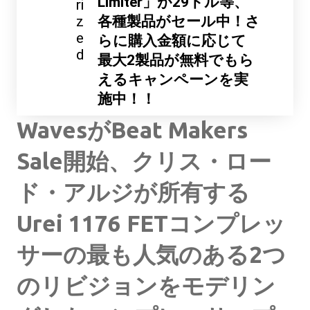
Limiter」が29ドル等、
ri
z
各種製品がセール中！さ
e
らに購入金額に応じて
d
最大2製品が無料でもら
えるキャンペーンを実
施中！！
WavesがBeat Makers
Sale開始、クリス・ロー
ド・アルジが所有する
Urei 1176 FETコンプレッ
サーの最も人気のある2つ
のリビジョンをモデリン