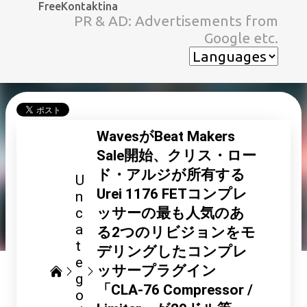
FreeKontaktina
スキップしてメイン コンテンツに移動
PR & AD: Advertisements from
Google etc.
WavesがBeat Makers
Sale開始、クリス・ロー
ド・アルジが所有する
U
Urei 1176 FETコンプレ
n
c
ッサーの最も人気のあ
a
る2つのリビジョンをモ
t
デリングしたコンプレ
e
ッサープラグイン
g
「CLA-76 Compressor /
o