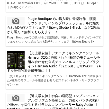
UJAM「Beatmaker IDOL」が87%OFF、1,100円。IDOLは、K-Popビー
トの明るくハイパー
Plugin Boutiqueでの購入時に音楽制作、演奏、
サウンドデザインをプロフェッショナルに始め
られるDAWソフトウェア「Bitwig Studio 8-Track」など2製品
から選んで無料でもらえます！！
Plugin Boutiqueでの購入時に音楽制作、演奏、サウンドデザインをプロ
フェッショナルに始められるDAWソフトウェア「Bitwig Studio 8-
【史上最安値】アナログミキシングコンソール
Harrison 32Cに搭載された4種類のモジュールを
組み合わせた公式チャンネルストリッププラグ
イン Harrison Audio「32C Bus」が83%OFF、24
ドル圧倒的過去最安値に！！
【史上最安値】アナログミキシングコンソール Harrison 32Cに搭載され
た4種類のモジュールを組み合わせた公式チャンネルストリッププラグ
イン Harr
【過去最安値】独自の適応型コンプレッション
アルゴリズムを搭載した、力強くパンチの効い
た味わいを提供するパラレルコンプレッサー Baby Audio「I