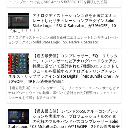
ー アンプの 1 つであるMLC Amps SUBZERO 100を再現した公認
アナログディストーション回路を正確にエミュ
レートしたサチュレーションプラグイン Solid
State Logic「SSL X-Saturator」が79%OFF、10
ドルに！！！！！
アナログディストーション回路を正確にエミュレートしたサチュレーシ
ョンプラグイン Solid State Logic「SSL Native X-Saturato
【過去最安値】コンプレッサー、EQ、リミッタ
ー、エンハンサーなどアナログハードウェアの
銘機に基づいて設計された7種類のエフェクトモ
ジュールを搭載するアナログモデリングチャン
ネルストリッププラグイン Slate Digital「Mix Bundle One」が
50%OFF、49ドル過去最安値に！！
【過去最安値】コンプレッサー、EQ、リミッター、エンハンサーなどア
ナログハードウェアの銘機に基づいて設計された7種類のエフェクトモ
ジュールを搭載するアナログモ
【過去最安値】 3バンドのSSLグルーコンプレッ
ションを実現する、プロフェッショナルのため
の究極のマルチバンドバスコンプレッサー Solid
State Logic「G3 MultiBusComp」が71%OFF、29ドル過去最安