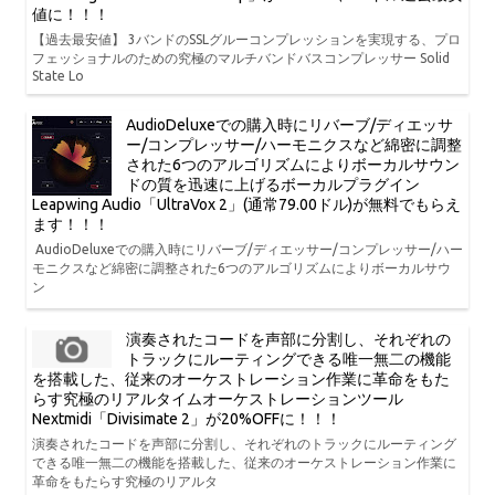
値に！！！
【過去最安値】 3バンドのSSLグルーコンプレッションを実現する、プロ
フェッショナルのための究極のマルチバンドバスコンプレッサー Solid
State Lo
AudioDeluxeでの購入時にリバーブ/ディエッサ
ー/コンプレッサー/ハーモニクスなど綿密に調整
された6つのアルゴリズムによりボーカルサウン
ドの質を迅速に上げるボーカルプラグイン
Leapwing Audio「UltraVox 2」(通常79.00ドル)が無料でもらえ
ます！！！
AudioDeluxeでの購入時にリバーブ/ディエッサー/コンプレッサー/ハー
モニクスなど綿密に調整された6つのアルゴリズムによりボーカルサウ
ン
演奏されたコードを声部に分割し、それぞれの
トラックにルーティングできる唯一無二の機能
を搭載した、従来のオーケストレーション作業に革命をもた
らす究極のリアルタイムオーケストレーションツール
Nextmidi「Divisimate 2」が20%OFFに！！！
演奏されたコードを声部に分割し、それぞれのトラックにルーティング
できる唯一無二の機能を搭載した、従来のオーケストレーション作業に
革命をもたらす究極のリアルタ