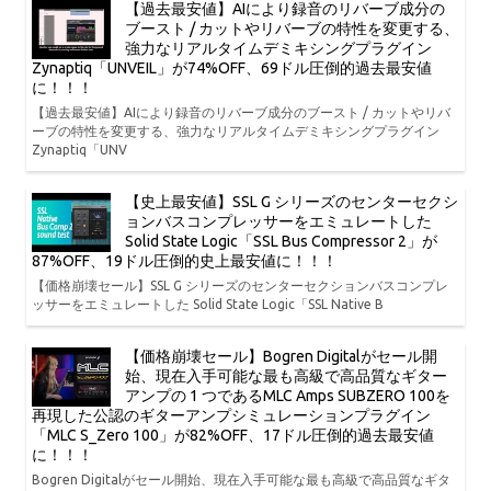
【過去最安値】AIにより録音のリバーブ成分の
ブースト / カットやリバーブの特性を変更する、
強力なリアルタイムデミキシングプラグイン
Zynaptiq「UNVEIL」が74%OFF、69ドル圧倒的過去最安値
に！！！
【過去最安値】AIにより録音のリバーブ成分のブースト / カットやリバ
ーブの特性を変更する、強力なリアルタイムデミキシングプラグイン
Zynaptiq「UNV
【史上最安値】SSL G シリーズのセンターセクシ
ョンバスコンプレッサーをエミュレートした
Solid State Logic「SSL Bus Compressor 2」が
87%OFF、19ドル圧倒的史上最安値に！！！
【価格崩壊セール】SSL G シリーズのセンターセクションバスコンプレ
ッサーをエミュレートした Solid State Logic「SSL Native B
【価格崩壊セール】Bogren Digitalがセール開
始、現在入手可能な最も高級で高品質なギター
アンプの 1 つであるMLC Amps SUBZERO 100を
再現した公認のギターアンプシミュレーションプラグイン
「MLC S_Zero 100」が82%OFF、17ドル圧倒的過去最安値
に！！！
Bogren Digitalがセール開始、現在入手可能な最も高級で高品質なギタ