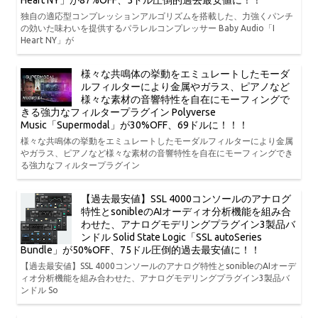
Heart NY」が87%OFF、5ドル圧倒的過去最安値に！！
独自の適応型コンプレッションアルゴリズムを搭載した、力強くパンチ
の効いた味わいを提供するパラレルコンプレッサー Baby Audio「I
Heart NY」が
様々な共鳴体の挙動をエミュレートしたモーダ
ルフィルターにより金属やガラス、ピアノなど
様々な素材の音響特性を自在にモーフィングで
きる強力なフィルタープラグイン Polyverse
Music「Supermodal」が30%OFF、69ドルに！！！
様々な共鳴体の挙動をエミュレートしたモーダルフィルターにより金属
やガラス、ピアノなど様々な素材の音響特性を自在にモーフィングでき
る強力なフィルタープラグイン
【過去最安値】SSL 4000コンソールのアナログ
特性とsonibleのAIオーディオ分析機能を組み合
わせた、アナログモデリングプラグイン3製品バ
ンドル Solid State Logic「SSL autoSeries
Bundle」が50%OFF、75ドル圧倒的過去最安値に！！
【過去最安値】SSL 4000コンソールのアナログ特性とsonibleのAIオーデ
ィオ分析機能を組み合わせた、アナログモデリングプラグイン3製品バ
ンドル So