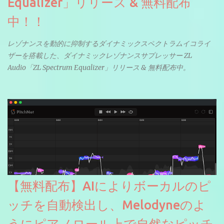
Equalizer」リリース & 無料配布
中！！
レゾナンスを動的に抑制するダイナミックスペクトラムイコライ
ザーを搭載した、ダイナミックレゾナンスサプレッサー ZL
Audio「ZL Spectrum Equalizer」リリース & 無料配布中。
【無料配布】AIによりボーカルのピ
ッチを自動検出し、Melodyneのよ
うにピアノロール上で自然なピッチ