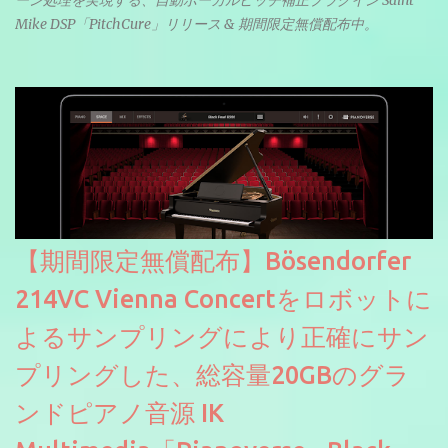
Mike DSP「PitchCure」リリース & 期間限定無償配布中。
【期間限定無償配布】Bösendorfer
214VC Vienna Concertをロボットに
よるサンプリングにより正確にサン
プリングした、総容量20GBのグラ
ンドピアノ音源 IK