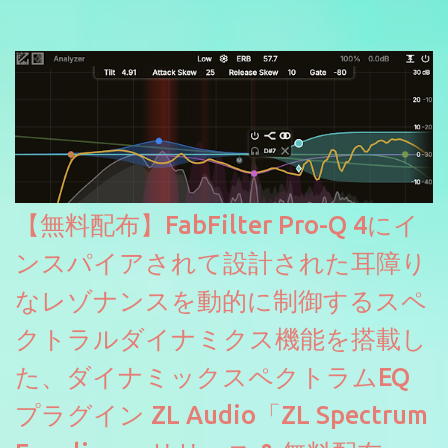
信やナレーションにもぴったり。ボーカルミックスやVTuberさん
にも。
【無料配布】FabFilter Pro-Q 4にイ
ンスパイアされて設計された耳障り
なレゾナンスを動的に制御するスペ
クトラルダイナミクス機能を搭載し
た、ダイナミックスペクトラムEQ
プラグイン ZL Audio「ZL Spectrum