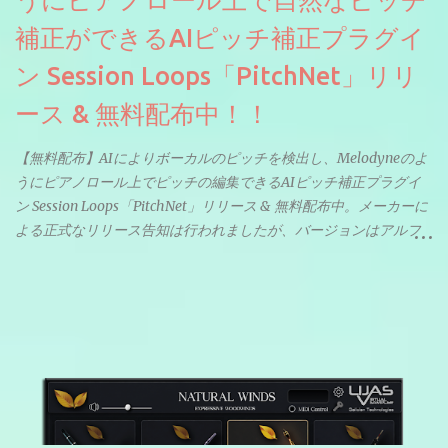
補正ができるAIピッチ補正プラグイ
ン Session Loops「PitchNet」リリ
ース & 無料配布中！！
【無料配布】AIによりボーカルのピッチを検出し、Melodyneのよ
うにピアノロール上でピッチの編集できるAIピッチ補正プラグイ
ン Session Loops「PitchNet」リリース & 無料配布中。メーカーに
よる正式なリリース告知は行われましたが、バージョンはアルフ
ァと記載されているようなので今後アップデートで細かいバグな
どが修正されていくのだと思われます。筆者もざっくりと確認し
たところ動作は問題なさそうです。KVR Developer Challenge
2026に出品されている製品になります。国内代理店でも取り扱い
のあるDrumNetのメーカーです。調べたところによるとオープン
ソースを元に設計・改良した製品のようです。