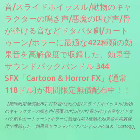
音/スライドホイッスル/動物のキャ
ラクターの鳴き声/悪魔の叫び声/骨
が砕ける音などドタバタ劇/カート
ゥーン/ホラーに最適な422種類の効
果音を高解像度で収録した、効果音
サウンドパックバンドル 344
SFX「Cartoon & Horror FX」(通常
118ドル)が期間限定無償配布中！！
【期間限定無償配布】打撃音/ばねの音/スライドホイッスル/動物
のキャラクターの鳴き声/悪魔の声/叫び声/骨が砕ける音などドタ
バタ劇やカートゥーン/ホラーに最適な422種類の効果音を高解像
度で収録した、効果音サウンドパックバンドル 344 SFX「Cartoon
& Horror FX」(通常118ドル)が期間限定無償配布中。サンプリン