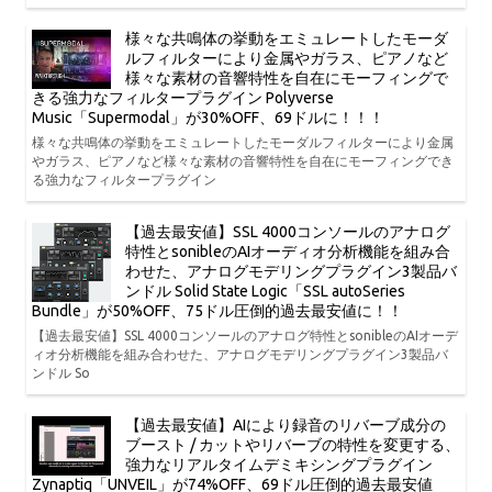
様々な共鳴体の挙動をエミュレートしたモーダ
ルフィルターにより金属やガラス、ピアノなど
様々な素材の音響特性を自在にモーフィングで
きる強力なフィルタープラグイン Polyverse
Music「Supermodal」が30%OFF、69ドルに！！！
様々な共鳴体の挙動をエミュレートしたモーダルフィルターにより金属
やガラス、ピアノなど様々な素材の音響特性を自在にモーフィングでき
る強力なフィルタープラグイン
【過去最安値】SSL 4000コンソールのアナログ
特性とsonibleのAIオーディオ分析機能を組み合
わせた、アナログモデリングプラグイン3製品バ
ンドル Solid State Logic「SSL autoSeries
Bundle」が50%OFF、75ドル圧倒的過去最安値に！！
【過去最安値】SSL 4000コンソールのアナログ特性とsonibleのAIオーデ
ィオ分析機能を組み合わせた、アナログモデリングプラグイン3製品バ
ンドル So
【過去最安値】AIにより録音のリバーブ成分の
ブースト / カットやリバーブの特性を変更する、
強力なリアルタイムデミキシングプラグイン
Zynaptiq「UNVEIL」が74%OFF、69ドル圧倒的過去最安値