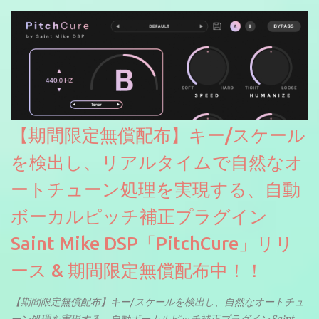
【期間限定無償配布】キー/スケール
を検出し、リアルタイムで自然なオ
ートチューン処理を実現する、自動
ボーカルピッチ補正プラグイン
Saint Mike DSP「PitchCure」リリ
ース & 期間限定無償配布中！！
【期間限定無償配布】キー/スケールを検出し、自然なオートチュ
ーン処理を実現する、自動ボーカルピッチ補正プラグイン Saint