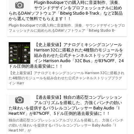
Plugin Boutiqueでの購入時に音楽制作、演奏、
サウンドデザインをプロフェッショナルに始め
られるDAWソフトウェア「Bitwig Studio 8-Track」など2製品
から選んで無料でもらえます！！
Plugin Boutiqueでの購入時に音楽制作、演奏、サウンドデザインをプロ
フェッショナルに始められるDAWソフトウェア「Bitwig Studio 8-
【史上最安値】アナログミキシングコンソール
Harrison 32Cに搭載された4種類のモジュールを
組み合わせた公式チャンネルストリッププラグ
イン Harrison Audio「32C Bus」が83%OFF、24
ドル圧倒的過去最安値に！！
【史上最安値】アナログミキシングコンソール Harrison 32Cに搭載され
た4種類のモジュールを組み合わせた公式チャンネルストリッププラグ
イン Harr
【過去最安値】独自の適応型コンプレッション
アルゴリズムを搭載した、力強くパンチの効い
た味わいを提供するパラレルコンプレッサー Baby Audio「I
Heart NY」が87%OFF、5ドル圧倒的過去最安値に！！
独自の適応型コンプレッションアルゴリズムを搭載した、力強くパンチ
の効いた味わいを提供するパラレルコンプレッサー Baby Audio「I
Heart NY」が