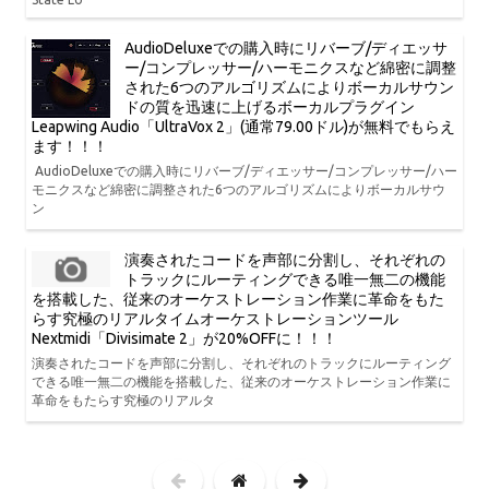
AudioDeluxeでの購入時にリバーブ/ディエッサ
ー/コンプレッサー/ハーモニクスなど綿密に調整
された6つのアルゴリズムによりボーカルサウン
ドの質を迅速に上げるボーカルプラグイン
Leapwing Audio「UltraVox 2」(通常79.00ドル)が無料でもらえ
ます！！！
AudioDeluxeでの購入時にリバーブ/ディエッサー/コンプレッサー/ハー
モニクスなど綿密に調整された6つのアルゴリズムによりボーカルサウ
ン
演奏されたコードを声部に分割し、それぞれの
トラックにルーティングできる唯一無二の機能
を搭載した、従来のオーケストレーション作業に革命をもた
らす究極のリアルタイムオーケストレーションツール
Nextmidi「Divisimate 2」が20%OFFに！！！
演奏されたコードを声部に分割し、それぞれのトラックにルーティング
できる唯一無二の機能を搭載した、従来のオーケストレーション作業に
革命をもたらす究極のリアルタ