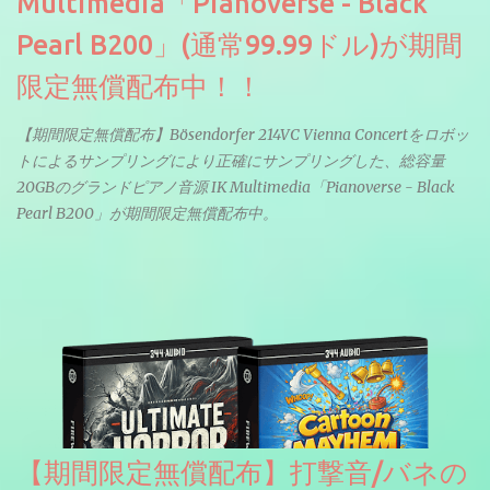
Multimedia「Pianoverse - Black
Pearl B200」(通常99.99ドル)が期間
限定無償配布中！！
【期間限定無償配布】Bösendorfer 214VC Vienna Concertをロボッ
トによるサンプリングにより正確にサンプリングした、総容量
20GBのグランドピアノ音源 IK Multimedia「Pianoverse - Black
Pearl B200」が期間限定無償配布中。
【期間限定無償配布】打撃音/バネの