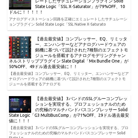
レートしたサチュレーションプラグイン Solid
State Logic「SSL X-Saturator」が79%OFF、10
ドルに！！！！！
アナログディストーション回路を正確にエミュレートしたサチュレーシ
ョンプラグイン Solid State Logic「SSL Native X-Saturato
【過去最安値】コンプレッサー、EQ、リミッタ
ー、エンハンサーなどアナログハードウェアの
銘機に基づいて設計された7種類のエフェクトモ
ジュールを搭載するアナログモデリングチャン
ネルストリッププラグイン Slate Digital「Mix Bundle One」が
50%OFF、49ドル過去最安値に！！
【過去最安値】コンプレッサー、EQ、リミッター、エンハンサーなどア
ナログハードウェアの銘機に基づいて設計された7種類のエフェクトモ
ジュールを搭載するアナログモ
【過去最安値】 3バンドのSSLグルーコンプレッ
ションを実現する、プロフェッショナルのため
の究極のマルチバンドバスコンプレッサー Solid
State Logic「G3 MultiBusComp」が71%OFF、29ドル過去最安
値に！！！
【過去最安値】 3バンドのSSLグルーコンプレッションを実現する、プロ
フェッショナルのための究極のマルチバンドバスコンプレッサー Solid
State Lo