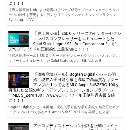
に！！！
【過去最安値】AIにより録音のリバーブ成分のブースト / カットやリバ
ーブの特性を変更する、強力なリアルタイムデミキシングプラグイン
Zynaptiq「UNV
【史上最安値】SSL G シリーズのセンターセクシ
ョンバスコンプレッサーをエミュレートした
Solid State Logic「SSL Bus Compressor 2」が
87%OFF、19ドル圧倒的史上最安値に！！！
【価格崩壊セール】SSL G シリーズのセンターセクションバスコンプレ
ッサーをエミュレートした Solid State Logic「SSL Native B
【価格崩壊セール】Bogren Digitalがセール開
始、現在入手可能な最も高級で高品質なギター
アンプの 1 つであるMLC Amps SUBZERO 100を
再現した公認のギターアンプシミュレーションプラグイン
「MLC S_Zero 100」が82%OFF、17ドル圧倒的過去最安値
に！！！
Bogren Digitalがセール開始、現在入手可能な最も高級で高品質なギタ
ー アンプの 1 つであるMLC Amps SUBZERO 100を再現した公認
アナログディストーション回路を正確にエミュ