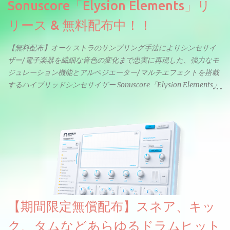
Sonuscore「Elysion Elements」リ
リース & 無料配布中！！
【無料配布】オーケストラのサンプリング手法によりシンセサイ
ザー/電子楽器を繊細な音色の変化まで忠実に再現した、強力なモ
ジュレーション機能とアルペジエーター/マルチエフェクトを搭載
するハイブリッドシンセサイザー Sonuscore「Elysion Elements」
リリース & 無料配布中。Elysion 2からライブラリを抜粋した製品
です。パフォーマンス機能とエディット機能以外全ての機能が使
えるようになっています。総容量も7GBを超えます。複数の設定に
より音色が作りこまれているため、あらかじめアルペジオがプロ
グラムされているプリセットも多いですが、アルペジオを切るこ
とももちろんできます。 ほとんどのシンセライブラリは、音を一
度サンプリングしてベロシティで音量を調整します。 しかし、
ELYSIONは違います。ビンテージシンセを含む様々な音源から、
複数のベロシティレイヤーにわたって録音し、各レイヤーを整形
【期間限定無償配布】スネア、キッ
することで、弱く演奏した場合と強く演奏した場合で、全く異な
る音色が得られます。単に音量を変えただけの同じ音ではありま
ク、タムなどあらゆるドラムヒット