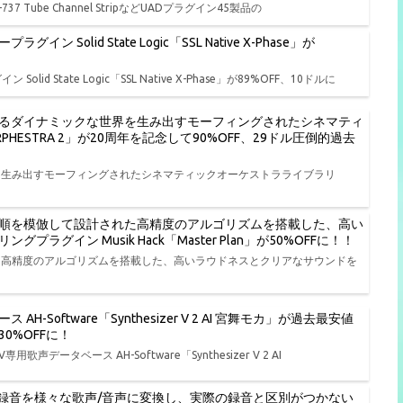
T-737 Tube Channel StripなどUADプラグイン45製品の
lid State Logic「SSL Native X-Phase」が
State Logic「SSL Native X-Phase」が89%OFF、10ドルに
るダイナミックな世界を生み出すモーフィングされたシネマティ
RPHESTRA 2」が20周年を記念して90%OFF、29ドル圧倒的過去
を生み出すモーフィングされたシネマティックオーケストラライブラリ
順を模倣して設計された高精度のアルゴリズムを搭載した、高い
イン Musik Hack「Master Plan」が50%OFFに！！
た高精度のアルゴリズムを搭載した、高いラウドネスとクリアなサウンドを
AH-Software「Synthesizer V 2 AI 宮舞モカ」が過去最安値
0%OFFに！
用歌声データベース AH-Software「Synthesizer V 2 AI
ル録音を様々な歌声/音声に変換し、実際の録音と区別がつかない