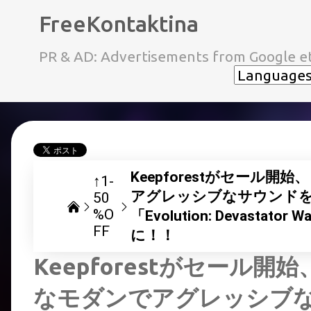
FreeKontaktina
PR & AD: Advertisements from Google et
Keepforestがセール
↑1-
アグレッシブなサウンド
50
%O
「Evolution: Devasta
FF
に！！
Keepforestがセール
なモダンでアグレッシブ