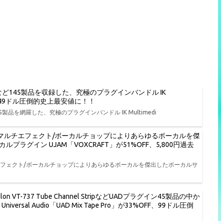
O BASS 2など145製品を収録した、究極のプラグインバンドル IK
%OFF、149ドル圧倒的史上最安値に！！
 2など145製品を網羅した、究極のプラグインバンドル IK Multimedi
/マルチエフェクト/ボーカルチョップによりあらゆるボーカルを傑
グイン UJAM「VOXCRAFT」が51%OFF、5,800円過去
エフェクト/ボーカルチョップによりあらゆるボーカルを傑出したボーカルサ
lon VT-737 Tube Channel StripなどUADプラグイン45製品の中か
al Audio「UAD Mix Tape Pro」が33%OFF、99ドル圧倒