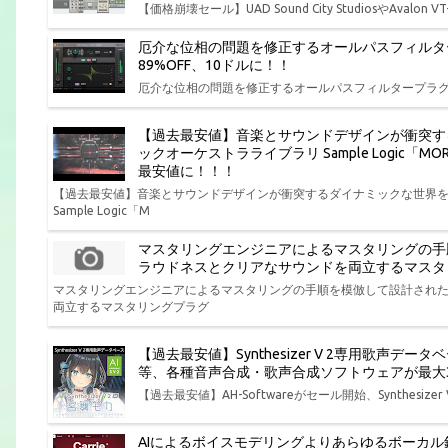
【価格崩壊セール】UAD Sound City StudiosやAvalon V
厄介な位相の問題を修正するオールパスフィルタープラグイン So
89%OFF、10ドルに！！
厄介な位相の問題を修正するオールパスフィルタープラグイン Solid 
【過去最安値】音楽とサウンドデザインが衝突す
ックオーケストラライブラリ Sample Logic「MO
最安値に！！！
【過去最安値】音楽とサウンドデザインが衝突するダイナミックな世界
Sample Logic「M
マスタリングエンジニアによるマスタリングの手
ラウドネスとクリアなサウンドを両立するマスタリングプラグ
マスタリングエンジニアによるマスタリングの手順を模倣して設計され
両立するマスタリングプラグ
【過去最安値】Synthesizer V 2専用歌声データベース 
等、各種音声合成・歌声合成ソフトウェアが最大3
【過去最安値】AH-Softwareがセール開始、Synthesizer V専
AIによるボイスモデリングよりあらゆるボーカ