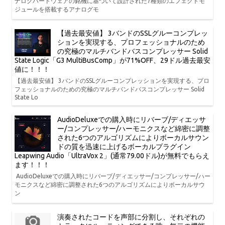
ナログハードウェアの銘機に基づいて設計された7種類のエフェクトモ
ジュールを搭載するアナログモ
【過去最安値】 3バンドのSSLグルーコンプレッ
ションを実現する、プロフェッショナルのため
の究極のマルチバンドバスコンプレッサー Solid
State Logic「G3 MultiBusComp」が71%OFF、29ドル過去最安
値に！！！
【過去最安値】 3バンドのSSLグルーコンプレッションを実現する、プロ
フェッショナルのための究極のマルチバンドバスコンプレッサー Solid
State Lo
AudioDeluxeでの購入時にリバーブ/ディエッサ
ー/コンプレッサー/ハーモニクスなど綿密に調整
された6つのアルゴリズムによりボーカルサウン
ドの質を迅速に上げるボーカルプラグイン
Leapwing Audio「UltraVox 2」(通常79.00ドル)が無料でもらえ
ます！！！
AudioDeluxeでの購入時にリバーブ/ディエッサー/コンプレッサー/ハー
モニクスなど綿密に調整された6つのアルゴリズムによりボーカルサウ
ン
演奏されたコードを声部に分割し、それぞれの