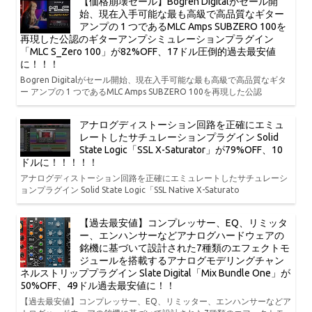
【価格崩壊セール】Bogren Digitalがセール開
始、現在入手可能な最も高級で高品質なギター
アンプの 1 つであるMLC Amps SUBZERO 100を
再現した公認のギターアンプシミュレーションプラグイン
「MLC S_Zero 100」が82%OFF、17ドル圧倒的過去最安値
に！！！
Bogren Digitalがセール開始、現在入手可能な最も高級で高品質なギタ
ー アンプの 1 つであるMLC Amps SUBZERO 100を再現した公認
アナログディストーション回路を正確にエミュ
レートしたサチュレーションプラグイン Solid
State Logic「SSL X-Saturator」が79%OFF、10
ドルに！！！！！
アナログディストーション回路を正確にエミュレートしたサチュレーシ
ョンプラグイン Solid State Logic「SSL Native X-Saturato
【過去最安値】コンプレッサー、EQ、リミッタ
ー、エンハンサーなどアナログハードウェアの
銘機に基づいて設計された7種類のエフェクトモ
ジュールを搭載するアナログモデリングチャン
ネルストリッププラグイン Slate Digital「Mix Bundle One」が
50%OFF、49ドル過去最安値に！！
【過去最安値】コンプレッサー、EQ、リミッター、エンハンサーなどア