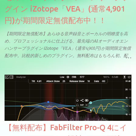
グイン iZotope「VEA」(通常4,901
円)が期間限定無償配布中！！
【期間限定無償配布】あらゆる音声録音とボーカルの明瞭度を高
め、プロフェッショナルに仕上げる、最先端のAIオーディオエン
ハンサープラグイン iZotope「VEA」(通常4,901円)が期間限定無償
配布中。比較的新しめのプラグイン。無料配布はもちろん初。配
信やナレーションにもぴったり。ボーカルミックスやVTuberさん
にも。
【無料配布】FabFilter Pro-Q 4にイ