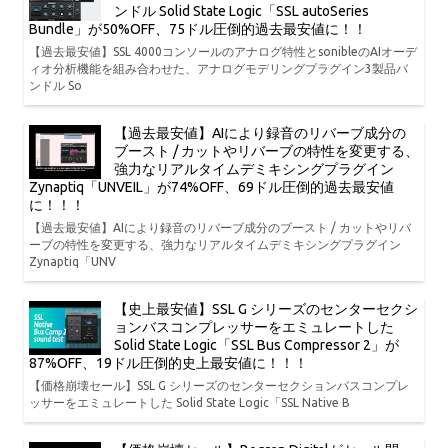
ンドル Solid State Logic「SSL autoSeries
Bundle」が50%OFF、75ドル圧倒的過去最安値に！！
【過去最安値】SSL 4000コンソールのアナログ特性とsonibleのAIオーデ
ィオ分析機能を組み合わせた、アナログモデリングプラグイン3製品バ
ンドル So
【過去最安値】AIにより録音のリバーブ成分の
ブースト / カットやリバーブの特性を変更する、
強力なリアルタイムデミキシングプラグイン
Zynaptiq「UNVEIL」が74%OFF、69ドル圧倒的過去最安値
に！！！
【過去最安値】AIにより録音のリバーブ成分のブースト / カットやリバ
ーブの特性を変更する、強力なリアルタイムデミキシングプラグイン
Zynaptiq「UNV
【史上最安値】SSL G シリーズのセンターセクシ
ョンバスコンプレッサーをエミュレートした
Solid State Logic「SSL Bus Compressor 2」が
87%OFF、19ドル圧倒的史上最安値に！！！
【価格崩壊セール】SSL G シリーズのセンターセクションバスコンプレ
ッサーをエミュレートした Solid State Logic「SSL Native B