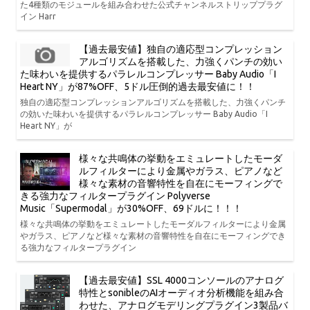
た4種類のモジュールを組み合わせた公式チャンネルストリッププラグ
イン Harr
【過去最安値】独自の適応型コンプレッション
アルゴリズムを搭載した、力強くパンチの効い
た味わいを提供するパラレルコンプレッサー Baby Audio「I
Heart NY」が87%OFF、5ドル圧倒的過去最安値に！！
独自の適応型コンプレッションアルゴリズムを搭載した、力強くパンチ
の効いた味わいを提供するパラレルコンプレッサー Baby Audio「I
Heart NY」が
様々な共鳴体の挙動をエミュレートしたモーダ
ルフィルターにより金属やガラス、ピアノなど
様々な素材の音響特性を自在にモーフィングで
きる強力なフィルタープラグイン Polyverse
Music「Supermodal」が30%OFF、69ドルに！！！
様々な共鳴体の挙動をエミュレートしたモーダルフィルターにより金属
やガラス、ピアノなど様々な素材の音響特性を自在にモーフィングでき
る強力なフィルタープラグイン
【過去最安値】SSL 4000コンソールのアナログ
特性とsonibleのAIオーディオ分析機能を組み合
わせた、アナログモデリングプラグイン3製品バ