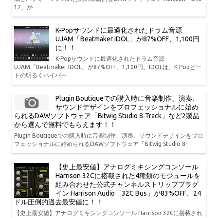
12」が
K-Popサウンドに最適化されたドラム音源
UJAM「Beatmaker IDOL」が87%OFF、1,100円
に！！
K-Popサウンドに最適化されたドラム音源
UJAM「Beatmaker IDOL」が87%OFF、1,100円。IDOLは、K-Popビー
トの明るくハイパー
Plugin Boutiqueでの購入時に音楽制作、演奏、
サウンドデザインをプロフェッショナルに始め
られるDAWソフトウェア「Bitwig Studio 8-Track」など2製品
から選んで無料でもらえます！！
Plugin Boutiqueでの購入時に音楽制作、演奏、サウンドデザインをプロ
フェッショナルに始められるDAWソフトウェア「Bitwig Studio 8-
【史上最安値】アナログミキシングコンソール
Harrison 32Cに搭載された4種類のモジュールを
組み合わせた公式チャンネルストリッププラグ
イン Harrison Audio「32C Bus」が83%OFF、24
ドル圧倒的過去最安値に！！
【史上最安値】アナログミキシングコンソール Harrison 32Cに搭載され