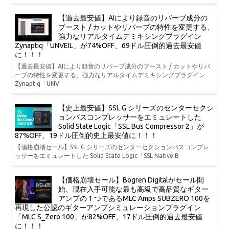
【過去最安値】AIにより録音のリバーブ成分の
ブースト / カットやリバーブの特性を変更する、
強力なリアルタイムデミキシングプラグイン
Zynaptiq「UNVEIL」が74%OFF、69ドル圧倒的過去最安値
に！！！
【過去最安値】AIにより録音のリバーブ成分のブースト / カットやリバ
ーブの特性を変更する、強力なリアルタイムデミキシングプラグイン
Zynaptiq「UNV
【史上最安値】SSL G シリーズのセンターセクシ
ョンバスコンプレッサーをエミュレートした
Solid State Logic「SSL Bus Compressor 2」が
87%OFF、19ドル圧倒的史上最安値に！！！
【価格崩壊セール】SSL G シリーズのセンターセクションバスコンプレ
ッサーをエミュレートした Solid State Logic「SSL Native B
【価格崩壊セール】Bogren Digitalがセール開
始、現在入手可能な最も高級で高品質なギター
アンプの 1 つであるMLC Amps SUBZERO 100を
再現した公認のギターアンプシミュレーションプラグイン
「MLC S_Zero 100」が82%OFF、17ドル圧倒的過去最安値
に！！！