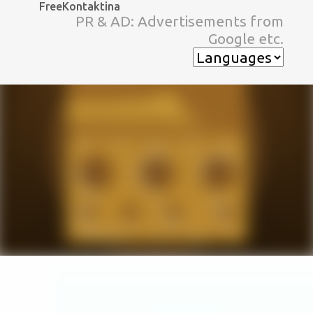
FreeKontaktina
スキップしてメイン コンテンツに移動
PR & AD: Advertisements from
Google etc.