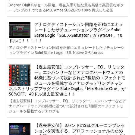
Bogren Digitalがセール開始、現在入手可能な最も高級で高品質なギタ
ー アンプの 1 つであるMLC Amps SUBZERO 100を再現した公認
アナログディストーション回路を正確にエミュ
レートしたサチュレーションプラグイン Solid
State Logic「SSL X-Saturator」が79%OFF、10
ドルに！！！！！
アナログディストーション回路を正確にエミュレートしたサチュレーシ
ョンプラグイン Solid State Logic「SSL Native X-Saturato
【過去最安値】コンプレッサー、EQ、リミッタ
ー、エンハンサーなどアナログハードウェアの
銘機に基づいて設計された7種類のエフェクトモ
ジュールを搭載するアナログモデリングチャン
ネルストリッププラグイン Slate Digital「Mix Bundle One」が
50%OFF、49ドル過去最安値に！！
【過去最安値】コンプレッサー、EQ、リミッター、エンハンサーなどア
ナログハードウェアの銘機に基づいて設計された7種類のエフェクトモ
ジュールを搭載するアナログモ
【過去最安値】 3バンドのSSLグルーコンプレッ
ションを実現する、プロフェッショナルのため