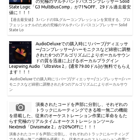
の究極のマルチバンドバスコンプレッサー Solid
State Logic「G3 MultiBusComp」が71%OFF、29ドル過去最安
値に！！！
【過去最安値】 3バンドのSSLグルーコンプレッションを実現する、プロ
フェッショナルのための究極のマルチバンドバスコンプレッサー Solid
State Lo
AudioDeluxeでの購入時にリバーブ/ディエッサ
ー/コンプレッサー/ハーモニクスなど綿密に調整
された6つのアルゴリズムによりボーカルサウン
ドの質を迅速に上げるボーカルプラグイン
Leapwing Audio「UltraVox 2」(通常79.00ドル)が無料でもらえ
ます！！！
AudioDeluxeでの購入時にリバーブ/ディエッサー/コンプレッサー/ハー
モニクスなど綿密に調整された6つのアルゴリズムによりボーカルサウ
ン
演奏されたコードを声部に分割し、それぞれの
トラックにルーティングできる唯一無二の機能
を搭載した、従来のオーケストレーション作業に革命をもた
らす究極のリアルタイムオーケストレーションツール
Nextmidi「Divisimate 2」が20%OFFに！！！
演奏されたコードを声部に分割し、それぞれのトラックにルーティング
できる唯一無二の機能を搭載した、従来のオーケストレーション作業に