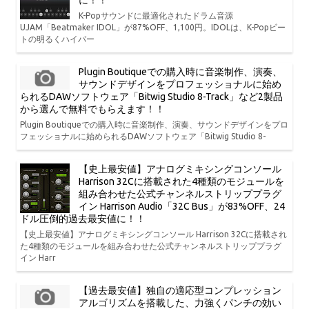
に！！
K-Popサウンドに最適化されたドラム音源
UJAM「Beatmaker IDOL」が87%OFF、1,100円。IDOLは、K-Popビー
トの明るくハイパー
Plugin Boutiqueでの購入時に音楽制作、演奏、
サウンドデザインをプロフェッショナルに始め
られるDAWソフトウェア「Bitwig Studio 8-Track」など2製品
から選んで無料でもらえます！！
Plugin Boutiqueでの購入時に音楽制作、演奏、サウンドデザインをプロ
フェッショナルに始められるDAWソフトウェア「Bitwig Studio 8-
【史上最安値】アナログミキシングコンソール
Harrison 32Cに搭載された4種類のモジュールを
組み合わせた公式チャンネルストリッププラグ
イン Harrison Audio「32C Bus」が83%OFF、24
ドル圧倒的過去最安値に！！
【史上最安値】アナログミキシングコンソール Harrison 32Cに搭載され
た4種類のモジュールを組み合わせた公式チャンネルストリッププラグ
イン Harr
【過去最安値】独自の適応型コンプレッション
アルゴリズムを搭載した、力強くパンチの効い