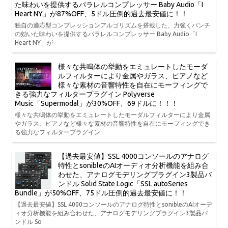
た味わいを提供するパラレルコンプレッサー Baby Audio「I
Heart NY」が87%OFF、5ドル圧倒的過去最安値に！！
独自の適応型コンプレッションアルゴリズムを搭載した、力強くパンチ
の効いた味わいを提供するパラレルコンプレッサー Baby Audio「I
Heart NY」が
様々な共鳴体の挙動をエミュレートしたモーダ
ルフィルターにより金属やガラス、ピアノなど
様々な素材の音響特性を自在にモーフィングで
きる強力なフィルタープラグイン Polyverse
Music「Supermodal」が30%OFF、69ドルに！！！
様々な共鳴体の挙動をエミュレートしたモーダルフィルターにより金属
やガラス、ピアノなど様々な素材の音響特性を自在にモーフィングでき
る強力なフィルタープラグイン
【過去最安値】SSL 4000コンソールのアナログ
特性とsonibleのAIオーディオ分析機能を組み合
わせた、アナログモデリングプラグイン3製品バ
ンドル Solid State Logic「SSL autoSeries
Bundle」が50%OFF、75ドル圧倒的過去最安値に！！
【過去最安値】SSL 4000コンソールのアナログ特性とsonibleのAIオーデ
ィオ分析機能を組み合わせた、アナログモデリングプラグイン3製品バ
ンドル So