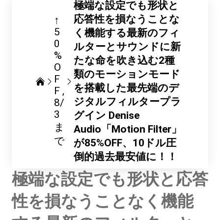
極端な設定でも形状と
応答性を損なうことな
↑
5
く機能する最新のフィ
0
ルターとサウンドに新
%
たな命を吹き込む2種
O
類のモーションモード
F
を搭載した最先端のデ
F
ジタルフィルタープラ
8/
3
グイン Denise
ま
Audio「Motion Filter」
で
が85%OFF、10ドル圧
倒的過去最安値に！！
極端な設定でも形状と応答
性を損なうことなく機能