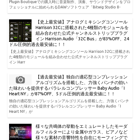
Plugin Boutiqueでの購入時に音楽制作、演奏、サウンドデザインをプロ
フェッショナルに始められるDAWソフトウェア「Bitwig Studio 8-
【史上最安値】アナログミキシングコンソール
Harrison 32Cに搭載された4種類のモジュールを
組み合わせた公式チャンネルストリッププラグ
イン Harrison Audio「32C Bus」が83%OFF、24
ドル圧倒的過去最安値に！！
【史上最安値】アナログミキシングコンソール Harrison 32Cに搭載され
た4種類のモジュールを組み合わせた公式チャンネルストリッププラグ
イン Harr
【過去最安値】独自の適応型コンプレッション
アルゴリズムを搭載した、力強くパンチの効い
た味わいを提供するパラレルコンプレッサー Baby Audio「I
Heart NY」が87%OFF、5ドル圧倒的過去最安値に！！
独自の適応型コンプレッションアルゴリズムを搭載した、力強くパンチ
の効いた味わいを提供するパラレルコンプレッサー Baby Audio「I
Heart NY」が
様々な共鳴体の挙動をエミュレートしたモーダ
ルフィルターにより金属やガラス、ピアノなど
様々な素材の音響特性を自在にモーフィングで