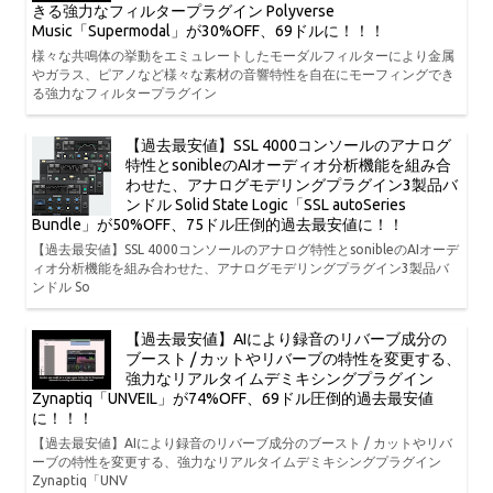
きる強力なフィルタープラグイン Polyverse
Music「Supermodal」が30%OFF、69ドルに！！！
様々な共鳴体の挙動をエミュレートしたモーダルフィルターにより金属
やガラス、ピアノなど様々な素材の音響特性を自在にモーフィングでき
る強力なフィルタープラグイン
【過去最安値】SSL 4000コンソールのアナログ
特性とsonibleのAIオーディオ分析機能を組み合
わせた、アナログモデリングプラグイン3製品バ
ンドル Solid State Logic「SSL autoSeries
Bundle」が50%OFF、75ドル圧倒的過去最安値に！！
【過去最安値】SSL 4000コンソールのアナログ特性とsonibleのAIオーデ
ィオ分析機能を組み合わせた、アナログモデリングプラグイン3製品バ
ンドル So
【過去最安値】AIにより録音のリバーブ成分の
ブースト / カットやリバーブの特性を変更する、
強力なリアルタイムデミキシングプラグイン
Zynaptiq「UNVEIL」が74%OFF、69ドル圧倒的過去最安値
に！！！
【過去最安値】AIにより録音のリバーブ成分のブースト / カットやリバ
ーブの特性を変更する、強力なリアルタイムデミキシングプラグイン
Zynaptiq「UNV