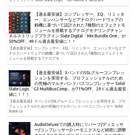
【過去最安値】コンプレッサー、EQ、リミッタ
ー、エンハンサーなどアナログハードウェアの
銘機に基づいて設計された7種類のエフェクトモ
ジュールを搭載するアナログモデリングチャン
ネルストリッププラグイン Slate Digital「Mix Bundle One」が
50%OFF、49ドル過去最安値に！！
【過去最安値】コンプレッサー、EQ、リミッター、エンハンサーなどア
ナログハードウェアの銘機に基づいて設計された7種類のエフェクトモ
ジュールを搭載するアナログモ
【過去最安値】 3バンドのSSLグルーコンプレッ
ションを実現する、プロフェッショナルのため
の究極のマルチバンドバスコンプレッサー Solid
State Logic「G3 MultiBusComp」が71%OFF、29ドル過去最安
値に！！！
【過去最安値】 3バンドのSSLグルーコンプレッションを実現する、プロ
フェッショナルのための究極のマルチバンドバスコンプレッサー Solid
State Lo
AudioDeluxeでの購入時にリバーブ/ディエッサ
ー/コンプレッサー/ハーモニクスなど綿密に調整