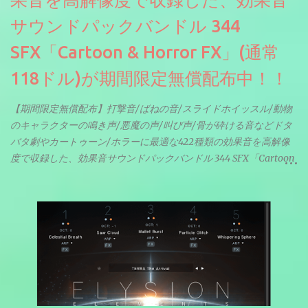
果音を高解像度で収録した、効果音
サウンドパックバンドル 344
SFX「Cartoon & Horror FX」(通常
118ドル)が期間限定無償配布中！！
【期間限定無償配布】打撃音/ばねの音/スライドホイッスル/動物
のキャラクターの鳴き声/悪魔の声/叫び声/骨が砕ける音などドタ
バタ劇やカートゥーン/ホラーに最適な422種類の効果音を高解像
度で収録した、効果音サウンドパックバンドル 344 SFX「Cartoon
& Horror FX」(通常118ドル)が期間限定無償配布中。サンプリン
グレート等もしっかりと業界水準を満たしております。