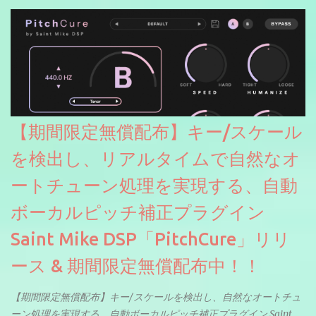
【期間限定無償配布】キー/スケール
を検出し、リアルタイムで自然なオ
ートチューン処理を実現する、自動
ボーカルピッチ補正プラグイン
Saint Mike DSP「PitchCure」リリ
ース & 期間限定無償配布中！！
【期間限定無償配布】キー/スケールを検出し、自然なオートチュ
ーン処理を実現する、自動ボーカルピッチ補正プラグイン Saint