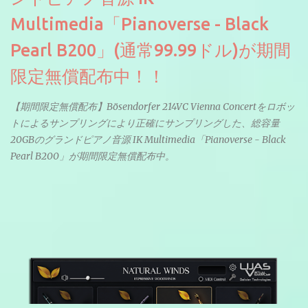
Multimedia「Pianoverse - Black
Pearl B200」(通常99.99ドル)が期間
限定無償配布中！！
【期間限定無償配布】Bösendorfer 214VC Vienna Concertをロボッ
トによるサンプリングにより正確にサンプリングした、総容量
20GBのグランドピアノ音源 IK Multimedia「Pianoverse - Black
Pearl B200」が期間限定無償配布中。