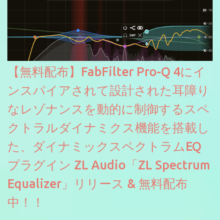
【無料配布】FabFilter Pro-Q 4にイ
ンスパイアされて設計された耳障り
なレゾナンスを動的に制御するスペ
クトラルダイナミクス機能を搭載し
た、ダイナミックスペクトラムEQ
プラグイン ZL Audio「ZL Spectrum
Equalizer」リリース & 無料配布
中！！