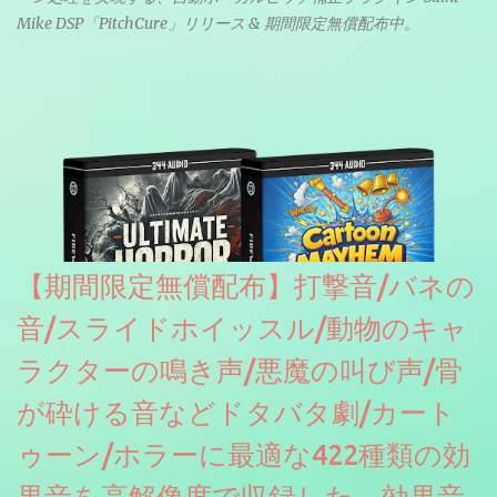
Mike DSP「PitchCure」リリース & 期間限定無償配布中。
【期間限定無償配布】打撃音/バネの
音/スライドホイッスル/動物のキャ
ラクターの鳴き声/悪魔の叫び声/骨
が砕ける音などドタバタ劇/カート
ゥーン/ホラーに最適な422種類の効