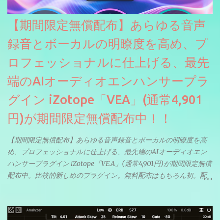
【期間限定無償配布】あらゆる音声
録音とボーカルの明瞭度を高め、プ
ロフェッショナルに仕上げる、最先
端のAIオーディオエンハンサープラ
グイン iZotope「VEA」(通常4,901
円)が期間限定無償配布中！！
【期間限定無償配布】あらゆる音声録音とボーカルの明瞭度を高
め、プロフェッショナルに仕上げる、最先端のAIオーディオエン
ハンサープラグイン iZotope「VEA」(通常4,901円)が期間限定無償
配布中。比較的新しめのプラグイン。無料配布はもちろん初。配
信やナレーションにもぴったり。ボーカルミックスやVTuberさん
にも。