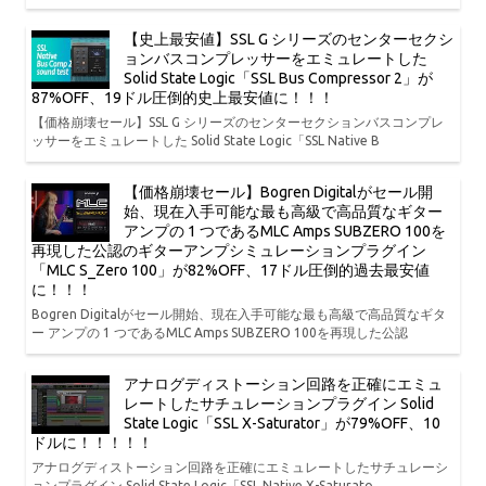
【史上最安値】SSL G シリーズのセンターセクシ
ョンバスコンプレッサーをエミュレートした
Solid State Logic「SSL Bus Compressor 2」が
87%OFF、19ドル圧倒的史上最安値に！！！
【価格崩壊セール】SSL G シリーズのセンターセクションバスコンプレ
ッサーをエミュレートした Solid State Logic「SSL Native B
【価格崩壊セール】Bogren Digitalがセール開
始、現在入手可能な最も高級で高品質なギター
アンプの 1 つであるMLC Amps SUBZERO 100を
再現した公認のギターアンプシミュレーションプラグイン
「MLC S_Zero 100」が82%OFF、17ドル圧倒的過去最安値
に！！！
Bogren Digitalがセール開始、現在入手可能な最も高級で高品質なギタ
ー アンプの 1 つであるMLC Amps SUBZERO 100を再現した公認
アナログディストーション回路を正確にエミュ
レートしたサチュレーションプラグイン Solid
State Logic「SSL X-Saturator」が79%OFF、10
ドルに！！！！！
アナログディストーション回路を正確にエミュレートしたサチュレーシ
ョンプラグイン Solid State Logic「SSL Native X-Saturato