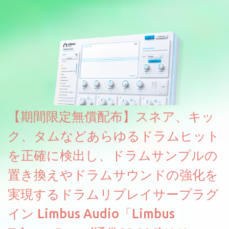
リリース & 無料配布中。Elysion 2からライブラリを抜粋した製品
です。パフォーマンス機能とエディット機能以外全ての機能が使
えるようになっています。総容量も7GBを超えます。複数の設定に
より音色が作りこまれているため、あらかじめアルペジオがプロ
グラムされているプリセットも多いですが、アルペジオを切るこ
とももちろんできます。 ほとんどのシンセライブラリは、音を一
度サンプリングしてベロシティで音量を調整します。 しかし、
ELYSIONは違います。ビンテージシンセを含む様々な音源から、
複数のベロシティレイヤーにわたって録音し、各レイヤーを整形
【期間限定無償配布】スネア、キッ
することで、弱く演奏した場合と強く演奏した場合で、全く異な
る音色が得られます。単に音量を変えただけの同じ音ではありま
ク、タムなどあらゆるドラムヒット
せん。
を正確に検出し、ドラムサンプルの
置き換えやドラムサウンドの強化を
実現するドラムリプレイサープラグ
イン Limbus Audio「Limbus