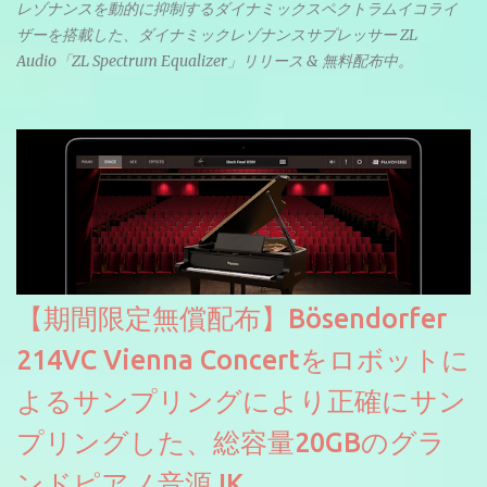
レゾナンスを動的に抑制するダイナミックスペクトラムイコライ
ザーを搭載した、ダイナミックレゾナンスサプレッサー ZL
Audio「ZL Spectrum Equalizer」リリース & 無料配布中。
【期間限定無償配布】Bösendorfer
214VC Vienna Concertをロボットに
よるサンプリングにより正確にサン
プリングした、総容量20GBのグラ
ンドピアノ音源 IK