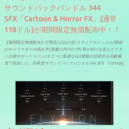
サウンドパックバンドル 344
SFX「Cartoon & Horror FX」(通常
118ドル)が期間限定無償配布中！！
【期間限定無償配布】打撃音/ばねの音/スライドホイッスル/動物
のキャラクターの鳴き声/悪魔の声/叫び声/骨が砕ける音などドタ
バタ劇やカートゥーン/ホラーに最適な422種類の効果音を高解像
度で収録した、効果音サウンドパックバンドル 344 SFX「Cartoon
& Horror FX」(通常118ドル)が期間限定無償配布中。サンプリン
グレート等もしっかりと業界水準を満たしております。