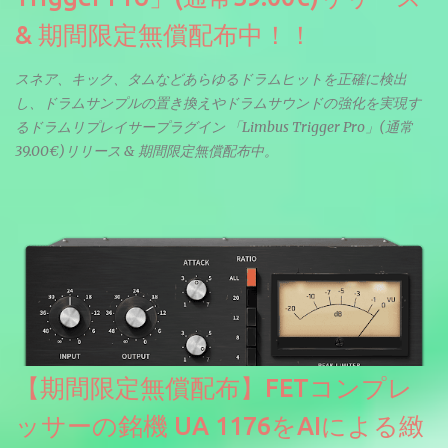
& 期間限定無償配布中！！
スネア、キック、タムなどあらゆるドラムヒットを正確に検出
し、ドラムサンプルの置き換えやドラムサウンドの強化を実現す
るドラムリプレイサープラグイン 「Limbus Trigger Pro」(通常
39.00€)リリース & 期間限定無償配布中。
【期間限定無償配布】FETコンプレ
ッサーの銘機 UA 1176をAIによる緻