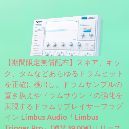
リリース & 無料配布中。Elysion 2からライブラリを抜粋した製品
です。パフォーマンス機能とエディット機能以外全ての機能が使
えるようになっています。総容量も7GBを超えます。複数の設定に
より音色が作りこまれているため、あらかじめアルペジオがプロ
グラムされているプリセットも多いですが、アルペジオを切るこ
とももちろんできます。 ほとんどのシンセライブラリは、音を一
度サンプリングしてベロシティで音量を調整します。 しかし、
ELYSIONは違います。ビンテージシンセを含む様々な音源から、
複数のベロシティレイヤーにわたって録音し、各レイヤーを整形
【期間限定無償配布】スネア、キッ
することで、弱く演奏した場合と強く演奏した場合で、全く異な
る音色が得られます。単に音量を変えただけの同じ音ではありま
ク、タムなどあらゆるドラムヒット
せん。
を正確に検出し、ドラムサンプルの
置き換えやドラムサウンドの強化を
実現するドラムリプレイサープラグ
イン Limbus Audio「Limbus
Trigger Pro」(通常39.00€)リリース