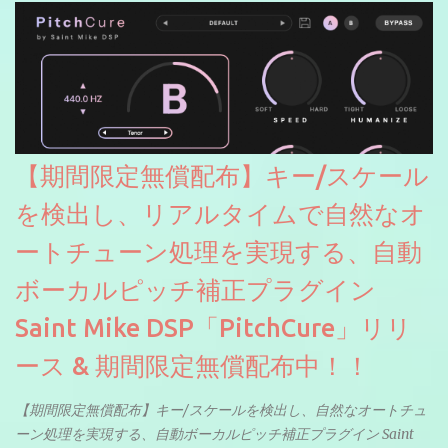
【期間限定無償配布】キー/スケール
を検出し、リアルタイムで自然なオ
ートチューン処理を実現する、自動
ボーカルピッチ補正プラグイン
Saint Mike DSP「PitchCure」リリ
ース & 期間限定無償配布中！！
【期間限定無償配布】キー/スケールを検出し、自然なオートチュ
ーン処理を実現する、自動ボーカルピッチ補正プラグイン Saint