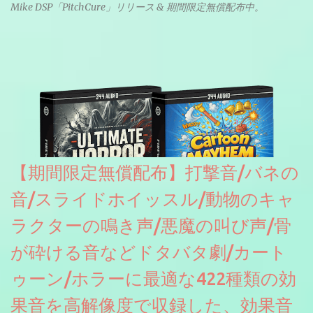
Mike DSP「PitchCure」リリース & 期間限定無償配布中。
【期間限定無償配布】打撃音/バネの
音/スライドホイッスル/動物のキャ
ラクターの鳴き声/悪魔の叫び声/骨
が砕ける音などドタバタ劇/カート
ゥーン/ホラーに最適な422種類の効
果音を高解像度で収録した、効果音