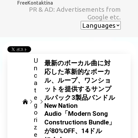
FreeKontaktina
スキップしてメイン コンテンツに移動
PR & AD: Advertisements from
Google etc.
U
最新のボーカル曲に対
n
応した革新的なボーカ
c
ル、ループ、ワンショ
a
ットを提供するサンプ
t
e
ルパック3製品バンドル
g
New Nation
o
Audio「Modern Song
ri
Constructions Bundle」
z
が80%OFF、14ドル
e