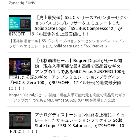
Zynaptiq「UNV
【史上最安値】SSL G シリーズのセンターセクシ
ョンバスコンプレッサーをエミュレートした
Solid State Logic「SSL Bus Compressor 2」が
87%OFF、19ドル圧倒的史上最安値に！！！
【価格崩壊セール】SSL G シリーズのセンターセクションバスコンプレ
ッサーをエミュレートした Solid State Logic「SSL Native B
【価格崩壊セール】Bogren Digitalがセール開
始、現在入手可能な最も高級で高品質なギター
アンプの 1 つであるMLC Amps SUBZERO 100を
再現した公認のギターアンプシミュレーションプラグイン
「MLC S_Zero 100」が82%OFF、17ドル圧倒的過去最安値
に！！！
Bogren Digitalがセール開始、現在入手可能な最も高級で高品質なギタ
ー アンプの 1 つであるMLC Amps SUBZERO 100を再現した公認
アナログディストーション回路を正確にエミュ
レートしたサチュレーションプラグイン Solid
State Logic「SSL X-Saturator」が79%OFF、10
ドルに！！！！！