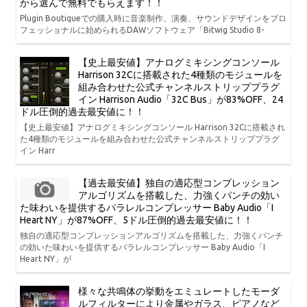
から選んで無料でもらえます！！
Plugin Boutiqueでの購入時に音楽制作、演奏、サウンドデザインをプロ
フェッショナルに始められるDAWソフトウェア「Bitwig Studio 8-
【史上最安値】アナログミキシングコンソール
Harrison 32Cに搭載された4種類のモジュールを
組み合わせた公式チャンネルストリッププラグ
イン Harrison Audio「32C Bus」が83%OFF、24
ドル圧倒的過去最安値に！！
【史上最安値】アナログミキシングコンソール Harrison 32Cに搭載され
た4種類のモジュールを組み合わせた公式チャンネルストリッププラグ
イン Harr
【過去最安値】独自の適応型コンプレッション
アルゴリズムを搭載した、力強くパンチの効い
た味わいを提供するパラレルコンプレッサー Baby Audio「I
Heart NY」が87%OFF、5ドル圧倒的過去最安値に！！
独自の適応型コンプレッションアルゴリズムを搭載した、力強くパンチ
の効いた味わいを提供するパラレルコンプレッサー Baby Audio「I
Heart NY」が
様々な共鳴体の挙動をエミュレートしたモーダ
ルフィルターにより金属やガラス、ピアノなど