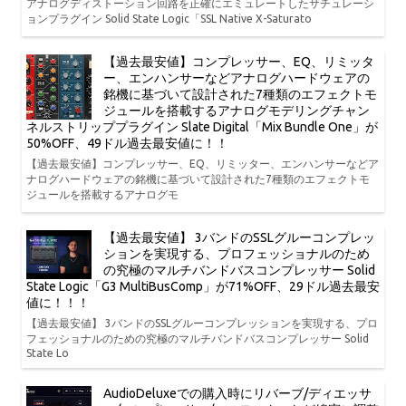
アナログディストーション回路を正確にエミュレートしたサチュレーシ
ョンプラグイン Solid State Logic「SSL Native X-Saturato
【過去最安値】コンプレッサー、EQ、リミッタ
ー、エンハンサーなどアナログハードウェアの
銘機に基づいて設計された7種類のエフェクトモ
ジュールを搭載するアナログモデリングチャン
ネルストリッププラグイン Slate Digital「Mix Bundle One」が
50%OFF、49ドル過去最安値に！！
【過去最安値】コンプレッサー、EQ、リミッター、エンハンサーなどア
ナログハードウェアの銘機に基づいて設計された7種類のエフェクトモ
ジュールを搭載するアナログモ
【過去最安値】 3バンドのSSLグルーコンプレッ
ションを実現する、プロフェッショナルのため
の究極のマルチバンドバスコンプレッサー Solid
State Logic「G3 MultiBusComp」が71%OFF、29ドル過去最安
値に！！！
【過去最安値】 3バンドのSSLグルーコンプレッションを実現する、プロ
フェッショナルのための究極のマルチバンドバスコンプレッサー Solid
State Lo
AudioDeluxeでの購入時にリバーブ/ディエッサ