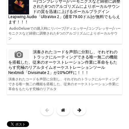
ー/コンプレッサー/ハーモニクスなど綿密に調整
された6つのアルゴリズムによりボーカルサウン
ドの質を迅速に上げるボーカルプラグイン
Leapwing Audio「UltraVox 2」(通常79.00ドル)が無料でもらえ
ます！！！
AudioDeluxeでの購入時にリバーブ/ディエッサー/コンプレッサー/ハー
モニクスなど綿密に調整された6つのアルゴリズムによりボーカルサウ
ン
演奏されたコードを声部に分割し、それぞれの
トラックにルーティングできる唯一無二の機能
を搭載した、従来のオーケストレーション作業に革命をもた
らす究極のリアルタイムオーケストレーションツール
Nextmidi「Divisimate 2」が20%OFFに！！！
演奏されたコードを声部に分割し、それぞれのトラックにルーティング
できる唯一無二の機能を搭載した、従来のオーケストレーション作業に
革命をもたらす究極のリアルタ