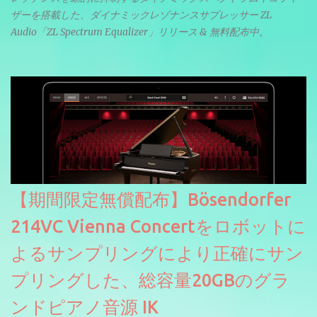
ザーを搭載した、ダイナミックレゾナンスサプレッサー ZL
Audio「ZL Spectrum Equalizer」リリース & 無料配布中。
【期間限定無償配布】Bösendorfer
214VC Vienna Concertをロボットに
よるサンプリングにより正確にサン
プリングした、総容量20GBのグラ
ンドピアノ音源 IK