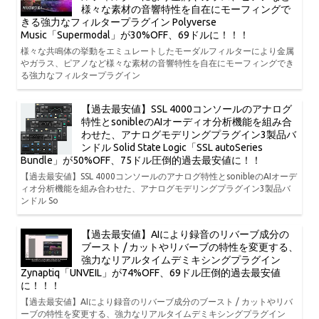
様々な素材の音響特性を自在にモーフィングで
きる強力なフィルタープラグイン Polyverse
Music「Supermodal」が30%OFF、69ドルに！！！
様々な共鳴体の挙動をエミュレートしたモーダルフィルターにより金属
やガラス、ピアノなど様々な素材の音響特性を自在にモーフィングでき
る強力なフィルタープラグイン
【過去最安値】SSL 4000コンソールのアナログ
特性とsonibleのAIオーディオ分析機能を組み合
わせた、アナログモデリングプラグイン3製品バ
ンドル Solid State Logic「SSL autoSeries
Bundle」が50%OFF、75ドル圧倒的過去最安値に！！
【過去最安値】SSL 4000コンソールのアナログ特性とsonibleのAIオーデ
ィオ分析機能を組み合わせた、アナログモデリングプラグイン3製品バ
ンドル So
【過去最安値】AIにより録音のリバーブ成分の
ブースト / カットやリバーブの特性を変更する、
強力なリアルタイムデミキシングプラグイン
Zynaptiq「UNVEIL」が74%OFF、69ドル圧倒的過去最安値
に！！！
【過去最安値】AIにより録音のリバーブ成分のブースト / カットやリバ
ーブの特性を変更する、強力なリアルタイムデミキシングプラグイン