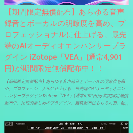
【期間限定無償配布】あらゆる音声
録音とボーカルの明瞭度を高め、プ
ロフェッショナルに仕上げる、最先
端のAIオーディオエンハンサープラ
グイン iZotope「VEA」(通常4,901
円)が期間限定無償配布中！！
【期間限定無償配布】あらゆる音声録音とボーカルの明瞭度を高
め、プロフェッショナルに仕上げる、最先端のAIオーディオエン
ハンサープラグイン iZotope「VEA」(通常4,901円)が期間限定無償
配布中。比較的新しめのプラグイン。無料配布はもちろん初。配
信やナレーションにもぴったり。ボーカルミックスやVTuberさん
にも。