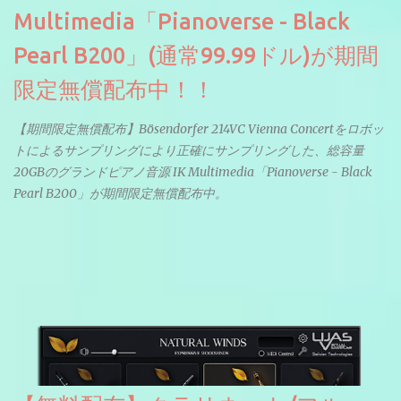
Multimedia「Pianoverse - Black
Pearl B200」(通常99.99ドル)が期間
限定無償配布中！！
【期間限定無償配布】Bösendorfer 214VC Vienna Concertをロボッ
トによるサンプリングにより正確にサンプリングした、総容量
20GBのグランドピアノ音源 IK Multimedia「Pianoverse - Black
Pearl B200」が期間限定無償配布中。