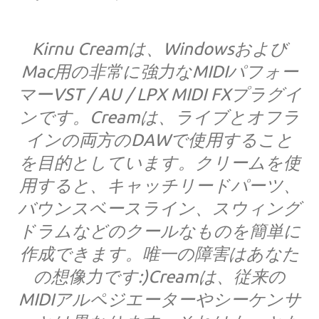
Kirnu Creamは、Windowsおよび
Mac用の非常に強力なMIDIパフォー
マーVST / AU / LPX MIDI FXプラグイ
ンです。Creamは、ライブとオフラ
インの両方のDAWで使用すること
を目的としています。クリームを使
用すると、キャッチリードパーツ、
バウンスベースライン、スウィング
ドラムなどのクールなものを簡単に
作成できます。唯一の障害はあなた
の想像力です:)Creamは、従来の
MIDIアルペジエーターやシーケンサ