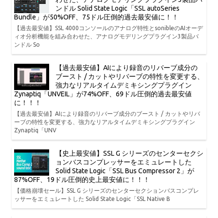
ンドル Solid State Logic「SSL autoSeries
Bundle」が50%OFF、75ドル圧倒的過去最安値に！！
【過去最安値】SSL 4000コンソールのアナログ特性とsonibleのAIオーデ
ィオ分析機能を組み合わせた、アナログモデリングプラグイン3製品バ
ンドル So
【過去最安値】AIにより録音のリバーブ成分の
ブースト / カットやリバーブの特性を変更する、
強力なリアルタイムデミキシングプラグイン
Zynaptiq「UNVEIL」が74%OFF、69ドル圧倒的過去最安値
に！！！
【過去最安値】AIにより録音のリバーブ成分のブースト / カットやリバ
ーブの特性を変更する、強力なリアルタイムデミキシングプラグイン
Zynaptiq「UNV
【史上最安値】SSL G シリーズのセンターセクシ
ョンバスコンプレッサーをエミュレートした
Solid State Logic「SSL Bus Compressor 2」が
87%OFF、19ドル圧倒的史上最安値に！！！
【価格崩壊セール】SSL G シリーズのセンターセクションバスコンプレ
ッサーをエミュレートした Solid State Logic「SSL Native B