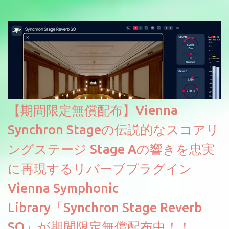
【期間限定無償配布】Vienna
Synchron Stageの伝説的なスコアリ
ングステージ Stage Aの響きを忠実
に再現するリバーブプラグイン
Vienna Symphonic
Library「Synchron Stage Reverb
SO」が期間限定無償配布中！！