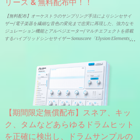
リース & 無料配布中！！
【無料配布】オーケストラのサンプリング手法によりシンセサイ
ザー/電子楽器を繊細な音色の変化まで忠実に再現した、強力なモ
ジュレーション機能とアルペジエーター/マルチエフェクトを搭載
するハイブリッドシンセサイザー Sonuscore「Elysion Elements」
リリース & 無料配布中。Elysion 2からライブラリを抜粋した製品
です。パフォーマンス機能とエディット機能以外全ての機能が使
えるようになっています。総容量も7GBを超えます。複数の設定に
より音色が作りこまれているため、あらかじめアルペジオがプロ
グラムされているプリセットも多いですが、アルペジオを切るこ
とももちろんできます。 ほとんどのシンセライブラリは、音を一
度サンプリングしてベロシティで音量を調整します。 しかし、
ELYSIONは違います。ビンテージシンセを含む様々な音源から、
複数のベロシティレイヤーにわたって録音し、各レイヤーを整形
【期間限定無償配布】スネア、キッ
することで、弱く演奏した場合と強く演奏した場合で、全く異な
る音色が得られます。単に音量を変えただけの同じ音ではありま
ク、タムなどあらゆるドラムヒット
せん。
を正確に検出し、ドラムサンプルの