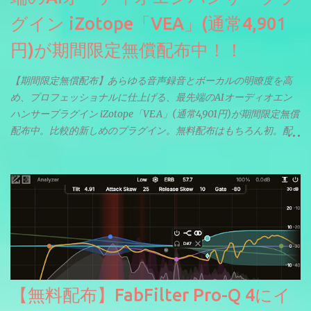
グイン iZotope「VEA」(通常4,901
円)が期間限定無償配布中！！
【期間限定無償配布】あらゆる音声録音とボーカルの明瞭度を高
め、プロフェッショナルに仕上げる、最先端のAIオーディオエン
ハンサープラグイン iZotope「VEA」(通常4,901円)が期間限定無償
配布中。比較的新しめのプラグイン。無料配布はもちろん初。配
信やナレーションにもぴったり。ボーカルミックスやVTuberさん
にも。
【無料配布】FabFilter Pro-Q 4にイ