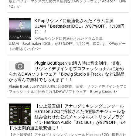
成とパフォーマンスのための革新的なDAWソフトウェア Ableton「Live
12」が
K-Popサウンドに最適化されたドラム音源
UJAM「Beatmaker IDOL」が87%OFF、1,100円
に！！
K-Popサウンドに最適化されたドラム音源
UJAM「Beatmaker IDOL」が87%OFF、1,100円。IDOLは、K-Popビー
トの明るくハイパー
Plugin Boutiqueでの購入時に音楽制作、演奏、
サウンドデザインをプロフェッショナルに始め
られるDAWソフトウェア「Bitwig Studio 8-Track」など2製品
から選んで無料でもらえます！！
Plugin Boutiqueでの購入時に音楽制作、演奏、サウンドデザインをプロ
フェッショナルに始められるDAWソフトウェア「Bitwig Studio 8-
【史上最安値】アナログミキシングコンソール
Harrison 32Cに搭載された4種類のモジュールを
組み合わせた公式チャンネルストリッププラグ
イン Harrison Audio「32C Bus」が83%OFF、24
ドル圧倒的過去最安値に！！
【史上最安値】アナログミキシングコンソール Harrison 32Cに搭載され