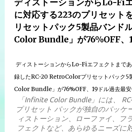
ディストーションからLo-F
に対応する223のプリセットを収録
リセットパック5製品バンドル D-Fu
Color Bundle」が76%O
ディストーションからLo-Fiエフェクトまで
録したRC-20 RetroColorプリセットパック5製品
Color Bundle」が76%OFF、19ドル過
「Infinite Color Bundle」には、
プリセット パックが独自のパッケ
ィストーション、ローファイ、フ
フェクトなど、あらゆるニーズに対