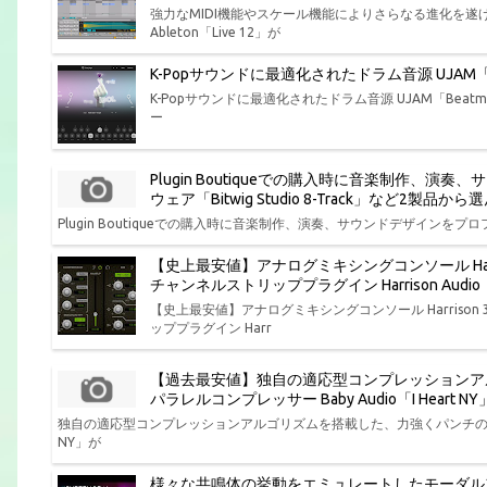
強力なMIDI機能やスケール機能によりさらなる進化を
Ableton「Live 12」が
K-Popサウンドに最適化されたドラム音源 UJAM「Bea
K-Popサウンドに最適化されたドラム音源 UJAM「Beatmak
ー
Plugin Boutiqueでの購入時に音楽制作
ウェア「Bitwig Studio 8-Track」など2製
Plugin Boutiqueでの購入時に音楽制作、演奏、サウンドデザインをプロフ
【史上最安値】アナログミキシングコンソール Har
チャンネルストリッププラグイン Harrison Aud
【史上最安値】アナログミキシングコンソール Harris
ッププラグイン Harr
【過去最安値】独自の適応型コンプレッションア
パラレルコンプレッサー Baby Audio「I Hear
独自の適応型コンプレッションアルゴリズムを搭載した、力強くパンチの効いた味
NY」が
様々な共鳴体の挙動をエミュレートしたモーダル