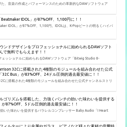
遂げた、音楽の作成とパフォーマンスのための革新的なDAWソフトウェア
tmaker IDOL」が87%OFF、1,100円に！！
er IDOL」が87%OFF、1,100円。IDOLは、K-Popビートの明るくハイパ
、演奏、サウンドデザインをプロフェッショナルに始められるDAWソフト
品から選んで無料でもらえます！！
ェッショナルに始められるDAWソフトウェア「Bitwig Studio 8-
rison 32Cに搭載された4種類のモジュールを組み合わせた公式
io「32C Bus」が83%OFF、24ドル圧倒的過去最安値に！！
on 32Cに搭載された4種類のモジュールを組み合わせた公式チャンネルストリ
ルゴリズムを搭載した、力強くパンチの効いた味わいを提供する
t NY」が87%OFF、5ドル圧倒的過去最安値に！！
わいを提供するパラレルコンプレッサー Baby Audio「I Heart
フィルターにより金属やガラス、ピアノなど様々な素材の音響特