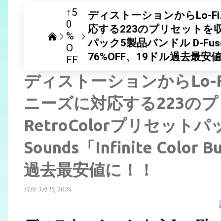
↑5
ディストーションからLo-
0
応する223のプリセットを収録し
%
パック5製品バンドル D-Fused So
O
76%OFF、19ドル過去最安
FF
ディストーションからLo-
ニーズに対応する223のプ
RetroColorプリセットパ
Sounds「Infinite Colo
過去最安値に！！
日付:
3月 15, 2024