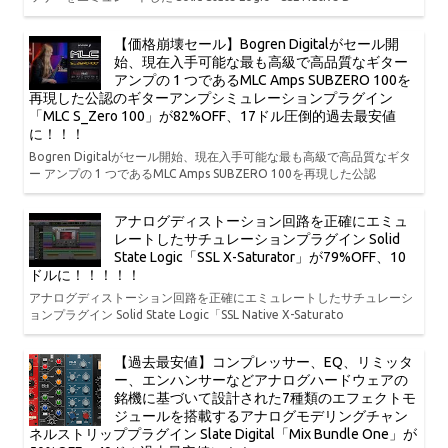
【価格崩壊セール】Bogren Digitalがセール開
始、現在入手可能な最も高級で高品質なギター
アンプの 1 つであるMLC Amps SUBZERO 100を
再現した公認のギターアンプシミュレーションプラグイン
「MLC S_Zero 100」が82%OFF、17ドル圧倒的過去最安値
に！！！
Bogren Digitalがセール開始、現在入手可能な最も高級で高品質なギタ
ー アンプの 1 つであるMLC Amps SUBZERO 100を再現した公認
アナログディストーション回路を正確にエミュ
レートしたサチュレーションプラグイン Solid
State Logic「SSL X-Saturator」が79%OFF、10
ドルに！！！！！
アナログディストーション回路を正確にエミュレートしたサチュレーシ
ョンプラグイン Solid State Logic「SSL Native X-Saturato
【過去最安値】コンプレッサー、EQ、リミッタ
ー、エンハンサーなどアナログハードウェアの
銘機に基づいて設計された7種類のエフェクトモ
ジュールを搭載するアナログモデリングチャン
ネルストリッププラグイン Slate Digital「Mix Bundle One」が