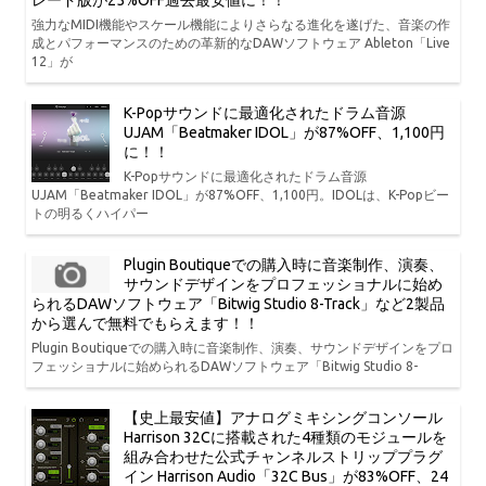
レード版が25%OFF過去最安値に！！
強力なMIDI機能やスケール機能によりさらなる進化を遂げた、音楽の作
成とパフォーマンスのための革新的なDAWソフトウェア Ableton「Live
12」が
K-Popサウンドに最適化されたドラム音源
UJAM「Beatmaker IDOL」が87%OFF、1,100円
に！！
K-Popサウンドに最適化されたドラム音源
UJAM「Beatmaker IDOL」が87%OFF、1,100円。IDOLは、K-Popビー
トの明るくハイパー
Plugin Boutiqueでの購入時に音楽制作、演奏、
サウンドデザインをプロフェッショナルに始め
られるDAWソフトウェア「Bitwig Studio 8-Track」など2製品
から選んで無料でもらえます！！
Plugin Boutiqueでの購入時に音楽制作、演奏、サウンドデザインをプロ
フェッショナルに始められるDAWソフトウェア「Bitwig Studio 8-
【史上最安値】アナログミキシングコンソール
Harrison 32Cに搭載された4種類のモジュールを
組み合わせた公式チャンネルストリッププラグ
イン Harrison Audio「32C Bus」が83%OFF、24