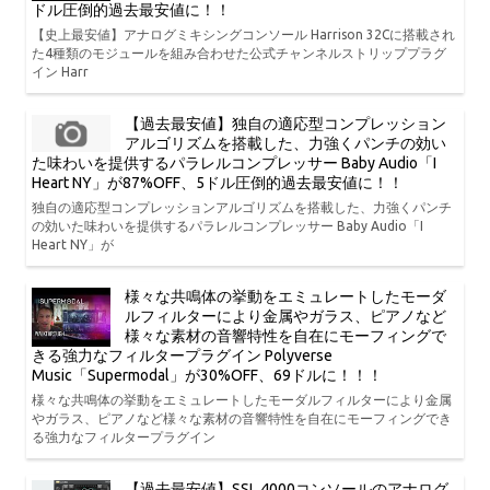
ドル圧倒的過去最安値に！！
【史上最安値】アナログミキシングコンソール Harrison 32Cに搭載され
た4種類のモジュールを組み合わせた公式チャンネルストリッププラグ
イン Harr
【過去最安値】独自の適応型コンプレッション
アルゴリズムを搭載した、力強くパンチの効い
た味わいを提供するパラレルコンプレッサー Baby Audio「I
Heart NY」が87%OFF、5ドル圧倒的過去最安値に！！
独自の適応型コンプレッションアルゴリズムを搭載した、力強くパンチ
の効いた味わいを提供するパラレルコンプレッサー Baby Audio「I
Heart NY」が
様々な共鳴体の挙動をエミュレートしたモーダ
ルフィルターにより金属やガラス、ピアノなど
様々な素材の音響特性を自在にモーフィングで
きる強力なフィルタープラグイン Polyverse
Music「Supermodal」が30%OFF、69ドルに！！！
様々な共鳴体の挙動をエミュレートしたモーダルフィルターにより金属
やガラス、ピアノなど様々な素材の音響特性を自在にモーフィングでき
る強力なフィルタープラグイン
【過去最安値】SSL 4000コンソールのアナログ