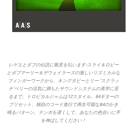
レゲエとダブの伝説に敬意を払います-スライ＆ロビー
とボブマーリー＆ザウェイラーズの激しいリズミカルな
フィンガーワークから、キングタビーとリー 'スクラッ
チ'ペリーの活気に満ちたサウンドシステムの美学に至
るまで、トロピカルジャムは12スタイル、84ギターの
プリセット、独自のコード進行で再生可能な84のかき
鳴るパターン。テンポを遅くして、あなたの色合いに手
を伸ばしてください！