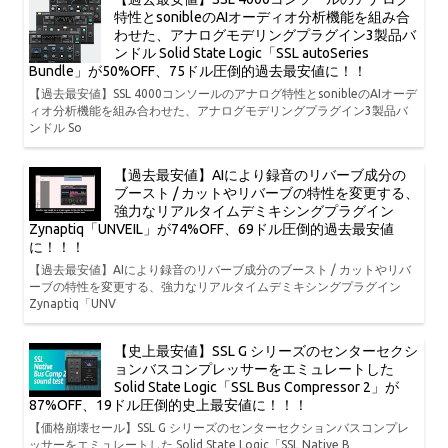
特性とsonibleのAIオーディオ分析機能を組み合
わせた、アナログモデリングプラグイン3製品バ
ンドル Solid State Logic「SSL autoSeries
Bundle」が50%OFF、75ドル圧倒的過去最安値に！！
【過去最安値】SSL 4000コンソールのアナログ特性とsonibleのAIオーデ
ィオ分析機能を組み合わせた、アナログモデリングプラグイン3製品バ
ンドル So
【過去最安値】AIにより録音のリバーブ成分の
ブースト / カットやリバーブの特性を変更する、
強力なリアルタイムデミキシングプラグイン
Zynaptiq「UNVEIL」が74%OFF、69ドル圧倒的過去最安値
に！！！
【過去最安値】AIにより録音のリバーブ成分のブースト / カットやリバ
ーブの特性を変更する、強力なリアルタイムデミキシングプラグイン
Zynaptiq「UNV
【史上最安値】SSL G シリーズのセンターセクシ
ョンバスコンプレッサーをエミュレートした
Solid State Logic「SSL Bus Compressor 2」が
87%OFF、19ドル圧倒的史上最安値に！！！
【価格崩壊セール】SSL G シリーズのセンターセクションバスコンプレ
ッサーをエミュレートした Solid State Logic「SSL Native B