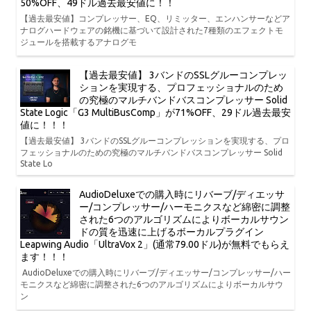
50%OFF、49ドル過去最安値に！！
【過去最安値】コンプレッサー、EQ、リミッター、エンハンサーなどア
ナログハードウェアの銘機に基づいて設計された7種類のエフェクトモ
ジュールを搭載するアナログモ
【過去最安値】 3バンドのSSLグルーコンプレッ
ションを実現する、プロフェッショナルのため
の究極のマルチバンドバスコンプレッサー Solid
State Logic「G3 MultiBusComp」が71%OFF、29ドル過去最安
値に！！！
【過去最安値】 3バンドのSSLグルーコンプレッションを実現する、プロ
フェッショナルのための究極のマルチバンドバスコンプレッサー Solid
State Lo
AudioDeluxeでの購入時にリバーブ/ディエッサ
ー/コンプレッサー/ハーモニクスなど綿密に調整
された6つのアルゴリズムによりボーカルサウン
ドの質を迅速に上げるボーカルプラグイン
Leapwing Audio「UltraVox 2」(通常79.00ドル)が無料でもらえ
ます！！！
AudioDeluxeでの購入時にリバーブ/ディエッサー/コンプレッサー/ハー
モニクスなど綿密に調整された6つのアルゴリズムによりボーカルサウ
ン