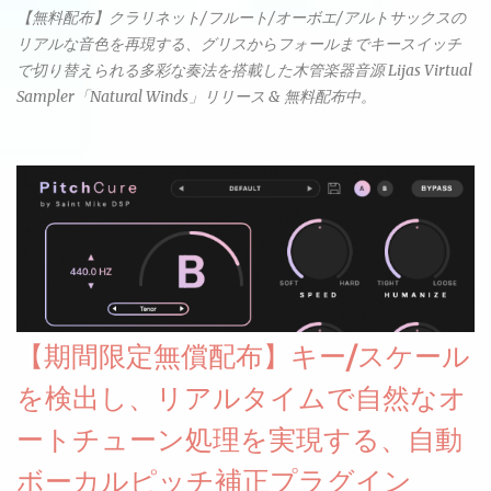
【無料配布】クラリネット/フルート/オーボエ/アルトサックスの
リアルな音色を再現する、グリスからフォールまでキースイッチ
で切り替えられる多彩な奏法を搭載した木管楽器音源 Lijas Virtual
Sampler「Natural Winds」リリース & 無料配布中。
【期間限定無償配布】キー/スケール
を検出し、リアルタイムで自然なオ
ートチューン処理を実現する、自動
ボーカルピッチ補正プラグイン