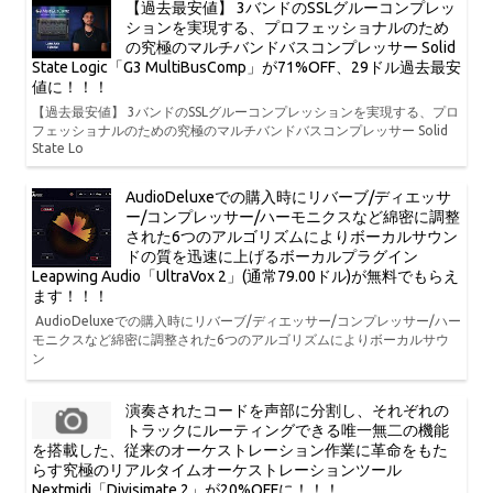
【過去最安値】 3バンドのSSLグルーコンプレッ
ションを実現する、プロフェッショナルのため
の究極のマルチバンドバスコンプレッサー Solid
State Logic「G3 MultiBusComp」が71%OFF、29ドル過去最安
値に！！！
【過去最安値】 3バンドのSSLグルーコンプレッションを実現する、プロ
フェッショナルのための究極のマルチバンドバスコンプレッサー Solid
State Lo
AudioDeluxeでの購入時にリバーブ/ディエッサ
ー/コンプレッサー/ハーモニクスなど綿密に調整
された6つのアルゴリズムによりボーカルサウン
ドの質を迅速に上げるボーカルプラグイン
Leapwing Audio「UltraVox 2」(通常79.00ドル)が無料でもらえ
ます！！！
AudioDeluxeでの購入時にリバーブ/ディエッサー/コンプレッサー/ハー
モニクスなど綿密に調整された6つのアルゴリズムによりボーカルサウ
ン
演奏されたコードを声部に分割し、それぞれの
トラックにルーティングできる唯一無二の機能
を搭載した、従来のオーケストレーション作業に革命をもた
らす究極のリアルタイムオーケストレーションツール
Nextmidi「Divisimate 2」が20%OFFに！！！