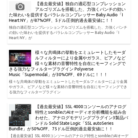
【過去最安値】独自の適応型コンプレッション
アルゴリズムを搭載した、力強くパンチの効い
た味わいを提供するパラレルコンプレッサー Baby Audio「I
Heart NY」が87%OFF、5ドル圧倒的過去最安値に！！
独自の適応型コンプレッションアルゴリズムを搭載した、力強くパンチ
の効いた味わいを提供するパラレルコンプレッサー Baby Audio「I
Heart NY」が
様々な共鳴体の挙動をエミュレートしたモーダ
ルフィルターにより金属やガラス、ピアノなど
様々な素材の音響特性を自在にモーフィングで
きる強力なフィルタープラグイン Polyverse
Music「Supermodal」が30%OFF、69ドルに！！！
様々な共鳴体の挙動をエミュレートしたモーダルフィルターにより金属
やガラス、ピアノなど様々な素材の音響特性を自在にモーフィングでき
る強力なフィルタープラグイン
【過去最安値】SSL 4000コンソールのアナログ
特性とsonibleのAIオーディオ分析機能を組み合
わせた、アナログモデリングプラグイン3製品バ
ンドル Solid State Logic「SSL autoSeries
Bundle」が50%OFF、75ドル圧倒的過去最安値に！！
【過去最安値】SSL 4000コンソールのアナログ特性とsonibleのAIオーデ