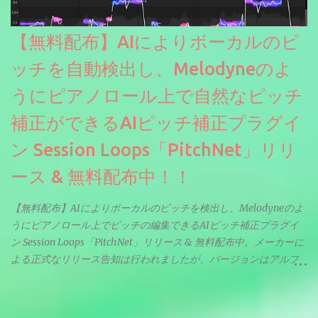
【無料配布】AIによりボーカルのピ
ッチを自動検出し、Melodyneのよ
うにピアノロール上で自然なピッチ
補正ができるAIピッチ補正プラグイ
ン Session Loops「PitchNet」リリ
ース & 無料配布中！！
【無料配布】AIによりボーカルのピッチを検出し、Melodyneのよ
うにピアノロール上でピッチの編集できるAIピッチ補正プラグイ
ン Session Loops「PitchNet」リリース & 無料配布中。メーカーに
よる正式なリリース告知は行われましたが、バージョンはアルフ
ァと記載されているようなので今後アップデートで細かいバグな
どが修正されていくのだと思われます。筆者もざっくりと確認し
たところ動作は問題なさそうです。KVR Developer Challenge