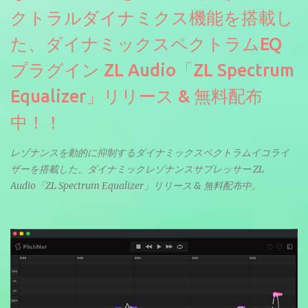
クトラルダイナミクス機能を搭載し
た、ダイナミックスペクトラムEQ
プラグイン ZL Audio「ZL Spectrum
Equalizer」リリース & 無料配布
中！！
レゾナンスを動的に抑制するダイナミックスペクトラムイコライ
ザーを搭載した、ダイナミックレゾナンスサプレッサー ZL
Audio「ZL Spectrum Equalizer」リリース & 無料配布中。