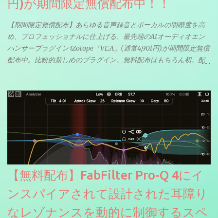
円)が期間限定無償配布中！！
【期間限定無償配布】あらゆる音声録音とボーカルの明瞭度を高
め、プロフェッショナルに仕上げる、最先端のAIオーディオエン
ハンサープラグイン iZotope「VEA」(通常4,901円)が期間限定無償
配布中。比較的新しめのプラグイン。無料配布はもちろん初。配
信やナレーションにもぴったり。ボーカルミックスやVTuberさん
にも。
【無料配布】FabFilter Pro-Q 4にイ
ンスパイアされて設計された耳障り
なレゾナンスを動的に制御するスペ