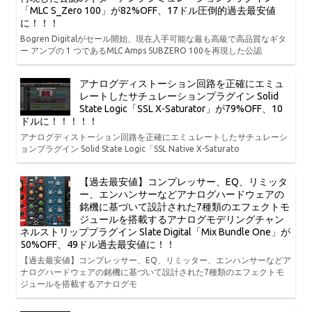
「MLC S_Zero 100」が82%OFF、17ドル圧倒的過去最安値
に！！！
Bogren Digitalがセール開始、現在入手可能な最も高級で高品質なギタ
ー アンプの 1 つであるMLC Amps SUBZERO 100を再現した公認
アナログディストーション回路を正確にエミュ
レートしたサチュレーションプラグイン Solid
State Logic「SSL X-Saturator」が79%OFF、10
ドルに！！！！！
アナログディストーション回路を正確にエミュレートしたサチュレーシ
ョンプラグイン Solid State Logic「SSL Native X-Saturato
【過去最安値】コンプレッサー、EQ、リミッタ
ー、エンハンサーなどアナログハードウェアの
銘機に基づいて設計された7種類のエフェクトモ
ジュールを搭載するアナログモデリングチャン
ネルストリッププラグイン Slate Digital「Mix Bundle One」が
50%OFF、49ドル過去最安値に！！
【過去最安値】コンプレッサー、EQ、リミッター、エンハンサーなどア
ナログハードウェアの銘機に基づいて設計された7種類のエフェクトモ
ジュールを搭載するアナログモ