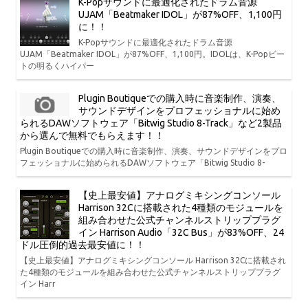
K-Popサウンドに最適化されたドラム音源
UJAM「Beatmaker IDOL」が87%OFF、1,100円
に！！
K-Popサウンドに最適化されたドラム音源
UJAM「Beatmaker IDOL」が87%OFF、1,100円。IDOLは、K-Popビー
トの明るくハイパー
Plugin Boutiqueでの購入時に音楽制作、演奏、
サウンドデザインをプロフェッショナルに始め
られるDAWソフトウェア「Bitwig Studio 8-Track」など2製品
から選んで無料でもらえます！！
Plugin Boutiqueでの購入時に音楽制作、演奏、サウンドデザインをプロ
フェッショナルに始められるDAWソフトウェア「Bitwig Studio 8-
【史上最安値】アナログミキシングコンソール
Harrison 32Cに搭載された4種類のモジュールを
組み合わせた公式チャンネルストリッププラグ
イン Harrison Audio「32C Bus」が83%OFF、24
ドル圧倒的過去最安値に！！
【史上最安値】アナログミキシングコンソール Harrison 32Cに搭載され
た4種類のモジュールを組み合わせた公式チャンネルストリッププラグ
イン Harr