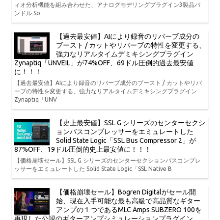
ィオ分析機能を組み合わせた、アナログモデリングプラグイン3製品バ
ンドル So
【過去最安値】AIにより録音のリバーブ成分の
ブースト / カットやリバーブの特性を変更する、
強力なリアルタイムデミキシングプラグイン
Zynaptiq「UNVEIL」が74%OFF、69ドル圧倒的過去最安値
に！！！
【過去最安値】AIにより録音のリバーブ成分のブースト / カットやリバ
ーブの特性を変更する、強力なリアルタイムデミキシングプラグイン
Zynaptiq「UNV
【史上最安値】SSL G シリーズのセンターセクシ
ョンバスコンプレッサーをエミュレートした
Solid State Logic「SSL Bus Compressor 2」が
87%OFF、19ドル圧倒的史上最安値に！！！
【価格崩壊セール】SSL G シリーズのセンターセクションバスコンプレ
ッサーをエミュレートした Solid State Logic「SSL Native B
【価格崩壊セール】Bogren Digitalがセール開
始、現在入手可能な最も高級で高品質なギター
アンプの 1 つであるMLC Amps SUBZERO 100を
再現した公認のギターアンプシミュレーションプラグイン