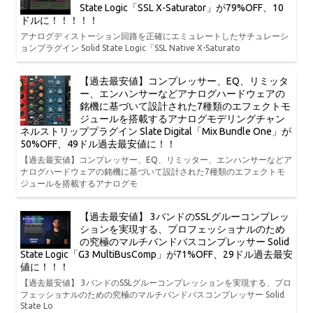
State Logic「SSL X-Saturator」が79%OFF、10
ドルに！！！！！
アナログディストーション回路を正確にエミュレートしたサチュレーシ
ョンプラグイン Solid State Logic「SSL Native X-Saturato
【過去最安値】コンプレッサー、EQ、リミッタ
ー、エンハンサーなどアナログハードウェアの
銘機に基づいて設計された7種類のエフェクトモ
ジュールを搭載するアナログモデリングチャン
ネルストリッププラグイン Slate Digital「Mix Bundle One」が
50%OFF、49ドル過去最安値に！！
【過去最安値】コンプレッサー、EQ、リミッター、エンハンサーなどア
ナログハードウェアの銘機に基づいて設計された7種類のエフェクトモ
ジュールを搭載するアナログモ
【過去最安値】 3バンドのSSLグルーコンプレッ
ションを実現する、プロフェッショナルのため
の究極のマルチバンドバスコンプレッサー Solid
State Logic「G3 MultiBusComp」が71%OFF、29ドル過去最安
値に！！！
【過去最安値】 3バンドのSSLグルーコンプレッションを実現する、プロ
フェッショナルのための究極のマルチバンドバスコンプレッサー Solid
State Lo