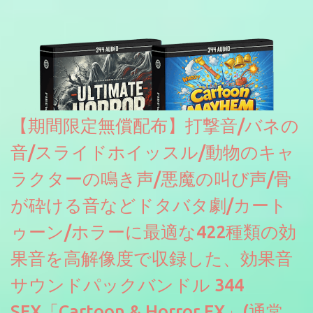
【期間限定無償配布】打撃音/バネの
音/スライドホイッスル/動物のキャ
ラクターの鳴き声/悪魔の叫び声/骨
が砕ける音などドタバタ劇/カート
ゥーン/ホラーに最適な422種類の効
果音を高解像度で収録した、効果音
サウンドパックバンドル 344
SFX「Cartoon & Horror FX」(通常