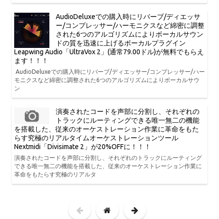
AudioDeluxeでの購入時にリバーブ/ディエッサ
ー/コンプレッサー/ハーモニクスなど綿密に調整
された6つのアルゴリズムによりボーカルサウン
ドの質を迅速に上げるボーカルプラグイン
Leapwing Audio「UltraVox 2」(通常79.00ドル)が無料でもらえ
ます！！！
AudioDeluxeでの購入時にリバーブ/ディエッサー/コンプレッサー/ハー
モニクスなど綿密に調整された6つのアルゴリズムによりボーカルサウ
ン
演奏されたコードを声部に分割し、それぞれの
トラックにルーティングできる唯一無二の機能
を搭載した、従来のオーケストレーション作業に革命をもた
らす究極のリアルタイムオーケストレーションツール
Nextmidi「Divisimate 2」が20%OFFに！！！
演奏されたコードを声部に分割し、それぞれのトラックにルーティング
できる唯一無二の機能を搭載した、従来のオーケストレーション作業に
革命をもたらす究極のリアルタ