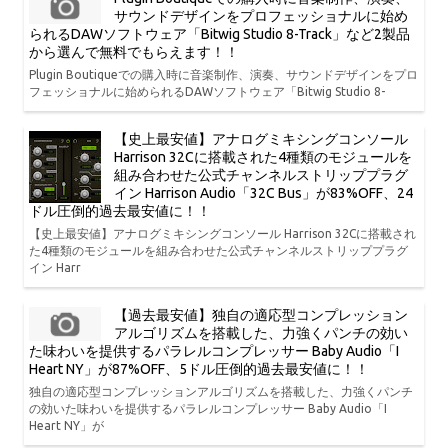
サウンドデザインをプロフェッショナルに始め
られるDAWソフトウェア「Bitwig Studio 8-Track」など2製品
から選んで無料でもらえます！！
Plugin Boutiqueでの購入時に音楽制作、演奏、サウンドデザインをプロ
フェッショナルに始められるDAWソフトウェア「Bitwig Studio 8-
【史上最安値】アナログミキシングコンソール
Harrison 32Cに搭載された4種類のモジュールを
組み合わせた公式チャンネルストリッププラグ
イン Harrison Audio「32C Bus」が83%OFF、24
ドル圧倒的過去最安値に！！
【史上最安値】アナログミキシングコンソール Harrison 32Cに搭載され
た4種類のモジュールを組み合わせた公式チャンネルストリッププラグ
イン Harr
【過去最安値】独自の適応型コンプレッション
アルゴリズムを搭載した、力強くパンチの効い
た味わいを提供するパラレルコンプレッサー Baby Audio「I
Heart NY」が87%OFF、5ドル圧倒的過去最安値に！！
独自の適応型コンプレッションアルゴリズムを搭載した、力強くパンチ
の効いた味わいを提供するパラレルコンプレッサー Baby Audio「I
Heart NY」が