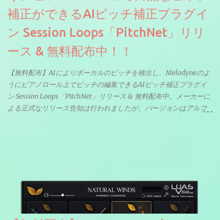
補正ができるAIピッチ補正プラグイ
ン Session Loops「PitchNet」リリ
ース & 無料配布中！！
【無料配布】AIによりボーカルのピッチを検出し、Melodyneのよ
うにピアノロール上でピッチの編集できるAIピッチ補正プラグイ
ン Session Loops「PitchNet」リリース & 無料配布中。メーカーに
よる正式なリリース告知は行われましたが、バージョンはアルフ
ァと記載されているようなので今後アップデートで細かいバグな
どが修正されていくのだと思われます。筆者もざっくりと確認し
たところ動作は問題なさそうです。KVR Developer Challenge
2026に出品されている製品になります。国内代理店でも取り扱い
のあるDrumNetのメーカーです。調べたところによるとオープン
ソースを元に設計・改良した製品のようです。