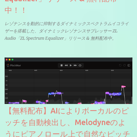
中！！
レゾナンスを動的に抑制するダイナミックスペクトラムイコライ
ザーを搭載した、ダイナミックレゾナンスサプレッサー ZL
Audio「ZL Spectrum Equalizer」リリース & 無料配布中。
【無料配布】AIによりボーカルのピ
ッチを自動検出し、Melodyneのよ
うにピアノロール上で自然なピッチ