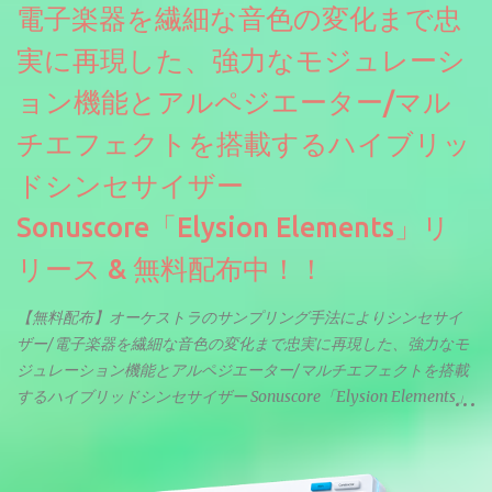
電子楽器を繊細な音色の変化まで忠
実に再現した、強力なモジュレーシ
ョン機能とアルペジエーター/マル
チエフェクトを搭載するハイブリッ
ドシンセサイザー
Sonuscore「Elysion Elements」リ
リース & 無料配布中！！
【無料配布】オーケストラのサンプリング手法によりシンセサイ
ザー/電子楽器を繊細な音色の変化まで忠実に再現した、強力なモ
ジュレーション機能とアルペジエーター/マルチエフェクトを搭載
するハイブリッドシンセサイザー Sonuscore「Elysion Elements」
リリース & 無料配布中。Elysion 2からライブラリを抜粋した製品
です。パフォーマンス機能とエディット機能以外全ての機能が使
えるようになっています。総容量も7GBを超えます。複数の設定に