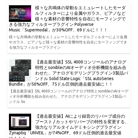
様々な共鳴体の挙動をエミュレートしたモーダ
ルフィルターにより金属やガラス、ピアノなど
様々な素材の音響特性を自在にモーフィングで
きる強力なフィルタープラグイン Polyverse
Music「Supermodal」が30%OFF、69ドルに！！！
様々な共鳴体の挙動をエミュレートしたモーダルフィルターにより金属
やガラス、ピアノなど様々な素材の音響特性を自在にモーフィングでき
る強力なフィルタープラグイン
【過去最安値】SSL 4000コンソールのアナログ
特性とsonibleのAIオーディオ分析機能を組み合
わせた、アナログモデリングプラグイン3製品バ
ンドル Solid State Logic「SSL autoSeries
Bundle」が50%OFF、75ドル圧倒的過去最安値に！！
【過去最安値】SSL 4000コンソールのアナログ特性とsonibleのAIオーデ
ィオ分析機能を組み合わせた、アナログモデリングプラグイン3製品バ
ンドル So
【過去最安値】AIにより録音のリバーブ成分の
ブースト / カットやリバーブの特性を変更する、
強力なリアルタイムデミキシングプラグイン
Zynaptiq「UNVEIL」が74%OFF、69ドル圧倒的過去最安値