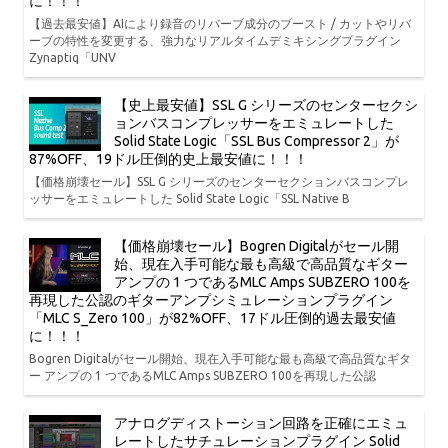
に！！！
【過去最安値】AIにより録音のリバーブ成分のブースト / カットやリバ
ーブの特性を変更する、強力なリアルタイムデミキシングプラグイン
Zynaptiq「UNV
【史上最安値】SSL G シリーズのセンターセクシ
ョンバスコンプレッサーをエミュレートした
Solid State Logic「SSL Bus Compressor 2」が
87%OFF、19ドル圧倒的史上最安値に！！！
【価格崩壊セール】SSL G シリーズのセンターセクションバスコンプレ
ッサーをエミュレートした Solid State Logic「SSL Native B
【価格崩壊セール】Bogren Digitalがセール開
始、現在入手可能な最も高級で高品質なギター
アンプの 1 つであるMLC Amps SUBZERO 100を
再現した公認のギターアンプシミュレーションプラグイン
「MLC S_Zero 100」が82%OFF、17ドル圧倒的過去最安値
に！！！
Bogren Digitalがセール開始、現在入手可能な最も高級で高品質なギタ
ー アンプの 1 つであるMLC Amps SUBZERO 100を再現した公認
アナログディストーション回路を正確にエミュ
レートしたサチュレーションプラグイン Solid