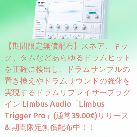
より音色が作りこまれているため、あらかじめアルペジオがプロ
グラムされているプリセットも多いですが、アルペジオを切るこ
とももちろんできます。 ほとんどのシンセライブラリは、音を一
度サンプリングしてベロシティで音量を調整します。 しかし、
ELYSIONは違います。ビンテージシンセを含む様々な音源から、
複数のベロシティレイヤーにわたって録音し、各レイヤーを整形
【期間限定無償配布】スネア、キッ
することで、弱く演奏した場合と強く演奏した場合で、全く異な
る音色が得られます。単に音量を変えただけの同じ音ではありま
ク、タムなどあらゆるドラムヒット
せん。
を正確に検出し、ドラムサンプルの
置き換えやドラムサウンドの強化を
実現するドラムリプレイサープラグ
イン Limbus Audio「Limbus
Trigger Pro」(通常39.00€)リリース
& 期間限定無償配布中！！