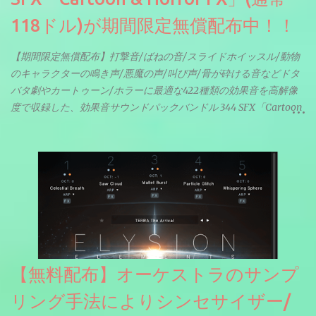
118ドル)が期間限定無償配布中！！
【期間限定無償配布】打撃音/ばねの音/スライドホイッスル/動物
のキャラクターの鳴き声/悪魔の声/叫び声/骨が砕ける音などドタ
バタ劇やカートゥーン/ホラーに最適な422種類の効果音を高解像
度で収録した、効果音サウンドパックバンドル 344 SFX「Cartoon
& Horror FX」(通常118ドル)が期間限定無償配布中。サンプリン
グレート等もしっかりと業界水準を満たしております。
【無料配布】オーケストラのサンプ
リング手法によりシンセサイザー/