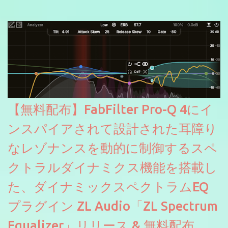
信やナレーションにもぴったり。ボーカルミックスやVTuberさん
にも。
【無料配布】FabFilter Pro-Q 4にイ
ンスパイアされて設計された耳障り
なレゾナンスを動的に制御するスペ
クトラルダイナミクス機能を搭載し
た、ダイナミックスペクトラムEQ
プラグイン ZL Audio「ZL Spectrum
Equalizer」リリース & 無料配布