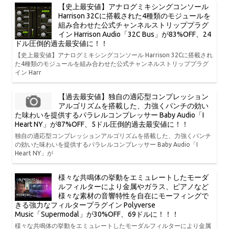
【史上最安値】アナログミキシングコンソール
Harrison 32Cに搭載された4種類のモジュールを
組み合わせた公式チャンネルストリッププラグ
イン Harrison Audio「32C Bus」が83%OFF、24
ドル圧倒的過去最安値に！！
【史上最安値】アナログミキシングコンソール Harrison 32Cに搭載され
た4種類のモジュールを組み合わせた公式チャンネルストリッププラグ
イン Harr
【過去最安値】独自の適応型コンプレッション
アルゴリズムを搭載した、力強くパンチの効い
た味わいを提供するパラレルコンプレッサー Baby Audio「I
Heart NY」が87%OFF、5ドル圧倒的過去最安値に！！
独自の適応型コンプレッションアルゴリズムを搭載した、力強くパンチ
の効いた味わいを提供するパラレルコンプレッサー Baby Audio「I
Heart NY」が
様々な共鳴体の挙動をエミュレートしたモーダ
ルフィルターにより金属やガラス、ピアノなど
様々な素材の音響特性を自在にモーフィングで
きる強力なフィルタープラグイン Polyverse
Music「Supermodal」が30%OFF、69ドルに！！！
様々な共鳴体の挙動をエミュレートしたモーダルフィルターにより金属