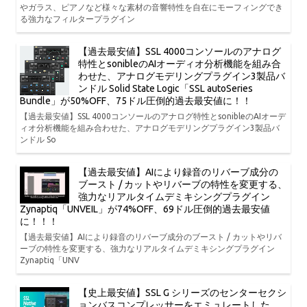
やガラス、ピアノなど様々な素材の音響特性を自在にモーフィングでき
る強力なフィルタープラグイン
【過去最安値】SSL 4000コンソールのアナログ
特性とsonibleのAIオーディオ分析機能を組み合
わせた、アナログモデリングプラグイン3製品バ
ンドル Solid State Logic「SSL autoSeries
Bundle」が50%OFF、75ドル圧倒的過去最安値に！！
【過去最安値】SSL 4000コンソールのアナログ特性とsonibleのAIオーデ
ィオ分析機能を組み合わせた、アナログモデリングプラグイン3製品バ
ンドル So
【過去最安値】AIにより録音のリバーブ成分の
ブースト / カットやリバーブの特性を変更する、
強力なリアルタイムデミキシングプラグイン
Zynaptiq「UNVEIL」が74%OFF、69ドル圧倒的過去最安値
に！！！
【過去最安値】AIにより録音のリバーブ成分のブースト / カットやリバ
ーブの特性を変更する、強力なリアルタイムデミキシングプラグイン
Zynaptiq「UNV
【史上最安値】SSL G シリーズのセンターセクシ
ョンバスコンプレッサーをエミュレートした