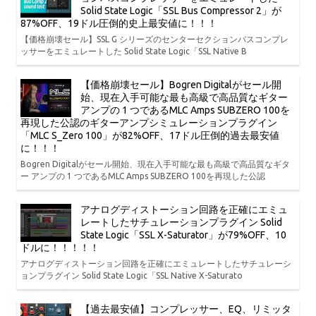
Solid State Logic「SSL Bus Compressor 2」が
87%OFF、19ドル圧倒的史上最安値に！！！
【価格崩壊セール】SSL G シリーズのセンターセクションバスコンプレ
ッサーをエミュレートした Solid State Logic「SSL Native B
【価格崩壊セール】Bogren Digitalがセール開
始、現在入手可能な最も高級で高品質なギター
アンプの 1 つであるMLC Amps SUBZERO 100を
再現した公認のギターアンプシミュレーションプラグイン
「MLC S_Zero 100」が82%OFF、17ドル圧倒的過去最安値
に！！！
Bogren Digitalがセール開始、現在入手可能な最も高級で高品質なギタ
ー アンプの 1 つであるMLC Amps SUBZERO 100を再現した公認
アナログディストーション回路を正確にエミュ
レートしたサチュレーションプラグイン Solid
State Logic「SSL X-Saturator」が79%OFF、10
ドルに！！！！！
アナログディストーション回路を正確にエミュレートしたサチュレーシ
ョンプラグイン Solid State Logic「SSL Native X-Saturato
【過去最安値】コンプレッサー、EQ、リミッタ