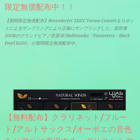
限定無償配布中！！
【期間限定無償配布】Bösendorfer 214VC Vienna Concertをロボッ
トによるサンプリングにより正確にサンプリングした、総容量
20GBのグランドピアノ音源 IK Multimedia「Pianoverse - Black
Pearl B200」が期間限定無償配布中。
【無料配布】クラリネット/フルー
ト/アルトサックス/オーボエの音色