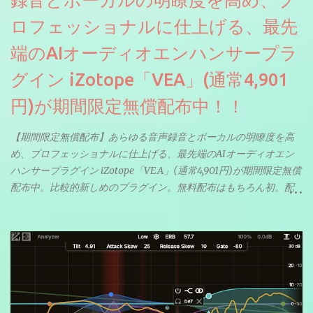
録音とボーカルの明瞭度を高め、プ
ロフェッショナルに仕上げる、最先
端のAIオーディオエンハンサープラ
グイン iZotope「VEA」(通常4,901
円)が期間限定無償配布中！！
【期間限定無償配布】あらゆる音声録音とボーカルの明瞭度を高
め、プロフェッショナルに仕上げる、最先端のAIオーディオエン
ハンサープラグイン iZotope「VEA」(通常4,901円)が期間限定無償
配布中。比較的新しめのプラグイン。無料配布はもちろん初。配
信やナレーションにもぴったり。ボーカルミックスやVTuberさん
にも。