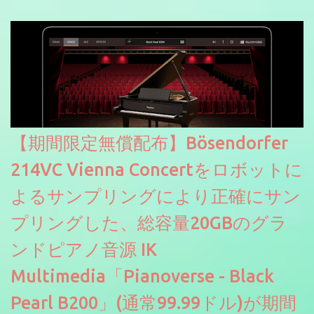
【期間限定無償配布】Bösendorfer
214VC Vienna Concertをロボットに
よるサンプリングにより正確にサン
プリングした、総容量20GBのグラ
ンドピアノ音源 IK
Multimedia「Pianoverse - Black
Pearl B200」(通常99.99ドル)が期間