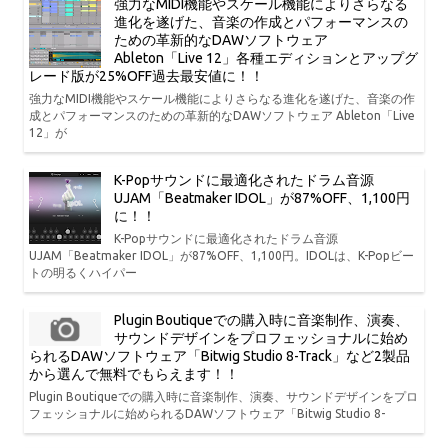
強力なMIDI機能やスケール機能によりさらなる
進化を遂げた、音楽の作成とパフォーマンスの
ための革新的なDAWソフトウェア
Ableton「Live 12」各種エディションとアップグ
レード版が25%OFF過去最安値に！！
強力なMIDI機能やスケール機能によりさらなる進化を遂げた、音楽の作
成とパフォーマンスのための革新的なDAWソフトウェア Ableton「Live
12」が
K-Popサウンドに最適化されたドラム音源
UJAM「Beatmaker IDOL」が87%OFF、1,100円
に！！
K-Popサウンドに最適化されたドラム音源
UJAM「Beatmaker IDOL」が87%OFF、1,100円。IDOLは、K-Popビー
トの明るくハイパー
Plugin Boutiqueでの購入時に音楽制作、演奏、
サウンドデザインをプロフェッショナルに始め
られるDAWソフトウェア「Bitwig Studio 8-Track」など2製品
から選んで無料でもらえます！！
Plugin Boutiqueでの購入時に音楽制作、演奏、サウンドデザインをプロ
フェッショナルに始められるDAWソフトウェア「Bitwig Studio 8-