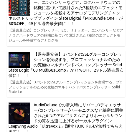
ー、エンハンサーなどアナログハードウェアの
銘機に基づいて設計された7種類のエフェクトモ
ジュールを搭載するアナログモデリングチャン
ネルストリッププラグイン Slate Digital「Mix Bundle One」が
50%OFF、49ドル過去最安値に！！
【過去最安値】コンプレッサー、EQ、リミッター、エンハンサーなどア
ナログハードウェアの銘機に基づいて設計された7種類のエフェクトモ
ジュールを搭載するアナログモ
【過去最安値】 3バンドのSSLグルーコンプレッ
ションを実現する、プロフェッショナルのため
の究極のマルチバンドバスコンプレッサー Solid
State Logic「G3 MultiBusComp」が71%OFF、29ドル過去最安
値に！！！
【過去最安値】 3バンドのSSLグルーコンプレッションを実現する、プロ
フェッショナルのための究極のマルチバンドバスコンプレッサー Solid
State Lo
AudioDeluxeでの購入時にリバーブ/ディエッサ
ー/コンプレッサー/ハーモニクスなど綿密に調整
された6つのアルゴリズムによりボーカルサウン
ドの質を迅速に上げるボーカルプラグイン
Leapwing Audio「UltraVox 2」(通常79.00ドル)が無料でもらえ
ます！！！