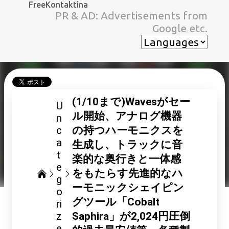
FreeKontaktina
スキップしてメイン コンテンツに移動
PR & AD: Advertisements from
Google etc.
(1/10まで)Wavesがセー
U
ル開始、アナログ機器
n
c
の持つハーモニクスを
a
生成し、トラックに音
t
楽的な奥行きと一体感
e
をもたらす先進的なハ
g
ーモニックシェイピン
o
グツール「Cobalt
ri
z
Saphira」が2,024円圧倒
e