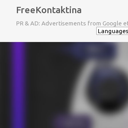
FreeKontaktina
PR & AD: Advertisements from Google et