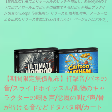
【無料配布】AIによりボーカルのピッチを検出し、Melodyneのよ
うにピアノロール上でピッチの編集できるAIピッチ補正プラグイ
ン Session Loops「PitchNet」リリース & 無料配布中。メーカーに
よる正式なリリース告知は行われましたが、バージョンはアルフ
ァと記載されているようなので今後アップデートで細かいバグな
どが修正されていくのだと思われます。筆者もざっくりと確認し
たところ動作は問題なさそうです。KVR Developer Challenge
2026に出品されている製品になります。国内代理店でも取り扱い
のあるDrumNetのメーカーです。調べたところによるとオープン
ソースを元に設計・改良した製品のようです。
【期間限定無償配布】打撃音/バネの
音/スライドホイッスル/動物のキャ
ラクターの鳴き声/悪魔の叫び声/骨
が砕ける音などドタバタ劇/カート