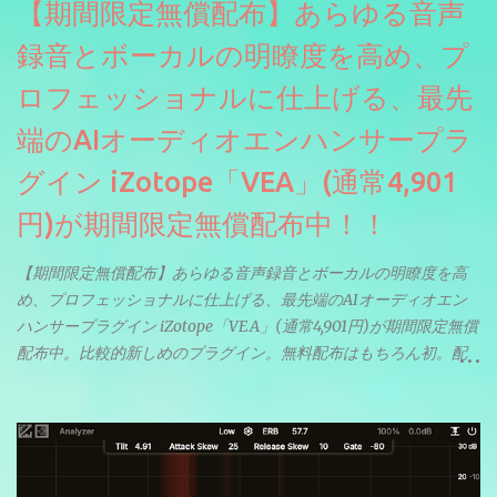
【期間限定無償配布】あらゆる音声
録音とボーカルの明瞭度を高め、プ
ロフェッショナルに仕上げる、最先
端のAIオーディオエンハンサープラ
グイン iZotope「VEA」(通常4,901
円)が期間限定無償配布中！！
【期間限定無償配布】あらゆる音声録音とボーカルの明瞭度を高
め、プロフェッショナルに仕上げる、最先端のAIオーディオエン
ハンサープラグイン iZotope「VEA」(通常4,901円)が期間限定無償
配布中。比較的新しめのプラグイン。無料配布はもちろん初。配
信やナレーションにもぴったり。ボーカルミックスやVTuberさん
にも。