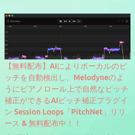
【無料配布】AIによりボーカルのピ
ッチを自動検出し、Melodyneのよ
うにピアノロール上で自然なピッチ
補正ができるAIピッチ補正プラグイ
ン Session Loops「PitchNet」リリ
ース & 無料配布中！！