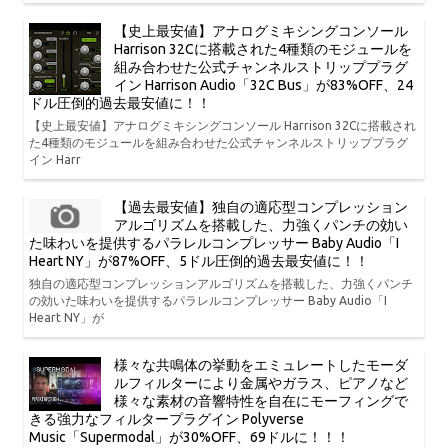
【史上最安値】アナログミキシングコンソール
Harrison 32Cに搭載された4種類のモジュールを
組み合わせた公式チャンネルストリッププラグ
イン Harrison Audio「32C Bus」が83%OFF、24
ドル圧倒的過去最安値に！！
【史上最安値】アナログミキシングコンソール Harrison 32Cに搭載され
た4種類のモジュールを組み合わせた公式チャンネルストリッププラグ
イン Harr
【過去最安値】独自の適応型コンプレッション
アルゴリズムを搭載した、力強くパンチの効い
た味わいを提供するパラレルコンプレッサー Baby Audio「I
Heart NY」が87%OFF、5ドル圧倒的過去最安値に！！
独自の適応型コンプレッションアルゴリズムを搭載した、力強くパンチ
の効いた味わいを提供するパラレルコンプレッサー Baby Audio「I
Heart NY」が
様々な共鳴体の挙動をエミュレートしたモーダ
ルフィルターにより金属やガラス、ピアノなど
様々な素材の音響特性を自在にモーフィングで
きる強力なフィルタープラグイン Polyverse
Music「Supermodal」が30%OFF、69ドルに！！！