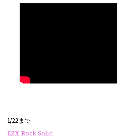
1/22まで。
EZX Rock Solid