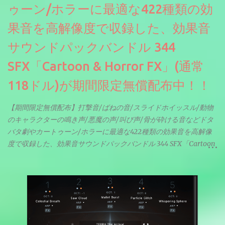
ゥーン/ホラーに最適な422種類の効
果音を高解像度で収録した、効果音
サウンドパックバンドル 344
SFX「Cartoon & Horror FX」(通常
118ドル)が期間限定無償配布中！！
【期間限定無償配布】打撃音/ばねの音/スライドホイッスル/動物
のキャラクターの鳴き声/悪魔の声/叫び声/骨が砕ける音などドタ
バタ劇やカートゥーン/ホラーに最適な422種類の効果音を高解像
度で収録した、効果音サウンドパックバンドル 344 SFX「Cartoon
& Horror FX」(通常118ドル)が期間限定無償配布中。サンプリン
グレート等もしっかりと業界水準を満たしております。