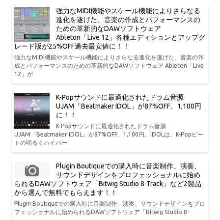
強力なMIDI機能やスケール機能によりさらなる
進化を遂げた、音楽の作成とパフォーマンスの
ための革新的なDAWソフトウェア
Ableton「Live 12」各種エディションとアップグ
レード版が25%OFF過去最安値に！！
強力なMIDI機能やスケール機能によりさらなる進化を遂げた、音楽の作
成とパフォーマンスのための革新的なDAWソフトウェア Ableton「Live
12」が
K-Popサウンドに最適化されたドラム音源
UJAM「Beatmaker IDOL」が87%OFF、1,100円
に！！
K-Popサウンドに最適化されたドラム音源
UJAM「Beatmaker IDOL」が87%OFF、1,100円。IDOLは、K-Popビー
トの明るくハイパー
Plugin Boutiqueでの購入時に音楽制作、演奏、
サウンドデザインをプロフェッショナルに始め
られるDAWソフトウェア「Bitwig Studio 8-Track」など2製品
から選んで無料でもらえます！！
Plugin Boutiqueでの購入時に音楽制作、演奏、サウンドデザインをプロ
フェッショナルに始められるDAWソフトウェア「Bitwig Studio 8-