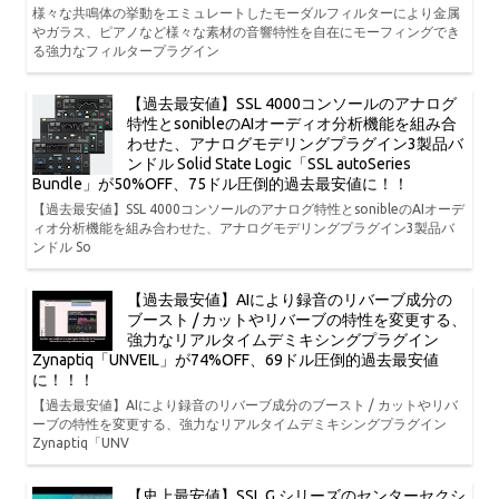
様々な共鳴体の挙動をエミュレートしたモーダルフィルターにより金属
やガラス、ピアノなど様々な素材の音響特性を自在にモーフィングでき
る強力なフィルタープラグイン
【過去最安値】SSL 4000コンソールのアナログ
特性とsonibleのAIオーディオ分析機能を組み合
わせた、アナログモデリングプラグイン3製品バ
ンドル Solid State Logic「SSL autoSeries
Bundle」が50%OFF、75ドル圧倒的過去最安値に！！
【過去最安値】SSL 4000コンソールのアナログ特性とsonibleのAIオーデ
ィオ分析機能を組み合わせた、アナログモデリングプラグイン3製品バ
ンドル So
【過去最安値】AIにより録音のリバーブ成分の
ブースト / カットやリバーブの特性を変更する、
強力なリアルタイムデミキシングプラグイン
Zynaptiq「UNVEIL」が74%OFF、69ドル圧倒的過去最安値
に！！！
【過去最安値】AIにより録音のリバーブ成分のブースト / カットやリバ
ーブの特性を変更する、強力なリアルタイムデミキシングプラグイン
Zynaptiq「UNV
【史上最安値】SSL G シリーズのセンターセクシ