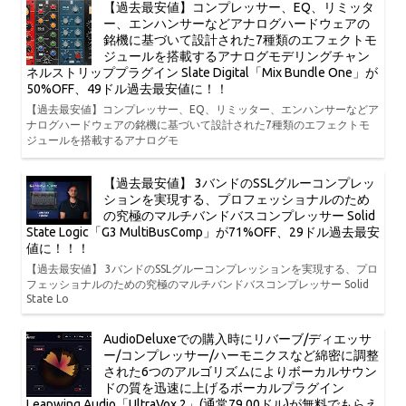
【過去最安値】コンプレッサー、EQ、リミッタ
ー、エンハンサーなどアナログハードウェアの
銘機に基づいて設計された7種類のエフェクトモ
ジュールを搭載するアナログモデリングチャン
ネルストリッププラグイン Slate Digital「Mix Bundle One」が
50%OFF、49ドル過去最安値に！！
【過去最安値】コンプレッサー、EQ、リミッター、エンハンサーなどア
ナログハードウェアの銘機に基づいて設計された7種類のエフェクトモ
ジュールを搭載するアナログモ
【過去最安値】 3バンドのSSLグルーコンプレッ
ションを実現する、プロフェッショナルのため
の究極のマルチバンドバスコンプレッサー Solid
State Logic「G3 MultiBusComp」が71%OFF、29ドル過去最安
値に！！！
【過去最安値】 3バンドのSSLグルーコンプレッションを実現する、プロ
フェッショナルのための究極のマルチバンドバスコンプレッサー Solid
State Lo
AudioDeluxeでの購入時にリバーブ/ディエッサ
ー/コンプレッサー/ハーモニクスなど綿密に調整
された6つのアルゴリズムによりボーカルサウン
ドの質を迅速に上げるボーカルプラグイン
Leapwing Audio「UltraVox 2」(通常79.00ドル)が無料でもらえ