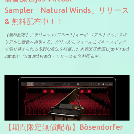
Sampler「Natural Winds」リリース
& 無料配布中！！
【無料配布】クラリネット/フルート/オーボエ/アルトサックスの
リアルな音色を再現する、グリスからフォールまでキースイッチ
で切り替えられる多彩な奏法を搭載した木管楽器音源 Lijas Virtual
Sampler「Natural Winds」リリース & 無料配布中。
【期間限定無償配布】Bösendorfer