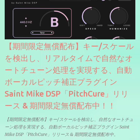
【期間限定無償配布】キー/スケール
を検出し、リアルタイムで自然なオ
ートチューン処理を実現する、自動
ボーカルピッチ補正プラグイン
Saint Mike DSP「PitchCure」リリ
ース & 期間限定無償配布中！！
【期間限定無償配布】キー/スケールを検出し、自然なオートチュ
ーン処理を実現する、自動ボーカルピッチ補正プラグイン Saint
Mike DSP「PitchCure」リリース & 期間限定無償配布中。