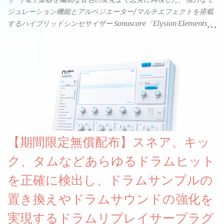
ジュレーション機能とアルペジエーター/マルチエフェクトを搭載
するハイブリッドシンセサイザー Sonuscore「Elysion Elements」
リリース & 無料配布中。Elysion 2からライブラリを抜粋した製品
です。パフォーマンス機能とエディット機能以外全ての機能が使
えるようになっています。総容量も7GBを超えます。複数の設定に
より音色が作りこまれているため、あらかじめアルペジオがプロ
グラムされているプリセットも多いですが、アルペジオを切るこ
とももちろんできます。 ほとんどのシンセライブラリは、音を一
度サンプリングしてベロシティで音量を調整します。 しかし、
ELYSIONは違います。ビンテージシンセを含む様々な音源から、
複数のベロシティレイヤーにわたって録音し、各レイヤーを整形
【期間限定無償配布】スネア、キッ
することで、弱く演奏した場合と強く演奏した場合で、全く異な
る音色が得られます。単に音量を変えただけの同じ音ではありま
ク、タムなどあらゆるドラムヒット
せん。
を正確に検出し、ドラムサンプルの
置き換えやドラムサウンドの強化を
実現するドラムリプレイサープラグ