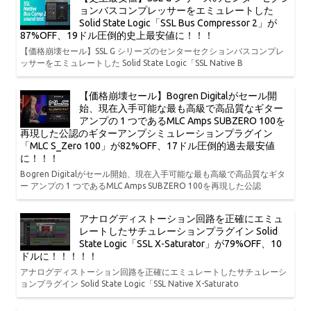
ョンバスコンプレッサーをエミュレートした
Solid State Logic「SSL Bus Compressor 2」が
87%OFF、19ドル圧倒的史上最安値に！！！
【価格崩壊セール】SSL G シリーズのセンターセクションバスコンプレ
ッサーをエミュレートした Solid State Logic「SSL Native B
【価格崩壊セール】Bogren Digitalがセール開
始、現在入手可能な最も高級で高品質なギター
アンプの 1 つであるMLC Amps SUBZERO 100を
再現した公認のギターアンプシミュレーションプラグイン
「MLC S_Zero 100」が82%OFF、17ドル圧倒的過去最安値
に！！！
Bogren Digitalがセール開始、現在入手可能な最も高級で高品質なギタ
ー アンプの 1 つであるMLC Amps SUBZERO 100を再現した公認
アナログディストーション回路を正確にエミュ
レートしたサチュレーションプラグイン Solid
State Logic「SSL X-Saturator」が79%OFF、10
ドルに！！！！！
アナログディストーション回路を正確にエミュレートしたサチュレーシ
ョンプラグイン Solid State Logic「SSL Native X-Saturato