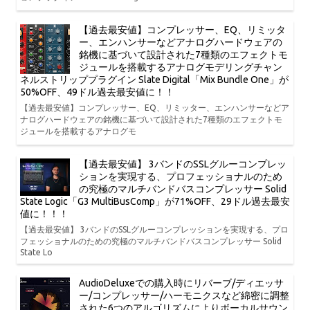
【過去最安値】コンプレッサー、EQ、リミッタ
ー、エンハンサーなどアナログハードウェアの
銘機に基づいて設計された7種類のエフェクトモ
ジュールを搭載するアナログモデリングチャン
ネルストリッププラグイン Slate Digital「Mix Bundle One」が
50%OFF、49ドル過去最安値に！！
【過去最安値】コンプレッサー、EQ、リミッター、エンハンサーなどア
ナログハードウェアの銘機に基づいて設計された7種類のエフェクトモ
ジュールを搭載するアナログモ
【過去最安値】 3バンドのSSLグルーコンプレッ
ションを実現する、プロフェッショナルのため
の究極のマルチバンドバスコンプレッサー Solid
State Logic「G3 MultiBusComp」が71%OFF、29ドル過去最安
値に！！！
【過去最安値】 3バンドのSSLグルーコンプレッションを実現する、プロ
フェッショナルのための究極のマルチバンドバスコンプレッサー Solid
State Lo
AudioDeluxeでの購入時にリバーブ/ディエッサ
ー/コンプレッサー/ハーモニクスなど綿密に調整
された6つのアルゴリズムによりボーカルサウン