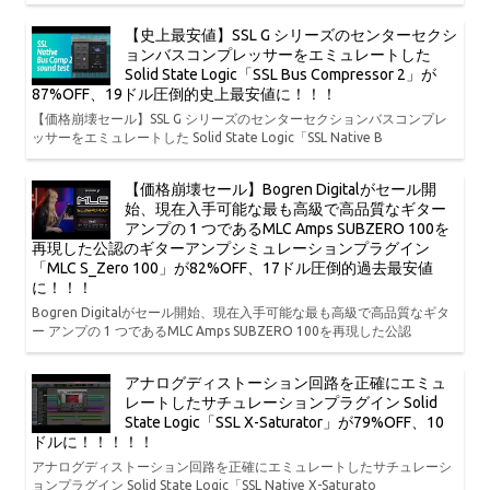
【史上最安値】SSL G シリーズのセンターセクシ
ョンバスコンプレッサーをエミュレートした
Solid State Logic「SSL Bus Compressor 2」が
87%OFF、19ドル圧倒的史上最安値に！！！
【価格崩壊セール】SSL G シリーズのセンターセクションバスコンプレ
ッサーをエミュレートした Solid State Logic「SSL Native B
【価格崩壊セール】Bogren Digitalがセール開
始、現在入手可能な最も高級で高品質なギター
アンプの 1 つであるMLC Amps SUBZERO 100を
再現した公認のギターアンプシミュレーションプラグイン
「MLC S_Zero 100」が82%OFF、17ドル圧倒的過去最安値
に！！！
Bogren Digitalがセール開始、現在入手可能な最も高級で高品質なギタ
ー アンプの 1 つであるMLC Amps SUBZERO 100を再現した公認
アナログディストーション回路を正確にエミュ
レートしたサチュレーションプラグイン Solid
State Logic「SSL X-Saturator」が79%OFF、10
ドルに！！！！！
アナログディストーション回路を正確にエミュレートしたサチュレーシ
ョンプラグイン Solid State Logic「SSL Native X-Saturato