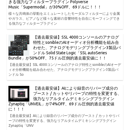
きる強力なフィルタープラグイン Polyverse
Music「Supermodal」が30%OFF、69ドルに！！！
様々な共鳴体の挙動をエミュレートしたモーダルフィルターにより金属
やガラス、ピアノなど様々な素材の音響特性を自在にモーフィングでき
る強力なフィルタープラグイン
【過去最安値】SSL 4000コンソールのアナログ
特性とsonibleのAIオーディオ分析機能を組み合
わせた、アナログモデリングプラグイン3製品バ
ンドル Solid State Logic「SSL autoSeries
Bundle」が50%OFF、75ドル圧倒的過去最安値に！！
【過去最安値】SSL 4000コンソールのアナログ特性とsonibleのAIオーデ
ィオ分析機能を組み合わせた、アナログモデリングプラグイン3製品バ
ンドル So
【過去最安値】AIにより録音のリバーブ成分の
ブースト / カットやリバーブの特性を変更する、
強力なリアルタイムデミキシングプラグイン
Zynaptiq「UNVEIL」が74%OFF、69ドル圧倒的過去最安値
に！！！
【過去最安値】AIにより録音のリバーブ成分のブースト / カットやリバ
ーブの特性を変更する、強力なリアルタイムデミキシングプラグイン
Zynaptiq「UNV