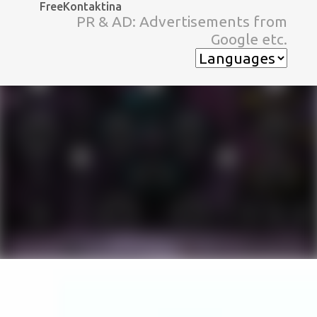
FreeKontaktina
スキップしてメイン コンテンツに移動
PR & AD: Advertisements from
Google etc.