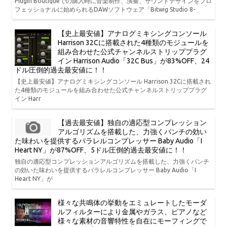
Plugin Boutiqueでの購入時に音楽制作、演奏、サウンドデザインをプロ
フェッショナルに始められるDAWソフトウェア「Bitwig Studio 8-
【史上最安値】アナログミキシングコンソール
Harrison 32Cに搭載された4種類のモジュールを
組み合わせた公式チャンネルストリッププラグ
イン Harrison Audio「32C Bus」が83%OFF、24
ドル圧倒的過去最安値に！！
【史上最安値】アナログミキシングコンソール Harrison 32Cに搭載され
た4種類のモジュールを組み合わせた公式チャンネルストリッププラグ
イン Harr
【過去最安値】独自の適応型コンプレッション
アルゴリズムを搭載した、力強くパンチの効い
た味わいを提供するパラレルコンプレッサー Baby Audio「I
Heart NY」が87%OFF、5ドル圧倒的過去最安値に！！
独自の適応型コンプレッションアルゴリズムを搭載した、力強くパンチ
の効いた味わいを提供するパラレルコンプレッサー Baby Audio「I
Heart NY」が
様々な共鳴体の挙動をエミュレートしたモーダ
ルフィルターにより金属やガラス、ピアノなど
様々な素材の音響特性を自在にモーフィングで