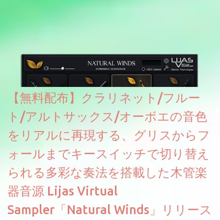
どが修正されていくのだと思われます。筆者もざっくりと確認し
たところ動作は問題なさそうです。KVR Developer Challenge
2026に出品されている製品になります。国内代理店でも取り扱い
のあるDrumNetのメーカーです。調べたところによるとオープン
ソースを元に設計・改良した製品のようです。
【無料配布】クラリネット/フルー
ト/アルトサックス/オーボエの音色
をリアルに再現する、グリスからフ
ォールまでキースイッチで切り替え
られる多彩な奏法を搭載した木管楽
器音源 Lijas Virtual
Sampler「Natural Winds」リリース