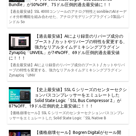
Bundle」が50%OFF、75ドル圧倒的過去最安値に！！
【過去最安値】SSL 4000コンソールのアナログ特性とsonibleのAIオーデ
ィオ分析機能を組み合わせた、アナログモデリングプラグイン3製品バ
ンドル So
【過去最安値】AIにより録音のリバーブ成分の
ブースト / カットやリバーブの特性を変更する、
強力なリアルタイムデミキシングプラグイン
Zynaptiq「UNVEIL」が74%OFF、69ドル圧倒的過去最安値
に！！！
【過去最安値】AIにより録音のリバーブ成分のブースト / カットやリバ
ーブの特性を変更する、強力なリアルタイムデミキシングプラグイン
Zynaptiq「UNV
【史上最安値】SSL G シリーズのセンターセクシ
ョンバスコンプレッサーをエミュレートした
Solid State Logic「SSL Bus Compressor 2」が
87%OFF、19ドル圧倒的史上最安値に！！！
【価格崩壊セール】SSL G シリーズのセンターセクションバスコンプレ
ッサーをエミュレートした Solid State Logic「SSL Native B
【価格崩壊セール】Bogren Digitalがセール開