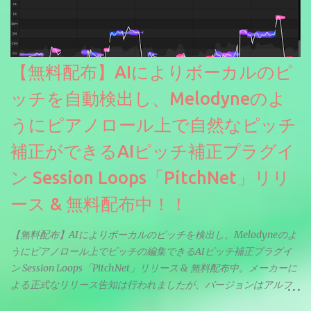
【無料配布】AIによりボーカルのピ
ッチを自動検出し、Melodyneのよ
うにピアノロール上で自然なピッチ
補正ができるAIピッチ補正プラグイ
ン Session Loops「PitchNet」リリ
ース & 無料配布中！！
【無料配布】AIによりボーカルのピッチを検出し、Melodyneのよ
うにピアノロール上でピッチの編集できるAIピッチ補正プラグイ
ン Session Loops「PitchNet」リリース & 無料配布中。メーカーに
よる正式なリリース告知は行われましたが、バージョンはアルフ
ァと記載されているようなので今後アップデートで細かいバグな