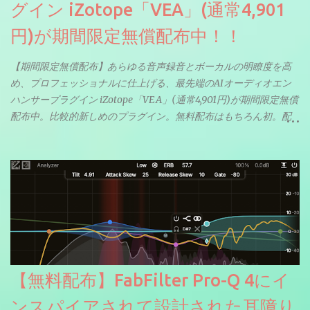
グイン iZotope「VEA」(通常4,901
円)が期間限定無償配布中！！
【期間限定無償配布】あらゆる音声録音とボーカルの明瞭度を高
め、プロフェッショナルに仕上げる、最先端のAIオーディオエン
ハンサープラグイン iZotope「VEA」(通常4,901円)が期間限定無償
配布中。比較的新しめのプラグイン。無料配布はもちろん初。配
信やナレーションにもぴったり。ボーカルミックスやVTuberさん
にも。
【無料配布】FabFilter Pro-Q 4にイ
ンスパイアされて設計された耳障り