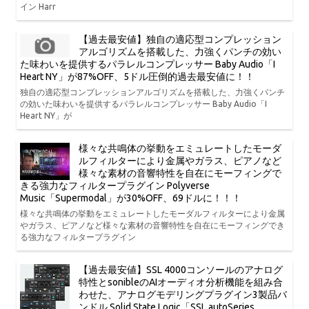
イン Harr
【過去最安値】独自の適応型コンプレッション
アルゴリズムを搭載した、力強くパンチの効い
た味わいを提供するパラレルコンプレッサー Baby Audio「I
Heart NY」が87%OFF、5ドル圧倒的過去最安値に！！
独自の適応型コンプレッションアルゴリズムを搭載した、力強くパンチ
の効いた味わいを提供するパラレルコンプレッサー Baby Audio「I
Heart NY」が
様々な共鳴体の挙動をエミュレートしたモーダ
ルフィルターにより金属やガラス、ピアノなど
様々な素材の音響特性を自在にモーフィングで
きる強力なフィルタープラグイン Polyverse
Music「Supermodal」が30%OFF、69ドルに！！！
様々な共鳴体の挙動をエミュレートしたモーダルフィルターにより金属
やガラス、ピアノなど様々な素材の音響特性を自在にモーフィングでき
る強力なフィルタープラグイン
【過去最安値】SSL 4000コンソールのアナログ
特性とsonibleのAIオーディオ分析機能を組み合
わせた、アナログモデリングプラグイン3製品バ
ンドル Solid State Logic「SSL autoSeries