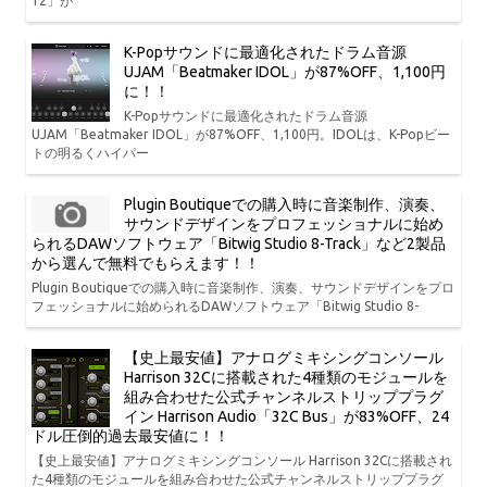
12」が
K-Popサウンドに最適化されたドラム音源
UJAM「Beatmaker IDOL」が87%OFF、1,100円
に！！
K-Popサウンドに最適化されたドラム音源
UJAM「Beatmaker IDOL」が87%OFF、1,100円。IDOLは、K-Popビー
トの明るくハイパー
Plugin Boutiqueでの購入時に音楽制作、演奏、
サウンドデザインをプロフェッショナルに始め
られるDAWソフトウェア「Bitwig Studio 8-Track」など2製品
から選んで無料でもらえます！！
Plugin Boutiqueでの購入時に音楽制作、演奏、サウンドデザインをプロ
フェッショナルに始められるDAWソフトウェア「Bitwig Studio 8-
【史上最安値】アナログミキシングコンソール
Harrison 32Cに搭載された4種類のモジュールを
組み合わせた公式チャンネルストリッププラグ
イン Harrison Audio「32C Bus」が83%OFF、24
ドル圧倒的過去最安値に！！
【史上最安値】アナログミキシングコンソール Harrison 32Cに搭載され
た4種類のモジュールを組み合わせた公式チャンネルストリッププラグ