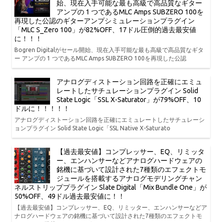
始、現在入手可能な最も高級で高品質なギター
アンプの 1 つであるMLC Amps SUBZERO 100を
再現した公認のギターアンプシミュレーションプラグイン
「MLC S_Zero 100」が82%OFF、17ドル圧倒的過去最安値
に！！！
Bogren Digitalがセール開始、現在入手可能な最も高級で高品質なギタ
ー アンプの 1 つであるMLC Amps SUBZERO 100を再現した公認
アナログディストーション回路を正確にエミュ
レートしたサチュレーションプラグイン Solid
State Logic「SSL X-Saturator」が79%OFF、10
ドルに！！！！！
アナログディストーション回路を正確にエミュレートしたサチュレーシ
ョンプラグイン Solid State Logic「SSL Native X-Saturato
【過去最安値】コンプレッサー、EQ、リミッタ
ー、エンハンサーなどアナログハードウェアの
銘機に基づいて設計された7種類のエフェクトモ
ジュールを搭載するアナログモデリングチャン
ネルストリッププラグイン Slate Digital「Mix Bundle One」が
50%OFF、49ドル過去最安値に！！
【過去最安値】コンプレッサー、EQ、リミッター、エンハンサーなどア
ナログハードウェアの銘機に基づいて設計された7種類のエフェクトモ