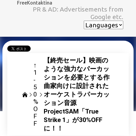
FreeKontaktina
スキップしてメイン コンテンツに移動
PR & AD: Advertisements from
Google etc.
【終売セール】映画の
↑
ような強力なパーカッ
1
ションを必要とする作
-
曲家向けに設計された
5
0
オーケストラパーカッ
%
ション音源
O
ProjectSAM「True
F
Strike 1」が30%OFF
F
に！！