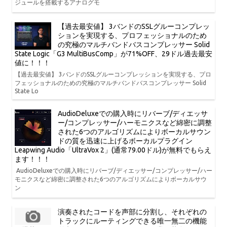
ジュールを搭載するアナログモ
【過去最安値】 3バンドのSSLグルーコンプレッ
ションを実現する、プロフェッショナルのため
の究極のマルチバンドバスコンプレッサー Solid
State Logic「G3 MultiBusComp」が71%OFF、29ドル過去最安
値に！！！
【過去最安値】 3バンドのSSLグルーコンプレッションを実現する、プロ
フェッショナルのための究極のマルチバンドバスコンプレッサー Solid
State Lo
AudioDeluxeでの購入時にリバーブ/ディエッサ
ー/コンプレッサー/ハーモニクスなど綿密に調整
された6つのアルゴリズムによりボーカルサウン
ドの質を迅速に上げるボーカルプラグイン
Leapwing Audio「UltraVox 2」(通常79.00ドル)が無料でもらえ
ます！！！
AudioDeluxeでの購入時にリバーブ/ディエッサー/コンプレッサー/ハー
モニクスなど綿密に調整された6つのアルゴリズムによりボーカルサウ
ン
演奏されたコードを声部に分割し、それぞれの
トラックにルーティングできる唯一無二の機能