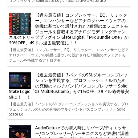
ョンプラグイン Solid State Logic「SSL Native X-Saturato
【過去最安値】コンプレッサー、EQ、リミッタ
ー、エンハンサーなどアナログハードウェアの
銘機に基づいて設計された7種類のエフェクトモ
ジュールを搭載するアナログモデリングチャン
ネルストリッププラグイン Slate Digital「Mix Bundle One」が
50%OFF、49ドル過去最安値に！！
【過去最安値】コンプレッサー、EQ、リミッター、エンハンサーなどア
ナログハードウェアの銘機に基づいて設計された7種類のエフェクトモ
ジュールを搭載するアナログモ
【過去最安値】 3バンドのSSLグルーコンプレッ
ションを実現する、プロフェッショナルのため
の究極のマルチバンドバスコンプレッサー Solid
State Logic「G3 MultiBusComp」が71%OFF、29ドル過去最安
値に！！！
【過去最安値】 3バンドのSSLグルーコンプレッションを実現する、プロ
フェッショナルのための究極のマルチバンドバスコンプレッサー Solid
State Lo
AudioDeluxeでの購入時にリバーブ/ディエッサ
ー/コンプレッサー/ハーモニクスなど綿密に調整