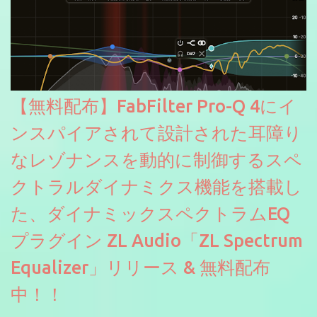
【無料配布】FabFilter Pro-Q 4にイ
ンスパイアされて設計された耳障り
なレゾナンスを動的に制御するスペ
クトラルダイナミクス機能を搭載し
た、ダイナミックスペクトラムEQ
プラグイン ZL Audio「ZL Spectrum
Equalizer」リリース & 無料配布
中！！