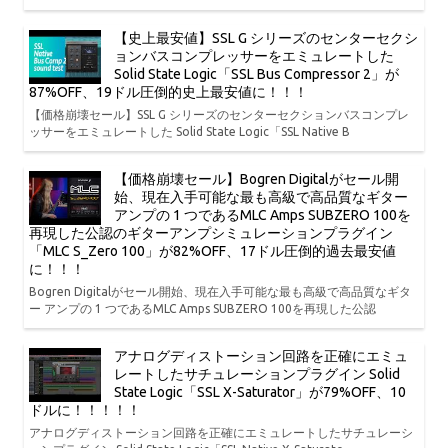
【史上最安値】SSL G シリーズのセンターセクシ
ョンバスコンプレッサーをエミュレートした
Solid State Logic「SSL Bus Compressor 2」が
87%OFF、19ドル圧倒的史上最安値に！！！
【価格崩壊セール】SSL G シリーズのセンターセクションバスコンプレ
ッサーをエミュレートした Solid State Logic「SSL Native B
【価格崩壊セール】Bogren Digitalがセール開
始、現在入手可能な最も高級で高品質なギター
アンプの 1 つであるMLC Amps SUBZERO 100を
再現した公認のギターアンプシミュレーションプラグイン
「MLC S_Zero 100」が82%OFF、17ドル圧倒的過去最安値
に！！！
Bogren Digitalがセール開始、現在入手可能な最も高級で高品質なギタ
ー アンプの 1 つであるMLC Amps SUBZERO 100を再現した公認
アナログディストーション回路を正確にエミュ
レートしたサチュレーションプラグイン Solid
State Logic「SSL X-Saturator」が79%OFF、10
ドルに！！！！！
アナログディストーション回路を正確にエミュレートしたサチュレーシ