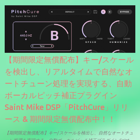
【期間限定無償配布】キー/スケール
を検出し、リアルタイムで自然なオ
ートチューン処理を実現する、自動
ボーカルピッチ補正プラグイン
Saint Mike DSP「PitchCure」リリ
ース & 期間限定無償配布中！！
【期間限定無償配布】キー/スケールを検出し、自然なオートチュ