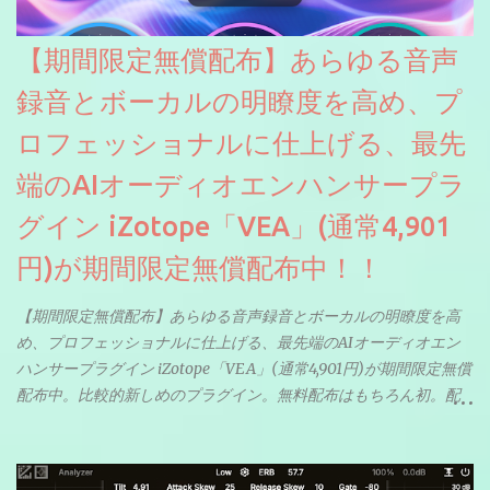
【期間限定無償配布】あらゆる音声
録音とボーカルの明瞭度を高め、プ
ロフェッショナルに仕上げる、最先
端のAIオーディオエンハンサープラ
グイン iZotope「VEA」(通常4,901
円)が期間限定無償配布中！！
【期間限定無償配布】あらゆる音声録音とボーカルの明瞭度を高
め、プロフェッショナルに仕上げる、最先端のAIオーディオエン
ハンサープラグイン iZotope「VEA」(通常4,901円)が期間限定無償
配布中。比較的新しめのプラグイン。無料配布はもちろん初。配
信やナレーションにもぴったり。ボーカルミックスやVTuberさん
にも。