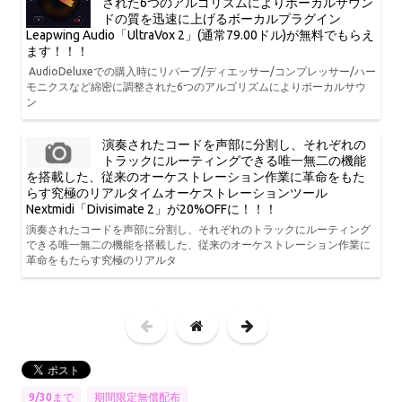
された6つのアルゴリズムによりボーカルサウン
ドの質を迅速に上げるボーカルプラグイン
Leapwing Audio「UltraVox 2」(通常79.00ドル)が無料でもらえ
ます！！！
AudioDeluxeでの購入時にリバーブ/ディエッサー/コンプレッサー/ハー
モニクスなど綿密に調整された6つのアルゴリズムによりボーカルサウ
ン
演奏されたコードを声部に分割し、それぞれの
トラックにルーティングできる唯一無二の機能
を搭載した、従来のオーケストレーション作業に革命をもた
らす究極のリアルタイムオーケストレーションツール
Nextmidi「Divisimate 2」が20%OFFに！！！
演奏されたコードを声部に分割し、それぞれのトラックにルーティング
できる唯一無二の機能を搭載した、従来のオーケストレーション作業に
革命をもたらす究極のリアルタ
9/30まで
期間限定無償配布