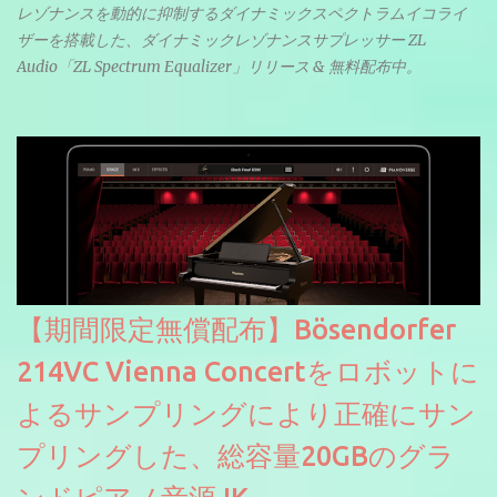
レゾナンスを動的に抑制するダイナミックスペクトラムイコライ
ザーを搭載した、ダイナミックレゾナンスサプレッサー ZL
Audio「ZL Spectrum Equalizer」リリース & 無料配布中。
【期間限定無償配布】Bösendorfer
214VC Vienna Concertをロボットに
よるサンプリングにより正確にサン
プリングした、総容量20GBのグラ