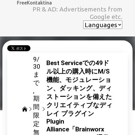
FreeKontaktina
スキップしてメイン コンテンツに移動
PR & AD: Advertisements from
Google etc.
9/
Best Serviceでの49ド
30
ル以上の購入時にM/S
ま
機能、モジュレーショ
で
ン、ダッキング、ディ
ストーションを備えた
期
クリエイティブなディ
間
レイ プラグイン
限
Plugin
定
Alliance「Brainworx
無