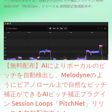
ーン処理を実現する、自動ボーカルピッチ補正プラグイン Saint
Mike DSP「PitchCure」リリース & 期間限定無償配布中。
【無料配布】AIによりボーカルのピ
ッチを自動検出し、Melodyneのよ
うにピアノロール上で自然なピッチ
補正ができるAIピッチ補正プラグイ
ン Session Loops「PitchNet」リリ