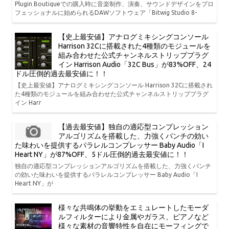
Plugin Boutiqueでの購入時に音楽制作、演奏、サウンドデザインをプロ
フェッショナルに始められるDAWソフトウェア「Bitwig Studio 8-
【史上最安値】アナログミキシングコンソール
Harrison 32Cに搭載された4種類のモジュールを
組み合わせた公式チャンネルストリッププラグ
イン Harrison Audio「32C Bus」が83%OFF、24
ドル圧倒的過去最安値に！！
【史上最安値】アナログミキシングコンソール Harrison 32Cに搭載され
た4種類のモジュールを組み合わせた公式チャンネルストリッププラグ
イン Harr
【過去最安値】独自の適応型コンプレッション
アルゴリズムを搭載した、力強くパンチの効い
た味わいを提供するパラレルコンプレッサー Baby Audio「I
Heart NY」が87%OFF、5ドル圧倒的過去最安値に！！
独自の適応型コンプレッションアルゴリズムを搭載した、力強くパンチ
の効いた味わいを提供するパラレルコンプレッサー Baby Audio「I
Heart NY」が
様々な共鳴体の挙動をエミュレートしたモーダ
ルフィルターにより金属やガラス、ピアノなど
様々な素材の音響特性を自在にモーフィングで