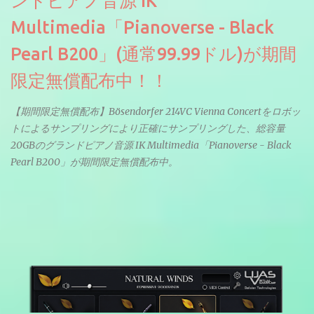
ンドピアノ音源 IK
Multimedia「Pianoverse - Black
Pearl B200」(通常99.99ドル)が期間
限定無償配布中！！
【期間限定無償配布】Bösendorfer 214VC Vienna Concertをロボッ
トによるサンプリングにより正確にサンプリングした、総容量
20GBのグランドピアノ音源 IK Multimedia「Pianoverse - Black
Pearl B200」が期間限定無償配布中。