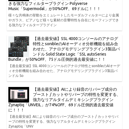
きる強力なフィルタープラグイン Polyverse
Music「Supermodal」が30%OFF、69ドルに！！！
様々な共鳴体の挙動をエミュレートしたモーダルフィルターにより金属
やガラス、ピアノなど様々な素材の音響特性を自在にモーフィングでき
る強力なフィルタープラグイン
【過去最安値】SSL 4000コンソールのアナログ
特性とsonibleのAIオーディオ分析機能を組み合
わせた、アナログモデリングプラグイン3製品バ
ンドル Solid State Logic「SSL autoSeries
Bundle」が50%OFF、75ドル圧倒的過去最安値に！！
【過去最安値】SSL 4000コンソールのアナログ特性とsonibleのAIオーデ
ィオ分析機能を組み合わせた、アナログモデリングプラグイン3製品バ
ンドル So
【過去最安値】AIにより録音のリバーブ成分の
ブースト / カットやリバーブの特性を変更する、
強力なリアルタイムデミキシングプラグイン
Zynaptiq「UNVEIL」が74%OFF、69ドル圧倒的過去最安値
に！！！
【過去最安値】AIにより録音のリバーブ成分のブースト / カットやリバ
ーブの特性を変更する、強力なリアルタイムデミキシングプラグイン
Zynaptiq「UNV