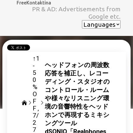
FreeKontaktina
スキップしてメイン コンテンツに移動
PR & AD: Advertisements from
Google etc.
↑1
ヘッドフォンの周波数
-
5
応答を補正し、レコー
0
ディング・スタジオの
%
コントロール・ルーム
O
や様々なリスニング環
F
境の音響特性をヘッド
F
ホンで再現するミキシ
7/
2
ングツール
7
dSONIQ「Realphones