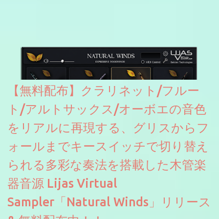
たところ動作は問題なさそうです。KVR Developer Challenge
2026に出品されている製品になります。国内代理店でも取り扱い
のあるDrumNetのメーカーです。調べたところによるとオープン
ソースを元に設計・改良した製品のようです。
【無料配布】クラリネット/フルー
ト/アルトサックス/オーボエの音色
をリアルに再現する、グリスからフ
ォールまでキースイッチで切り替え
られる多彩な奏法を搭載した木管楽
器音源 Lijas Virtual
Sampler「Natural Winds」リリース