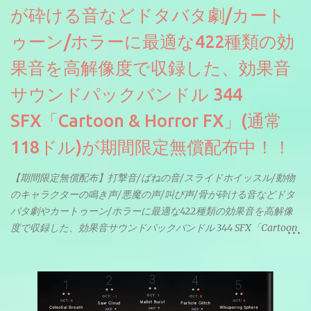
が砕ける音などドタバタ劇/カート
ゥーン/ホラーに最適な422種類の効
果音を高解像度で収録した、効果音
サウンドパックバンドル 344
SFX「Cartoon & Horror FX」(通常
118ドル)が期間限定無償配布中！！
【期間限定無償配布】打撃音/ばねの音/スライドホイッスル/動物
のキャラクターの鳴き声/悪魔の声/叫び声/骨が砕ける音などドタ
バタ劇やカートゥーン/ホラーに最適な422種類の効果音を高解像
度で収録した、効果音サウンドパックバンドル 344 SFX「Cartoon
& Horror FX」(通常118ドル)が期間限定無償配布中。サンプリン
グレート等もしっかりと業界水準を満たしております。