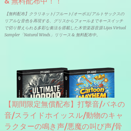
& 無料配布中！！
【無料配布】クラリネット/フルート/オーボエ/アルトサックスの
リアルな音色を再現する、グリスからフォールまでキースイッチ
で切り替えられる多彩な奏法を搭載した木管楽器音源 Lijas Virtual
Sampler「Natural Winds」リリース & 無料配布中。
【期間限定無償配布】打撃音/バネの
音/スライドホイッスル/動物のキャ
ラクターの鳴き声/悪魔の叫び声/骨