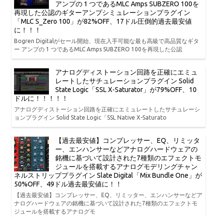
アンプの 1 つであるMLC Amps SUBZERO 100を
再現した公認のギターアンプシミュレーションプラグイン
「MLC S_Zero 100」が82%OFF、17ドル圧倒的過去最安値
に！！！
Bogren Digitalがセール開始、現在入手可能な最も高級で高品質なギタ
ー アンプの 1 つであるMLC Amps SUBZERO 100を再現した公認
アナログディストーション回路を正確にエミュ
レートしたサチュレーションプラグイン Solid
State Logic「SSL X-Saturator」が79%OFF、10
ドルに！！！！！
アナログディストーション回路を正確にエミュレートしたサチュレーシ
ョンプラグイン Solid State Logic「SSL Native X-Saturato
【過去最安値】コンプレッサー、EQ、リミッタ
ー、エンハンサーなどアナログハードウェアの
銘機に基づいて設計された7種類のエフェクトモ
ジュールを搭載するアナログモデリングチャン
ネルストリッププラグイン Slate Digital「Mix Bundle One」が
50%OFF、49ドル過去最安値に！！
【過去最安値】コンプレッサー、EQ、リミッター、エンハンサーなどア
ナログハードウェアの銘機に基づいて設計された7種類のエフェクトモ
ジュールを搭載するアナログモ