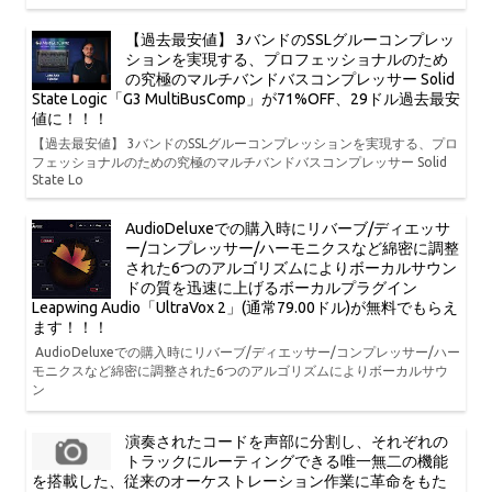
【過去最安値】 3バンドのSSLグルーコンプレッ
ションを実現する、プロフェッショナルのため
の究極のマルチバンドバスコンプレッサー Solid
State Logic「G3 MultiBusComp」が71%OFF、29ドル過去最安
値に！！！
【過去最安値】 3バンドのSSLグルーコンプレッションを実現する、プロ
フェッショナルのための究極のマルチバンドバスコンプレッサー Solid
State Lo
AudioDeluxeでの購入時にリバーブ/ディエッサ
ー/コンプレッサー/ハーモニクスなど綿密に調整
された6つのアルゴリズムによりボーカルサウン
ドの質を迅速に上げるボーカルプラグイン
Leapwing Audio「UltraVox 2」(通常79.00ドル)が無料でもらえ
ます！！！
AudioDeluxeでの購入時にリバーブ/ディエッサー/コンプレッサー/ハー
モニクスなど綿密に調整された6つのアルゴリズムによりボーカルサウ
ン
演奏されたコードを声部に分割し、それぞれの
トラックにルーティングできる唯一無二の機能
を搭載した、従来のオーケストレーション作業に革命をもた