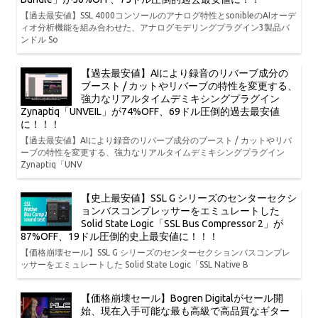
【過去最安値】SSL 4000コンソールのアナログ特性とsonibleのAIオーデ
ィオ分析機能を組み合わせた、アナログモデリングプラグイン3製品バ
ンドル So
【過去最安値】AIにより録音のリバーブ成分の
ブースト / カットやリバーブの特性を変更する、
強力なリアルタイムデミキシングプラグイン
Zynaptiq「UNVEIL」が74%OFF、69ドル圧倒的過去最安値
に！！！
【過去最安値】AIにより録音のリバーブ成分のブースト / カットやリバ
ーブの特性を変更する、強力なリアルタイムデミキシングプラグイン
Zynaptiq「UNV
【史上最安値】SSL G シリーズのセンターセクシ
ョンバスコンプレッサーをエミュレートした
Solid State Logic「SSL Bus Compressor 2」が
87%OFF、19ドル圧倒的史上最安値に！！！
【価格崩壊セール】SSL G シリーズのセンターセクションバスコンプレ
ッサーをエミュレートした Solid State Logic「SSL Native B
【価格崩壊セール】Bogren Digitalがセール開
始、現在入手可能な最も高級で高品質なギター