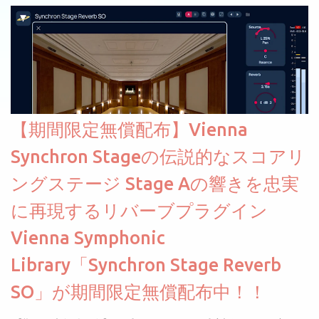
【期間限定無償配布】Vienna
Synchron Stageの伝説的なスコアリ
ングステージ Stage Aの響きを忠実
に再現するリバーブプラグイン
Vienna Symphonic
Library「Synchron Stage Reverb
SO」が期間限定無償配布中！！