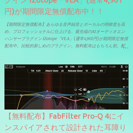
円)が期間限定無償配布中！！
【期間限定無償配布】あらゆる音声録音とボーカルの明瞭度を高
め、プロフェッショナルに仕上げる、最先端のAIオーディオエン
ハンサープラグイン iZotope「VEA」(通常4,901円)が期間限定無償
配布中。比較的新しめのプラグイン。無料配布はもちろん初。配
信やナレーションにもぴったり。ボーカルミックスやVTuberさん
にも。
【無料配布】FabFilter Pro-Q 4にイ
ンスパイアされて設計された耳障り