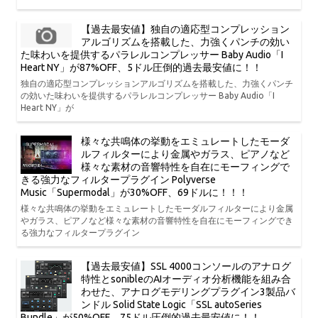
【過去最安値】独自の適応型コンプレッション
アルゴリズムを搭載した、力強くパンチの効い
た味わいを提供するパラレルコンプレッサー Baby Audio「I
Heart NY」が87%OFF、5ドル圧倒的過去最安値に！！
独自の適応型コンプレッションアルゴリズムを搭載した、力強くパンチ
の効いた味わいを提供するパラレルコンプレッサー Baby Audio「I
Heart NY」が
様々な共鳴体の挙動をエミュレートしたモーダ
ルフィルターにより金属やガラス、ピアノなど
様々な素材の音響特性を自在にモーフィングで
きる強力なフィルタープラグイン Polyverse
Music「Supermodal」が30%OFF、69ドルに！！！
様々な共鳴体の挙動をエミュレートしたモーダルフィルターにより金属
やガラス、ピアノなど様々な素材の音響特性を自在にモーフィングでき
る強力なフィルタープラグイン
【過去最安値】SSL 4000コンソールのアナログ
特性とsonibleのAIオーディオ分析機能を組み合
わせた、アナログモデリングプラグイン3製品バ
ンドル Solid State Logic「SSL autoSeries
Bundle」が50%OFF、75ドル圧倒的過去最安値に！！