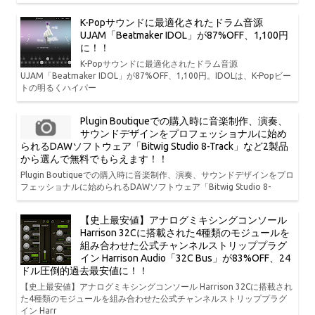
K-Popサウンドに最適化されたドラム音源
UJAM「Beatmaker IDOL」が87%OFF、1,100円
に！！
K-Popサウンドに最適化されたドラム音源
UJAM「Beatmaker IDOL」が87%OFF、1,100円。IDOLは、K-Popビー
トの明るくハイパー
Plugin Boutiqueでの購入時に音楽制作、演奏、
サウンドデザインをプロフェッショナルに始め
られるDAWソフトウェア「Bitwig Studio 8-Track」など2製品
から選んで無料でもらえます！！
Plugin Boutiqueでの購入時に音楽制作、演奏、サウンドデザインをプロ
フェッショナルに始められるDAWソフトウェア「Bitwig Studio 8-
【史上最安値】アナログミキシングコンソール
Harrison 32Cに搭載された4種類のモジュールを
組み合わせた公式チャンネルストリッププラグ
イン Harrison Audio「32C Bus」が83%OFF、24
ドル圧倒的過去最安値に！！
【史上最安値】アナログミキシングコンソール Harrison 32Cに搭載され
た4種類のモジュールを組み合わせた公式チャンネルストリッププラグ
イン Harr