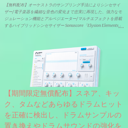
【無料配布】オーケストラのサンプリング手法によりシンセサイ
ザー/電子楽器を繊細な音色の変化まで忠実に再現した、強力なモ
ジュレーション機能とアルペジエーター/マルチエフェクトを搭載
するハイブリッドシンセサイザー Sonuscore「Elysion Elements」
リリース & 無料配布中。Elysion 2からライブラリを抜粋した製品
です。パフォーマンス機能とエディット機能以外全ての機能が使
えるようになっています。総容量も7GBを超えます。複数の設定に
より音色が作りこまれているため、あらかじめアルペジオがプロ
グラムされているプリセットも多いですが、アルペジオを切るこ
とももちろんできます。 ほとんどのシンセライブラリは、音を一
度サンプリングしてベロシティで音量を調整します。 しかし、
ELYSIONは違います。ビンテージシンセを含む様々な音源から、
複数のベロシティレイヤーにわたって録音し、各レイヤーを整形
【期間限定無償配布】スネア、キッ
することで、弱く演奏した場合と強く演奏した場合で、全く異な
る音色が得られます。単に音量を変えただけの同じ音ではありま
ク、タムなどあらゆるドラムヒット
せん。
を正確に検出し、ドラムサンプルの
置き換えやドラムサウンドの強化を