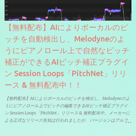
【無料配布】AIによりボーカルのピ
ッチを自動検出し、Melodyneのよ
うにピアノロール上で自然なピッチ
補正ができるAIピッチ補正プラグイ
ン Session Loops「PitchNet」リリ
ース & 無料配布中！！
【無料配布】AIによりボーカルのピッチを検出し、Melodyneのよ
うにピアノロール上でピッチの編集できるAIピッチ補正プラグイ
ン Session Loops「PitchNet」リリース & 無料配布中。メーカーに
よる正式なリリース告知は行われましたが、バージョンはアルフ
ァと記載されているようなので今後アップデートで細かいバグな
どが修正されていくのだと思われます。筆者もざっくりと確認し