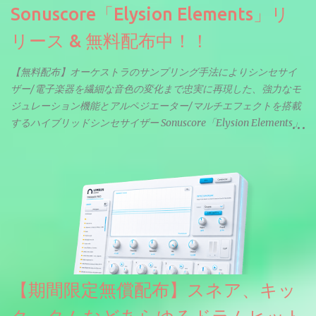
Sonuscore「Elysion Elements」リ
リース & 無料配布中！！
【無料配布】オーケストラのサンプリング手法によりシンセサイ
ザー/電子楽器を繊細な音色の変化まで忠実に再現した、強力なモ
ジュレーション機能とアルペジエーター/マルチエフェクトを搭載
するハイブリッドシンセサイザー Sonuscore「Elysion Elements」
リリース & 無料配布中。Elysion 2からライブラリを抜粋した製品
です。パフォーマンス機能とエディット機能以外全ての機能が使
えるようになっています。総容量も7GBを超えます。複数の設定に
より音色が作りこまれているため、あらかじめアルペジオがプロ
グラムされているプリセットも多いですが、アルペジオを切るこ
とももちろんできます。 ほとんどのシンセライブラリは、音を一
度サンプリングしてベロシティで音量を調整します。 しかし、
ELYSIONは違います。ビンテージシンセを含む様々な音源から、
複数のベロシティレイヤーにわたって録音し、各レイヤーを整形
【期間限定無償配布】スネア、キッ
することで、弱く演奏した場合と強く演奏した場合で、全く異な
る音色が得られます。単に音量を変えただけの同じ音ではありま