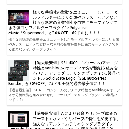
様々な共鳴体の挙動をエミュレートしたモーダ
ルフィルターにより金属やガラス、ピアノなど
様々な素材の音響特性を自在にモーフィングで
きる強力なフィルタープラグイン Polyverse
Music「Supermodal」が30%OFF、69ドルに！！！
様々な共鳴体の挙動をエミュレートしたモーダルフィルターにより金属
やガラス、ピアノなど様々な素材の音響特性を自在にモーフィングでき
る強力なフィルタープラグイン
【過去最安値】SSL 4000コンソールのアナログ
特性とsonibleのAIオーディオ分析機能を組み合
わせた、アナログモデリングプラグイン3製品バ
ンドル Solid State Logic「SSL autoSeries
Bundle」が50%OFF、75ドル圧倒的過去最安値に！！
【過去最安値】SSL 4000コンソールのアナログ特性とsonibleのAIオーデ
ィオ分析機能を組み合わせた、アナログモデリングプラグイン3製品バ
ンドル So
【過去最安値】AIにより録音のリバーブ成分の
ブースト / カットやリバーブの特性を変更する、
強力なリアルタイムデミキシングプラグイン