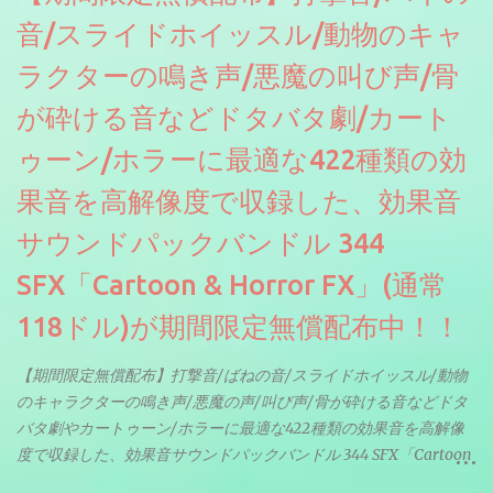
音/スライドホイッスル/動物のキャ
ラクターの鳴き声/悪魔の叫び声/骨
が砕ける音などドタバタ劇/カート
ゥーン/ホラーに最適な422種類の効
果音を高解像度で収録した、効果音
サウンドパックバンドル 344
SFX「Cartoon & Horror FX」(通常
118ドル)が期間限定無償配布中！！
【期間限定無償配布】打撃音/ばねの音/スライドホイッスル/動物
のキャラクターの鳴き声/悪魔の声/叫び声/骨が砕ける音などドタ
バタ劇やカートゥーン/ホラーに最適な422種類の効果音を高解像
度で収録した、効果音サウンドパックバンドル 344 SFX「Cartoon
& Horror FX」(通常118ドル)が期間限定無償配布中。サンプリン