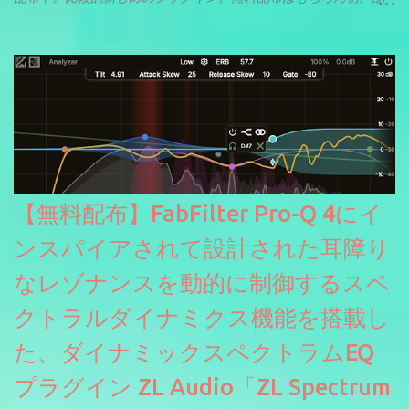
信やナレーションにもぴったり。ボーカルミックスやVTuberさん
にも。
【無料配布】FabFilter Pro-Q 4にイ
ンスパイアされて設計された耳障り
なレゾナンスを動的に制御するスペ
クトラルダイナミクス機能を搭載し
た、ダイナミックスペクトラムEQ
プラグイン ZL Audio「ZL Spectrum