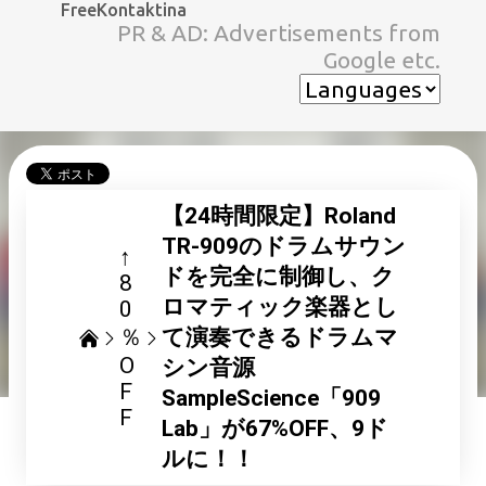
FreeKontaktina
スキップしてメイン コンテンツに移動
PR & AD: Advertisements from
Google etc.
【24時間限定】Roland
TR-909のドラムサウン
↑
ドを完全に制御し、ク
8
ロマティック楽器とし
0
％
て演奏できるドラムマ
O
シン音源
F
SampleScience「909
F
Lab」が67%OFF、9ド
ルに！！