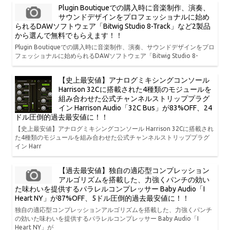
Plugin Boutiqueでの購入時に音楽制作、演奏、
サウンドデザインをプロフェッショナルに始め
られるDAWソフトウェア「Bitwig Studio 8-Track」など2製品
から選んで無料でもらえます！！
Plugin Boutiqueでの購入時に音楽制作、演奏、サウンドデザインをプロ
フェッショナルに始められるDAWソフトウェア「Bitwig Studio 8-
【史上最安値】アナログミキシングコンソール
Harrison 32Cに搭載された4種類のモジュールを
組み合わせた公式チャンネルストリッププラグ
イン Harrison Audio「32C Bus」が83%OFF、24
ドル圧倒的過去最安値に！！
【史上最安値】アナログミキシングコンソール Harrison 32Cに搭載され
た4種類のモジュールを組み合わせた公式チャンネルストリッププラグ
イン Harr
【過去最安値】独自の適応型コンプレッション
アルゴリズムを搭載した、力強くパンチの効い
た味わいを提供するパラレルコンプレッサー Baby Audio「I
Heart NY」が87%OFF、5ドル圧倒的過去最安値に！！
独自の適応型コンプレッションアルゴリズムを搭載した、力強くパンチ
の効いた味わいを提供するパラレルコンプレッサー Baby Audio「I
Heart NY」が