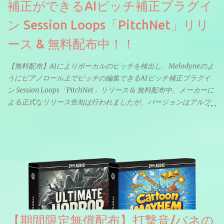
補正ができるAIピッチ補正プラグイ
ン Session Loops「PitchNet」リリ
ース & 無料配布中！！
【無料配布】AIによりボーカルのピッチを検出し、Melodyneのよ
うにピアノロール上でピッチの編集できるAIピッチ補正プラグイ
ン Session Loops「PitchNet」リリース & 無料配布中。メーカーに
よる正式なリリース告知は行われましたが、バージョンはアルフ
ァと記載されているようなので今後アップデートで細かいバグな
どが修正されていくのだと思われます。筆者もざっくりと確認し
たところ動作は問題なさそうです。KVR Developer Challenge
2026に出品されている製品になります。国内代理店でも取り扱い
のあるDrumNetのメーカーです。調べたところによるとオープン
ソースを元に設計・改良した製品のようです。
【期間限定無償配布】打撃音/バネの