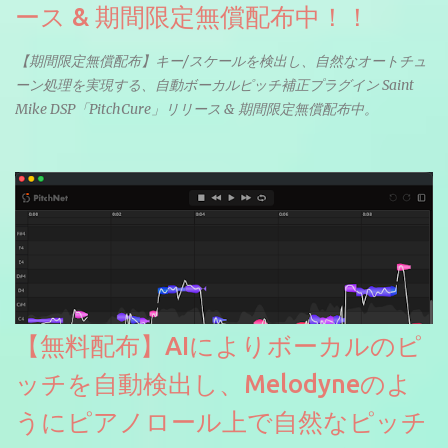
ース & 期間限定無償配布中！！
【期間限定無償配布】キー/スケールを検出し、自然なオートチュ
ーン処理を実現する、自動ボーカルピッチ補正プラグイン Saint
Mike DSP「PitchCure」リリース & 期間限定無償配布中。
【無料配布】AIによりボーカルのピ
ッチを自動検出し、Melodyneのよ
うにピアノロール上で自然なピッチ