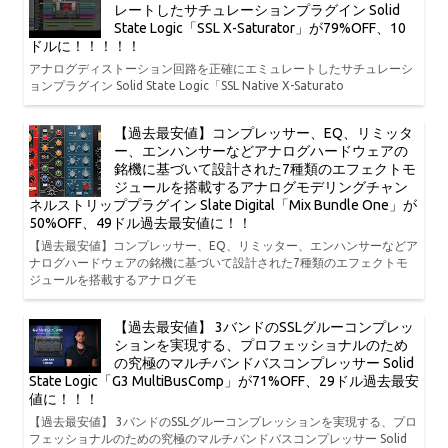
レートしたサチュレーションプラグイン Solid
State Logic「SSL X-Saturator」が79%OFF、10
ドルに！！！！！
アナログディストーション回路を正確にエミュレートしたサチュレーシ
ョンプラグイン Solid State Logic「SSL Native X-Saturato
【過去最安値】コンプレッサー、EQ、リミッタ
ー、エンハンサーなどアナログハードウェアの
銘機に基づいて設計された7種類のエフェクトモ
ジュールを搭載するアナログモデリングチャン
ネルストリッププラグイン Slate Digital「Mix Bundle One」が
50%OFF、49ドル過去最安値に！！
【過去最安値】コンプレッサー、EQ、リミッター、エンハンサーなどア
ナログハードウェアの銘機に基づいて設計された7種類のエフェクトモ
ジュールを搭載するアナログモ
【過去最安値】 3バンドのSSLグルーコンプレッ
ションを実現する、プロフェッショナルのため
の究極のマルチバンドバスコンプレッサー Solid
State Logic「G3 MultiBusComp」が71%OFF、29ドル過去最安
値に！！！
【過去最安値】 3バンドのSSLグルーコンプレッションを実現する、プロ
フェッショナルのための究極のマルチバンドバスコンプレッサー Solid