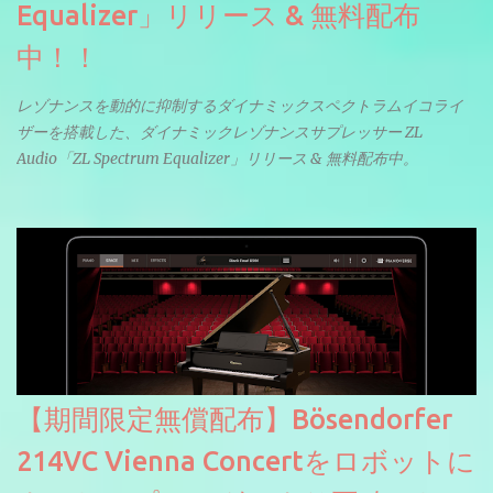
Equalizer」リリース & 無料配布
中！！
レゾナンスを動的に抑制するダイナミックスペクトラムイコライ
ザーを搭載した、ダイナミックレゾナンスサプレッサー ZL
Audio「ZL Spectrum Equalizer」リリース & 無料配布中。
【期間限定無償配布】Bösendorfer
214VC Vienna Concertをロボットに