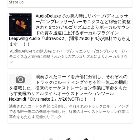
State Lo
AudioDeluxeでの購入時にリバーブ/ディエッサ
ー/コンプレッサー/ハーモニクスなど綿密に調整
された6つのアルゴリズムによりボーカルサウン
ドの質を迅速に上げるボーカルプラグイン
Leapwing Audio「UltraVox 2」(通常79.00ドル)が無料でもらえ
ます！！！
AudioDeluxeでの購入時にリバーブ/ディエッサー/コンプレッサー/ハー
モニクスなど綿密に調整された6つのアルゴリズムによりボーカルサウ
ン
演奏されたコードを声部に分割し、それぞれの
トラックにルーティングできる唯一無二の機能
を搭載した、従来のオーケストレーション作業に革命をもた
らす究極のリアルタイムオーケストレーションツール
Nextmidi「Divisimate 2」が20%OFFに！！！
演奏されたコードを声部に分割し、それぞれのトラックにルーティング
できる唯一無二の機能を搭載した、従来のオーケストレーション作業に
革命をもたらす究極のリアルタ