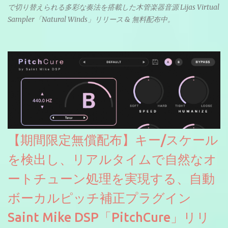
で切り替えられる多彩な奏法を搭載した木管楽器音源 Lijas Virtual
Sampler「Natural Winds」リリース & 無料配布中。
【期間限定無償配布】キー/スケール
を検出し、リアルタイムで自然なオ
ートチューン処理を実現する、自動
ボーカルピッチ補正プラグイン
Saint Mike DSP「PitchCure」リリ