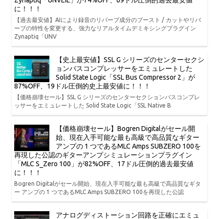
Zynaptiq「UNVEIL」が74%OFF、69ドル圧倒的過去最安値
に！！！
【過去最安値】AIにより録音のリバーブ成分のブースト / カットやリバ
ーブの特性を変更する、強力なリアルタイムデミキシングプラグイン
Zynaptiq「UNV
【史上最安値】SSL G シリーズのセンターセクシ
ョンバスコンプレッサーをエミュレートした
Solid State Logic「SSL Bus Compressor 2」が
87%OFF、19ドル圧倒的史上最安値に！！！
【価格崩壊セール】SSL G シリーズのセンターセクションバスコンプレ
ッサーをエミュレートした Solid State Logic「SSL Native B
【価格崩壊セール】Bogren Digitalがセール開
始、現在入手可能な最も高級で高品質なギター
アンプの 1 つであるMLC Amps SUBZERO 100を
再現した公認のギターアンプシミュレーションプラグイン
「MLC S_Zero 100」が82%OFF、17ドル圧倒的過去最安値
に！！！
Bogren Digitalがセール開始、現在入手可能な最も高級で高品質なギタ
ー アンプの 1 つであるMLC Amps SUBZERO 100を再現した公認
アナログディストーション回路を正確にエミュ