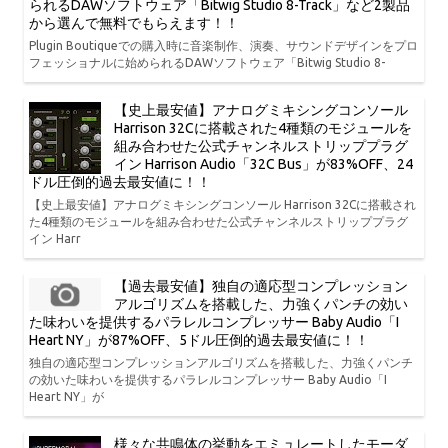
られるDAWソフトウェア「Bitwig Studio 8-Track」など2製品
から選んで無料でもらえます！！
Plugin Boutiqueでの購入時に音楽制作、演奏、サウンドデザインをプロ
フェッショナルに始められるDAWソフトウェア「Bitwig Studio 8-
【史上最安値】アナログミキシングコンソール
Harrison 32Cに搭載された4種類のモジュールを
組み合わせた公式チャンネルストリッププラグ
イン Harrison Audio「32C Bus」が83%OFF、24
ドル圧倒的過去最安値に！！
【史上最安値】アナログミキシングコンソール Harrison 32Cに搭載され
た4種類のモジュールを組み合わせた公式チャンネルストリッププラグ
イン Harr
【過去最安値】独自の適応型コンプレッション
アルゴリズムを搭載した、力強くパンチの効い
た味わいを提供するパラレルコンプレッサー Baby Audio「I
Heart NY」が87%OFF、5ドル圧倒的過去最安値に！！
独自の適応型コンプレッションアルゴリズムを搭載した、力強くパンチ
の効いた味わいを提供するパラレルコンプレッサー Baby Audio「I
Heart NY」が
様々な共鳴体の挙動をエミュレートしたモーダ