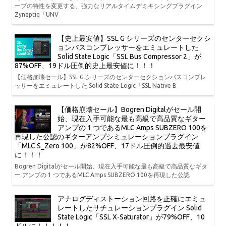
ーブの特性を変更する、強力なリアルタイムデミキシングプラグイン
Zynaptiq「UNV
【史上最安値】SSL G シリーズのセンターセクシ
ョンバスコンプレッサーをエミュレートした
Solid State Logic「SSL Bus Compressor 2」が
87%OFF、19ドル圧倒的史上最安値に！！！
【価格崩壊セール】SSL G シリーズのセンターセクションバスコンプレ
ッサーをエミュレートした Solid State Logic「SSL Native B
【価格崩壊セール】Bogren Digitalがセール開
始、現在入手可能な最も高級で高品質なギター
アンプの 1 つであるMLC Amps SUBZERO 100を
再現した公認のギターアンプシミュレーションプラグイン
「MLC S_Zero 100」が82%OFF、17ドル圧倒的過去最安値
に！！！
Bogren Digitalがセール開始、現在入手可能な最も高級で高品質なギタ
ー アンプの 1 つであるMLC Amps SUBZERO 100を再現した公認
アナログディストーション回路を正確にエミュ
レートしたサチュレーションプラグイン Solid
State Logic「SSL X-Saturator」が79%OFF、10
ドルに！！！！！