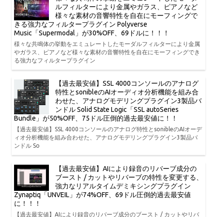
ルフィルターにより金属やガラス、ピアノなど
様々な素材の音響特性を自在にモーフィングで
きる強力なフィルタープラグイン Polyverse
Music「Supermodal」が30%OFF、69ドルに！！！
様々な共鳴体の挙動をエミュレートしたモーダルフィルターにより金属
やガラス、ピアノなど様々な素材の音響特性を自在にモーフィングでき
る強力なフィルタープラグイン
【過去最安値】SSL 4000コンソールのアナログ
特性とsonibleのAIオーディオ分析機能を組み合
わせた、アナログモデリングプラグイン3製品バ
ンドル Solid State Logic「SSL autoSeries
Bundle」が50%OFF、75ドル圧倒的過去最安値に！！
【過去最安値】SSL 4000コンソールのアナログ特性とsonibleのAIオーデ
ィオ分析機能を組み合わせた、アナログモデリングプラグイン3製品バ
ンドル So
【過去最安値】AIにより録音のリバーブ成分の
ブースト / カットやリバーブの特性を変更する、
強力なリアルタイムデミキシングプラグイン
Zynaptiq「UNVEIL」が74%OFF、69ドル圧倒的過去最安値
に！！！
【過去最安値】AIにより録音のリバーブ成分のブースト / カットやリバ