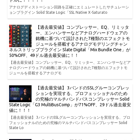
アナログディストーション回路を正確にエミュレートしたサチュレーシ
ョンプラグイン Solid State Logic「SSL Native X-Saturato
【過去最安値】コンプレッサー、EQ、リミッタ
ー、エンハンサーなどアナログハードウェアの
銘機に基づいて設計された7種類のエフェクトモ
ジュールを搭載するアナログモデリングチャン
ネルストリッププラグイン Slate Digital「Mix Bundle One」が
50%OFF、49ドル過去最安値に！！
【過去最安値】コンプレッサー、EQ、リミッター、エンハンサーなどア
ナログハードウェアの銘機に基づいて設計された7種類のエフェクトモ
ジュールを搭載するアナログモ
【過去最安値】 3バンドのSSLグルーコンプレッ
ションを実現する、プロフェッショナルのため
の究極のマルチバンドバスコンプレッサー Solid
State Logic「G3 MultiBusComp」が71%OFF、29ドル過去最安
値に！！！
【過去最安値】 3バンドのSSLグルーコンプレッションを実現する、プロ
フェッショナルのための究極のマルチバンドバスコンプレッサー Solid
State Lo