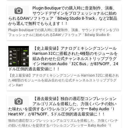
Plugin Boutiqueでの購入時に音楽制作、演奏、
サウンドデザインをプロフェッショナルに始め
られるDAWソフトウェア「Bitwig Studio 8-Track」など2製品
から選んで無料でもらえます！！
Plugin Boutiqueでの購入時に音楽制作、演奏、サウンドデザインをプロ
フェッショナルに始められるDAWソフトウェア「Bitwig Studio 8-
【史上最安値】アナログミキシングコンソール
Harrison 32Cに搭載された4種類のモジュールを
組み合わせた公式チャンネルストリッププラグ
イン Harrison Audio「32C Bus」が83%OFF、24
ドル圧倒的過去最安値に！！
【史上最安値】アナログミキシングコンソール Harrison 32Cに搭載され
た4種類のモジュールを組み合わせた公式チャンネルストリッププラグ
イン Harr
【過去最安値】独自の適応型コンプレッション
アルゴリズムを搭載した、力強くパンチの効い
た味わいを提供するパラレルコンプレッサー Baby Audio「I
Heart NY」が87%OFF、5ドル圧倒的過去最安値に！！
独自の適応型コンプレッションアルゴリズムを搭載した、力強くパンチ
の効いた味わいを提供するパラレルコンプレッサー Baby Audio「I