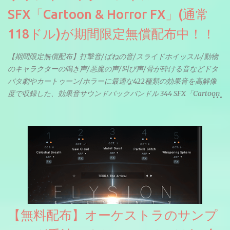
SFX「Cartoon & Horror FX」(通常
118ドル)が期間限定無償配布中！！
【期間限定無償配布】打撃音/ばねの音/スライドホイッスル/動物
のキャラクターの鳴き声/悪魔の声/叫び声/骨が砕ける音などドタ
バタ劇やカートゥーン/ホラーに最適な422種類の効果音を高解像
度で収録した、効果音サウンドパックバンドル 344 SFX「Cartoon
& Horror FX」(通常118ドル)が期間限定無償配布中。サンプリン
グレート等もしっかりと業界水準を満たしております。
【無料配布】オーケストラのサンプ