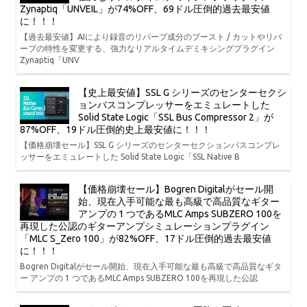
Zynaptiq「UNVEIL」が74%OFF、69ドル圧倒的過去最安値
に！！！
【過去最安値】AIにより録音のリバーブ成分のブースト / カットやリバ
ーブの特性を変更する、強力なリアルタイムデミキシングプラグイン
Zynaptiq「UNV
【史上最安値】SSL G シリーズのセンターセクシ
ョンバスコンプレッサーをエミュレートした
Solid State Logic「SSL Bus Compressor 2」が
87%OFF、19ドル圧倒的史上最安値に！！！
【価格崩壊セール】SSL G シリーズのセンターセクションバスコンプレ
ッサーをエミュレートした Solid State Logic「SSL Native B
【価格崩壊セール】Bogren Digitalがセール開
始、現在入手可能な最も高級で高品質なギター
アンプの 1 つであるMLC Amps SUBZERO 100を
再現した公認のギターアンプシミュレーションプラグイン
「MLC S_Zero 100」が82%OFF、17ドル圧倒的過去最安値
に！！！
Bogren Digitalがセール開始、現在入手可能な最も高級で高品質なギタ
ー アンプの 1 つであるMLC Amps SUBZERO 100を再現した公認