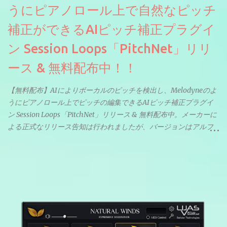
うにピアノロール上で自然なピッチ
補正ができるAIピッチ補正プラグイ
ン Session Loops「PitchNet」リリ
ース & 無料配布中！！
【無料配布】AIによりボーカルのピッチを検出し、Melodyneのよ
うにピアノロール上でピッチの編集できるAIピッチ補正プラグイ
ン Session Loops「PitchNet」リリース & 無料配布中。メーカーに
よる正式なリリース告知は行われましたが、バージョンはアルフ
ァと記載されているようなので今後アップデートで細かいバグな
どが修正されていくのだと思われます。筆者もざっくりと確認し
たところ動作は問題なさそうです。KVR Developer Challenge
2026に出品されている製品になります。国内代理店でも取り扱い
のあるDrumNetのメーカーです。調べたところによるとオープン
ソースを元に設計・改良した製品のようです。