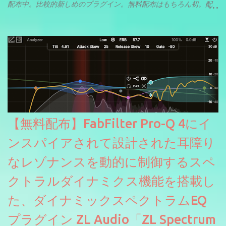
配布中。比較的新しめのプラグイン。無料配布はもちろん初。配
信やナレーションにもぴったり。ボーカルミックスやVTuberさん
にも。
【無料配布】FabFilter Pro-Q 4にイ
ンスパイアされて設計された耳障り
なレゾナンスを動的に制御するスペ
クトラルダイナミクス機能を搭載し
た、ダイナミックスペクトラムEQ
プラグイン ZL Audio「ZL Spectrum