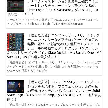
アナログディストーション回路を正確にエミュ
レートしたサチュレーションプラグイン Solid
State Logic「SSL X-Saturator」が79%OFF、10
ドルに！！！！！
アナログディストーション回路を正確にエミュレートしたサチュレーシ
ョンプラグイン Solid State Logic「SSL Native X-Saturato
【過去最安値】コンプレッサー、EQ、リミッタ
ー、エンハンサーなどアナログハードウェアの
銘機に基づいて設計された7種類のエフェクトモ
ジュールを搭載するアナログモデリングチャン
ネルストリッププラグイン Slate Digital「Mix Bundle One」が
50%OFF、49ドル過去最安値に！！
【過去最安値】コンプレッサー、EQ、リミッター、エンハンサーなどア
ナログハードウェアの銘機に基づいて設計された7種類のエフェクトモ
ジュールを搭載するアナログモ
【過去最安値】 3バンドのSSLグルーコンプレッ
ションを実現する、プロフェッショナルのため
の究極のマルチバンドバスコンプレッサー Solid
State Logic「G3 MultiBusComp」が71%OFF、29ドル過去最安
値に！！！
【過去最安値】 3バンドのSSLグルーコンプレッションを実現する、プロ