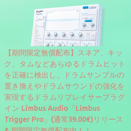
えるようになっています。総容量も7GBを超えます。複数の設定に
より音色が作りこまれているため、あらかじめアルペジオがプロ
グラムされているプリセットも多いですが、アルペジオを切るこ
とももちろんできます。 ほとんどのシンセライブラリは、音を一
度サンプリングしてベロシティで音量を調整します。 しかし、
ELYSIONは違います。ビンテージシンセを含む様々な音源から、
複数のベロシティレイヤーにわたって録音し、各レイヤーを整形
【期間限定無償配布】スネア、キッ
することで、弱く演奏した場合と強く演奏した場合で、全く異な
る音色が得られます。単に音量を変えただけの同じ音ではありま
ク、タムなどあらゆるドラムヒット
せん。
を正確に検出し、ドラムサンプルの
置き換えやドラムサウンドの強化を
実現するドラムリプレイサープラグ
イン Limbus Audio「Limbus
Trigger Pro」(通常39.00€)リリース
& 期間限定無償配布中！！