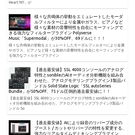
Heart NY」が
様々な共鳴体の挙動をエミュレートしたモーダ
ルフィルターにより金属やガラス、ピアノなど
様々な素材の音響特性を自在にモーフィングで
きる強力なフィルタープラグイン Polyverse
Music「Supermodal」が30%OFF、69ドルに！！！
様々な共鳴体の挙動をエミュレートしたモーダルフィルターにより金属
やガラス、ピアノなど様々な素材の音響特性を自在にモーフィングでき
る強力なフィルタープラグイン
【過去最安値】SSL 4000コンソールのアナログ
特性とsonibleのAIオーディオ分析機能を組み合
わせた、アナログモデリングプラグイン3製品バ
ンドル Solid State Logic「SSL autoSeries
Bundle」が50%OFF、75ドル圧倒的過去最安値に！！
【過去最安値】SSL 4000コンソールのアナログ特性とsonibleのAIオーデ
ィオ分析機能を組み合わせた、アナログモデリングプラグイン3製品バ
ンドル So
【過去最安値】AIにより録音のリバーブ成分の
ブースト / カットやリバーブの特性を変更する、
強力なリアルタイムデミキシングプラグイン