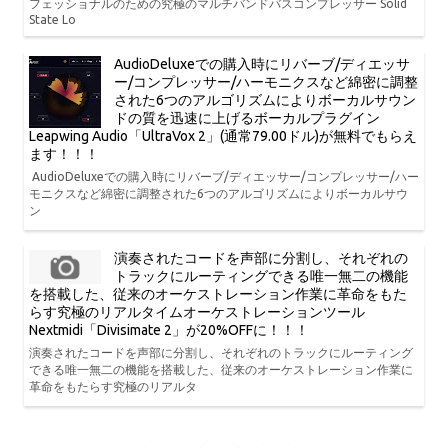
フェッショナルのための究極のマルチバンドバスコンプレッサー Solid
State Lo
AudioDeluxeでの購入時にリバーブ/ディエッサ
ー/コンプレッサー/ハーモニクスなど綿密に調整
された6つのアルゴリズムによりボーカルサウン
ドの質を迅速に上げるボーカルプラグイン
Leapwing Audio「UltraVox 2」(通常79.00ドル)が無料でもらえ
ます！！！
AudioDeluxeでの購入時にリバーブ/ディエッサー/コンプレッサー/ハー
モニクスなど綿密に調整された6つのアルゴリズムによりボーカルサウ
ン
演奏されたコードを声部に分割し、それぞれの
トラックにルーティングできる唯一無二の機能
を搭載した、従来のオーケストレーション作業に革命をもた
らす究極のリアルタイムオーケストレーションツール
Nextmidi「Divisimate 2」が20%OFFに！！！
演奏されたコードを声部に分割し、それぞれのトラックにルーティング
できる唯一無二の機能を搭載した、従来のオーケストレーション作業に
革命をもたらす究極のリアルタ