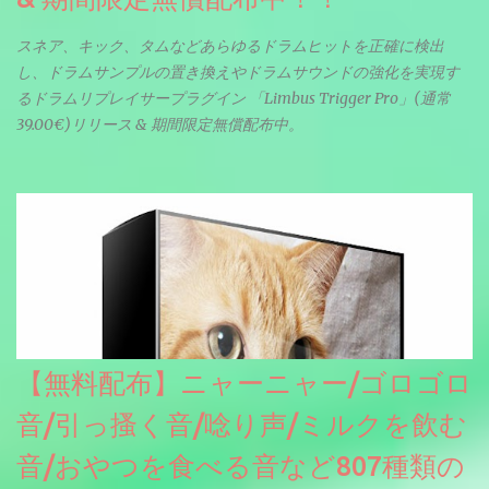
スネア、キック、タムなどあらゆるドラムヒットを正確に検出
し、ドラムサンプルの置き換えやドラムサウンドの強化を実現す
るドラムリプレイサープラグイン 「Limbus Trigger Pro」(通常
39.00€)リリース & 期間限定無償配布中。
【無料配布】ニャーニャー/ゴロゴロ
音/引っ搔く音/唸り声/ミルクを飲む
音/おやつを食べる音など807種類の