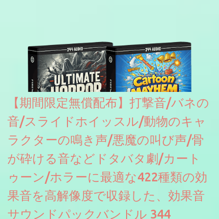
【期間限定無償配布】打撃音/バネの
音/スライドホイッスル/動物のキャ
ラクターの鳴き声/悪魔の叫び声/骨
が砕ける音などドタバタ劇/カート
ゥーン/ホラーに最適な422種類の効
果音を高解像度で収録した、効果音
サウンドパックバンドル 344