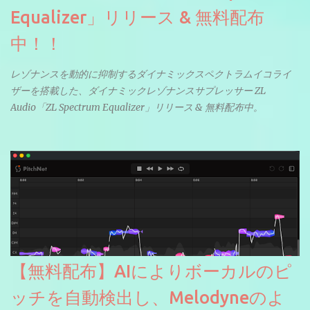
Equalizer」リリース & 無料配布
中！！
レゾナンスを動的に抑制するダイナミックスペクトラムイコライ
ザーを搭載した、ダイナミックレゾナンスサプレッサー ZL
Audio「ZL Spectrum Equalizer」リリース & 無料配布中。
【無料配布】AIによりボーカルのピ
ッチを自動検出し、Melodyneのよ