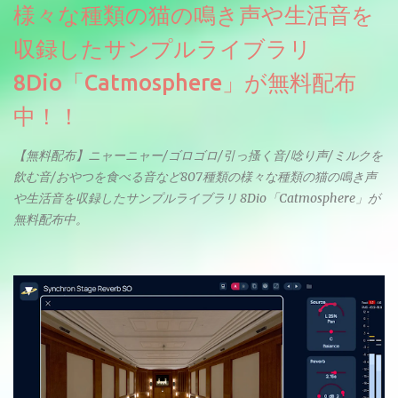
様々な種類の猫の鳴き声や生活音を
収録したサンプルライブラリ
8Dio「Catmosphere」が無料配布
中！！
【無料配布】ニャーニャー/ゴロゴロ/引っ搔く音/唸り声/ミルクを
飲む音/おやつを食べる音など807種類の様々な種類の猫の鳴き声
や生活音を収録したサンプルライブラリ 8Dio「Catmosphere」が
無料配布中。