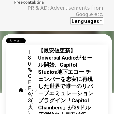
FreeKontaktina
スキップしてメイン コンテンツに移動
PR & AD: Advertisements from
Google etc.
【最安値更新】
↑
8
Universal Audioがセー
0
ル開始、Capitol
%
Studios地下エコー チ
O
ェンバーを忠実に再現
F
した世界で唯一のリバ
F
ーブエミュレーション
9/
3(
プラグイン「Capitol
火
Chambers」が39ドル
)