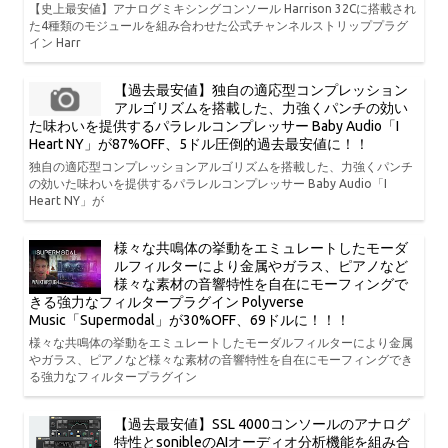
【史上最安値】アナログミキシングコンソール Harrison 32Cに搭載され
た4種類のモジュールを組み合わせた公式チャンネルストリッププラグ
イン Harr
【過去最安値】独自の適応型コンプレッション
アルゴリズムを搭載した、力強くパンチの効い
た味わいを提供するパラレルコンプレッサー Baby Audio「I
Heart NY」が87%OFF、5ドル圧倒的過去最安値に！！
独自の適応型コンプレッションアルゴリズムを搭載した、力強くパンチ
の効いた味わいを提供するパラレルコンプレッサー Baby Audio「I
Heart NY」が
様々な共鳴体の挙動をエミュレートしたモーダ
ルフィルターにより金属やガラス、ピアノなど
様々な素材の音響特性を自在にモーフィングで
きる強力なフィルタープラグイン Polyverse
Music「Supermodal」が30%OFF、69ドルに！！！
様々な共鳴体の挙動をエミュレートしたモーダルフィルターにより金属
やガラス、ピアノなど様々な素材の音響特性を自在にモーフィングでき
る強力なフィルタープラグイン
【過去最安値】SSL 4000コンソールのアナログ
特性とsonibleのAIオーディオ分析機能を組み合