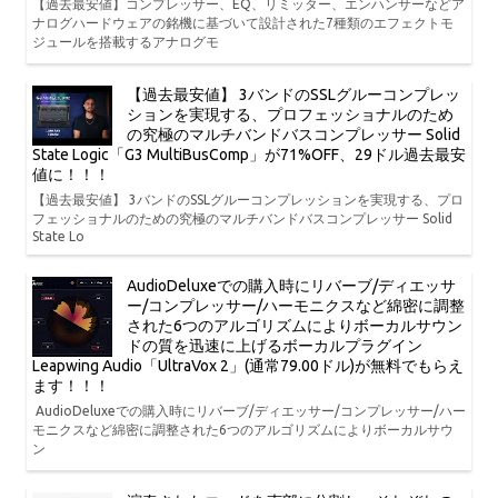
【過去最安値】コンプレッサー、EQ、リミッター、エンハンサーなどア
ナログハードウェアの銘機に基づいて設計された7種類のエフェクトモ
ジュールを搭載するアナログモ
【過去最安値】 3バンドのSSLグルーコンプレッ
ションを実現する、プロフェッショナルのため
の究極のマルチバンドバスコンプレッサー Solid
State Logic「G3 MultiBusComp」が71%OFF、29ドル過去最安
値に！！！
【過去最安値】 3バンドのSSLグルーコンプレッションを実現する、プロ
フェッショナルのための究極のマルチバンドバスコンプレッサー Solid
State Lo
AudioDeluxeでの購入時にリバーブ/ディエッサ
ー/コンプレッサー/ハーモニクスなど綿密に調整
された6つのアルゴリズムによりボーカルサウン
ドの質を迅速に上げるボーカルプラグイン
Leapwing Audio「UltraVox 2」(通常79.00ドル)が無料でもらえ
ます！！！
AudioDeluxeでの購入時にリバーブ/ディエッサー/コンプレッサー/ハー
モニクスなど綿密に調整された6つのアルゴリズムによりボーカルサウ
ン