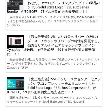
わせた、アナログモデリングプラグイン3製品バ
ンドル Solid State Logic「SSL autoSeries
Bundle」が50%OFF、75ドル圧倒的過去最安値に！！
【過去最安値】SSL 4000コンソールのアナログ特性とsonibleのAIオーデ
ィオ分析機能を組み合わせた、アナログモデリングプラグイン3製品バ
ンドル So
【過去最安値】AIにより録音のリバーブ成分の
ブースト / カットやリバーブの特性を変更する、
強力なリアルタイムデミキシングプラグイン
Zynaptiq「UNVEIL」が74%OFF、69ドル圧倒的過去最安値
に！！！
【過去最安値】AIにより録音のリバーブ成分のブースト / カットやリバ
ーブの特性を変更する、強力なリアルタイムデミキシングプラグイン
Zynaptiq「UNV
【史上最安値】SSL G シリーズのセンターセクシ
ョンバスコンプレッサーをエミュレートした
Solid State Logic「SSL Bus Compressor 2」が
87%OFF、19ドル圧倒的史上最安値に！！！
【価格崩壊セール】SSL G シリーズのセンターセクションバスコンプレ
ッサーをエミュレートした Solid State Logic「SSL Native B