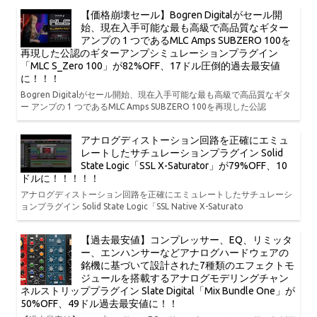
【価格崩壊セール】Bogren Digitalがセール開
始、現在入手可能な最も高級で高品質なギター
アンプの 1 つであるMLC Amps SUBZERO 100を
再現した公認のギターアンプシミュレーションプラグイン
「MLC S_Zero 100」が82%OFF、17ドル圧倒的過去最安値
に！！！
Bogren Digitalがセール開始、現在入手可能な最も高級で高品質なギタ
ー アンプの 1 つであるMLC Amps SUBZERO 100を再現した公認
アナログディストーション回路を正確にエミュ
レートしたサチュレーションプラグイン Solid
State Logic「SSL X-Saturator」が79%OFF、10
ドルに！！！！！
アナログディストーション回路を正確にエミュレートしたサチュレーシ
ョンプラグイン Solid State Logic「SSL Native X-Saturato
【過去最安値】コンプレッサー、EQ、リミッタ
ー、エンハンサーなどアナログハードウェアの
銘機に基づいて設計された7種類のエフェクトモ
ジュールを搭載するアナログモデリングチャン
ネルストリッププラグイン Slate Digital「Mix Bundle One」が
50%OFF、49ドル過去最安値に！！