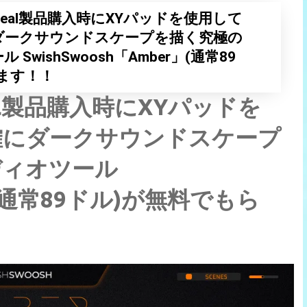
ealsのDeal製品購入時にXYパッドを使用して
ダークサウンドスケープを描く究極の
wishSwoosh「Amber」(通常89
ます！！
sのDeal製品購入時にXYパッドを
確にダークサウンドスケープ
ディオツール
r」(通常89ドル)が無料でもら