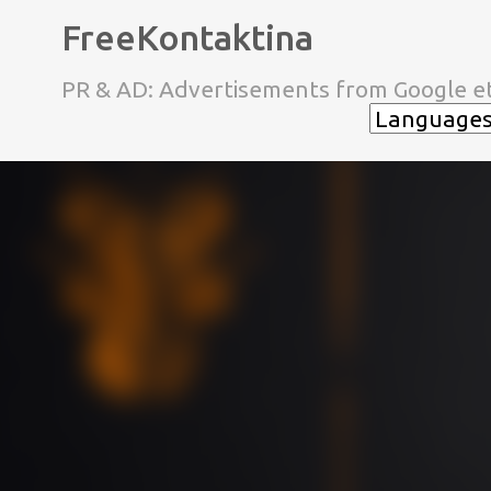
FreeKontaktina
PR & AD: Advertisements from Google et