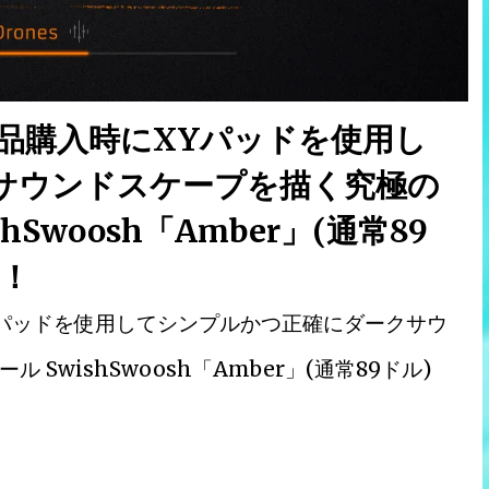
Deal製品購入時にXYパッドを使用し
サウンドスケープを描く究極の
Swoosh「Amber」(通常89
！
入時にXYパッドを使用してシンプルかつ正確にダークサウ
wishSwoosh「Amber」(通常89ドル)