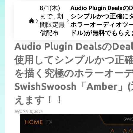
8/1(木)
Audio Plugin D
まで
期
シンプルかつ正確に
間限定無
ホラーオーディオツール S
償配布
ドル)が無料でもらえ
Audio Plugin Deal
使用してシンプルかつ正
を描く究極のホラーオー
SwishSwoosh「Ambe
えます！！
日付:
7月 11, 2024