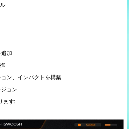
ール
を追加
制御
ション、インパクトを構築
バージョン
ります: