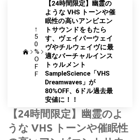
【24時間限定】幽霊の
ような VHS トーンや催
眠性の高いアンビエン
↑
トサウンドをもたら
5
す、ヴェイパーウェイ
0
ヴやチルウェイヴに最
%
適なバーチャルインス
O
トゥルメント
F
SampleScience「VHS
F
Dreamwaves」が
80%OFF、6ドル過去最
安値に！！
【24時間限定】幽霊のよ
うな VHS トーンや催眠性