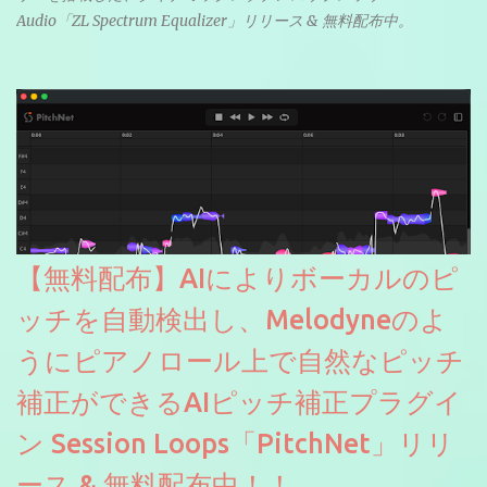
Audio「ZL Spectrum Equalizer」リリース & 無料配布中。
【無料配布】AIによりボーカルのピ
ッチを自動検出し、Melodyneのよ
うにピアノロール上で自然なピッチ
補正ができるAIピッチ補正プラグイ
ン Session Loops「PitchNet」リリ
ース & 無料配布中！！