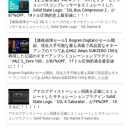
ョンバスコンプレッサーをエミュレートした
Solid State Logic「SSL Bus Compressor 2」が
87%OFF、19ドル圧倒的史上最安値に！！！
【価格崩壊セール】SSL G シリーズのセンターセクションバスコンプレ
ッサーをエミュレートした Solid State Logic「SSL Native B
【価格崩壊セール】Bogren Digitalがセール開
始、現在入手可能な最も高級で高品質なギター
アンプの 1 つであるMLC Amps SUBZERO 100を
再現した公認のギターアンプシミュレーションプラグイン
「MLC S_Zero 100」が82%OFF、17ドル圧倒的過去最安値
に！！！
Bogren Digitalがセール開始、現在入手可能な最も高級で高品質なギタ
ー アンプの 1 つであるMLC Amps SUBZERO 100を再現した公認
アナログディストーション回路を正確にエミュ
レートしたサチュレーションプラグイン Solid
State Logic「SSL X-Saturator」が79%OFF、10
ドルに！！！！！
アナログディストーション回路を正確にエミュレートしたサチュレーシ
ョンプラグイン Solid State Logic「SSL Native X-Saturato