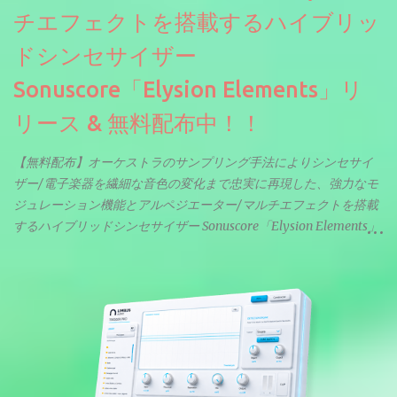
チエフェクトを搭載するハイブリッ
ドシンセサイザー
Sonuscore「Elysion Elements」リ
リース & 無料配布中！！
【無料配布】オーケストラのサンプリング手法によりシンセサイ
ザー/電子楽器を繊細な音色の変化まで忠実に再現した、強力なモ
ジュレーション機能とアルペジエーター/マルチエフェクトを搭載
するハイブリッドシンセサイザー Sonuscore「Elysion Elements」
リリース & 無料配布中。Elysion 2からライブラリを抜粋した製品
です。パフォーマンス機能とエディット機能以外全ての機能が使
えるようになっています。総容量も7GBを超えます。複数の設定に
より音色が作りこまれているため、あらかじめアルペジオがプロ
グラムされているプリセットも多いですが、アルペジオを切るこ
とももちろんできます。 ほとんどのシンセライブラリは、音を一
度サンプリングしてベロシティで音量を調整します。 しかし、
ELYSIONは違います。ビンテージシンセを含む様々な音源から、