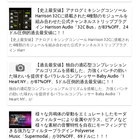
【史上最安値】アナログミキシングコンソール
Harrison 32Cに搭載された4種類のモジュールを
組み合わせた公式チャンネルストリッププラグ
イン Harrison Audio「32C Bus」が83%OFF、24
ドル圧倒的過去最安値に！！
【史上最安値】アナログミキシングコンソール Harrison 32Cに搭載され
た4種類のモジュールを組み合わせた公式チャンネルストリッププラグ
イン Harr
【過去最安値】独自の適応型コンプレッション
アルゴリズムを搭載した、力強くパンチの効い
た味わいを提供するパラレルコンプレッサー Baby Audio「I
Heart NY」が87%OFF、5ドル圧倒的過去最安値に！！
独自の適応型コンプレッションアルゴリズムを搭載した、力強くパンチ
の効いた味わいを提供するパラレルコンプレッサー Baby Audio「I
Heart NY」が
様々な共鳴体の挙動をエミュレートしたモーダ
ルフィルターにより金属やガラス、ピアノなど
様々な素材の音響特性を自在にモーフィングで
きる強力なフィルタープラグイン Polyverse
Music「Supermodal」が30%OFF、69ドルに！！！