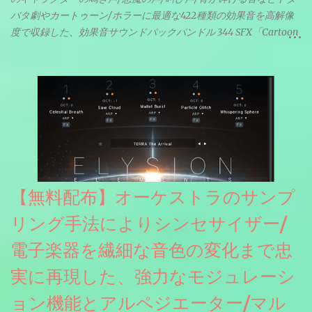
バタ劇やカートゥーン/ホラーに最適な422種類の効果音を高解像
度で収録した、効果音サウンドパックバンドル 344 SFX「Cartoon
& Horror FX」(通常118ドル)が期間限定無償配布中。サンプリン
グレート等もしっかりと業界水準を満たしております。
【無料配布】オーケストラのサンプ
リング手法によりシンセサイザー/
電子楽器を繊細な音色の変化まで忠
実に再現した、強力なモジュレーシ
ョン機能とアルペジエーター/マル