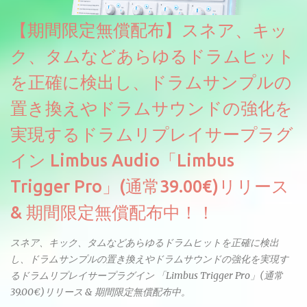
複数のベロシティレイヤーにわたって録音し、各レイヤーを整形
【期間限定無償配布】スネア、キッ
することで、弱く演奏した場合と強く演奏した場合で、全く異な
る音色が得られます。単に音量を変えただけの同じ音ではありま
ク、タムなどあらゆるドラムヒット
せん。
を正確に検出し、ドラムサンプルの
置き換えやドラムサウンドの強化を
実現するドラムリプレイサープラグ
イン Limbus Audio「Limbus
Trigger Pro」(通常39.00€)リリース
& 期間限定無償配布中！！
スネア、キック、タムなどあらゆるドラムヒットを正確に検出
し、ドラムサンプルの置き換えやドラムサウンドの強化を実現す
るドラムリプレイサープラグイン 「Limbus Trigger Pro」(通常
39.00€)リリース & 期間限定無償配布中。