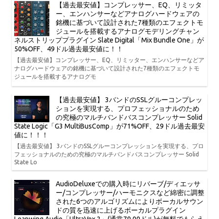
【過去最安値】コンプレッサー、EQ、リミッタ
ー、エンハンサーなどアナログハードウェアの
銘機に基づいて設計された7種類のエフェクトモ
ジュールを搭載するアナログモデリングチャン
ネルストリッププラグイン Slate Digital「Mix Bundle One」が
50%OFF、49ドル過去最安値に！！
【過去最安値】コンプレッサー、EQ、リミッター、エンハンサーなどア
ナログハードウェアの銘機に基づいて設計された7種類のエフェクトモ
ジュールを搭載するアナログモ
【過去最安値】 3バンドのSSLグルーコンプレッ
ションを実現する、プロフェッショナルのため
の究極のマルチバンドバスコンプレッサー Solid
State Logic「G3 MultiBusComp」が71%OFF、29ドル過去最安
値に！！！
【過去最安値】 3バンドのSSLグルーコンプレッションを実現する、プロ
フェッショナルのための究極のマルチバンドバスコンプレッサー Solid
State Lo
AudioDeluxeでの購入時にリバーブ/ディエッサ
ー/コンプレッサー/ハーモニクスなど綿密に調整
された6つのアルゴリズムによりボーカルサウン
ドの質を迅速に上げるボーカルプラグイン