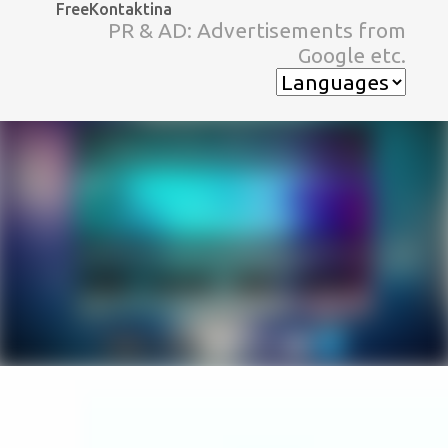
FreeKontaktina
スキップしてメイン コンテンツに移動
PR & AD: Advertisements from
Google etc.