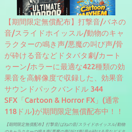
【期間限定無償配布】打撃音/バネの
音/スライドホイッスル/動物のキャ
ラクターの鳴き声/悪魔の叫び声/骨
が砕ける音などドタバタ劇/カート
ゥーン/ホラーに最適な422種類の効
果音を高解像度で収録した、効果音
サウンドパックバンドル 344
SFX「Cartoon & Horror FX」(通常
118ドル)が期間限定無償配布中！！
【期間限定無償配布】打撃音/ばねの音/スライドホイッスル/動物
のキャラクターの鳴き声/悪魔の声/叫び声/骨が砕ける音などドタ