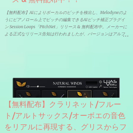
【無料配布】AIによりボーカルのピッチを検出し、Melodyneのよ
うにピアノロール上でピッチの編集できるAIピッチ補正プラグイ
ン Session Loops「PitchNet」リリース & 無料配布中。メーカーに
よる正式なリリース告知は行われましたが、バージョンはアルフ
ァと記載されているようなので今後アップデートで細かいバグな
どが修正されていくのだと思われます。筆者もざっくりと確認し
たところ動作は問題なさそうです。KVR Developer Challenge
2026に出品されている製品になります。国内代理店でも取り扱い
のあるDrumNetのメーカーです。調べたところによるとオープン
ソースを元に設計・改良した製品のようです。
【無料配布】クラリネット/フルー
ト/アルトサックス/オーボエの音色
をリアルに再現する、グリスからフ