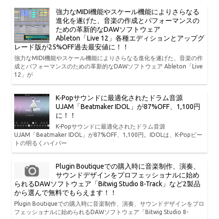
強力なMIDI機能やスケール機能によりさらなる
進化を遂げた、音楽の作成とパフォーマンスの
ための革新的なDAWソフトウェア
Ableton「Live 12」各種エディションとアップグ
レード版が25%OFF過去最安値に！！
強力なMIDI機能やスケール機能によりさらなる進化を遂げた、音楽の作
成とパフォーマンスのための革新的なDAWソフトウェア Ableton「Live
12」が
K-Popサウンドに最適化されたドラム音源
UJAM「Beatmaker IDOL」が87%OFF、1,100円
に！！
K-Popサウンドに最適化されたドラム音源
UJAM「Beatmaker IDOL」が87%OFF、1,100円。IDOLは、K-Popビー
トの明るくハイパー
Plugin Boutiqueでの購入時に音楽制作、演奏、
サウンドデザインをプロフェッショナルに始め
られるDAWソフトウェア「Bitwig Studio 8-Track」など2製品
から選んで無料でもらえます！！
Plugin Boutiqueでの購入時に音楽制作、演奏、サウンドデザインをプロ
フェッショナルに始められるDAWソフトウェア「Bitwig Studio 8-