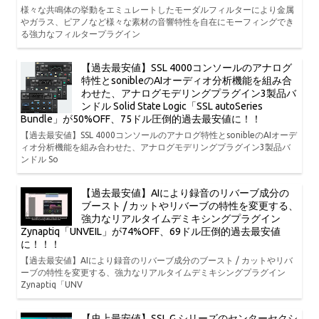
様々な共鳴体の挙動をエミュレートしたモーダルフィルターにより金属
やガラス、ピアノなど様々な素材の音響特性を自在にモーフィングでき
る強力なフィルタープラグイン
【過去最安値】SSL 4000コンソールのアナログ
特性とsonibleのAIオーディオ分析機能を組み合
わせた、アナログモデリングプラグイン3製品バ
ンドル Solid State Logic「SSL autoSeries
Bundle」が50%OFF、75ドル圧倒的過去最安値に！！
【過去最安値】SSL 4000コンソールのアナログ特性とsonibleのAIオーデ
ィオ分析機能を組み合わせた、アナログモデリングプラグイン3製品バ
ンドル So
【過去最安値】AIにより録音のリバーブ成分の
ブースト / カットやリバーブの特性を変更する、
強力なリアルタイムデミキシングプラグイン
Zynaptiq「UNVEIL」が74%OFF、69ドル圧倒的過去最安値
に！！！
【過去最安値】AIにより録音のリバーブ成分のブースト / カットやリバ
ーブの特性を変更する、強力なリアルタイムデミキシングプラグイン
Zynaptiq「UNV
【史上最安値】SSL G シリーズのセンターセクシ