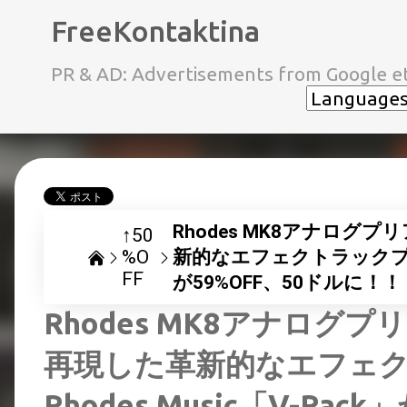
FreeKontaktina
PR & AD: Advertisements from Google et
Rhodes MK8アナログ
↑50
%O
新的なエフェクトラックプラグイ
FF
が59%OFF、50ドルに！！
Rhodes MK8アナログ
再現した革新的なエフェ
Rhodes Music「V-Ra