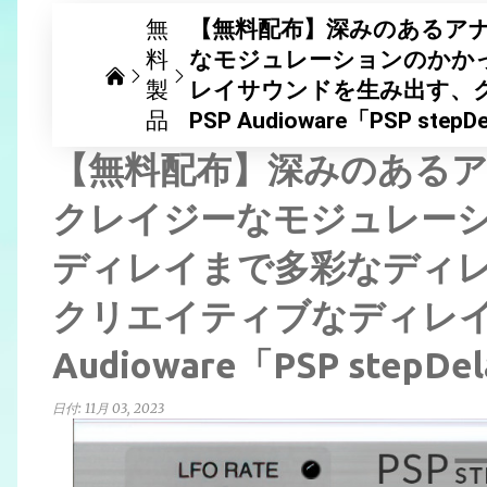
無
【無料配布】深みのあるア
料
なモジュレーションのかか
製
レイサウンドを生み出す、
品
PSP Audioware「PSP s
【無料配布】深みのある
クレイジーなモジュレー
ディレイまで多彩なディ
クリエイティブなディレイ
Audioware「PSP ste
日付:
11月 03, 2023