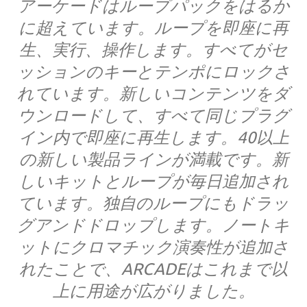
アーケードはループパックをはるか
に超えています。ループを即座に再
生、実行、操作します。すべてがセ
ッションのキーとテンポにロックさ
れています。新しいコンテンツをダ
ウンロードして、すべて同じプラグ
イン内で即座に再生します。40以上
の新しい製品ラインが満載です。新
しいキットとループが毎日追加され
ています。独自のループにもドラッ
グアンドドロップします。ノートキ
ットにクロマチック演奏性が追加さ
れたことで、ARCADEはこれまで以
上に用途が広がりました。