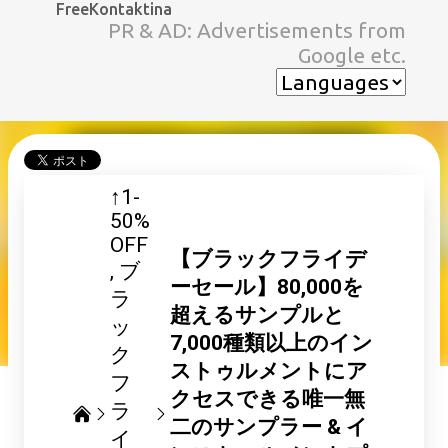
FreeKontaktina
スキップしてメイン コンテンツに移動
PR & AD: Advertisements from
Google etc.
↑1-
50%
OFF
【ブラックフライデ
ブ
ーセール】80,000を
ラ
超えるサンプルと
ッ
7,000種類以上のイン
ク
ストゥルメントにア
フ
クセスできる唯一無
ラ
二のサンプラー & イ
イ