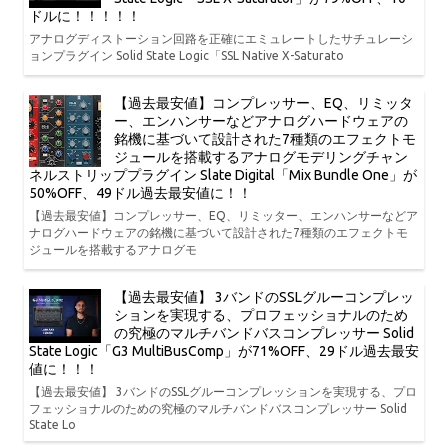
ドルに！！！！！
アナログディストーション回路を正確にエミュレートしたサチュレーシ
ョンプラグイン Solid State Logic「SSL Native X-Saturato
【過去最安値】コンプレッサー、EQ、リミッタ
ー、エンハンサーなどアナログハードウェアの
銘機に基づいて設計された7種類のエフェクトモ
ジュールを搭載するアナログモデリングチャン
ネルストリッププラグイン Slate Digital「Mix Bundle One」が
50%OFF、49ドル過去最安値に！！
【過去最安値】コンプレッサー、EQ、リミッター、エンハンサーなどア
ナログハードウェアの銘機に基づいて設計された7種類のエフェクトモ
ジュールを搭載するアナログモ
【過去最安値】 3バンドのSSLグルーコンプレッ
ションを実現する、プロフェッショナルのため
の究極のマルチバンドバスコンプレッサー Solid
State Logic「G3 MultiBusComp」が71%OFF、29ドル過去最安
値に！！！
【過去最安値】 3バンドのSSLグルーコンプレッションを実現する、プロ
フェッショナルのための究極のマルチバンドバスコンプレッサー Solid
State Lo