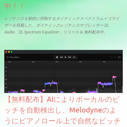
中！！
レゾナンスを動的に抑制するダイナミックスペクトラムイコライ
ザーを搭載した、ダイナミックレゾナンスサプレッサー ZL
Audio「ZL Spectrum Equalizer」リリース & 無料配布中。
【無料配布】AIによりボーカルのピ
ッチを自動検出し、Melodyneのよ
うにピアノロール上で自然なピッチ