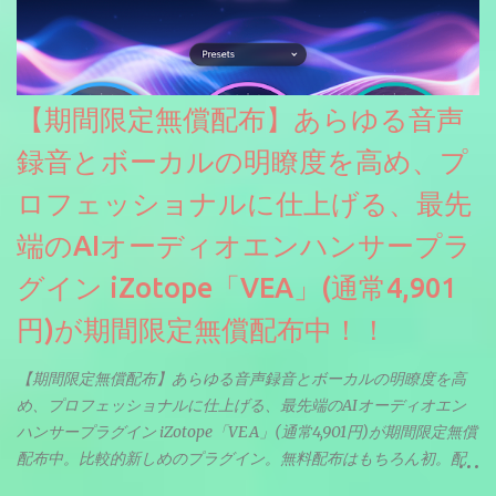
【期間限定無償配布】あらゆる音声
録音とボーカルの明瞭度を高め、プ
ロフェッショナルに仕上げる、最先
端のAIオーディオエンハンサープラ
グイン iZotope「VEA」(通常4,901
円)が期間限定無償配布中！！
【期間限定無償配布】あらゆる音声録音とボーカルの明瞭度を高
め、プロフェッショナルに仕上げる、最先端のAIオーディオエン
ハンサープラグイン iZotope「VEA」(通常4,901円)が期間限定無償
配布中。比較的新しめのプラグイン。無料配布はもちろん初。配
信やナレーションにもぴったり。ボーカルミックスやVTuberさん