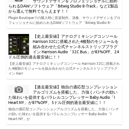
サウンドデザインをプロフェッショナルに始め
られるDAWソフトウェア「Bitwig Studio 8-Track」など2製品
から選んで無料でもらえます！！
Plugin Boutiqueでの購入時に音楽制作、演奏、サウンドデザインをプロ
フェッショナルに始められるDAWソフトウェア「Bitwig Studio 8-
【史上最安値】アナログミキシングコンソール
Harrison 32Cに搭載された4種類のモジュールを
組み合わせた公式チャンネルストリッププラグ
イン Harrison Audio「32C Bus」が83%OFF、24
ドル圧倒的過去最安値に！！
【史上最安値】アナログミキシングコンソール Harrison 32Cに搭載され
た4種類のモジュールを組み合わせた公式チャンネルストリッププラグ
イン Harr
【過去最安値】独自の適応型コンプレッション
アルゴリズムを搭載した、力強くパンチの効い
た味わいを提供するパラレルコンプレッサー Baby Audio「I
Heart NY」が87%OFF、5ドル圧倒的過去最安値に！！
独自の適応型コンプレッションアルゴリズムを搭載した、力強くパンチ
の効いた味わいを提供するパラレルコンプレッサー Baby Audio「I
Heart NY」が