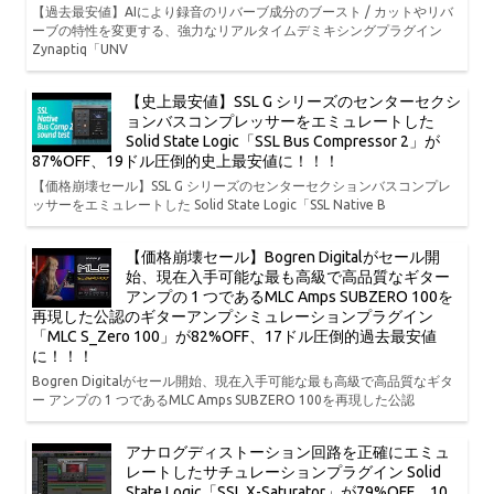
【過去最安値】AIにより録音のリバーブ成分のブースト / カットやリバ
ーブの特性を変更する、強力なリアルタイムデミキシングプラグイン
Zynaptiq「UNV
【史上最安値】SSL G シリーズのセンターセクシ
ョンバスコンプレッサーをエミュレートした
Solid State Logic「SSL Bus Compressor 2」が
87%OFF、19ドル圧倒的史上最安値に！！！
【価格崩壊セール】SSL G シリーズのセンターセクションバスコンプレ
ッサーをエミュレートした Solid State Logic「SSL Native B
【価格崩壊セール】Bogren Digitalがセール開
始、現在入手可能な最も高級で高品質なギター
アンプの 1 つであるMLC Amps SUBZERO 100を
再現した公認のギターアンプシミュレーションプラグイン
「MLC S_Zero 100」が82%OFF、17ドル圧倒的過去最安値
に！！！
Bogren Digitalがセール開始、現在入手可能な最も高級で高品質なギタ
ー アンプの 1 つであるMLC Amps SUBZERO 100を再現した公認
アナログディストーション回路を正確にエミュ
レートしたサチュレーションプラグイン Solid
State Logic「SSL X-Saturator」が79%OFF、10