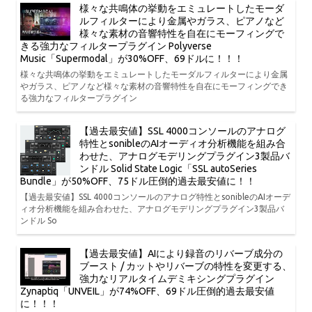
様々な共鳴体の挙動をエミュレートしたモーダ
ルフィルターにより金属やガラス、ピアノなど
様々な素材の音響特性を自在にモーフィングで
きる強力なフィルタープラグイン Polyverse
Music「Supermodal」が30%OFF、69ドルに！！！
様々な共鳴体の挙動をエミュレートしたモーダルフィルターにより金属
やガラス、ピアノなど様々な素材の音響特性を自在にモーフィングでき
る強力なフィルタープラグイン
【過去最安値】SSL 4000コンソールのアナログ
特性とsonibleのAIオーディオ分析機能を組み合
わせた、アナログモデリングプラグイン3製品バ
ンドル Solid State Logic「SSL autoSeries
Bundle」が50%OFF、75ドル圧倒的過去最安値に！！
【過去最安値】SSL 4000コンソールのアナログ特性とsonibleのAIオーデ
ィオ分析機能を組み合わせた、アナログモデリングプラグイン3製品バ
ンドル So
【過去最安値】AIにより録音のリバーブ成分の
ブースト / カットやリバーブの特性を変更する、
強力なリアルタイムデミキシングプラグイン
Zynaptiq「UNVEIL」が74%OFF、69ドル圧倒的過去最安値
に！！！