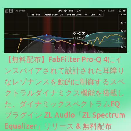
にも。
【無料配布】FabFilter Pro-Q 4にイ
ンスパイアされて設計された耳障り
なレゾナンスを動的に制御するスペ
クトラルダイナミクス機能を搭載し
た、ダイナミックスペクトラムEQ
プラグイン ZL Audio「ZL Spectrum
Equalizer」リリース & 無料配布