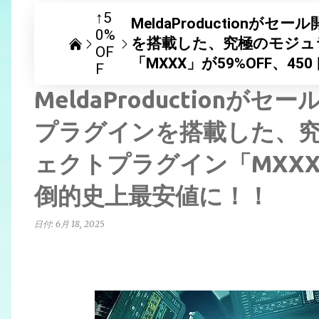
↑5
MeldaProduction
0%
を搭載した、究極のモジュ
OF
「MXXX」が59%OFF、
F
MeldaProduction
プラグインを搭載した、
ェクトプラグイン「MXXX」
倒的史上最安値に！！
日付:
6月 18, 2025