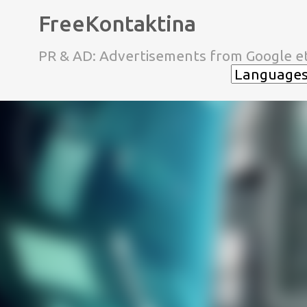
FreeKontaktina
PR & AD: Advertisements from Google et