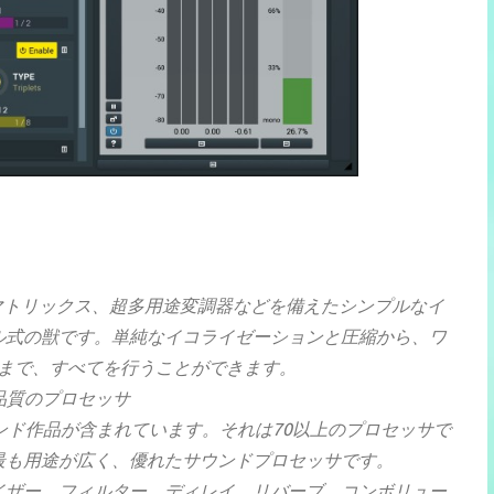
マトリックス、超多用途変調器などを備えたシンプルなイ
ル式の獣です。単純なイコライゼーションと圧縮から、ワ
まで、すべてを行うことができます。
品質のプロセッサ
nハイエンド作品が含まれています。それは70以上のプロセッサで
最も用途が広く、優れたサウンドプロセッサです。
イザー、フィルター、ディレイ、リバーブ、コンボリュー