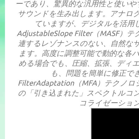
ーであり、驚異的な汎用性と使いや
サウンドを生み出します。アナロ
ていますが、デジタルを活用していま
AdjustableSlope Filter
連するレゾナンスのない、自然な
ます。高度に調整可能で動的な各
める場合でも、圧縮、拡張、ディ
も、問題を簡単に修正できます。
FilterAdaptation（MFA
の「引き込まれた」スペクトルコ
コライゼーショ