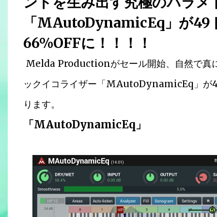
ンドを生み出す究極のパラメ
「MAutoDynamicEq」
66%OFFに！！！！
Melda Productionがセール開始、自
ックイコライザー「MAutoDynamicEq」
ります。
「MAutoDynamicEq」