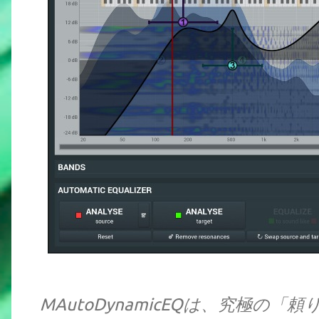
MAutoDynamicEQは、究極