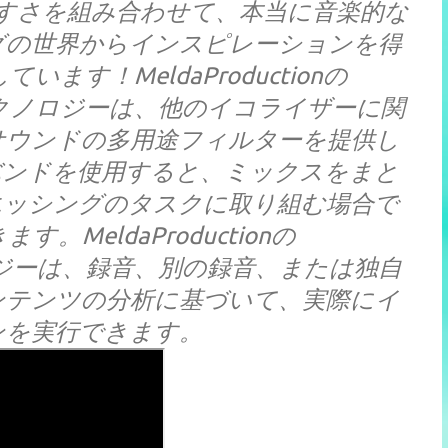
すさを組み合わせて、本当に音楽的な
グの世界からインスピレーションを得
す！MeldaProductionの
（MASF）テクノロジーは、他のイコライザーに関
サウンドの多用途フィルターを提供し
バンドを使用すると、ミックスをまと
エッシングのタスクに取り組む場合で
MeldaProductionの
）テクノロジーは、録音、別の録音、または独自
ンテンツの分析に基づいて、実際にイ
ンを実行できます。