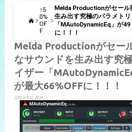
Melda Productio
↑5
生み出す究極のパラメトリ
0%
OF
「MAutoDynamicEq」
F
に！！！
Melda Productio
なサウンドを生み出す究
イザー「MAutoDynami
が最大66%OFFに！！！
日付:
5月 12, 2024