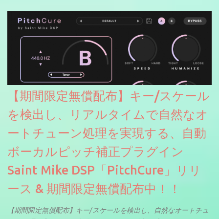
【期間限定無償配布】キー/スケール
を検出し、リアルタイムで自然なオ
ートチューン処理を実現する、自動
ボーカルピッチ補正プラグイン
Saint Mike DSP「PitchCure」リリ
ース & 期間限定無償配布中！！
【期間限定無償配布】キー/スケールを検出し、自然なオートチュ