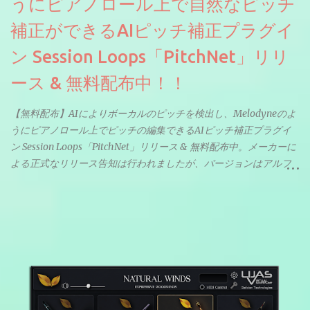
うにピアノロール上で自然なピッチ
補正ができるAIピッチ補正プラグイ
ン Session Loops「PitchNet」リリ
ース & 無料配布中！！
【無料配布】AIによりボーカルのピッチを検出し、Melodyneのよ
うにピアノロール上でピッチの編集できるAIピッチ補正プラグイ
ン Session Loops「PitchNet」リリース & 無料配布中。メーカーに
よる正式なリリース告知は行われましたが、バージョンはアルフ
ァと記載されているようなので今後アップデートで細かいバグな
どが修正されていくのだと思われます。筆者もざっくりと確認し
たところ動作は問題なさそうです。KVR Developer Challenge
2026に出品されている製品になります。国内代理店でも取り扱い
のあるDrumNetのメーカーです。調べたところによるとオープン
ソースを元に設計・改良した製品のようです。