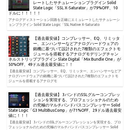
レートしたサチュレーションプラグイン Solid
State Logic「SSL X-Saturator」が79%OFF、10
ドルに！！！！！
アナログディストーション回路を正確にエミュレートしたサチュレーシ
ョンプラグイン Solid State Logic「SSL Native X-Saturato
【過去最安値】コンプレッサー、EQ、リミッタ
ー、エンハンサーなどアナログハードウェアの
銘機に基づいて設計された7種類のエフェクトモ
ジュールを搭載するアナログモデリングチャン
ネルストリッププラグイン Slate Digital「Mix Bundle One」が
50%OFF、49ドル過去最安値に！！
【過去最安値】コンプレッサー、EQ、リミッター、エンハンサーなどア
ナログハードウェアの銘機に基づいて設計された7種類のエフェクトモ
ジュールを搭載するアナログモ
【過去最安値】 3バンドのSSLグルーコンプレッ
ションを実現する、プロフェッショナルのため
の究極のマルチバンドバスコンプレッサー Solid
State Logic「G3 MultiBusComp」が71%OFF、29ドル過去最安
値に！！！
【過去最安値】 3バンドのSSLグルーコンプレッションを実現する、プロ
フェッショナルのための究極のマルチバンドバスコンプレッサー Solid