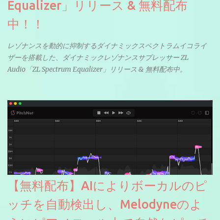
Equalizer」リリース & 無料配布
中！！
レゾナンスを動的に抑制するダイナミックスペクトラムイコライ
ザーを搭載した、ダイナミックレゾナンスサプレッサー ZL
Audio「ZL Spectrum Equalizer」リリース & 無料配布中。
【無料配布】AIによりボーカルのピ
ッチを自動検出し、Melodyneのよ