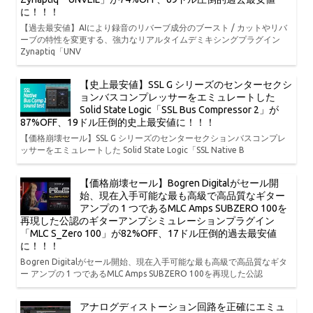
に！！！
【過去最安値】AIにより録音のリバーブ成分のブースト / カットやリバ
ーブの特性を変更する、強力なリアルタイムデミキシングプラグイン
Zynaptiq「UNV
【史上最安値】SSL G シリーズのセンターセクシ
ョンバスコンプレッサーをエミュレートした
Solid State Logic「SSL Bus Compressor 2」が
87%OFF、19ドル圧倒的史上最安値に！！！
【価格崩壊セール】SSL G シリーズのセンターセクションバスコンプレ
ッサーをエミュレートした Solid State Logic「SSL Native B
【価格崩壊セール】Bogren Digitalがセール開
始、現在入手可能な最も高級で高品質なギター
アンプの 1 つであるMLC Amps SUBZERO 100を
再現した公認のギターアンプシミュレーションプラグイン
「MLC S_Zero 100」が82%OFF、17ドル圧倒的過去最安値
に！！！
Bogren Digitalがセール開始、現在入手可能な最も高級で高品質なギタ
ー アンプの 1 つであるMLC Amps SUBZERO 100を再現した公認
アナログディストーション回路を正確にエミュ