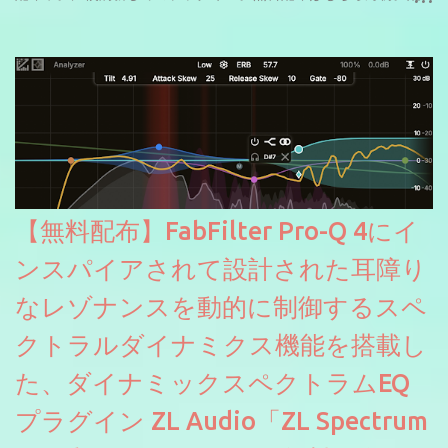
信やナレーションにもぴったり。ボーカルミックスやVTuberさん
にも。
【無料配布】FabFilter Pro-Q 4にイ
ンスパイアされて設計された耳障り
なレゾナンスを動的に制御するスペ
クトラルダイナミクス機能を搭載し
た、ダイナミックスペクトラムEQ
プラグイン ZL Audio「ZL Spectrum