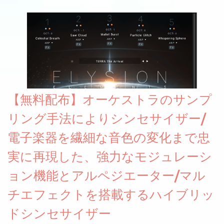
グレート等もしっかりと業界水準を満たしております。
【無料配布】オーケストラのサンプ
リング手法によりシンセサイザー/
電子楽器を繊細な音色の変化まで忠
実に再現した、強力なモジュレーシ
ョン機能とアルペジエーター/マル
チエフェクトを搭載するハイブリッ
ドシンセサイザー