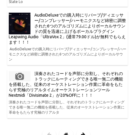
State Lo
AudioDeluxeでの購入時にリバーブ/ディエッサ
ー/コンプレッサー/ハーモニクスなど綿密に調整
された6つのアルゴリズムによりボーカルサウン
ドの質を迅速に上げるボーカルプラグイン
Leapwing Audio「UltraVox 2」(通常79.00ドル)が無料でもらえ
ます！！！
AudioDeluxeでの購入時にリバーブ/ディエッサー/コンプレッサー/ハー
モニクスなど綿密に調整された6つのアルゴリズムによりボーカルサウ
ン
演奏されたコードを声部に分割し、それぞれの
トラックにルーティングできる唯一無二の機能
を搭載した、従来のオーケストレーション作業に革命をもた
らす究極のリアルタイムオーケストレーションツール
Nextmidi「Divisimate 2」が20%OFFに！！！
演奏されたコードを声部に分割し、それぞれのトラックにルーティング
できる唯一無二の機能を搭載した、従来のオーケストレーション作業に
革命をもたらす究極のリアルタ