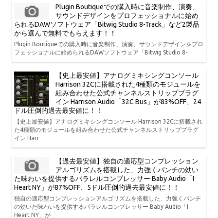
Plugin Boutiqueでの購入時に音楽制作、演奏、
サウンドデザインをプロフェッショナルに始め
られるDAWソフトウェア「Bitwig Studio 8-Track」など2製品
から選んで無料でもらえます！！
Plugin Boutiqueでの購入時に音楽制作、演奏、サウンドデザインをプロ
フェッショナルに始められるDAWソフトウェア「Bitwig Studio 8-
【史上最安値】アナログミキシングコンソール
Harrison 32Cに搭載された4種類のモジュールを
組み合わせた公式チャンネルストリッププラグ
イン Harrison Audio「32C Bus」が83%OFF、24
ドル圧倒的過去最安値に！！
【史上最安値】アナログミキシングコンソール Harrison 32Cに搭載され
た4種類のモジュールを組み合わせた公式チャンネルストリッププラグ
イン Harr
【過去最安値】独自の適応型コンプレッション
アルゴリズムを搭載した、力強くパンチの効い
た味わいを提供するパラレルコンプレッサー Baby Audio「I
Heart NY」が87%OFF、5ドル圧倒的過去最安値に！！
独自の適応型コンプレッションアルゴリズムを搭載した、力強くパンチ
の効いた味わいを提供するパラレルコンプレッサー Baby Audio「I
Heart NY」が