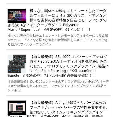
様々な共鳴体の挙動をエミュレートしたモーダ
ルフィルターにより金属やガラス、ピアノなど
様々な素材の音響特性を自在にモーフィングで
きる強力なフィルタープラグイン Polyverse
Music「Supermodal」が30%OFF、69ドルに！！！
様々な共鳴体の挙動をエミュレートしたモーダルフィルターにより金属
やガラス、ピアノなど様々な素材の音響特性を自在にモーフィングでき
る強力なフィルタープラグイン
【過去最安値】SSL 4000コンソールのアナログ
特性とsonibleのAIオーディオ分析機能を組み合
わせた、アナログモデリングプラグイン3製品バ
ンドル Solid State Logic「SSL autoSeries
Bundle」が50%OFF、75ドル圧倒的過去最安値に！！
【過去最安値】SSL 4000コンソールのアナログ特性とsonibleのAIオーデ
ィオ分析機能を組み合わせた、アナログモデリングプラグイン3製品バ
ンドル So
【過去最安値】AIにより録音のリバーブ成分の
ブースト / カットやリバーブの特性を変更する、
強力なリアルタイムデミキシングプラグイン
Zynaptiq「UNVEIL」が74%OFF、69ドル圧倒的過去最安値