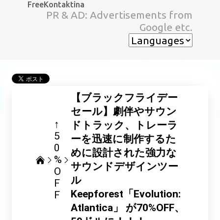
FreeKontaktina
スキップしてメイン コンテンツに移動
PR & AD: Advertisements from
Google etc.
【ブラックフライデー
セール】劇伴やサウン
↑
ドトラック、トレーラ
5
ーを迅速に制作するた
0
めに設計された強力な
%
サウンドデザインツー
O
ル
F
Keepforest「Evolution:
F
Atlantica」 が70%OFF、