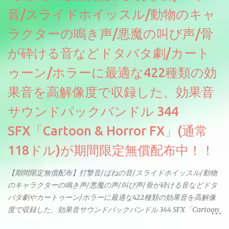
音/スライドホイッスル/動物のキャ
ラクターの鳴き声/悪魔の叫び声/骨
が砕ける音などドタバタ劇/カート
ゥーン/ホラーに最適な422種類の効
果音を高解像度で収録した、効果音
サウンドパックバンドル 344
SFX「Cartoon & Horror FX」(通常
118ドル)が期間限定無償配布中！！
【期間限定無償配布】打撃音/ばねの音/スライドホイッスル/動物
のキャラクターの鳴き声/悪魔の声/叫び声/骨が砕ける音などドタ
バタ劇やカートゥーン/ホラーに最適な422種類の効果音を高解像
度で収録した、効果音サウンドパックバンドル 344 SFX「Cartoon
& Horror FX」(通常118ドル)が期間限定無償配布中。サンプリン