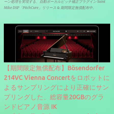
ーン処理を実現する、自動ボーカルピッチ補正プラグイン Saint
Mike DSP「PitchCure」リリース & 期間限定無償配布中。
【期間限定無償配布】Bösendorfer
214VC Vienna Concertをロボットに
よるサンプリングにより正確にサン
プリングした、総容量20GBのグラ
ンドピアノ音源 IK