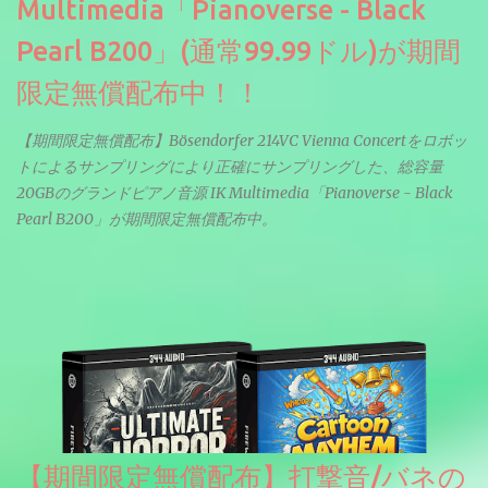
Multimedia「Pianoverse - Black
Pearl B200」(通常99.99ドル)が期間
限定無償配布中！！
【期間限定無償配布】Bösendorfer 214VC Vienna Concertをロボッ
トによるサンプリングにより正確にサンプリングした、総容量
20GBのグランドピアノ音源 IK Multimedia「Pianoverse - Black
Pearl B200」が期間限定無償配布中。
【期間限定無償配布】打撃音/バネの