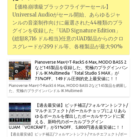
【価格崩壊級ブラックフライデーセール】
Universal Audioがセール開始、あらゆるジャ
ンルの音楽制作向けに厳選された44種類のプラ
グインを収録した「UAD Signature Edition」
(総額8,716 ドル相当)任意のUAD製品からのクロ
スグレードが299ドル等、各種製品が最大90%
Pianoverse MaxやT-RackS 6 Max, MODO BASS 2
など145製品を収録した、究極のプラグインバン
ドル IK Multimedia「Total Studio 5 MAX」が
75%OFF、149ドル圧倒的史上最安値に！！
Pianoverse MaxやT-RackS 6 Max, MODO BASS 2など145製品を網羅し
た、究極のプラグインバンドル IK Multimedi
【過去最安値】ピッチ補正/フォルマントシフト/
マルチエフェクト/ボーカルチョップによりあら
ゆるボーカルを傑出したボーカルサウンドに変
える、新時代のボーカルプラグイン
UJAM「VOXCRAFT」が51%OFF、5,800円過去最安値に！！
【過去最安値】ピッチ補正/フォルマントシフト/マルチエフェクト/ボー