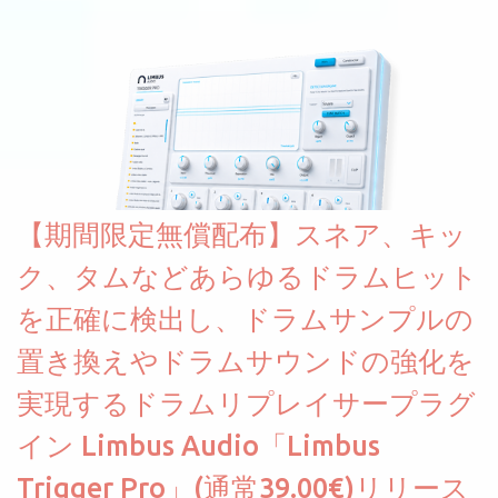
です。パフォーマンス機能とエディット機能以外全ての機能が使
えるようになっています。総容量も7GBを超えます。複数の設定に
より音色が作りこまれているため、あらかじめアルペジオがプロ
グラムされているプリセットも多いですが、アルペジオを切るこ
とももちろんできます。 ほとんどのシンセライブラリは、音を一
度サンプリングしてベロシティで音量を調整します。 しかし、
ELYSIONは違います。ビンテージシンセを含む様々な音源から、
複数のベロシティレイヤーにわたって録音し、各レイヤーを整形
【期間限定無償配布】スネア、キッ
することで、弱く演奏した場合と強く演奏した場合で、全く異な
る音色が得られます。単に音量を変えただけの同じ音ではありま
ク、タムなどあらゆるドラムヒット
せん。
を正確に検出し、ドラムサンプルの
置き換えやドラムサウンドの強化を
実現するドラムリプレイサープラグ
イン Limbus Audio「Limbus
Trigger Pro」(通常39.00€)リリース