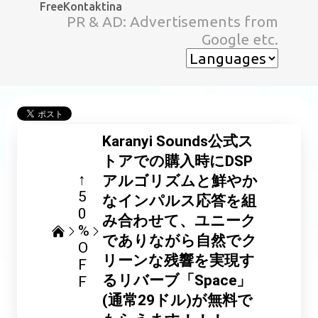
FreeKontaktina
スキップしてメイン コンテンツに移動
PR & AD: Advertisements from
Google etc.
Karanyi Sounds公式ス
トアでの購入時にDSP
↑
アルゴリズムと鮮やか
5
なインパルス応答を組
0
み合わせて、ユニーク
%
でありながら自然でク
O
リーンな残響を実現す
F
るリバーブ「Space」
F
(通常29ドル)が無料で