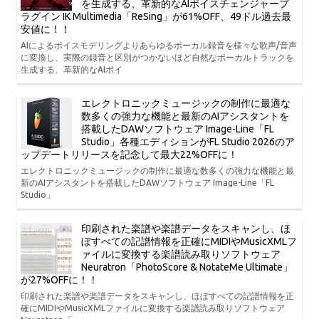
を生成する、革新的なAIボイスチェンジャープ
ラグイン IK Multimedia「ReSing」が61%OFF、49ドル過去最
安値に！！
AIによるボイスモデリングよりあらゆるボーカル録音を様々な歌声/音声
に変換し、実際の録音と区別がつかないほど自然なボーカルトラックを
生成する、革新的なAIボイ
エレクトロニックミュージックの制作に最適な
数多くの強力な機能と最新のAIアシスタントを
搭載したDAWソフトウェア Image-Line「FL
Studio」各種エディションがFL Studio 2026のア
ップデートリリースを記念して最大22%OFFに！
エレクトロニックミュージックの制作に最適な数多くの強力な機能と最
新のAIアシスタントを搭載したDAWソフトウェア Image-Line「FL
Studio」
印刷された楽譜や楽譜データをスキャンし、ほ
ぼすべての記譜情報を正確にMIDIやMusicXMLフ
ァイルに変換する楽譜読み取りソフトウェア
Neuratron「PhotoScore & NotateMe Ultimate」
が27%OFFに！！
印刷された楽譜や楽譜データをスキャンし、ほぼすべての記譜情報を正
確にMIDIやMusicXMLファイルに変換する楽譜読み取りソフトウェア