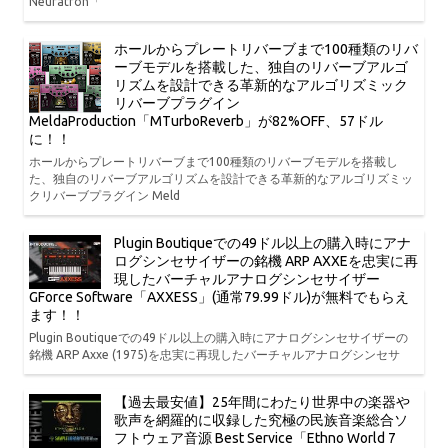
Neuratron「
ホールからプレートリバーブまで100種類のリバ
ーブモデルを搭載した、独自のリバーブアルゴ
リズムを設計できる革新的なアルゴリズミック
リバーブプラグイン
MeldaProduction「MTurboReverb」が82%OFF、57ドル
に！！
ホールからプレートリバーブまで100種類のリバーブモデルを搭載し
た、独自のリバーブアルゴリズムを設計できる革新的なアルゴリズミッ
クリバーブプラグイン Meld
Plugin Boutiqueでの49ドル以上の購入時にアナ
ログシンセサイザーの銘機 ARP AXXEを忠実に再
現したバーチャルアナログシンセサイザー
GForce Software「AXXESS」(通常79.99ドル)が無料でもらえ
ます！！
Plugin Boutiqueでの49ドル以上の購入時にアナログシンセサイザーの
銘機 ARP Axxe (1975)を忠実に再現したバーチャルアナログシンセサ
【過去最安値】25年間にわたり世界中の楽器や
歌声を網羅的に収録した究極の民族音楽総合ソ
フトウェア音源 Best Service「Ethno World 7