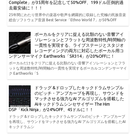
Complete」が35周年を記念して50%OFF、199ドル圧倒的過
去最安値に！！！
25年間にわたり世界中の楽器や歌声を網羅的に収録した究極の民族音楽
総合ソフトウェア音源 Best Service「Ethno World 7」が50%OFF
ボーカルをクリアに捉える比類のない音響アイ
ソレーションとフラットな周波数特性/時間軸の
一貫性を実現する、ライブステージとスタジオ
レコーディングの両方に対応したボーカル用コ
ンデンサーマイク Earthworks「SR314」が20%OFFに！
ボーカルだけをクリアに捉える比類のない音響アイソレーションとフラ
ットな周波数特性/時間軸の一貫性を実現するボーカルコンデンサーマイ
ク Earthworks「S
ドラッグ &ドロップしたキックドラムサンプル
のピッチ・アンプカーブを再現し、サウンドを
マッチさせる強力なAI アルゴリズムを搭載した
AIキックドラムシンセサイザー The Him
DSP「Kick Ninja」が24%OFF、45ドルに！！
ドラッグ &ドロップしたキックドラムサンプルのピッチ・アンプカーブ
を再現し、サウンドをマッチさせる強力なAI アルゴリズムを搭載したAI
キックドラムシ