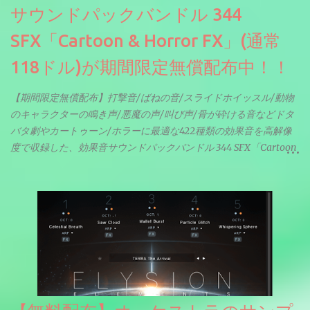
サウンドパックバンドル 344
SFX「Cartoon & Horror FX」(通常
118ドル)が期間限定無償配布中！！
【期間限定無償配布】打撃音/ばねの音/スライドホイッスル/動物
のキャラクターの鳴き声/悪魔の声/叫び声/骨が砕ける音などドタ
バタ劇やカートゥーン/ホラーに最適な422種類の効果音を高解像
度で収録した、効果音サウンドパックバンドル 344 SFX「Cartoon
& Horror FX」(通常118ドル)が期間限定無償配布中。サンプリン
グレート等もしっかりと業界水準を満たしております。