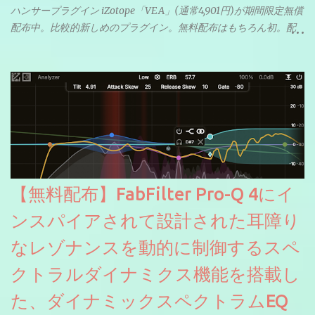
ハンサープラグイン iZotope「VEA」(通常4,901円)が期間限定無償
配布中。比較的新しめのプラグイン。無料配布はもちろん初。配
信やナレーションにもぴったり。ボーカルミックスやVTuberさん
にも。
【無料配布】FabFilter Pro-Q 4にイ
ンスパイアされて設計された耳障り
なレゾナンスを動的に制御するスペ
クトラルダイナミクス機能を搭載し
た、ダイナミックスペクトラムEQ