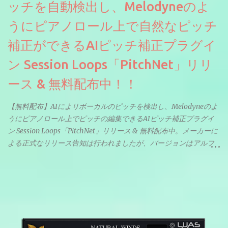
ッチを自動検出し、Melodyneのよ
うにピアノロール上で自然なピッチ
補正ができるAIピッチ補正プラグイ
ン Session Loops「PitchNet」リリ
ース & 無料配布中！！
【無料配布】AIによりボーカルのピッチを検出し、Melodyneのよ
うにピアノロール上でピッチの編集できるAIピッチ補正プラグイ
ン Session Loops「PitchNet」リリース & 無料配布中。メーカーに
よる正式なリリース告知は行われましたが、バージョンはアルフ
ァと記載されているようなので今後アップデートで細かいバグな
どが修正されていくのだと思われます。筆者もざっくりと確認し
たところ動作は問題なさそうです。KVR Developer Challenge
2026に出品されている製品になります。国内代理店でも取り扱い
のあるDrumNetのメーカーです。調べたところによるとオープン
ソースを元に設計・改良した製品のようです。