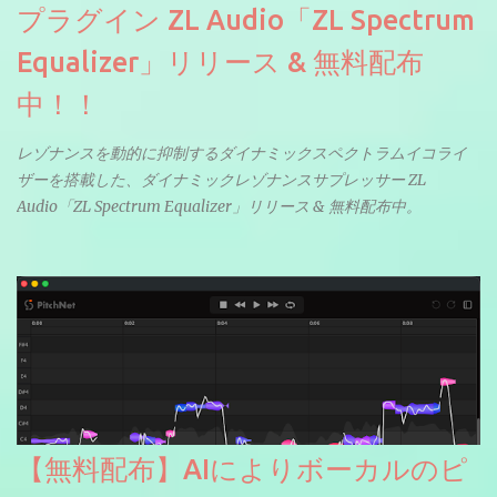
プラグイン ZL Audio「ZL Spectrum
Equalizer」リリース & 無料配布
中！！
レゾナンスを動的に抑制するダイナミックスペクトラムイコライ
ザーを搭載した、ダイナミックレゾナンスサプレッサー ZL
Audio「ZL Spectrum Equalizer」リリース & 無料配布中。
【無料配布】AIによりボーカルのピ