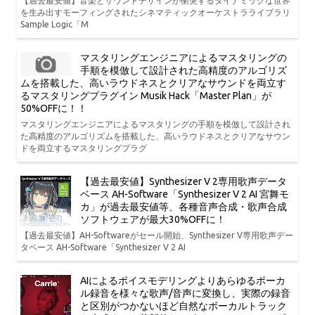
【過去最安値】音楽とサウンドデザインが衝突するダイナミックな世界
を生み出すモーフィングされたシネマティックオーケストラライブラリ
Sample Logic「M
マスタリングエンジニアによるマスタリングの
手順を模倣して設計された高精度のアルゴリズ
ムを搭載した、高いラウドネスとクリアなサウンドを両立す
るマスタリングプラグイン Musik Hack「Master Plan」が
50%OFFに！！
マスタリングエンジニアによるマスタリングの手順を模倣して設計され
た高精度のアルゴリズムを搭載した、高いラウドネスとクリアなサウン
ドを両立するマスタリングプラグ
【過去最安値】Synthesizer V 2専用歌声データ
ベース AH-Software「Synthesizer V 2 AI 宮舞モ
カ」が過去最安値等、各種音声合成・歌声合成
ソフトウェアが最大30%OFFに！
【過去最安値】AH-Softwareがセール開始、Synthesizer V専用歌声デー
タベース AH-Software「Synthesizer V 2 AI
AIによるボイスモデリングよりあらゆるボーカ
ル録音を様々な歌声/音声に変換し、実際の録音
と区別がつかないほど自然なボーカルトラック