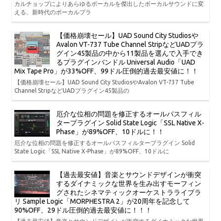
カルチョップによりあらゆるボーカルを傑出したボーカルサウンドに変
える、新時代のボーカルプラ
【価格崩壊セール】UAD Sound City Studiosや
Avalon VT-737 Tube Channel StripなどUADプラ
グイン45製品の中から11製品を選んで入手でき
るプラグインバンドル Universal Audio「UAD
Mix Tape Pro」が33%OFF、99ドル圧倒的過去最安値に！！
【価格崩壊セール】UAD Sound City StudiosやAvalon VT-737 Tube
Channel StripなどUADプラグイン45製品の
厄介な位相の問題を修正するオールパスフィル
タープラグイン Solid State Logic「SSL Native X-
Phase」が89%OFF、10ドルに！！
厄介な位相の問題を修正するオールパスフィルタープラグイン Solid
State Logic「SSL Native X-Phase」が89%OFF、10ドルに
【過去最安値】音楽とサウンドデザインが衝突
するダイナミックな世界を生み出すモーフィン
グされたシネマティックオーケストラライブラ
リ Sample Logic「MORPHESTRA 2」が20周年を記念して
90%OFF、29ドル圧倒的過去最安値に！！！