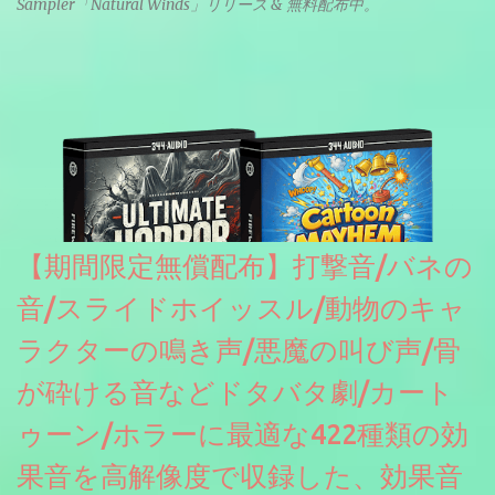
Sampler「Natural Winds」リリース & 無料配布中。
【期間限定無償配布】打撃音/バネの
音/スライドホイッスル/動物のキャ
ラクターの鳴き声/悪魔の叫び声/骨
が砕ける音などドタバタ劇/カート
ゥーン/ホラーに最適な422種類の効
果音を高解像度で収録した、効果音