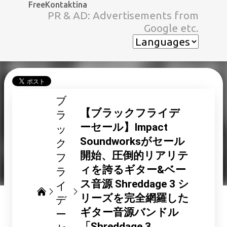
FreeKontaktina
スキップしてメイン コンテンツに移動
PR & AD: Advertisements from
Google etc.
ブ
【ブラックフライデ
ラ
ーセール】Impact
ッ
Soundworksがセール
ク
開始、圧倒的リアリテ
フ
ィを誇るギター&ベー
ラ
ス音源 Shreddage 3 シ
イ
リーズを完全網羅した
デ
ギター音源バンドル
ー
「Shreddage 3