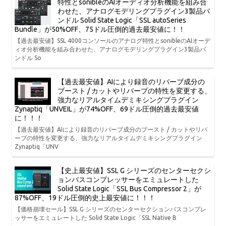
特性とsonibleのAIオーディオ分析機能を組み合
わせた、アナログモデリングプラグイン3製品バ
ンドル Solid State Logic「SSL autoSeries
Bundle」が50%OFF、75ドル圧倒的過去最安値に！！
【過去最安値】SSL 4000コンソールのアナログ特性とsonibleのAIオーデ
ィオ分析機能を組み合わせた、アナログモデリングプラグイン3製品バ
ンドル So
【過去最安値】AIにより録音のリバーブ成分の
ブースト / カットやリバーブの特性を変更する、
強力なリアルタイムデミキシングプラグイン
Zynaptiq「UNVEIL」が74%OFF、69ドル圧倒的過去最安値
に！！！
【過去最安値】AIにより録音のリバーブ成分のブースト / カットやリバ
ーブの特性を変更する、強力なリアルタイムデミキシングプラグイン
Zynaptiq「UNV
【史上最安値】SSL G シリーズのセンターセクシ
ョンバスコンプレッサーをエミュレートした
Solid State Logic「SSL Bus Compressor 2」が
87%OFF、19ドル圧倒的史上最安値に！！！
【価格崩壊セール】SSL G シリーズのセンターセクションバスコンプレ
ッサーをエミュレートした Solid State Logic「SSL Native B