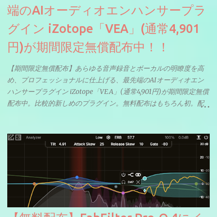
端のAIオーディオエンハンサープラ
グイン iZotope「VEA」(通常4,901
円)が期間限定無償配布中！！
【期間限定無償配布】あらゆる音声録音とボーカルの明瞭度を高
め、プロフェッショナルに仕上げる、最先端のAIオーディオエン
ハンサープラグイン iZotope「VEA」(通常4,901円)が期間限定無償
配布中。比較的新しめのプラグイン。無料配布はもちろん初。配
信やナレーションにもぴったり。ボーカルミックスやVTuberさん
にも。