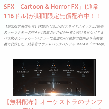
SFX「Cartoon & Horror FX」(通常
118ドル)が期間限定無償配布中！！
【期間限定無償配布】打撃音/ばねの音/スライドホイッスル/動物
のキャラクターの鳴き声/悪魔の声/叫び声/骨が砕ける音などドタ
バタ劇やカートゥーン/ホラーに最適な422種類の効果音を高解像
度で収録した、効果音サウンドパックバンドル 344 SFX「Cartoon
& Horror FX」(通常118ドル)が期間限定無償配布中。サンプリン
グレート等もしっかりと業界水準を満たしております。
【無料配布】オーケストラのサンプ