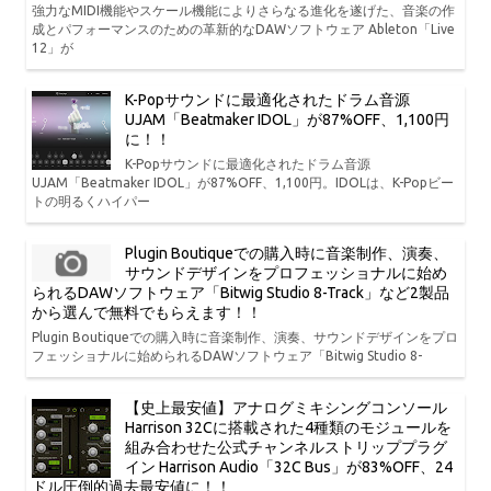
強力なMIDI機能やスケール機能によりさらなる進化を遂げた、音楽の作
成とパフォーマンスのための革新的なDAWソフトウェア Ableton「Live
12」が
K-Popサウンドに最適化されたドラム音源
UJAM「Beatmaker IDOL」が87%OFF、1,100円
に！！
K-Popサウンドに最適化されたドラム音源
UJAM「Beatmaker IDOL」が87%OFF、1,100円。IDOLは、K-Popビー
トの明るくハイパー
Plugin Boutiqueでの購入時に音楽制作、演奏、
サウンドデザインをプロフェッショナルに始め
られるDAWソフトウェア「Bitwig Studio 8-Track」など2製品
から選んで無料でもらえます！！
Plugin Boutiqueでの購入時に音楽制作、演奏、サウンドデザインをプロ
フェッショナルに始められるDAWソフトウェア「Bitwig Studio 8-
【史上最安値】アナログミキシングコンソール
Harrison 32Cに搭載された4種類のモジュールを
組み合わせた公式チャンネルストリッププラグ
イン Harrison Audio「32C Bus」が83%OFF、24
ドル圧倒的過去最安値に！！