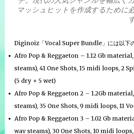
チ。現代の人気ジャンルを幅広く
マッシュヒットを作成するために
Diginoiz「Vocal Super Bundle
Afro Pop & Reggaeton – 1.12 Gb material, 
steams), 41 One Shots, 15 midi loops, 2 Sp
(5 dry + 5 wet)
Afro Pop & Reggaeton 2 – 1.2Gb material,
steams), 35 One Shots, 9 midi loops, 11 Vo
Afro Pop & Reggaeton 3 – 1.02 Gb material
wav steams), 30 One Shots, 10 midi loops, 