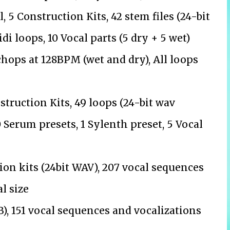
 5 Construction Kits, 42 stem files (24-bit
di loops, 10 Vocal parts (5 dry + 5 wet)
hops at 128BPM (wet and dry), All loops
truction Kits, 49 loops (24-bit wav
10 Serum presets, 1 Sylenth preset, 5 Vocal
on kits (24bit WAV), 207 vocal sequences
l size
), 151 vocal sequences and vocalizations