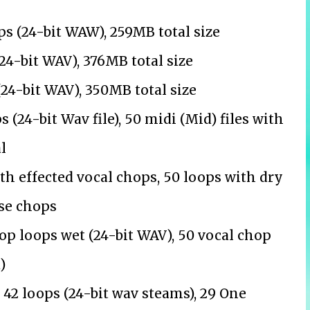
s (24-bit WAW), 259MB total size
24-bit WAV), 376MB total size
24-bit WAV), 350MB total size
(24-bit Wav file), 50 midi (Mid) files with
l
h effected vocal chops, 50 loops with dry
ose chops
p loops wet (24-bit WAV), 50 vocal chop
)
42 loops (24-bit wav steams), 29 One