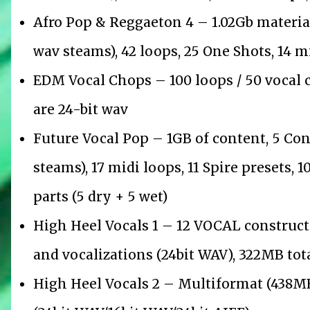
Afro Pop & Reggaeton 4 – 1.02Gb material,
wav steams), 42 loops, 25 One Shots, 14 mi
EDM Vocal Chops – 100 loops / 50 vocal c
are 24-bit wav
Future Vocal Pop – 1GB of content, 5 Cons
steams), 17 midi loops, 11 Spire presets, 
parts (5 dry + 5 wet)
High Heel Vocals 1 – 12 VOCAL constructi
and vocalizations (24bit WAV), 322MB tota
High Heel Vocals 2 – Multiformat (438MB