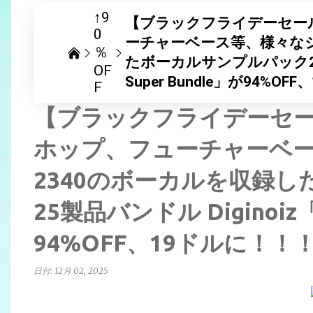
↑9
【ブラックフライデーセール
0
ーチャーベース等、様々なジ
％
たボーカルサンプルパック25製品
OF
Super Bundle」が94%O
F
【ブラックフライデーセー
ホップ、フューチャーベ
2340のボーカルを収録
25製品バンドル Diginoiz「V
94%OFF、19ドルに！！
日付:
12月 02, 2025