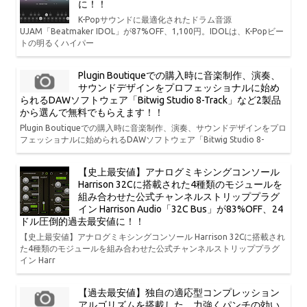
に！！
K-Popサウンドに最適化されたドラム音源
UJAM「Beatmaker IDOL」が87%OFF、1,100円。IDOLは、K-Popビー
トの明るくハイパー
Plugin Boutiqueでの購入時に音楽制作、演奏、
サウンドデザインをプロフェッショナルに始め
られるDAWソフトウェア「Bitwig Studio 8-Track」など2製品
から選んで無料でもらえます！！
Plugin Boutiqueでの購入時に音楽制作、演奏、サウンドデザインをプロ
フェッショナルに始められるDAWソフトウェア「Bitwig Studio 8-
【史上最安値】アナログミキシングコンソール
Harrison 32Cに搭載された4種類のモジュールを
組み合わせた公式チャンネルストリッププラグ
イン Harrison Audio「32C Bus」が83%OFF、24
ドル圧倒的過去最安値に！！
【史上最安値】アナログミキシングコンソール Harrison 32Cに搭載され
た4種類のモジュールを組み合わせた公式チャンネルストリッププラグ
イン Harr
【過去最安値】独自の適応型コンプレッション
アルゴリズムを搭載した、力強くパンチの効い