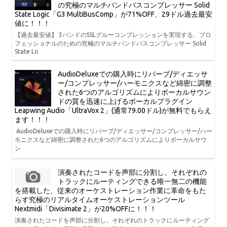
の究極のマルチバンドバスコンプレッサー Solid
State Logic「G3 MultiBusComp」が71%OFF、29ドル過去最安
値に！！！
【過去最安値】 3バンドのSSLグルーコンプレッションを実現する、プロ
フェッショナルのための究極のマルチバンドバスコンプレッサー Solid
State Lo
AudioDeluxeでの購入時にリバーブ/ディエッサ
ー/コンプレッサー/ハーモニクスなど綿密に調整
された6つのアルゴリズムによりボーカルサウン
ドの質を迅速に上げるボーカルプラグイン
Leapwing Audio「UltraVox 2」(通常79.00ドル)が無料でもらえ
ます！！！
AudioDeluxeでの購入時にリバーブ/ディエッサー/コンプレッサー/ハー
モニクスなど綿密に調整された6つのアルゴリズムによりボーカルサウ
ン
演奏されたコードを声部に分割し、それぞれの
トラックにルーティングできる唯一無二の機能
を搭載した、従来のオーケストレーション作業に革命をもた
らす究極のリアルタイムオーケストレーションツール
Nextmidi「Divisimate 2」が20%OFFに！！！
演奏されたコードを声部に分割し、それぞれのトラックにルーティング