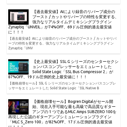
【過去最安値】AIにより録音のリバーブ成分の
ブースト / カットやリバーブの特性を変更する、
強力なリアルタイムデミキシングプラグイン
Zynaptiq「UNVEIL」が74%OFF、69ドル圧倒的過去最安値
に！！！
【過去最安値】AIにより録音のリバーブ成分のブースト / カットやリバ
ーブの特性を変更する、強力なリアルタイムデミキシングプラグイン
Zynaptiq「UNV
【史上最安値】SSL G シリーズのセンターセクシ
ョンバスコンプレッサーをエミュレートした
Solid State Logic「SSL Bus Compressor 2」が
87%OFF、19ドル圧倒的史上最安値に！！！
【価格崩壊セール】SSL G シリーズのセンターセクションバスコンプレ
ッサーをエミュレートした Solid State Logic「SSL Native B
【価格崩壊セール】Bogren Digitalがセール開
始、現在入手可能な最も高級で高品質なギター
アンプの 1 つであるMLC Amps SUBZERO 100を
再現した公認のギターアンプシミュレーションプラグイン
「MLC S_Zero 100」が82%OFF、17ドル圧倒的過去最安値
に！！！