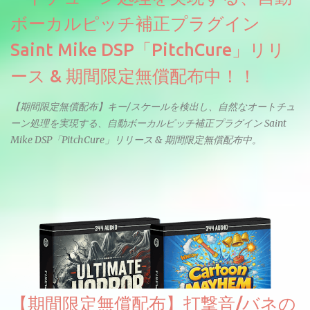
ボーカルピッチ補正プラグイン
Saint Mike DSP「PitchCure」リリ
ース & 期間限定無償配布中！！
【期間限定無償配布】キー/スケールを検出し、自然なオートチュ
ーン処理を実現する、自動ボーカルピッチ補正プラグイン Saint
Mike DSP「PitchCure」リリース & 期間限定無償配布中。
【期間限定無償配布】打撃音/バネの