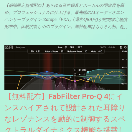
【期間限定無償配布】あらゆる音声録音とボーカルの明瞭度を高
め、プロフェッショナルに仕上げる、最先端のAIオーディオエン
ハンサープラグイン iZotope「VEA」(通常4,901円)が期間限定無償
配布中。比較的新しめのプラグイン。無料配布はもちろん初。配
信やナレーションにもぴったり。ボーカルミックスやVTuberさん
にも。
【無料配布】FabFilter Pro-Q 4にイ
ンスパイアされて設計された耳障り
なレゾナンスを動的に制御するスペ
クトラルダイナミクス機能を搭載し