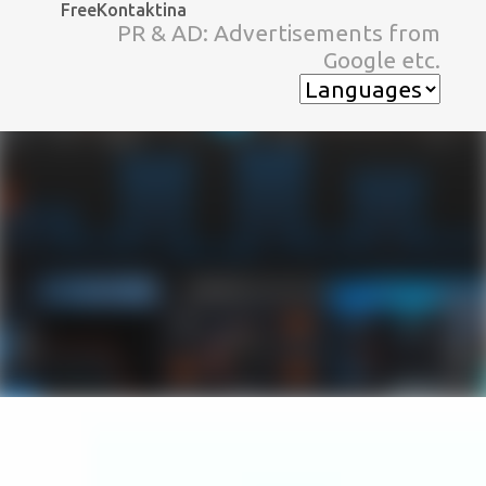
FreeKontaktina
スキップしてメイン コンテンツに移動
PR & AD: Advertisements from
Google etc.