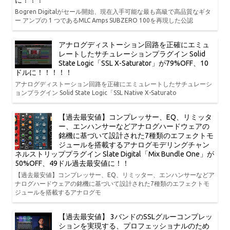
Bogren Digitalがセール開始、現在入手可能な最も高級で高品質なギタ
ー アンプの 1 つであるMLC Amps SUBZERO 100を再現した公認
アナログディストーション回路を正確にエミュ
レートしたサチュレーションプラグイン Solid
State Logic「SSL X-Saturator」が79%OFF、10
ドルに！！！！！
アナログディストーション回路を正確にエミュレートしたサチュレーシ
ョンプラグイン Solid State Logic「SSL Native X-Saturato
【過去最安値】コンプレッサー、EQ、リミッタ
ー、エンハンサーなどアナログハードウェアの
銘機に基づいて設計された7種類のエフェクトモ
ジュールを搭載するアナログモデリングチャン
ネルストリッププラグイン Slate Digital「Mix Bundle One」が
50%OFF、49ドル過去最安値に！！
【過去最安値】コンプレッサー、EQ、リミッター、エンハンサーなどア
ナログハードウェアの銘機に基づいて設計された7種類のエフェクトモ
ジュールを搭載するアナログモ
【過去最安値】 3バンドのSSLグルーコンプレッ
ションを実現する、プロフェッショナルのため