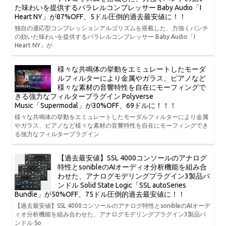
た味わいを提供するパラレルコンプレッサー Baby Audio「I
Heart NY」が87%OFF、5ドル圧倒的過去最安値に！！
独自の適応型コンプレッションアルゴリズムを搭載した、力強くパンチ
の効いた味わいを提供するパラレルコンプレッサー Baby Audio「I
Heart NY」が
様々な共鳴体の挙動をエミュレートしたモーダ
ルフィルターにより金属やガラス、ピアノなど
様々な素材の音響特性を自在にモーフィングで
きる強力なフィルタープラグイン Polyverse
Music「Supermodal」が30%OFF、69ドルに！！！
様々な共鳴体の挙動をエミュレートしたモーダルフィルターにより金属
やガラス、ピアノなど様々な素材の音響特性を自在にモーフィングでき
る強力なフィルタープラグイン
【過去最安値】SSL 4000コンソールのアナログ
特性とsonibleのAIオーディオ分析機能を組み合
わせた、アナログモデリングプラグイン3製品バ
ンドル Solid State Logic「SSL autoSeries
Bundle」が50%OFF、75ドル圧倒的過去最安値に！！
【過去最安値】SSL 4000コンソールのアナログ特性とsonibleのAIオーデ
ィオ分析機能を組み合わせた、アナログモデリングプラグイン3製品バ
ンドル So