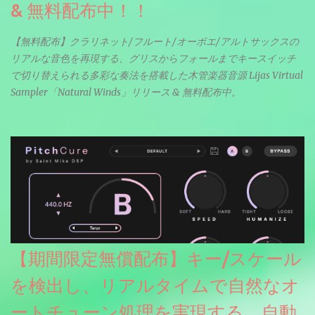
& 無料配布中！！
【無料配布】クラリネット/フルート/オーボエ/アルトサックスの
リアルな音色を再現する、グリスからフォールまでキースイッチ
で切り替えられる多彩な奏法を搭載した木管楽器音源 Lijas Virtual
Sampler「Natural Winds」リリース & 無料配布中。
【期間限定無償配布】キー/スケール
を検出し、リアルタイムで自然なオ
ートチューン処理を実現する、自動