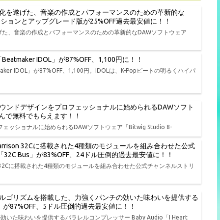
進化を遂げた、音楽の作成とパフォーマンスのための革新的な
種エディションとアップグレード版が25%OFF過去最安値に！！
遂げた、音楽の作成とパフォーマンスのための革新的なDAWソフトウェア
tmaker IDOL」が87%OFF、1,100円に！！
er IDOL」が87%OFF、1,100円。IDOLは、K-Popビートの明るくハイパ
、演奏、サウンドデザインをプロフェッショナルに始められるDAWソフト
品から選んで無料でもらえます！！
ェッショナルに始められるDAWソフトウェア「Bitwig Studio 8-
rison 32Cに搭載された4種類のモジュールを組み合わせた公式
io「32C Bus」が83%OFF、24ドル圧倒的過去最安値に！！
on 32Cに搭載された4種類のモジュールを組み合わせた公式チャンネルストリ
ルゴリズムを搭載した、力強くパンチの効いた味わいを提供する
t NY」が87%OFF、5ドル圧倒的過去最安値に！！
わいを提供するパラレルコンプレッサー Baby Audio「I Heart