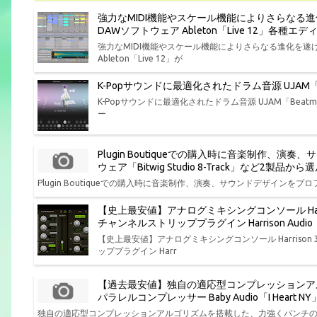
強力なMIDI機能やスケール機能によりさらなる
DAWソフトウェア Ableton「Live 12」各
強力なMIDI機能やスケール機能によりさらなる進化を
Ableton「Live 12」が
K-Popサウンドに最適化されたドラム音源 UJAM「Bea
K-Popサウンドに最適化されたドラム音源 UJAM「Beatmak
ー
Plugin Boutiqueでの購入時に音楽制作
ウェア「Bitwig Studio 8-Track」など2製
Plugin Boutiqueでの購入時に音楽制作、演奏、サウンドデザインをプロフ
【史上最安値】アナログミキシングコンソール Har
チャンネルストリッププラグイン Harrison Aud
【史上最安値】アナログミキシングコンソール Harris
ッププラグイン Harr
【過去最安値】独自の適応型コンプレッションア
パラレルコンプレッサー Baby Audio「I Hear
独自の適応型コンプレッションアルゴリズムを搭載した、力強くパンチの効いた味