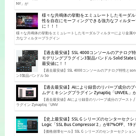
NY」が
様々な共鳴体の挙動をエミュレートしたモーダル
性を自在にモーフィングできる強力なフィルタープラグイン P
に！！！
様々な共鳴体の挙動をエミュレートしたモーダルフィルターにより金属
力なフィルタープラグイン
【過去最安値】SSL 4000コンソールのアナログ
モデリングプラグイン3製品バンドル Solid State Log
最安値に！！
【過去最安値】SSL 4000コンソールのアナログ特性とs
ン3製品バンドル So
【過去最安値】AIにより録音のリバーブ成分のブ
ムデミキシングプラグイン Zynaptiq「UNVEI
【過去最安値】AIにより録音のリバーブ成分のブースト 
ラグイン Zynaptiq「UNV
【史上最安値】SSL G シリーズのセンターセクション
Logic「SSL Bus Compressor 2」が87%O
【価格崩壊セール】SSL G シリーズのセンターセクションバスコンプ