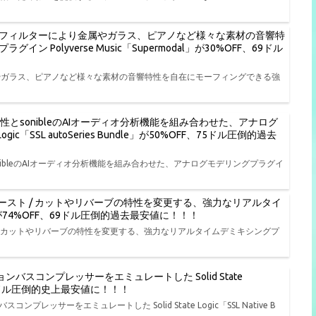
フィルターにより金属やガラス、ピアノなど様々な素材の音響特
olyverse Music「Supermodal」が30%OFF、69ドル
やガラス、ピアノなど様々な素材の音響特性を自在にモーフィングできる強
特性とsonibleのAIオーディオ分析機能を組み合わせた、アナログ
ic「SSL autoSeries Bundle」が50%OFF、75ドル圧倒的過去
onibleのAIオーディオ分析機能を組み合わせた、アナログモデリングプラグイ
ースト / カットやリバーブの特性を変更する、強力なリアルタイ
L」が74%OFF、69ドル圧倒的過去最安値に！！！
/ カットやリバーブの特性を変更する、強力なリアルタイムデミキシングプ
バスコンプレッサーをエミュレートした Solid State
FF、19ドル圧倒的史上最安値に！！！
レッサーをエミュレートした Solid State Logic「SSL Native B