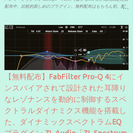
配布中。比較的新しめのプラグイン。無料配布はもちろん初。配
信やナレーションにもぴったり。ボーカルミックスやVTuberさん
にも。
【無料配布】FabFilter Pro-Q 4にイ
ンスパイアされて設計された耳障り
なレゾナンスを動的に制御するスペ
クトラルダイナミクス機能を搭載し
た、ダイナミックスペクトラムEQ