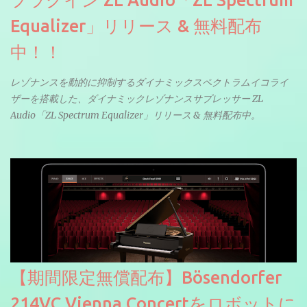
プラグイン ZL Audio「ZL Spectrum
Equalizer」リリース & 無料配布
中！！
レゾナンスを動的に抑制するダイナミックスペクトラムイコライ
ザーを搭載した、ダイナミックレゾナンスサプレッサー ZL
Audio「ZL Spectrum Equalizer」リリース & 無料配布中。
【期間限定無償配布】Bösendorfer
214VC Vienna Concertをロボットに