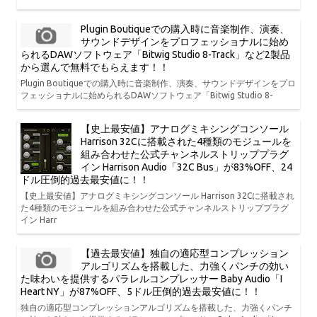
Plugin Boutiqueでの購入時に音楽制作、演奏、
サウンドデザインをプロフェッショナルに始め
られるDAWソフトウェア「Bitwig Studio 8-Track」など2製品
から選んで無料でもらえます！！
Plugin Boutiqueでの購入時に音楽制作、演奏、サウンドデザインをプロ
フェッショナルに始められるDAWソフトウェア「Bitwig Studio 8-
【史上最安値】アナログミキシングコンソール
Harrison 32Cに搭載された4種類のモジュールを
組み合わせた公式チャンネルストリッププラグ
イン Harrison Audio「32C Bus」が83%OFF、24
ドル圧倒的過去最安値に！！
【史上最安値】アナログミキシングコンソール Harrison 32Cに搭載され
た4種類のモジュールを組み合わせた公式チャンネルストリッププラグ
イン Harr
【過去最安値】独自の適応型コンプレッション
アルゴリズムを搭載した、力強くパンチの効い
た味わいを提供するパラレルコンプレッサー Baby Audio「I
Heart NY」が87%OFF、5ドル圧倒的過去最安値に！！
独自の適応型コンプレッションアルゴリズムを搭載した、力強くパンチ