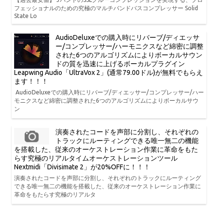
フェッショナルのための究極のマルチバンドバスコンプレッサー Solid
State Lo
AudioDeluxeでの購入時にリバーブ/ディエッサ
ー/コンプレッサー/ハーモニクスなど綿密に調整
された6つのアルゴリズムによりボーカルサウン
ドの質を迅速に上げるボーカルプラグイン
Leapwing Audio「UltraVox 2」(通常79.00ドル)が無料でもらえ
ます！！！
AudioDeluxeでの購入時にリバーブ/ディエッサー/コンプレッサー/ハー
モニクスなど綿密に調整された6つのアルゴリズムによりボーカルサウ
ン
演奏されたコードを声部に分割し、それぞれの
トラックにルーティングできる唯一無二の機能
を搭載した、従来のオーケストレーション作業に革命をもた
らす究極のリアルタイムオーケストレーションツール
Nextmidi「Divisimate 2」が20%OFFに！！！
演奏されたコードを声部に分割し、それぞれのトラックにルーティング
できる唯一無二の機能を搭載した、従来のオーケストレーション作業に
革命をもたらす究極のリアルタ