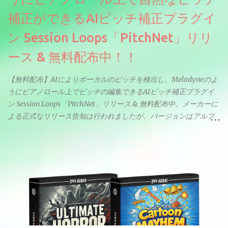
補正ができるAIピッチ補正プラグイ
ン Session Loops「PitchNet」リリ
ース & 無料配布中！！
【無料配布】AIによりボーカルのピッチを検出し、Melodyneのよ
うにピアノロール上でピッチの編集できるAIピッチ補正プラグイ
ン Session Loops「PitchNet」リリース & 無料配布中。メーカーに
よる正式なリリース告知は行われましたが、バージョンはアルフ
ァと記載されているようなので今後アップデートで細かいバグな
どが修正されていくのだと思われます。筆者もざっくりと確認し
たところ動作は問題なさそうです。KVR Developer Challenge
2026に出品されている製品になります。国内代理店でも取り扱い
のあるDrumNetのメーカーです。調べたところによるとオープン
ソースを元に設計・改良した製品のようです。