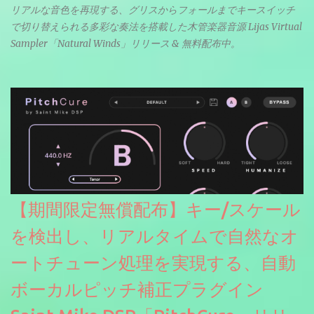
リアルな音色を再現する、グリスからフォールまでキースイッチ
で切り替えられる多彩な奏法を搭載した木管楽器音源 Lijas Virtual
Sampler「Natural Winds」リリース & 無料配布中。
【期間限定無償配布】キー/スケール
を検出し、リアルタイムで自然なオ
ートチューン処理を実現する、自動
ボーカルピッチ補正プラグイン