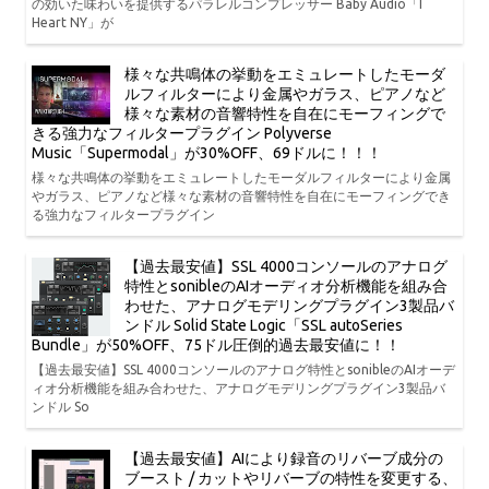
の効いた味わいを提供するパラレルコンプレッサー Baby Audio「I
Heart NY」が
様々な共鳴体の挙動をエミュレートしたモーダ
ルフィルターにより金属やガラス、ピアノなど
様々な素材の音響特性を自在にモーフィングで
きる強力なフィルタープラグイン Polyverse
Music「Supermodal」が30%OFF、69ドルに！！！
様々な共鳴体の挙動をエミュレートしたモーダルフィルターにより金属
やガラス、ピアノなど様々な素材の音響特性を自在にモーフィングでき
る強力なフィルタープラグイン
【過去最安値】SSL 4000コンソールのアナログ
特性とsonibleのAIオーディオ分析機能を組み合
わせた、アナログモデリングプラグイン3製品バ
ンドル Solid State Logic「SSL autoSeries
Bundle」が50%OFF、75ドル圧倒的過去最安値に！！
【過去最安値】SSL 4000コンソールのアナログ特性とsonibleのAIオーデ
ィオ分析機能を組み合わせた、アナログモデリングプラグイン3製品バ
ンドル So
【過去最安値】AIにより録音のリバーブ成分の
ブースト / カットやリバーブの特性を変更する、