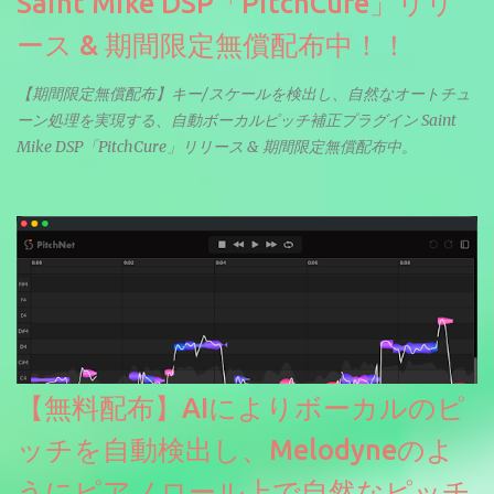
Saint Mike DSP「PitchCure」リリ
ース & 期間限定無償配布中！！
【期間限定無償配布】キー/スケールを検出し、自然なオートチュ
ーン処理を実現する、自動ボーカルピッチ補正プラグイン Saint
Mike DSP「PitchCure」リリース & 期間限定無償配布中。
【無料配布】AIによりボーカルのピ
ッチを自動検出し、Melodyneのよ
うにピアノロール上で自然なピッチ