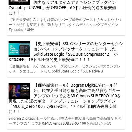
強力なリアルタイムデミキシングプラグイン
Zynaptiq「UNVEIL」が74%OFF、69ドル圧倒的過去最安値
に！！！
【過去最安値】AIにより録音のリバーブ成分のブースト / カットやリバ
ーブの特性を変更する、強力なリアルタイムデミキシングプラグイン
Zynaptiq「UNV
【史上最安値】SSL G シリーズのセンターセクシ
ョンバスコンプレッサーをエミュレートした
Solid State Logic「SSL Bus Compressor 2」が
87%OFF、19ドル圧倒的史上最安値に！！！
【価格崩壊セール】SSL G シリーズのセンターセクションバスコンプレ
ッサーをエミュレートした Solid State Logic「SSL Native B
【価格崩壊セール】Bogren Digitalがセール開
始、現在入手可能な最も高級で高品質なギター
アンプの 1 つであるMLC Amps SUBZERO 100を
再現した公認のギターアンプシミュレーションプラグイン
「MLC S_Zero 100」が82%OFF、17ドル圧倒的過去最安値
に！！！
Bogren Digitalがセール開始、現在入手可能な最も高級で高品質なギタ
ー アンプの 1 つであるMLC Amps SUBZERO 100を再現した公認