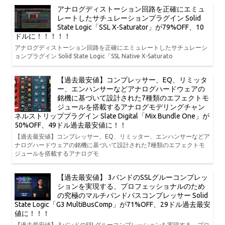
アナログディストーション回路を正確にエミュ
レートしたサチュレーションプラグイン Solid
State Logic「SSL X-Saturator」が79%OFF、10
ドルに！！！！！
アナログディストーション回路を正確にエミュレートしたサチュレーシ
ョンプラグイン Solid State Logic「SSL Native X-Saturato
【過去最安値】コンプレッサー、EQ、リミッタ
ー、エンハンサーなどアナログハードウェアの
銘機に基づいて設計された7種類のエフェクトモ
ジュールを搭載するアナログモデリングチャン
ネルストリッププラグイン Slate Digital「Mix Bundle One」が
50%OFF、49ドル過去最安値に！！
【過去最安値】コンプレッサー、EQ、リミッター、エンハンサーなどア
ナログハードウェアの銘機に基づいて設計された7種類のエフェクトモ
ジュールを搭載するアナログモ
【過去最安値】 3バンドのSSLグルーコンプレッ
ションを実現する、プロフェッショナルのため
の究極のマルチバンドバスコンプレッサー Solid
State Logic「G3 MultiBusComp」が71%OFF、29ドル過去最安
値に！！！
【過去最安値】 3バンドのSSLグルーコンプレッションを実現する、プロ