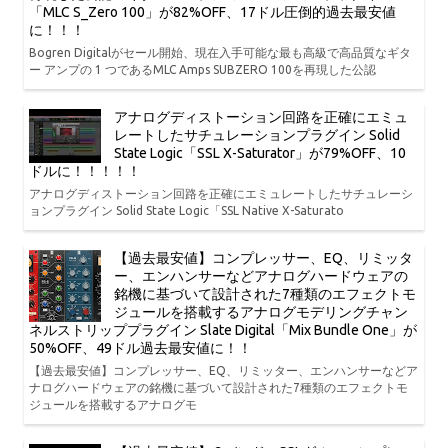
「MLC S_Zero 100」が82%OFF、17ドル圧倒的過去最安値
に！！！
Bogren Digitalがセール開始、現在入手可能な最も高級で高品質なギタ
ー アンプの 1 つであるMLC Amps SUBZERO 100を再現した公認
アナログディストーション回路を正確にエミュ
レートしたサチュレーションプラグイン Solid
State Logic「SSL X-Saturator」が79%OFF、10
ドルに！！！！！
アナログディストーション回路を正確にエミュレートしたサチュレーシ
ョンプラグイン Solid State Logic「SSL Native X-Saturato
【過去最安値】コンプレッサー、EQ、リミッタ
ー、エンハンサーなどアナログハードウェアの
銘機に基づいて設計された7種類のエフェクトモ
ジュールを搭載するアナログモデリングチャン
ネルストリッププラグイン Slate Digital「Mix Bundle One」が
50%OFF、49ドル過去最安値に！！
【過去最安値】コンプレッサー、EQ、リミッター、エンハンサーなどア
ナログハードウェアの銘機に基づいて設計された7種類のエフェクトモ
ジュールを搭載するアナログモ