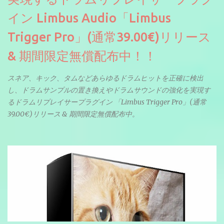
イン Limbus Audio「Limbus
Trigger Pro」(通常39.00€)リリース
& 期間限定無償配布中！！
スネア、キック、タムなどあらゆるドラムヒットを正確に検出
し、ドラムサンプルの置き換えやドラムサウンドの強化を実現す
るドラムリプレイサープラグイン 「Limbus Trigger Pro」(通常
39.00€)リリース & 期間限定無償配布中。