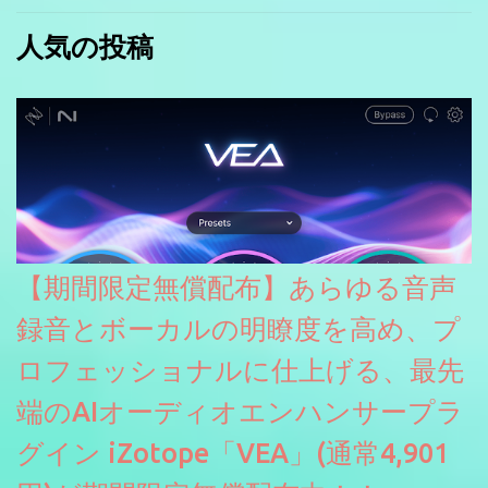
人気の投稿
【期間限定無償配布】あらゆる音声
録音とボーカルの明瞭度を高め、プ
ロフェッショナルに仕上げる、最先
端のAIオーディオエンハンサープラ
グイン iZotope「VEA」(通常4,901