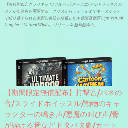
【無料配布】クラリネット/フルート/オーボエ/アルトサックスの
リアルな音色を再現する、グリスからフォールまでキースイッチ
で切り替えられる多彩な奏法を搭載した木管楽器音源 Lijas Virtual
Sampler「Natural Winds」リリース & 無料配布中。
【期間限定無償配布】打撃音/バネの
音/スライドホイッスル/動物のキャ
ラクターの鳴き声/悪魔の叫び声/骨
が砕ける音などドタバタ劇/カート