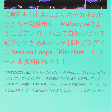
【無料配布】AIによりボーカルのピ
ッチを自動検出し、Melodyneのよ
うにピアノロール上で自然なピッチ
補正ができるAIピッチ補正プラグイ
ン Session Loops「PitchNet」リリ
ース & 無料配布中！！
【無料配布】AIによりボーカルのピッチを検出し、Melodyneのよ
うにピアノロール上でピッチの編集できるAIピッチ補正プラグイ
ン Session Loops「PitchNet」リリース & 無料配布中。メーカーに
よる正式なリリース告知は行われましたが、バージョンはアルフ
ァと記載されているようなので今後アップデートで細かいバグな
どが修正されていくのだと思われます。筆者もざっくりと確認し
たところ動作は問題なさそうです。KVR Developer Challenge