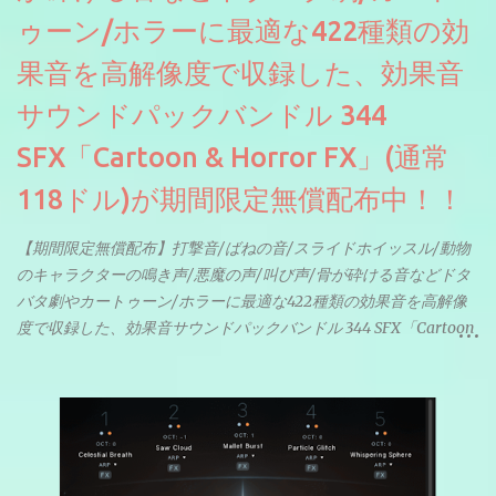
ゥーン/ホラーに最適な422種類の効
果音を高解像度で収録した、効果音
サウンドパックバンドル 344
SFX「Cartoon & Horror FX」(通常
118ドル)が期間限定無償配布中！！
【期間限定無償配布】打撃音/ばねの音/スライドホイッスル/動物
のキャラクターの鳴き声/悪魔の声/叫び声/骨が砕ける音などドタ
バタ劇やカートゥーン/ホラーに最適な422種類の効果音を高解像
度で収録した、効果音サウンドパックバンドル 344 SFX「Cartoon
& Horror FX」(通常118ドル)が期間限定無償配布中。サンプリン
グレート等もしっかりと業界水準を満たしております。