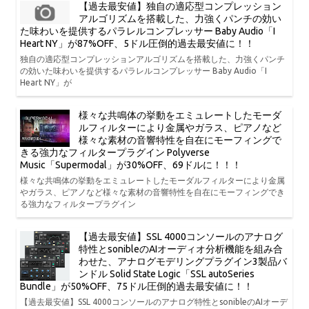
【過去最安値】独自の適応型コンプレッション
アルゴリズムを搭載した、力強くパンチの効い
た味わいを提供するパラレルコンプレッサー Baby Audio「I
Heart NY」が87%OFF、5ドル圧倒的過去最安値に！！
独自の適応型コンプレッションアルゴリズムを搭載した、力強くパンチ
の効いた味わいを提供するパラレルコンプレッサー Baby Audio「I
Heart NY」が
様々な共鳴体の挙動をエミュレートしたモーダ
ルフィルターにより金属やガラス、ピアノなど
様々な素材の音響特性を自在にモーフィングで
きる強力なフィルタープラグイン Polyverse
Music「Supermodal」が30%OFF、69ドルに！！！
様々な共鳴体の挙動をエミュレートしたモーダルフィルターにより金属
やガラス、ピアノなど様々な素材の音響特性を自在にモーフィングでき
る強力なフィルタープラグイン
【過去最安値】SSL 4000コンソールのアナログ
特性とsonibleのAIオーディオ分析機能を組み合
わせた、アナログモデリングプラグイン3製品バ
ンドル Solid State Logic「SSL autoSeries
Bundle」が50%OFF、75ドル圧倒的過去最安値に！！
【過去最安値】SSL 4000コンソールのアナログ特性とsonibleのAIオーデ