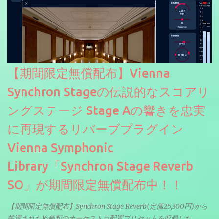
【期間限定無償配布】Vienna
Synchron Stageの伝説的なスコアリ
ングステージ Stage Aの響きを忠実
に再現するリバーブプラグイン
Vienna Symphonic
Library「Synchron Stage Reverb
SO」が期間限定無償配布中！！
【期間限定無償配布】Synchron Stage Reverb(定価25,300円)から
厳選された16種類のオーケストラ配置プリセットを収録した、