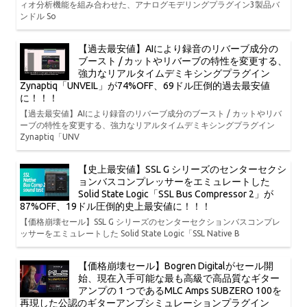
ィオ分析機能を組み合わせた、アナログモデリングプラグイン3製品バ
ンドル So
【過去最安値】AIにより録音のリバーブ成分の
ブースト / カットやリバーブの特性を変更する、
強力なリアルタイムデミキシングプラグイン
Zynaptiq「UNVEIL」が74%OFF、69ドル圧倒的過去最安値
に！！！
【過去最安値】AIにより録音のリバーブ成分のブースト / カットやリバ
ーブの特性を変更する、強力なリアルタイムデミキシングプラグイン
Zynaptiq「UNV
【史上最安値】SSL G シリーズのセンターセクシ
ョンバスコンプレッサーをエミュレートした
Solid State Logic「SSL Bus Compressor 2」が
87%OFF、19ドル圧倒的史上最安値に！！！
【価格崩壊セール】SSL G シリーズのセンターセクションバスコンプレ
ッサーをエミュレートした Solid State Logic「SSL Native B
【価格崩壊セール】Bogren Digitalがセール開
始、現在入手可能な最も高級で高品質なギター
アンプの 1 つであるMLC Amps SUBZERO 100を
再現した公認のギターアンプシミュレーションプラグイン