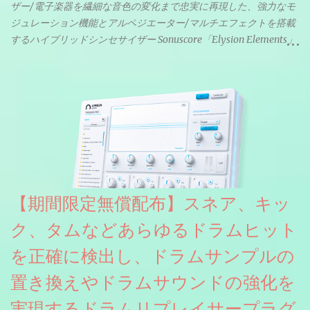
ザー/電子楽器を繊細な音色の変化まで忠実に再現した、強力なモ
ジュレーション機能とアルペジエーター/マルチエフェクトを搭載
するハイブリッドシンセサイザー Sonuscore「Elysion Elements」
リリース & 無料配布中。Elysion 2からライブラリを抜粋した製品
です。パフォーマンス機能とエディット機能以外全ての機能が使
えるようになっています。総容量も7GBを超えます。複数の設定に
より音色が作りこまれているため、あらかじめアルペジオがプロ
グラムされているプリセットも多いですが、アルペジオを切るこ
とももちろんできます。 ほとんどのシンセライブラリは、音を一
度サンプリングしてベロシティで音量を調整します。 しかし、
ELYSIONは違います。ビンテージシンセを含む様々な音源から、
複数のベロシティレイヤーにわたって録音し、各レイヤーを整形
【期間限定無償配布】スネア、キッ
することで、弱く演奏した場合と強く演奏した場合で、全く異な
る音色が得られます。単に音量を変えただけの同じ音ではありま
ク、タムなどあらゆるドラムヒット
せん。
を正確に検出し、ドラムサンプルの
置き換えやドラムサウンドの強化を
実現するドラムリプレイサープラグ