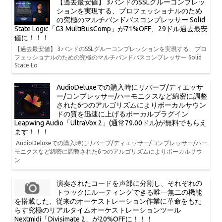
【過去最安値】 3バンドのSSLグルーコンプレッ
ションを実現する、プロフェッショナルのため
の究極のマルチバンドバスコンプレッサー Solid
State Logic「G3 MultiBusComp」が71%OFF、29ドル過去最安
値に！！！
【過去最安値】 3バンドのSSLグルーコンプレッションを実現する、プロ
フェッショナルのための究極のマルチバンドバスコンプレッサー Solid
State Lo
AudioDeluxeでの購入時にリバーブ/ディエッサ
ー/コンプレッサー/ハーモニクスなど綿密に調整
された6つのアルゴリズムによりボーカルサウン
ドの質を迅速に上げるボーカルプラグイン
Leapwing Audio「UltraVox 2」(通常79.00ドル)が無料でもらえ
ます！！！
AudioDeluxeでの購入時にリバーブ/ディエッサー/コンプレッサー/ハー
モニクスなど綿密に調整された6つのアルゴリズムによりボーカルサウ
ン
演奏されたコードを声部に分割し、それぞれの
トラックにルーティングできる唯一無二の機能
を搭載した、従来のオーケストレーション作業に革命をもた
らす究極のリアルタイムオーケストレーションツール
Nextmidi「Divisimate 2」が20%OFFに！！！