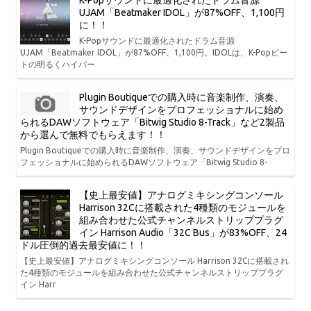
K-Popサウンドに最適化されたドラム音源
UJAM「Beatmaker IDOL」が87%OFF、1,100円
に！！
K-Popサウンドに最適化されたドラム音源
UJAM「Beatmaker IDOL」が87%OFF、1,100円。IDOLは、K-Popビー
トの明るくハイパー
Plugin Boutiqueでの購入時に音楽制作、演奏、
サウンドデザインをプロフェッショナルに始め
られるDAWソフトウェア「Bitwig Studio 8-Track」など2製品
から選んで無料でもらえます！！
Plugin Boutiqueでの購入時に音楽制作、演奏、サウンドデザインをプロ
フェッショナルに始められるDAWソフトウェア「Bitwig Studio 8-
【史上最安値】アナログミキシングコンソール
Harrison 32Cに搭載された4種類のモジュールを
組み合わせた公式チャンネルストリッププラグ
イン Harrison Audio「32C Bus」が83%OFF、24
ドル圧倒的過去最安値に！！
【史上最安値】アナログミキシングコンソール Harrison 32Cに搭載され
た4種類のモジュールを組み合わせた公式チャンネルストリッププラグ
イン Harr