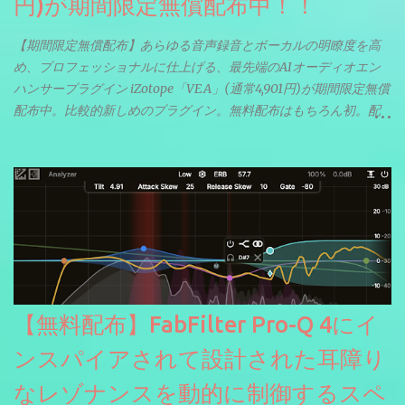
円)が期間限定無償配布中！！
【期間限定無償配布】あらゆる音声録音とボーカルの明瞭度を高
め、プロフェッショナルに仕上げる、最先端のAIオーディオエン
ハンサープラグイン iZotope「VEA」(通常4,901円)が期間限定無償
配布中。比較的新しめのプラグイン。無料配布はもちろん初。配
信やナレーションにもぴったり。ボーカルミックスやVTuberさん
にも。
【無料配布】FabFilter Pro-Q 4にイ
ンスパイアされて設計された耳障り
なレゾナンスを動的に制御するスペ