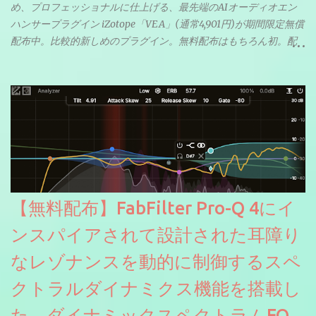
め、プロフェッショナルに仕上げる、最先端のAIオーディオエン
ハンサープラグイン iZotope「VEA」(通常4,901円)が期間限定無償
配布中。比較的新しめのプラグイン。無料配布はもちろん初。配
信やナレーションにもぴったり。ボーカルミックスやVTuberさん
にも。
【無料配布】FabFilter Pro-Q 4にイ
ンスパイアされて設計された耳障り
なレゾナンスを動的に制御するスペ
クトラルダイナミクス機能を搭載し
た、ダイナミックスペクトラムEQ