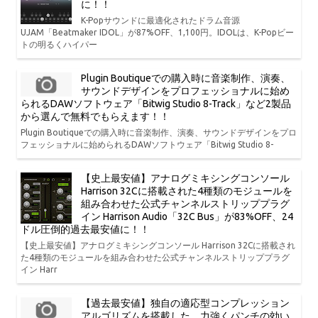
に！！
K-Popサウンドに最適化されたドラム音源
UJAM「Beatmaker IDOL」が87%OFF、1,100円。IDOLは、K-Popビー
トの明るくハイパー
Plugin Boutiqueでの購入時に音楽制作、演奏、
サウンドデザインをプロフェッショナルに始め
られるDAWソフトウェア「Bitwig Studio 8-Track」など2製品
から選んで無料でもらえます！！
Plugin Boutiqueでの購入時に音楽制作、演奏、サウンドデザインをプロ
フェッショナルに始められるDAWソフトウェア「Bitwig Studio 8-
【史上最安値】アナログミキシングコンソール
Harrison 32Cに搭載された4種類のモジュールを
組み合わせた公式チャンネルストリッププラグ
イン Harrison Audio「32C Bus」が83%OFF、24
ドル圧倒的過去最安値に！！
【史上最安値】アナログミキシングコンソール Harrison 32Cに搭載され
た4種類のモジュールを組み合わせた公式チャンネルストリッププラグ
イン Harr
【過去最安値】独自の適応型コンプレッション
アルゴリズムを搭載した、力強くパンチの効い