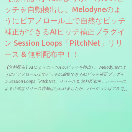
ッチを自動検出し、Melodyneのよ
うにピアノロール上で自然なピッチ
補正ができるAIピッチ補正プラグイ
ン Session Loops「PitchNet」リリ
ース & 無料配布中！！
【無料配布】AIによりボーカルのピッチを検出し、Melodyneのよ
うにピアノロール上でピッチの編集できるAIピッチ補正プラグイ
ン Session Loops「PitchNet」リリース & 無料配布中。メーカーに
よる正式なリリース告知は行われましたが、バージョンはアルフ
ァと記載されているようなので今後アップデートで細かいバグな
どが修正されていくのだと思われます。筆者もざっくりと確認し
たところ動作は問題なさそうです。KVR Developer Challenge
2026に出品されている製品になります。国内代理店でも取り扱い
のあるDrumNetのメーカーです。調べたところによるとオープン
ソースを元に設計・改良した製品のようです。