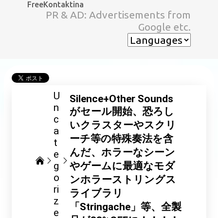
FreeKontaktina
スキップしてメイン コンテンツに移動
PR & AD: Advertisements from
Google etc.
U
Silence+Other Sounds
n
がセール開始、恐ろし
c
いクラスターやスクリ
a
ーチ等の特殊奏法を含
t
んだ、ホラーなシーン
e
g
やゲームに最適なモダ
o
ンホラーストリングス
ri
ライブラリ
z
「Stringache」等、全製
e