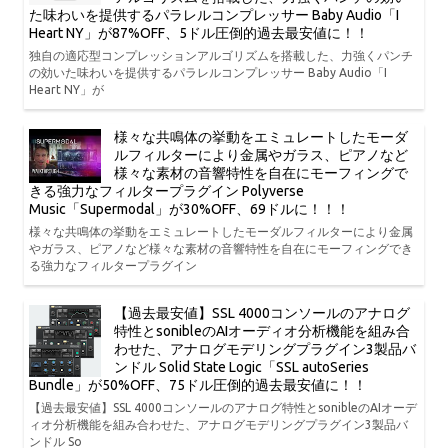
た味わいを提供するパラレルコンプレッサー Baby Audio「I
Heart NY」が87%OFF、5ドル圧倒的過去最安値に！！
独自の適応型コンプレッションアルゴリズムを搭載した、力強くパンチ
の効いた味わいを提供するパラレルコンプレッサー Baby Audio「I
Heart NY」が
様々な共鳴体の挙動をエミュレートしたモーダ
ルフィルターにより金属やガラス、ピアノなど
様々な素材の音響特性を自在にモーフィングで
きる強力なフィルタープラグイン Polyverse
Music「Supermodal」が30%OFF、69ドルに！！！
様々な共鳴体の挙動をエミュレートしたモーダルフィルターにより金属
やガラス、ピアノなど様々な素材の音響特性を自在にモーフィングでき
る強力なフィルタープラグイン
【過去最安値】SSL 4000コンソールのアナログ
特性とsonibleのAIオーディオ分析機能を組み合
わせた、アナログモデリングプラグイン3製品バ
ンドル Solid State Logic「SSL autoSeries
Bundle」が50%OFF、75ドル圧倒的過去最安値に！！
【過去最安値】SSL 4000コンソールのアナログ特性とsonibleのAIオーデ
ィオ分析機能を組み合わせた、アナログモデリングプラグイン3製品バ
ンドル So