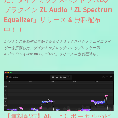
プラグイン ZL Audio「ZL Spectrum
Equalizer」リリース & 無料配布
中！！
レゾナンスを動的に抑制するダイナミックスペクトラムイコライ
ザーを搭載した、ダイナミックレゾナンスサプレッサー ZL
Audio「ZL Spectrum Equalizer」リリース & 無料配布中。
【無料配布】AIによりボーカルのピ