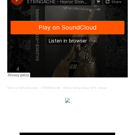
Silence+OtherSounds
·
STRINGACHE - Horror String Noise SFX Library