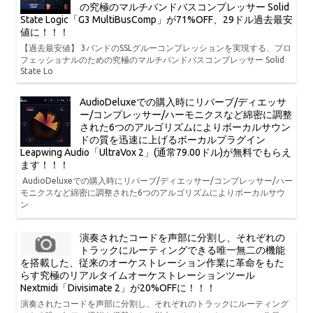
の究極のマルチバンドバスコンプレッサー Solid
State Logic「G3 MultiBusComp」が71%OFF、29ドル過去最安
値に！！！
【過去最安値】 3バンドのSSLグルーコンプレッションを実現する、プロ
フェッショナルのための究極のマルチバンドバスコンプレッサー Solid
State Lo
AudioDeluxeでの購入時にリバーブ/ディエッサ
ー/コンプレッサー/ハーモニクスなど綿密に調整
された6つのアルゴリズムによりボーカルサウン
ドの質を迅速に上げるボーカルプラグイン
Leapwing Audio「UltraVox 2」(通常79.00ドル)が無料でもらえ
ます！！！
AudioDeluxeでの購入時にリバーブ/ディエッサー/コンプレッサー/ハー
モニクスなど綿密に調整された6つのアルゴリズムによりボーカルサウ
ン
演奏されたコードを声部に分割し、それぞれの
トラックにルーティングできる唯一無二の機能
を搭載した、従来のオーケストレーション作業に革命をもた
らす究極のリアルタイムオーケストレーションツール
Nextmidi「Divisimate 2」が20%OFFに！！！
演奏されたコードを声部に分割し、それぞれのトラックにルーティング