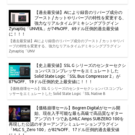
【過去最安値】AIにより録音のリバーブ成分の
ブースト / カットやリバーブの特性を変更する、
強力なリアルタイムデミキシングプラグイン
Zynaptiq「UNVEIL」が74%OFF、69ドル圧倒的過去最安値
に！！！
【過去最安値】AIにより録音のリバーブ成分のブースト / カットやリバ
ーブの特性を変更する、強力なリアルタイムデミキシングプラグイン
Zynaptiq「UNV
【史上最安値】SSL G シリーズのセンターセクシ
ョンバスコンプレッサーをエミュレートした
Solid State Logic「SSL Bus Compressor 2」が
87%OFF、19ドル圧倒的史上最安値に！！！
【価格崩壊セール】SSL G シリーズのセンターセクションバスコンプレ
ッサーをエミュレートした Solid State Logic「SSL Native B
【価格崩壊セール】Bogren Digitalがセール開
始、現在入手可能な最も高級で高品質なギター
アンプの 1 つであるMLC Amps SUBZERO 100を
再現した公認のギターアンプシミュレーションプラグイン
「MLC S_Zero 100」が82%OFF、17ドル圧倒的過去最安値