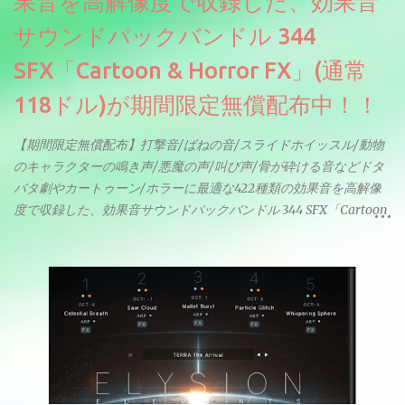
果音を高解像度で収録した、効果音
サウンドパックバンドル 344
SFX「Cartoon & Horror FX」(通常
118ドル)が期間限定無償配布中！！
【期間限定無償配布】打撃音/ばねの音/スライドホイッスル/動物
のキャラクターの鳴き声/悪魔の声/叫び声/骨が砕ける音などドタ
バタ劇やカートゥーン/ホラーに最適な422種類の効果音を高解像
度で収録した、効果音サウンドパックバンドル 344 SFX「Cartoon
& Horror FX」(通常118ドル)が期間限定無償配布中。サンプリン
グレート等もしっかりと業界水準を満たしております。