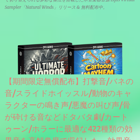
Sampler「Natural Winds」リリース & 無料配布中。
【期間限定無償配布】打撃音/バネの
音/スライドホイッスル/動物のキャ
ラクターの鳴き声/悪魔の叫び声/骨
が砕ける音などドタバタ劇/カート
ゥーン/ホラーに最適な422種類の効