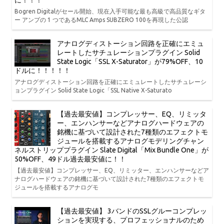
に！！！
Bogren Digitalがセール開始、現在入手可能な最も高級で高品質なギタ
ー アンプの 1 つであるMLC Amps SUBZERO 100を再現した公認
アナログディストーション回路を正確にエミュ
レートしたサチュレーションプラグイン Solid
State Logic「SSL X-Saturator」が79%OFF、10
ドルに！！！！！
アナログディストーション回路を正確にエミュレートしたサチュレーシ
ョンプラグイン Solid State Logic「SSL Native X-Saturato
【過去最安値】コンプレッサー、EQ、リミッタ
ー、エンハンサーなどアナログハードウェアの
銘機に基づいて設計された7種類のエフェクトモ
ジュールを搭載するアナログモデリングチャン
ネルストリッププラグイン Slate Digital「Mix Bundle One」が
50%OFF、49ドル過去最安値に！！
【過去最安値】コンプレッサー、EQ、リミッター、エンハンサーなどア
ナログハードウェアの銘機に基づいて設計された7種類のエフェクトモ
ジュールを搭載するアナログモ
【過去最安値】 3バンドのSSLグルーコンプレッ
ションを実現する、プロフェッショナルのため