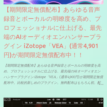
【期間限定無償配布】あらゆる音声
録音とボーカルの明瞭度を高め、プ
ロフェッショナルに仕上げる、最先
端のAIオーディオエンハンサープラ
グイン iZotope「VEA」(通常4,901
円)が期間限定無償配布中！！
【期間限定無償配布】あらゆる音声録音とボーカルの明瞭度を高
め、プロフェッショナルに仕上げる、最先端のAIオーディオエン
ハンサープラグイン iZotope「VEA」(通常4,901円)が期間限定無償
配布中。比較的新しめのプラグイン。無料配布はもちろん初。配
信やナレーションにもぴったり。ボーカルミックスやVTuberさん
にも。