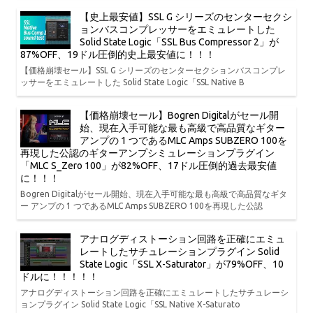
【史上最安値】SSL G シリーズのセンターセクシ
ョンバスコンプレッサーをエミュレートした
Solid State Logic「SSL Bus Compressor 2」が
87%OFF、19ドル圧倒的史上最安値に！！！
【価格崩壊セール】SSL G シリーズのセンターセクションバスコンプレ
ッサーをエミュレートした Solid State Logic「SSL Native B
【価格崩壊セール】Bogren Digitalがセール開
始、現在入手可能な最も高級で高品質なギター
アンプの 1 つであるMLC Amps SUBZERO 100を
再現した公認のギターアンプシミュレーションプラグイン
「MLC S_Zero 100」が82%OFF、17ドル圧倒的過去最安値
に！！！
Bogren Digitalがセール開始、現在入手可能な最も高級で高品質なギタ
ー アンプの 1 つであるMLC Amps SUBZERO 100を再現した公認
アナログディストーション回路を正確にエミュ
レートしたサチュレーションプラグイン Solid
State Logic「SSL X-Saturator」が79%OFF、10
ドルに！！！！！
アナログディストーション回路を正確にエミュレートしたサチュレーシ
ョンプラグイン Solid State Logic「SSL Native X-Saturato