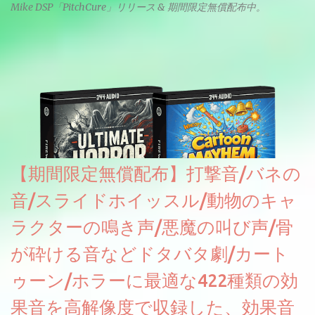
Mike DSP「PitchCure」リリース & 期間限定無償配布中。
【期間限定無償配布】打撃音/バネの
音/スライドホイッスル/動物のキャ
ラクターの鳴き声/悪魔の叫び声/骨
が砕ける音などドタバタ劇/カート
ゥーン/ホラーに最適な422種類の効
果音を高解像度で収録した、効果音