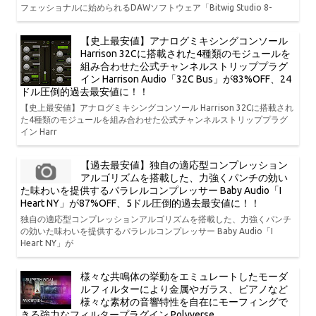
フェッショナルに始められるDAWソフトウェア「Bitwig Studio 8-
【史上最安値】アナログミキシングコンソール
Harrison 32Cに搭載された4種類のモジュールを
組み合わせた公式チャンネルストリッププラグ
イン Harrison Audio「32C Bus」が83%OFF、24
ドル圧倒的過去最安値に！！
【史上最安値】アナログミキシングコンソール Harrison 32Cに搭載され
た4種類のモジュールを組み合わせた公式チャンネルストリッププラグ
イン Harr
【過去最安値】独自の適応型コンプレッション
アルゴリズムを搭載した、力強くパンチの効い
た味わいを提供するパラレルコンプレッサー Baby Audio「I
Heart NY」が87%OFF、5ドル圧倒的過去最安値に！！
独自の適応型コンプレッションアルゴリズムを搭載した、力強くパンチ
の効いた味わいを提供するパラレルコンプレッサー Baby Audio「I
Heart NY」が
様々な共鳴体の挙動をエミュレートしたモーダ
ルフィルターにより金属やガラス、ピアノなど
様々な素材の音響特性を自在にモーフィングで
きる強力なフィルタープラグイン Polyverse