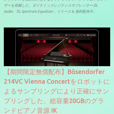
ザーを搭載した、ダイナミックレゾナンスサプレッサー ZL
Audio「ZL Spectrum Equalizer」リリース & 無料配布中。
【期間限定無償配布】Bösendorfer
214VC Vienna Concertをロボットに
よるサンプリングにより正確にサン
プリングした、総容量20GBのグラ
ンドピアノ音源 IK