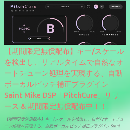
【期間限定無償配布】キー/スケール
を検出し、リアルタイムで自然なオ
ートチューン処理を実現する、自動
ボーカルピッチ補正プラグイン
Saint Mike DSP「PitchCure」リリ
ース & 期間限定無償配布中！！
【期間限定無償配布】キー/スケールを検出し、自然なオートチュ
ーン処理を実現する、自動ボーカルピッチ補正プラグイン Saint