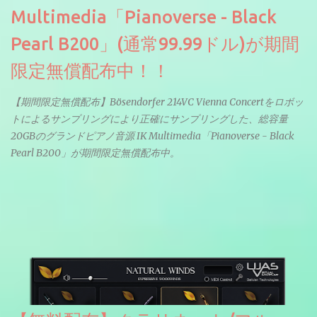
Multimedia「Pianoverse - Black
Pearl B200」(通常99.99ドル)が期間
限定無償配布中！！
【期間限定無償配布】Bösendorfer 214VC Vienna Concertをロボッ
トによるサンプリングにより正確にサンプリングした、総容量
20GBのグランドピアノ音源 IK Multimedia「Pianoverse - Black
Pearl B200」が期間限定無償配布中。