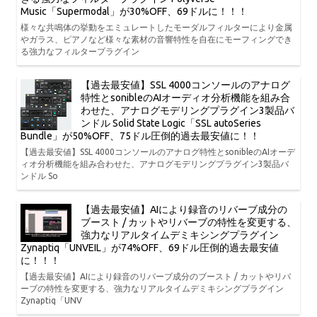
Music「Supermodal」が30%OFF、69ドルに！！！
様々な共鳴体の挙動をエミュレートしたモーダルフィルターにより金属
やガラス、ピアノなど様々な素材の音響特性を自在にモーフィングでき
る強力なフィルタープラグイン
【過去最安値】SSL 4000コンソールのアナログ
特性とsonibleのAIオーディオ分析機能を組み合
わせた、アナログモデリングプラグイン3製品バ
ンドル Solid State Logic「SSL autoSeries
Bundle」が50%OFF、75ドル圧倒的過去最安値に！！
【過去最安値】SSL 4000コンソールのアナログ特性とsonibleのAIオーデ
ィオ分析機能を組み合わせた、アナログモデリングプラグイン3製品バ
ンドル So
【過去最安値】AIにより録音のリバーブ成分の
ブースト / カットやリバーブの特性を変更する、
強力なリアルタイムデミキシングプラグイン
Zynaptiq「UNVEIL」が74%OFF、69ドル圧倒的過去最安値
に！！！
【過去最安値】AIにより録音のリバーブ成分のブースト / カットやリバ
ーブの特性を変更する、強力なリアルタイムデミキシングプラグイン
Zynaptiq「UNV