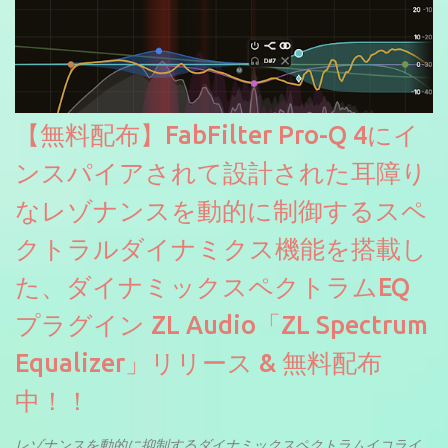
【無料配布】FabFilter Pro-Q 4にイ
ンスパイアされて設計された耳障り
なレゾナンスを動的に制御するスペ
クトラルダイナミクス機能を搭載し
た、ダイナミックスペクトラムEQ
プラグイン ZL Audio「ZL Spectrum
Equalizer」リリース & 無料配布
中！！
レゾナンスを動的に抑制するダイナミックスペクトラムイコライ