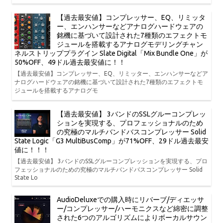
【過去最安値】コンプレッサー、EQ、リミッタ
ー、エンハンサーなどアナログハードウェアの
銘機に基づいて設計された7種類のエフェクトモ
ジュールを搭載するアナログモデリングチャン
ネルストリッププラグイン Slate Digital「Mix Bundle One」が
50%OFF、49ドル過去最安値に！！
【過去最安値】コンプレッサー、EQ、リミッター、エンハンサーなどア
ナログハードウェアの銘機に基づいて設計された7種類のエフェクトモ
ジュールを搭載するアナログモ
【過去最安値】 3バンドのSSLグルーコンプレッ
ションを実現する、プロフェッショナルのため
の究極のマルチバンドバスコンプレッサー Solid
State Logic「G3 MultiBusComp」が71%OFF、29ドル過去最安
値に！！！
【過去最安値】 3バンドのSSLグルーコンプレッションを実現する、プロ
フェッショナルのための究極のマルチバンドバスコンプレッサー Solid
State Lo
AudioDeluxeでの購入時にリバーブ/ディエッサ
ー/コンプレッサー/ハーモニクスなど綿密に調整
された6つのアルゴリズムによりボーカルサウン