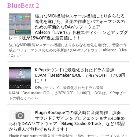
BlueBeat 2
強力なMIDI機能やスケール機能によりさらなる
進化を遂げた、音楽の作成とパフォーマンスの
ための革新的なDAWソフトウェア
Ableton「Live 12」各種エディションとアップグ
レード版が25%OFF過去最安値に！！
強力なMIDI機能やスケール機能によりさらなる進化を遂げた、音楽の作
成とパフォーマンスのための革新的なDAWソフトウェア Ableton「Live
12」が
K-Popサウンドに最適化されたドラム音源
UJAM「Beatmaker IDOL」が87%OFF、1,100円
に！！
K-Popサウンドに最適化されたドラム音源
UJAM「Beatmaker IDOL」が87%OFF、1,100円。IDOLは、K-Popビー
トの明るくハイパー
Plugin Boutiqueでの購入時に音楽制作、演奏、
サウンドデザインをプロフェッショナルに始め
られるDAWソフトウェア「Bitwig Studio 8-Track」など2製品
から選んで無料でもらえます！！
Plugin Boutiqueでの購入時に音楽制作、演奏、サウンドデザインをプロ