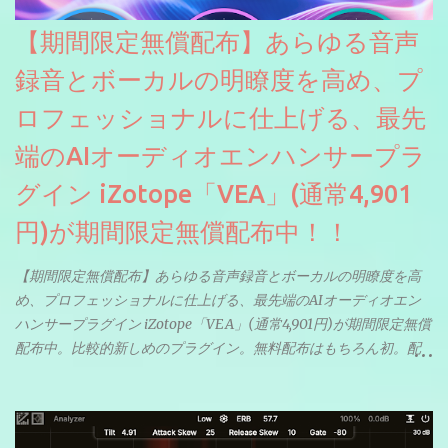
【期間限定無償配布】あらゆる音声
録音とボーカルの明瞭度を高め、プ
ロフェッショナルに仕上げる、最先
端のAIオーディオエンハンサープラ
グイン iZotope「VEA」(通常4,901
円)が期間限定無償配布中！！
【期間限定無償配布】あらゆる音声録音とボーカルの明瞭度を高
め、プロフェッショナルに仕上げる、最先端のAIオーディオエン
ハンサープラグイン iZotope「VEA」(通常4,901円)が期間限定無償
配布中。比較的新しめのプラグイン。無料配布はもちろん初。配
信やナレーションにもぴったり。ボーカルミックスやVTuberさん
にも。