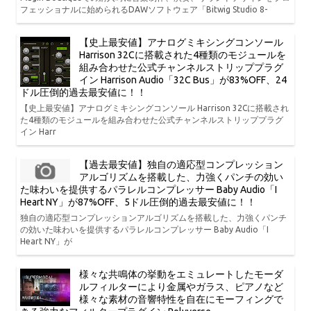
フェッショナルに始められるDAWソフトウェア「Bitwig Studio 8-
【史上最安値】アナログミキシングコンソール
Harrison 32Cに搭載された4種類のモジュールを
組み合わせた公式チャンネルストリッププラグ
イン Harrison Audio「32C Bus」が83%OFF、24
ドル圧倒的過去最安値に！！
【史上最安値】アナログミキシングコンソール Harrison 32Cに搭載され
た4種類のモジュールを組み合わせた公式チャンネルストリッププラグ
イン Harr
【過去最安値】独自の適応型コンプレッション
アルゴリズムを搭載した、力強くパンチの効い
た味わいを提供するパラレルコンプレッサー Baby Audio「I
Heart NY」が87%OFF、5ドル圧倒的過去最安値に！！
独自の適応型コンプレッションアルゴリズムを搭載した、力強くパンチ
の効いた味わいを提供するパラレルコンプレッサー Baby Audio「I
Heart NY」が
様々な共鳴体の挙動をエミュレートしたモーダ
ルフィルターにより金属やガラス、ピアノなど
様々な素材の音響特性を自在にモーフィングで