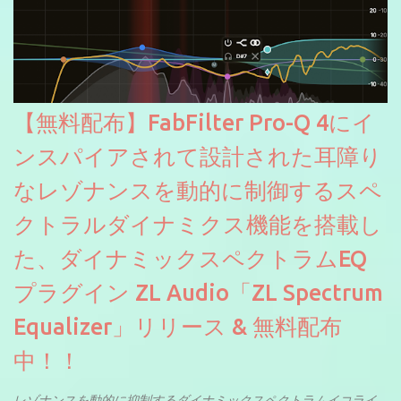
【無料配布】FabFilter Pro-Q 4にイ
ンスパイアされて設計された耳障り
なレゾナンスを動的に制御するスペ
クトラルダイナミクス機能を搭載し
た、ダイナミックスペクトラムEQ
プラグイン ZL Audio「ZL Spectrum
Equalizer」リリース & 無料配布
中！！
レゾナンスを動的に抑制するダイナミックスペクトラムイコライ