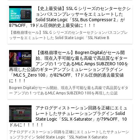
【史上最安値】SSL G シリーズのセンターセクシ
ョンバスコンプレッサーをエミュレートした
Solid State Logic「SSL Bus Compressor 2」が
87%OFF、19ドル圧倒的史上最安値に！！！
【価格崩壊セール】SSL G シリーズのセンターセクションバスコンプレ
ッサーをエミュレートした Solid State Logic「SSL Native B
【価格崩壊セール】Bogren Digitalがセール開
始、現在入手可能な最も高級で高品質なギター
アンプの 1 つであるMLC Amps SUBZERO 100を
再現した公認のギターアンプシミュレーションプラグイン
「MLC S_Zero 100」が82%OFF、17ドル圧倒的過去最安値
に！！！
Bogren Digitalがセール開始、現在入手可能な最も高級で高品質なギタ
ー アンプの 1 つであるMLC Amps SUBZERO 100を再現した公認
アナログディストーション回路を正確にエミュ
レートしたサチュレーションプラグイン Solid
State Logic「SSL X-Saturator」が79%OFF、10
ドルに！！！！！
アナログディストーション回路を正確にエミュレートしたサチュレーシ
ョンプラグイン Solid State Logic「SSL Native X-Saturato