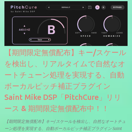
【期間限定無償配布】キー/スケール
を検出し、リアルタイムで自然なオ
ートチューン処理を実現する、自動
ボーカルピッチ補正プラグイン
Saint Mike DSP「PitchCure」リリ
ース & 期間限定無償配布中！！
【期間限定無償配布】キー/スケールを検出し、自然なオートチュ
ーン処理を実現する、自動ボーカルピッチ補正プラグイン Saint