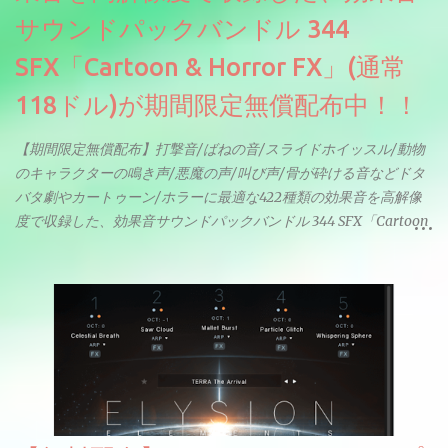
サウンドパックバンドル 344
SFX「Cartoon & Horror FX」(通常
118ドル)が期間限定無償配布中！！
【期間限定無償配布】打撃音/ばねの音/スライドホイッスル/動物
のキャラクターの鳴き声/悪魔の声/叫び声/骨が砕ける音などドタ
バタ劇やカートゥーン/ホラーに最適な422種類の効果音を高解像
度で収録した、効果音サウンドパックバンドル 344 SFX「Cartoon
& Horror FX」(通常118ドル)が期間限定無償配布中。サンプリン
グレート等もしっかりと業界水準を満たしております。