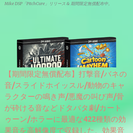
Mike DSP「PitchCure」リリース & 期間限定無償配布中。
【期間限定無償配布】打撃音/バネの
音/スライドホイッスル/動物のキャ
ラクターの鳴き声/悪魔の叫び声/骨
が砕ける音などドタバタ劇/カート
ゥーン/ホラーに最適な422種類の効
果音を高解像度で収録した、効果音