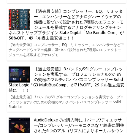
【過去最安値】コンプレッサー、EQ、リミッタ
ー、エンハンサーなどアナログハードウェアの
銘機に基づいて設計された7種類のエフェクトモ
ジュールを搭載するアナログモデリングチャン
ネルストリッププラグイン Slate Digital「Mix Bundle One」が
50%OFF、49ドル過去最安値に！！
【過去最安値】コンプレッサー、EQ、リミッター、エンハンサーなどア
ナログハードウェアの銘機に基づいて設計された7種類のエフェクトモ
ジュールを搭載するアナログモ
【過去最安値】 3バンドのSSLグルーコンプレッ
ションを実現する、プロフェッショナルのため
の究極のマルチバンドバスコンプレッサー Solid
State Logic「G3 MultiBusComp」が71%OFF、29ドル過去最安
値に！！！
【過去最安値】 3バンドのSSLグルーコンプレッションを実現する、プロ
フェッショナルのための究極のマルチバンドバスコンプレッサー Solid
State Lo
AudioDeluxeでの購入時にリバーブ/ディエッサ
ー/コンプレッサー/ハーモニクスなど綿密に調整
された6つのアルゴリズムによりボーカルサウン