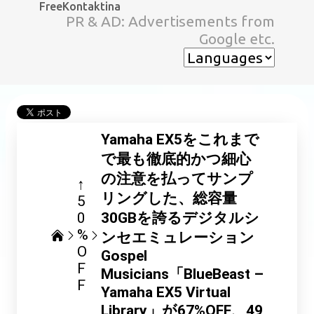
FreeKontaktina
スキップしてメイン コンテンツに移動
PR & AD: Advertisements from
Google etc.
Yamaha EX5をこれまで
で最も徹底的かつ細心
の注意を払ってサンプ
↑
リングした、総容量
5
0
30GBを誇るデジタルシ
%
ンセエミュレーション
O
Gospel
F
Musicians「BlueBeast –
F
Yamaha EX5 Virtual
Library」が67%OFF、49