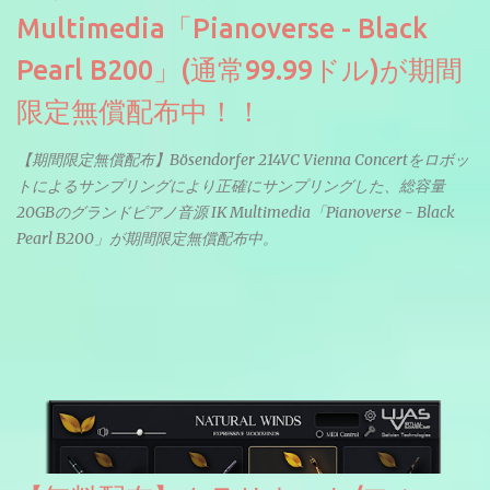
Multimedia「Pianoverse - Black
Pearl B200」(通常99.99ドル)が期間
限定無償配布中！！
【期間限定無償配布】Bösendorfer 214VC Vienna Concertをロボッ
トによるサンプリングにより正確にサンプリングした、総容量
20GBのグランドピアノ音源 IK Multimedia「Pianoverse - Black
Pearl B200」が期間限定無償配布中。