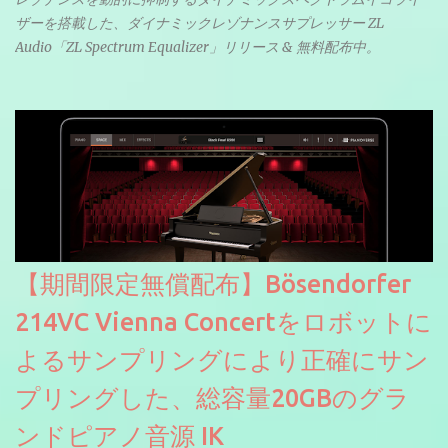
ザーを搭載した、ダイナミックレゾナンスサプレッサー ZL
Audio「ZL Spectrum Equalizer」リリース & 無料配布中。
【期間限定無償配布】Bösendorfer
214VC Vienna Concertをロボットに
よるサンプリングにより正確にサン
プリングした、総容量20GBのグラ
ンドピアノ音源 IK