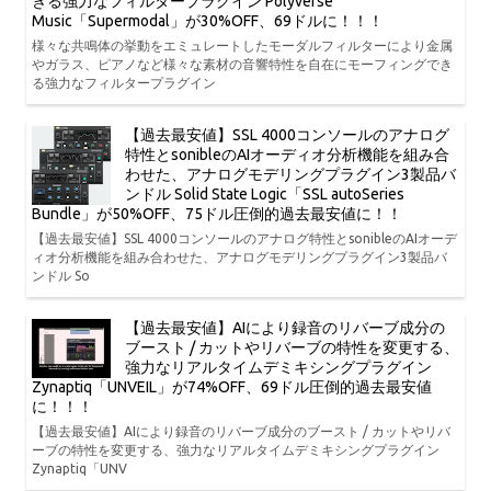
きる強力なフィルタープラグイン Polyverse
Music「Supermodal」が30%OFF、69ドルに！！！
様々な共鳴体の挙動をエミュレートしたモーダルフィルターにより金属
やガラス、ピアノなど様々な素材の音響特性を自在にモーフィングでき
る強力なフィルタープラグイン
【過去最安値】SSL 4000コンソールのアナログ
特性とsonibleのAIオーディオ分析機能を組み合
わせた、アナログモデリングプラグイン3製品バ
ンドル Solid State Logic「SSL autoSeries
Bundle」が50%OFF、75ドル圧倒的過去最安値に！！
【過去最安値】SSL 4000コンソールのアナログ特性とsonibleのAIオーデ
ィオ分析機能を組み合わせた、アナログモデリングプラグイン3製品バ
ンドル So
【過去最安値】AIにより録音のリバーブ成分の
ブースト / カットやリバーブの特性を変更する、
強力なリアルタイムデミキシングプラグイン
Zynaptiq「UNVEIL」が74%OFF、69ドル圧倒的過去最安値
に！！！
【過去最安値】AIにより録音のリバーブ成分のブースト / カットやリバ
ーブの特性を変更する、強力なリアルタイムデミキシングプラグイン
Zynaptiq「UNV