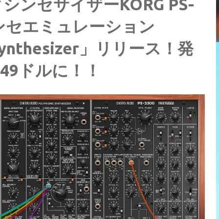
ンセサイザーKORG PS-
シンセエミュレーション
0 Synthesizer」リリース！発
、49ドルに！！