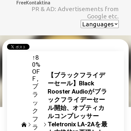
FreeKontaktina
スキップしてメイン コンテンツに移動
PR & AD: Advertisements from
Google etc.
↑8
0%
OF
【ブラックフライデ
F
ーセール】Black
ブ
Rooster Audioがブラ
ラ
ックフライデーセー
ッ
ル開始、オプティカ
ク
ルコンプレッサー
フ
Teletronix LA-2Aを最
ラ