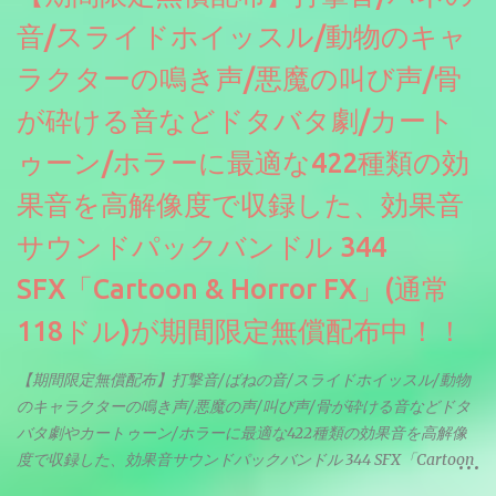
音/スライドホイッスル/動物のキャ
ラクターの鳴き声/悪魔の叫び声/骨
が砕ける音などドタバタ劇/カート
ゥーン/ホラーに最適な422種類の効
果音を高解像度で収録した、効果音
サウンドパックバンドル 344
SFX「Cartoon & Horror FX」(通常
118ドル)が期間限定無償配布中！！
【期間限定無償配布】打撃音/ばねの音/スライドホイッスル/動物
のキャラクターの鳴き声/悪魔の声/叫び声/骨が砕ける音などドタ
バタ劇やカートゥーン/ホラーに最適な422種類の効果音を高解像
度で収録した、効果音サウンドパックバンドル 344 SFX「Cartoon
& Horror FX」(通常118ドル)が期間限定無償配布中。サンプリン