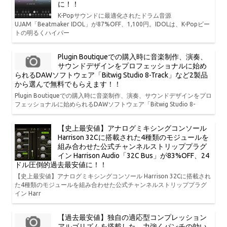
に！！
K-Popサウンドに最適化されたドラム音源
UJAM「Beatmaker IDOL」が87%OFF、1,100円。IDOLは、K-Popビー
トの明るくハイパー
Plugin Boutiqueでの購入時に音楽制作、演奏、
サウンドデザインをプロフェッショナルに始め
られるDAWソフトウェア「Bitwig Studio 8-Track」など2製品
から選んで無料でもらえます！！
Plugin Boutiqueでの購入時に音楽制作、演奏、サウンドデザインをプロ
フェッショナルに始められるDAWソフトウェア「Bitwig Studio 8-
【史上最安値】アナログミキシングコンソール
Harrison 32Cに搭載された4種類のモジュールを
組み合わせた公式チャンネルストリッププラグ
イン Harrison Audio「32C Bus」が83%OFF、24
ドル圧倒的過去最安値に！！
【史上最安値】アナログミキシングコンソール Harrison 32Cに搭載され
た4種類のモジュールを組み合わせた公式チャンネルストリッププラグ
イン Harr
【過去最安値】独自の適応型コンプレッション
アルゴリズムを搭載した、力強くパンチの効い