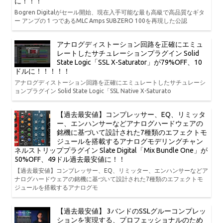
に！！！
Bogren Digitalがセール開始、現在入手可能な最も高級で高品質なギタ
ー アンプの 1 つであるMLC Amps SUBZERO 100を再現した公認
アナログディストーション回路を正確にエミュ
レートしたサチュレーションプラグイン Solid
State Logic「SSL X-Saturator」が79%OFF、10
ドルに！！！！！
アナログディストーション回路を正確にエミュレートしたサチュレーシ
ョンプラグイン Solid State Logic「SSL Native X-Saturato
【過去最安値】コンプレッサー、EQ、リミッタ
ー、エンハンサーなどアナログハードウェアの
銘機に基づいて設計された7種類のエフェクトモ
ジュールを搭載するアナログモデリングチャン
ネルストリッププラグイン Slate Digital「Mix Bundle One」が
50%OFF、49ドル過去最安値に！！
【過去最安値】コンプレッサー、EQ、リミッター、エンハンサーなどア
ナログハードウェアの銘機に基づいて設計された7種類のエフェクトモ
ジュールを搭載するアナログモ
【過去最安値】 3バンドのSSLグルーコンプレッ
ションを実現する、プロフェッショナルのため