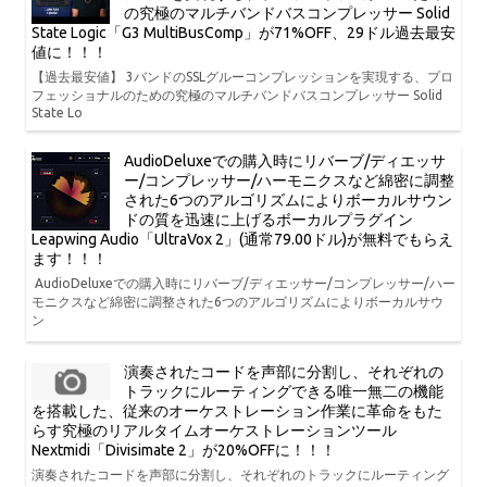
の究極のマルチバンドバスコンプレッサー Solid
State Logic「G3 MultiBusComp」が71%OFF、29ドル過去最安
値に！！！
【過去最安値】 3バンドのSSLグルーコンプレッションを実現する、プロ
フェッショナルのための究極のマルチバンドバスコンプレッサー Solid
State Lo
AudioDeluxeでの購入時にリバーブ/ディエッサ
ー/コンプレッサー/ハーモニクスなど綿密に調整
された6つのアルゴリズムによりボーカルサウン
ドの質を迅速に上げるボーカルプラグイン
Leapwing Audio「UltraVox 2」(通常79.00ドル)が無料でもらえ
ます！！！
AudioDeluxeでの購入時にリバーブ/ディエッサー/コンプレッサー/ハー
モニクスなど綿密に調整された6つのアルゴリズムによりボーカルサウ
ン
演奏されたコードを声部に分割し、それぞれの
トラックにルーティングできる唯一無二の機能
を搭載した、従来のオーケストレーション作業に革命をもた
らす究極のリアルタイムオーケストレーションツール
Nextmidi「Divisimate 2」が20%OFFに！！！
演奏されたコードを声部に分割し、それぞれのトラックにルーティング