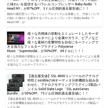
た味わいを提供するパラレルコンプレッサー Baby Audio「I
Heart NY」が87%OFF、5ドル圧倒的過去最安値に！！
独自の適応型コンプレッションアルゴリズムを搭載した、力強くパンチ
の効いた味わいを提供するパラレルコンプレッサー Baby Audio「I
Heart NY」が
様々な共鳴体の挙動をエミュレートしたモーダ
ルフィルターにより金属やガラス、ピアノなど
様々な素材の音響特性を自在にモーフィングで
きる強力なフィルタープラグイン Polyverse
Music「Supermodal」が30%OFF、69ドルに！！！
様々な共鳴体の挙動をエミュレートしたモーダルフィルターにより金属
やガラス、ピアノなど様々な素材の音響特性を自在にモーフィングでき
る強力なフィルタープラグイン
【過去最安値】SSL 4000コンソールのアナログ
特性とsonibleのAIオーディオ分析機能を組み合
わせた、アナログモデリングプラグイン3製品バ
ンドル Solid State Logic「SSL autoSeries
Bundle」が50%OFF、75ドル圧倒的過去最安値に！！
【過去最安値】SSL 4000コンソールのアナログ特性とsonibleのAIオーデ
ィオ分析機能を組み合わせた、アナログモデリングプラグイン3製品バ
ンドル So