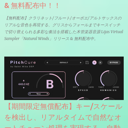
& 無料配布中！！
【無料配布】クラリネット/フルート/オーボエ/アルトサックスの
リアルな音色を再現する、グリスからフォールまでキースイッチ
で切り替えられる多彩な奏法を搭載した木管楽器音源 Lijas Virtual
Sampler「Natural Winds」リリース & 無料配布中。
【期間限定無償配布】キー/スケール
を検出し、リアルタイムで自然なオ
ートチューン処理を実現する、自動