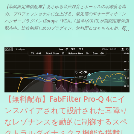
【期間限定無償配布】あらゆる音声録音とボーカルの明瞭度を高
め、プロフェッショナルに仕上げる、最先端のAIオーディオエン
ハンサープラグイン iZotope「VEA」(通常4,901円)が期間限定無償
配布中。比較的新しめのプラグイン。無料配布はもちろん初。配
信やナレーションにもぴったり。ボーカルミックスやVTuberさん
にも。
【無料配布】FabFilter Pro-Q 4にイ
ンスパイアされて設計された耳障り
なレゾナンスを動的に制御するスペ
クトラルダイナミクス機能を搭載し