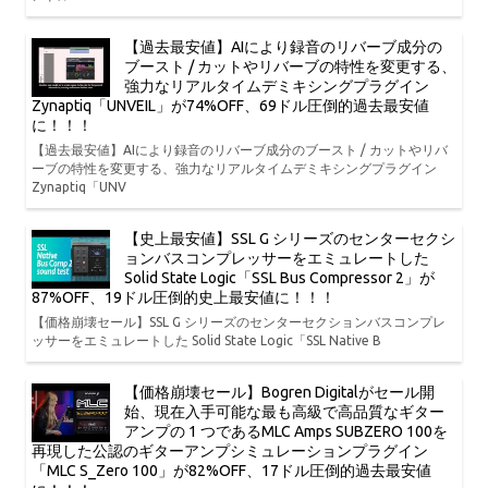
【過去最安値】AIにより録音のリバーブ成分の
ブースト / カットやリバーブの特性を変更する、
強力なリアルタイムデミキシングプラグイン
Zynaptiq「UNVEIL」が74%OFF、69ドル圧倒的過去最安値
に！！！
【過去最安値】AIにより録音のリバーブ成分のブースト / カットやリバ
ーブの特性を変更する、強力なリアルタイムデミキシングプラグイン
Zynaptiq「UNV
【史上最安値】SSL G シリーズのセンターセクシ
ョンバスコンプレッサーをエミュレートした
Solid State Logic「SSL Bus Compressor 2」が
87%OFF、19ドル圧倒的史上最安値に！！！
【価格崩壊セール】SSL G シリーズのセンターセクションバスコンプレ
ッサーをエミュレートした Solid State Logic「SSL Native B
【価格崩壊セール】Bogren Digitalがセール開
始、現在入手可能な最も高級で高品質なギター
アンプの 1 つであるMLC Amps SUBZERO 100を
再現した公認のギターアンプシミュレーションプラグイン
「MLC S_Zero 100」が82%OFF、17ドル圧倒的過去最安値