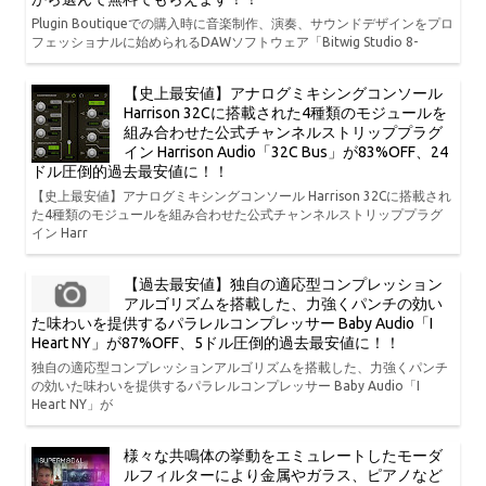
Plugin Boutiqueでの購入時に音楽制作、演奏、サウンドデザインをプロ
フェッショナルに始められるDAWソフトウェア「Bitwig Studio 8-
【史上最安値】アナログミキシングコンソール
Harrison 32Cに搭載された4種類のモジュールを
組み合わせた公式チャンネルストリッププラグ
イン Harrison Audio「32C Bus」が83%OFF、24
ドル圧倒的過去最安値に！！
【史上最安値】アナログミキシングコンソール Harrison 32Cに搭載され
た4種類のモジュールを組み合わせた公式チャンネルストリッププラグ
イン Harr
【過去最安値】独自の適応型コンプレッション
アルゴリズムを搭載した、力強くパンチの効い
た味わいを提供するパラレルコンプレッサー Baby Audio「I
Heart NY」が87%OFF、5ドル圧倒的過去最安値に！！
独自の適応型コンプレッションアルゴリズムを搭載した、力強くパンチ
の効いた味わいを提供するパラレルコンプレッサー Baby Audio「I
Heart NY」が
様々な共鳴体の挙動をエミュレートしたモーダ
ルフィルターにより金属やガラス、ピアノなど