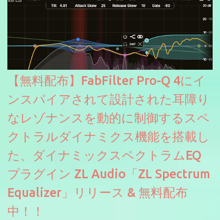
【無料配布】FabFilter Pro-Q 4にイ
ンスパイアされて設計された耳障り
なレゾナンスを動的に制御するスペ
クトラルダイナミクス機能を搭載し
た、ダイナミックスペクトラムEQ
プラグイン ZL Audio「ZL Spectrum
Equalizer」リリース & 無料配布
中！！