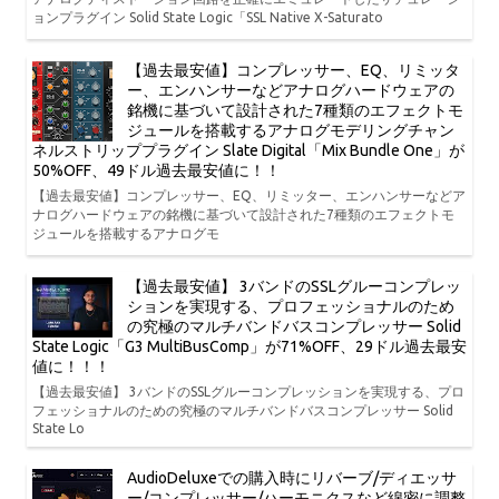
ョンプラグイン Solid State Logic「SSL Native X-Saturato
【過去最安値】コンプレッサー、EQ、リミッタ
ー、エンハンサーなどアナログハードウェアの
銘機に基づいて設計された7種類のエフェクトモ
ジュールを搭載するアナログモデリングチャン
ネルストリッププラグイン Slate Digital「Mix Bundle One」が
50%OFF、49ドル過去最安値に！！
【過去最安値】コンプレッサー、EQ、リミッター、エンハンサーなどア
ナログハードウェアの銘機に基づいて設計された7種類のエフェクトモ
ジュールを搭載するアナログモ
【過去最安値】 3バンドのSSLグルーコンプレッ
ションを実現する、プロフェッショナルのため
の究極のマルチバンドバスコンプレッサー Solid
State Logic「G3 MultiBusComp」が71%OFF、29ドル過去最安
値に！！！
【過去最安値】 3バンドのSSLグルーコンプレッションを実現する、プロ
フェッショナルのための究極のマルチバンドバスコンプレッサー Solid
State Lo
AudioDeluxeでの購入時にリバーブ/ディエッサ
ー/コンプレッサー/ハーモニクスなど綿密に調整