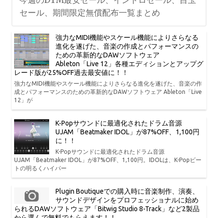
今週のDTM最安セール、イントロセール、目玉
セール、期間限定無償配布一覧まとめ
強力なMIDI機能やスケール機能によりさらなる
進化を遂げた、音楽の作成とパフォーマンスの
ための革新的なDAWソフトウェア
Ableton「Live 12」各種エディションとアップグ
レード版が25%OFF過去最安値に！！
強力なMIDI機能やスケール機能によりさらなる進化を遂げた、音楽の作
成とパフォーマンスのための革新的なDAWソフトウェア Ableton「Live
12」が
K-Popサウンドに最適化されたドラム音源
UJAM「Beatmaker IDOL」が87%OFF、1,100円
に！！
K-Popサウンドに最適化されたドラム音源
UJAM「Beatmaker IDOL」が87%OFF、1,100円。IDOLは、K-Popビー
トの明るくハイパー
Plugin Boutiqueでの購入時に音楽制作、演奏、
サウンドデザインをプロフェッショナルに始め
られるDAWソフトウェア「Bitwig Studio 8-Track」など2製品
から選んで無料でもらえます！！