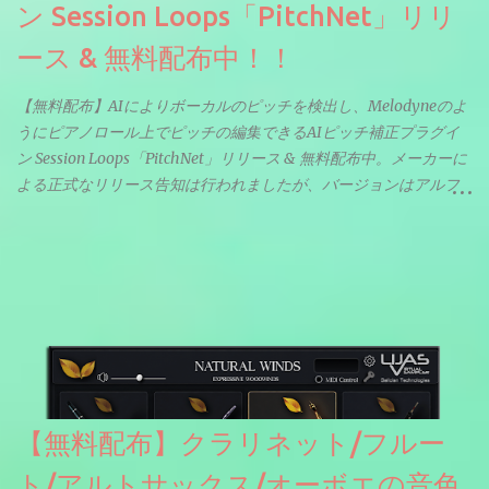
ン Session Loops「PitchNet」リリ
ース & 無料配布中！！
【無料配布】AIによりボーカルのピッチを検出し、Melodyneのよ
うにピアノロール上でピッチの編集できるAIピッチ補正プラグイ
ン Session Loops「PitchNet」リリース & 無料配布中。メーカーに
よる正式なリリース告知は行われましたが、バージョンはアルフ
ァと記載されているようなので今後アップデートで細かいバグな
どが修正されていくのだと思われます。筆者もざっくりと確認し
たところ動作は問題なさそうです。KVR Developer Challenge
2026に出品されている製品になります。国内代理店でも取り扱い
のあるDrumNetのメーカーです。調べたところによるとオープン
ソースを元に設計・改良した製品のようです。
【無料配布】クラリネット/フルー
ト/アルトサックス/オーボエの音色