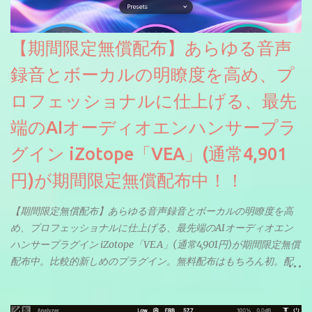
【期間限定無償配布】あらゆる音声
録音とボーカルの明瞭度を高め、プ
ロフェッショナルに仕上げる、最先
端のAIオーディオエンハンサープラ
グイン iZotope「VEA」(通常4,901
円)が期間限定無償配布中！！
【期間限定無償配布】あらゆる音声録音とボーカルの明瞭度を高
め、プロフェッショナルに仕上げる、最先端のAIオーディオエン
ハンサープラグイン iZotope「VEA」(通常4,901円)が期間限定無償
配布中。比較的新しめのプラグイン。無料配布はもちろん初。配
信やナレーションにもぴったり。ボーカルミックスやVTuberさん
にも。