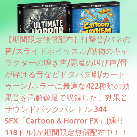
【期間限定無償配布】打撃音/バネの
音/スライドホイッスル/動物のキャ
ラクターの鳴き声/悪魔の叫び声/骨
が砕ける音などドタバタ劇/カート
ゥーン/ホラーに最適な422種類の効
果音を高解像度で収録した、効果音
サウンドパックバンドル 344
SFX「Cartoon & Horror FX」(通常
118ドル)が期間限定無償配布中！！