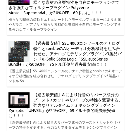
様々な素材の音響特性を自在にモーフィングで
きる強力なフィルタープラグイン Polyverse
Music「Supermodal」が30%OFF、69ドルに！！！
様々な共鳴体の挙動をエミュレートしたモーダルフィルターにより金属
やガラス、ピアノなど様々な素材の音響特性を自在にモーフィングでき
る強力なフィルタープラグイン
【過去最安値】SSL 4000コンソールのアナログ
特性とsonibleのAIオーディオ分析機能を組み合
わせた、アナログモデリングプラグイン3製品バ
ンドル Solid State Logic「SSL autoSeries
Bundle」が50%OFF、75ドル圧倒的過去最安値に！！
【過去最安値】SSL 4000コンソールのアナログ特性とsonibleのAIオーデ
ィオ分析機能を組み合わせた、アナログモデリングプラグイン3製品バ
ンドル So
【過去最安値】AIにより録音のリバーブ成分の
ブースト / カットやリバーブの特性を変更する、
強力なリアルタイムデミキシングプラグイン
Zynaptiq「UNVEIL」が74%OFF、69ドル圧倒的過去最安値
に！！！
【過去最安値】AIにより録音のリバーブ成分のブースト / カットやリバ
ーブの特性を変更する、強力なリアルタイムデミキシングプラグイン