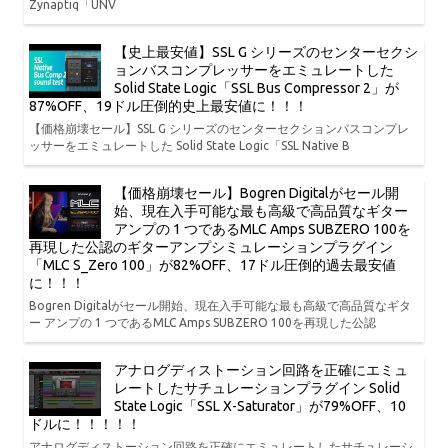
Zynaptiq「UNV
【史上最安値】SSL G シリーズのセンターセクシ
ョンバスコンプレッサーをエミュレートした
Solid State Logic「SSL Bus Compressor 2」が
87%OFF、19ドル圧倒的史上最安値に！！！
【価格崩壊セール】SSL G シリーズのセンターセクションバスコンプレ
ッサーをエミュレートした Solid State Logic「SSL Native B
【価格崩壊セール】Bogren Digitalがセール開
始、現在入手可能な最も高級で高品質なギター
アンプの 1 つであるMLC Amps SUBZERO 100を
再現した公認のギターアンプシミュレーションプラグイン
「MLC S_Zero 100」が82%OFF、17ドル圧倒的過去最安値
に！！！
Bogren Digitalがセール開始、現在入手可能な最も高級で高品質なギタ
ー アンプの 1 つであるMLC Amps SUBZERO 100を再現した公認
アナログディストーション回路を正確にエミュ
レートしたサチュレーションプラグイン Solid
State Logic「SSL X-Saturator」が79%OFF、10
ドルに！！！！！
アナログディストーション回路を正確にエミュレートしたサチュレーシ