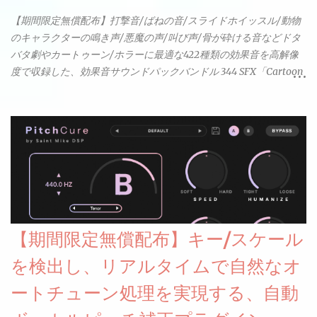
【期間限定無償配布】打撃音/ばねの音/スライドホイッスル/動物
のキャラクターの鳴き声/悪魔の声/叫び声/骨が砕ける音などドタ
バタ劇やカートゥーン/ホラーに最適な422種類の効果音を高解像
度で収録した、効果音サウンドパックバンドル 344 SFX「Cartoon
& Horror FX」(通常118ドル)が期間限定無償配布中。サンプリン
グレート等もしっかりと業界水準を満たしております。
【期間限定無償配布】キー/スケール
を検出し、リアルタイムで自然なオ
ートチューン処理を実現する、自動