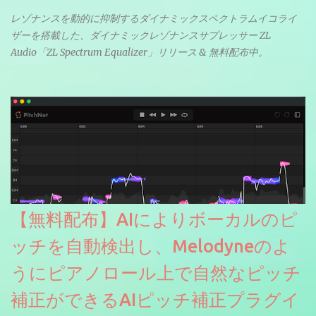
レゾナンスを動的に抑制するダイナミックスペクトラムイコライ
ザーを搭載した、ダイナミックレゾナンスサプレッサー ZL
Audio「ZL Spectrum Equalizer」リリース & 無料配布中。
【無料配布】AIによりボーカルのピ
ッチを自動検出し、Melodyneのよ
うにピアノロール上で自然なピッチ
補正ができるAIピッチ補正プラグイ