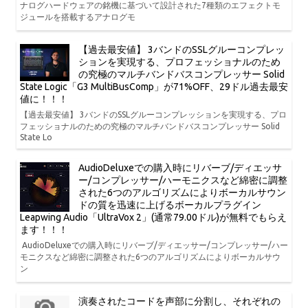
ナログハードウェアの銘機に基づいて設計された7種類のエフェクトモ
ジュールを搭載するアナログモ
【過去最安値】 3バンドのSSLグルーコンプレッ
ションを実現する、プロフェッショナルのため
の究極のマルチバンドバスコンプレッサー Solid
State Logic「G3 MultiBusComp」が71%OFF、29ドル過去最安
値に！！！
【過去最安値】 3バンドのSSLグルーコンプレッションを実現する、プロ
フェッショナルのための究極のマルチバンドバスコンプレッサー Solid
State Lo
AudioDeluxeでの購入時にリバーブ/ディエッサ
ー/コンプレッサー/ハーモニクスなど綿密に調整
された6つのアルゴリズムによりボーカルサウン
ドの質を迅速に上げるボーカルプラグイン
Leapwing Audio「UltraVox 2」(通常79.00ドル)が無料でもらえ
ます！！！
AudioDeluxeでの購入時にリバーブ/ディエッサー/コンプレッサー/ハー
モニクスなど綿密に調整された6つのアルゴリズムによりボーカルサウ
ン
演奏されたコードを声部に分割し、それぞれの