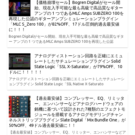
【価格崩壊セール】Bogren Digitalがセール開
始、現在入手可能な最も高級で高品質なギター
アンプの 1 つであるMLC Amps SUBZERO 100を
再現した公認のギターアンプシミュレーションプラグイン
「MLC S_Zero 100」が82%OFF、17ドル圧倒的過去最安値
に！！！
Bogren Digitalがセール開始、現在入手可能な最も高級で高品質なギタ
ー アンプの 1 つであるMLC Amps SUBZERO 100を再現した公認
アナログディストーション回路を正確にエミュ
レートしたサチュレーションプラグイン Solid
State Logic「SSL X-Saturator」が79%OFF、10
ドルに！！！！！
アナログディストーション回路を正確にエミュレートしたサチュレーシ
ョンプラグイン Solid State Logic「SSL Native X-Saturato
【過去最安値】コンプレッサー、EQ、リミッタ
ー、エンハンサーなどアナログハードウェアの
銘機に基づいて設計された7種類のエフェクトモ
ジュールを搭載するアナログモデリングチャン
ネルストリッププラグイン Slate Digital「Mix Bundle One」が
50%OFF、49ドル過去最安値に！！
【過去最安値】コンプレッサー、EQ、リミッター、エンハンサーなどア