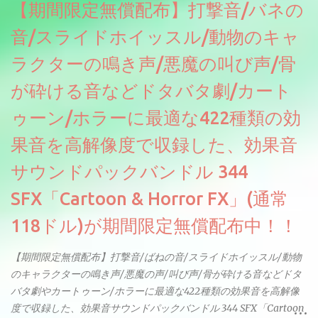
【期間限定無償配布】打撃音/バネの
音/スライドホイッスル/動物のキャ
ラクターの鳴き声/悪魔の叫び声/骨
が砕ける音などドタバタ劇/カート
ゥーン/ホラーに最適な422種類の効
果音を高解像度で収録した、効果音
サウンドパックバンドル 344
SFX「Cartoon & Horror FX」(通常
118ドル)が期間限定無償配布中！！
【期間限定無償配布】打撃音/ばねの音/スライドホイッスル/動物
のキャラクターの鳴き声/悪魔の声/叫び声/骨が砕ける音などドタ
バタ劇やカートゥーン/ホラーに最適な422種類の効果音を高解像
度で収録した、効果音サウンドパックバンドル 344 SFX「Cartoon