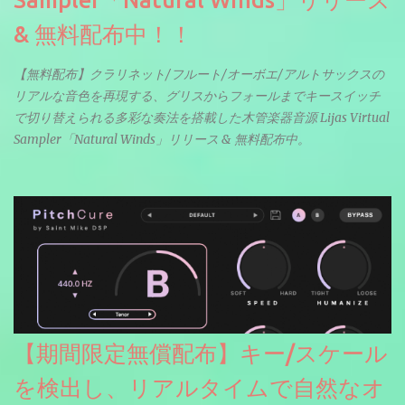
Sampler「Natural Winds」リリース
& 無料配布中！！
【無料配布】クラリネット/フルート/オーボエ/アルトサックスの
リアルな音色を再現する、グリスからフォールまでキースイッチ
で切り替えられる多彩な奏法を搭載した木管楽器音源 Lijas Virtual
Sampler「Natural Winds」リリース & 無料配布中。
【期間限定無償配布】キー/スケール
を検出し、リアルタイムで自然なオ