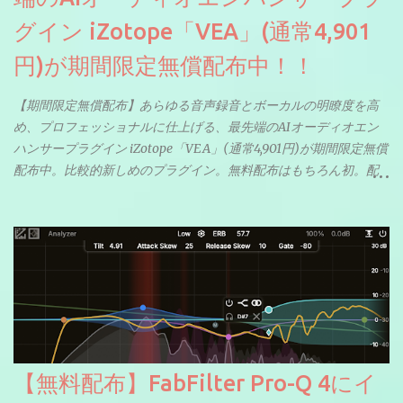
グイン iZotope「VEA」(通常4,901
円)が期間限定無償配布中！！
【期間限定無償配布】あらゆる音声録音とボーカルの明瞭度を高
め、プロフェッショナルに仕上げる、最先端のAIオーディオエン
ハンサープラグイン iZotope「VEA」(通常4,901円)が期間限定無償
配布中。比較的新しめのプラグイン。無料配布はもちろん初。配
信やナレーションにもぴったり。ボーカルミックスやVTuberさん
にも。
【無料配布】FabFilter Pro-Q 4にイ