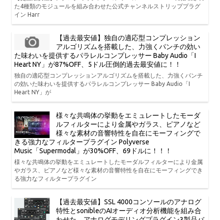
た4種類のモジュールを組み合わせた公式チャンネルストリッププラグ
イン Harr
【過去最安値】独自の適応型コンプレッション
アルゴリズムを搭載した、力強くパンチの効い
た味わいを提供するパラレルコンプレッサー Baby Audio「I
Heart NY」が87%OFF、5ドル圧倒的過去最安値に！！
独自の適応型コンプレッションアルゴリズムを搭載した、力強くパンチ
の効いた味わいを提供するパラレルコンプレッサー Baby Audio「I
Heart NY」が
様々な共鳴体の挙動をエミュレートしたモーダ
ルフィルターにより金属やガラス、ピアノなど
様々な素材の音響特性を自在にモーフィングで
きる強力なフィルタープラグイン Polyverse
Music「Supermodal」が30%OFF、69ドルに！！！
様々な共鳴体の挙動をエミュレートしたモーダルフィルターにより金属
やガラス、ピアノなど様々な素材の音響特性を自在にモーフィングでき
る強力なフィルタープラグイン
【過去最安値】SSL 4000コンソールのアナログ
特性とsonibleのAIオーディオ分析機能を組み合
わせた、アナログモデリングプラグイン3製品バ