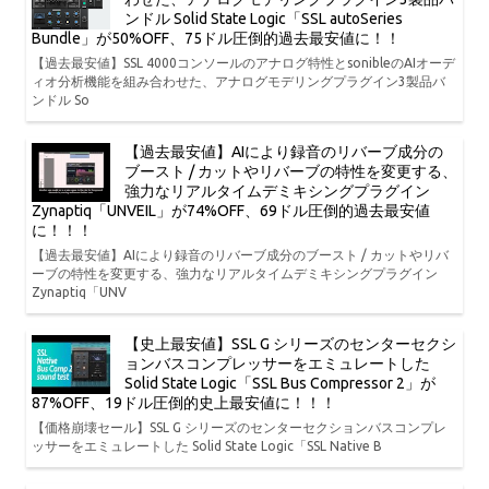
ンドル Solid State Logic「SSL autoSeries
Bundle」が50%OFF、75ドル圧倒的過去最安値に！！
【過去最安値】SSL 4000コンソールのアナログ特性とsonibleのAIオーデ
ィオ分析機能を組み合わせた、アナログモデリングプラグイン3製品バ
ンドル So
【過去最安値】AIにより録音のリバーブ成分の
ブースト / カットやリバーブの特性を変更する、
強力なリアルタイムデミキシングプラグイン
Zynaptiq「UNVEIL」が74%OFF、69ドル圧倒的過去最安値
に！！！
【過去最安値】AIにより録音のリバーブ成分のブースト / カットやリバ
ーブの特性を変更する、強力なリアルタイムデミキシングプラグイン
Zynaptiq「UNV
【史上最安値】SSL G シリーズのセンターセクシ
ョンバスコンプレッサーをエミュレートした
Solid State Logic「SSL Bus Compressor 2」が
87%OFF、19ドル圧倒的史上最安値に！！！
【価格崩壊セール】SSL G シリーズのセンターセクションバスコンプレ
ッサーをエミュレートした Solid State Logic「SSL Native B