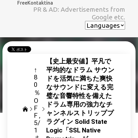
FreeKontaktina
スキップしてメイン コンテンツに移動
PR & AD: Advertisements from
Google etc.
【史上最安値】平凡で
↑
平均的なドラム サウン
8
ドを活気に満ちた爽快
0
なサウンドに変える完
％
璧な音響特性を備えた
O
ドラム専用の強力なチ
F
ャンネルストリッププ
F
ラグイン Solid State
5/
1
Logic「SSL Native