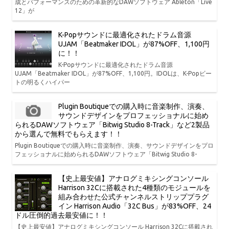
成とパフォーマンスのための革新的なDAWソフトウェア Ableton「Live
12」が
K-Popサウンドに最適化されたドラム音源
UJAM「Beatmaker IDOL」が87%OFF、1,100円
に！！
K-Popサウンドに最適化されたドラム音源
UJAM「Beatmaker IDOL」が87%OFF、1,100円。IDOLは、K-Popビー
トの明るくハイパー
Plugin Boutiqueでの購入時に音楽制作、演奏、
サウンドデザインをプロフェッショナルに始め
られるDAWソフトウェア「Bitwig Studio 8-Track」など2製品
から選んで無料でもらえます！！
Plugin Boutiqueでの購入時に音楽制作、演奏、サウンドデザインをプロ
フェッショナルに始められるDAWソフトウェア「Bitwig Studio 8-
【史上最安値】アナログミキシングコンソール
Harrison 32Cに搭載された4種類のモジュールを
組み合わせた公式チャンネルストリッププラグ
イン Harrison Audio「32C Bus」が83%OFF、24
ドル圧倒的過去最安値に！！
【史上最安値】アナログミキシングコンソール Harrison 32Cに搭載され