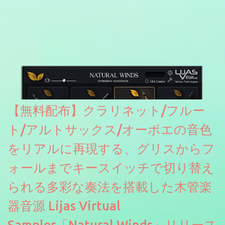
ァと記載されているようなので今後アップデートで細かいバグな
どが修正されていくのだと思われます。筆者もざっくりと確認し
たところ動作は問題なさそうです。KVR Developer Challenge
2026に出品されている製品になります。国内代理店でも取り扱い
のあるDrumNetのメーカーです。調べたところによるとオープン
ソースを元に設計・改良した製品のようです。
【無料配布】クラリネット/フルー
ト/アルトサックス/オーボエの音色
をリアルに再現する、グリスからフ
ォールまでキースイッチで切り替え
られる多彩な奏法を搭載した木管楽
器音源 Lijas Virtual