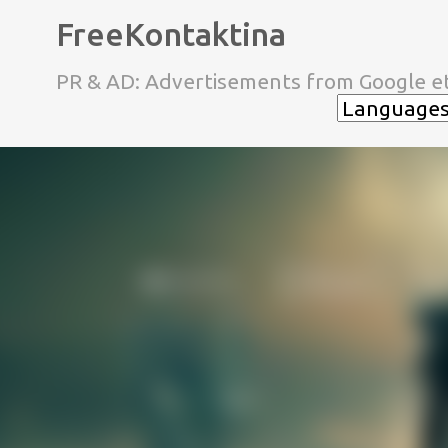
FreeKontaktina
PR & AD: Advertisements from Google et