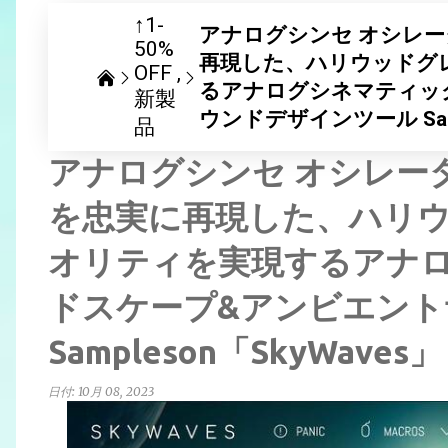
↑1-
アナログシンセ オシレー
50%
再現した、ハリウッドグ
OFF
るアナログシネマティッ
新製
ウンドデザインツール Samp
品
アナログシンセ オシレー
を忠実に再現した、ハリ
オリティを実現するアナ
ドスケープ&アンビエン
Sampleson「SkyWave
日付:
10月 08, 2023