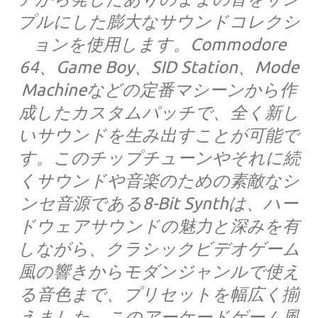
プルにした膨大なサウンドコレクシ
ョンを使用します。Commodore
64、Game Boy、SID Station、Mode
Machineなどの定番マシーンから作
成したカスタムパッチで、全く新し
いサウンドを生み出すことが可能で
す。このチップチューンやそれに続
くサウンドや音楽のための素敵なシ
ンセ音源である8-Bit Synthは、ハー
ドウェアサウンドの魅力と深みを有
しながら、クラシックビデオゲーム
風の響きからモダンジャンルで使え
る音色まで、プリセットを幅広く揃
えました。このアーケードゲーム風