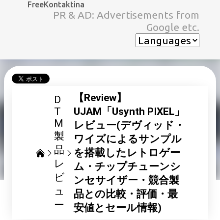
FreeKontaktina
スキップしてメイン コンテンツに移動
PR & AD: Advertisements from
Google etc.
【Review】
D
T
UJAM「Usynth PIXEL」
M
レビュー(デヴィッド・
製
ワイズによるサンプル
品
を搭載したレトロゲー
レ
ム・チップチューンシ
ビ
ンセサイザー・競合製
ュ
品との比較・評価・最
ー
安値とセール情報)