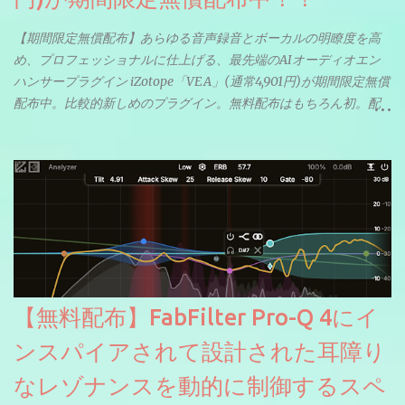
【期間限定無償配布】あらゆる音声録音とボーカルの明瞭度を高
め、プロフェッショナルに仕上げる、最先端のAIオーディオエン
ハンサープラグイン iZotope「VEA」(通常4,901円)が期間限定無償
配布中。比較的新しめのプラグイン。無料配布はもちろん初。配
信やナレーションにもぴったり。ボーカルミックスやVTuberさん
にも。
【無料配布】FabFilter Pro-Q 4にイ
ンスパイアされて設計された耳障り
なレゾナンスを動的に制御するスペ