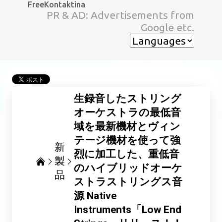
FreeKontaktina
スキップしてメイン コンテンツに移動
PR & AD: Advertisements from
Google etc.
生録音したストリング
オーケストラの最低音
域を最新機材とヴィン
テージ機材を使って強
新
烈に加工した、重低音
製
のハイブリッドオーケ
品
ストラストリングス音
源 Native
Instruments「Low End