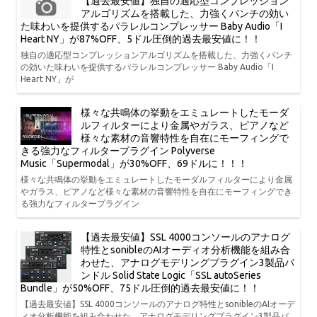
【過去最安値】独自の適応型コンプレッション
アルゴリズムを搭載した、力強くパンチの効い
た味わいを提供するパラレルコンプレッサー Baby Audio「I
Heart NY」が87%OFF、5ドル圧倒的過去最安値に！！
独自の適応型コンプレッションアルゴリズムを搭載した、力強くパンチ
の効いた味わいを提供するパラレルコンプレッサー Baby Audio「I
Heart NY」が
様々な共鳴体の挙動をエミュレートしたモーダ
ルフィルターにより金属やガラス、ピアノなど
様々な素材の音響特性を自在にモーフィングで
きる強力なフィルタープラグイン Polyverse
Music「Supermodal」が30%OFF、69ドルに！！！
様々な共鳴体の挙動をエミュレートしたモーダルフィルターにより金属
やガラス、ピアノなど様々な素材の音響特性を自在にモーフィングでき
る強力なフィルタープラグイン
【過去最安値】SSL 4000コンソールのアナログ
特性とsonibleのAIオーディオ分析機能を組み合
わせた、アナログモデリングプラグイン3製品バ
ンドル Solid State Logic「SSL autoSeries
Bundle」が50%OFF、75ドル圧倒的過去最安値に！！
【過去最安値】SSL 4000コンソールのアナログ特性とsonibleのAIオーデ
ィオ分析機能を組み合わせた、アナログモデリングプラグイン3製品バ