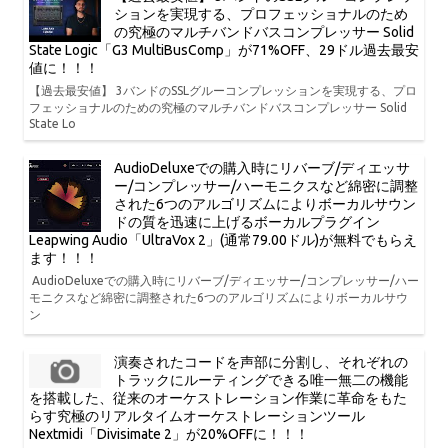
ションを実現する、プロフェッショナルのため
の究極のマルチバンドバスコンプレッサー Solid
State Logic「G3 MultiBusComp」が71%OFF、29ドル過去最安
値に！！！
【過去最安値】 3バンドのSSLグルーコンプレッションを実現する、プロ
フェッショナルのための究極のマルチバンドバスコンプレッサー Solid
State Lo
AudioDeluxeでの購入時にリバーブ/ディエッサ
ー/コンプレッサー/ハーモニクスなど綿密に調整
された6つのアルゴリズムによりボーカルサウン
ドの質を迅速に上げるボーカルプラグイン
Leapwing Audio「UltraVox 2」(通常79.00ドル)が無料でもらえ
ます！！！
AudioDeluxeでの購入時にリバーブ/ディエッサー/コンプレッサー/ハー
モニクスなど綿密に調整された6つのアルゴリズムによりボーカルサウ
ン
演奏されたコードを声部に分割し、それぞれの
トラックにルーティングできる唯一無二の機能
を搭載した、従来のオーケストレーション作業に革命をもた
らす究極のリアルタイムオーケストレーションツール
Nextmidi「Divisimate 2」が20%OFFに！！！