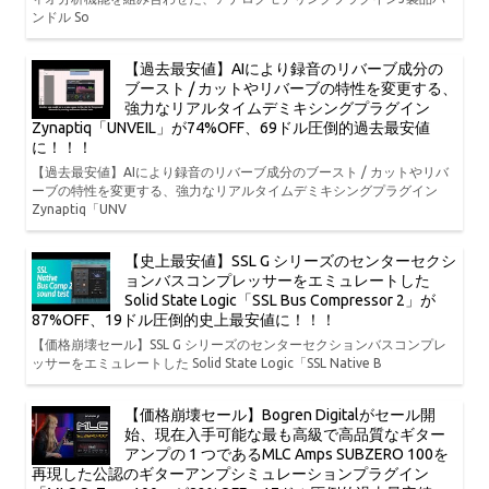
ンドル So
【過去最安値】AIにより録音のリバーブ成分の
ブースト / カットやリバーブの特性を変更する、
強力なリアルタイムデミキシングプラグイン
Zynaptiq「UNVEIL」が74%OFF、69ドル圧倒的過去最安値
に！！！
【過去最安値】AIにより録音のリバーブ成分のブースト / カットやリバ
ーブの特性を変更する、強力なリアルタイムデミキシングプラグイン
Zynaptiq「UNV
【史上最安値】SSL G シリーズのセンターセクシ
ョンバスコンプレッサーをエミュレートした
Solid State Logic「SSL Bus Compressor 2」が
87%OFF、19ドル圧倒的史上最安値に！！！
【価格崩壊セール】SSL G シリーズのセンターセクションバスコンプレ
ッサーをエミュレートした Solid State Logic「SSL Native B
【価格崩壊セール】Bogren Digitalがセール開
始、現在入手可能な最も高級で高品質なギター
アンプの 1 つであるMLC Amps SUBZERO 100を
再現した公認のギターアンプシミュレーションプラグイン