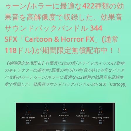
ゥーン/ホラーに最適な422種類の効
果音を高解像度で収録した、効果音
サウンドパックバンドル 344
SFX「Cartoon & Horror FX」(通常
118ドル)が期間限定無償配布中！！
【期間限定無償配布】打撃音/ばねの音/スライドホイッスル/動物
のキャラクターの鳴き声/悪魔の声/叫び声/骨が砕ける音などドタ
バタ劇やカートゥーン/ホラーに最適な422種類の効果音を高解像
度で収録した、効果音サウンドパックバンドル 344 SFX「Cartoon
& Horror FX」(通常118ドル)が期間限定無償配布中。サンプリン
グレート等もしっかりと業界水準を満たしております。