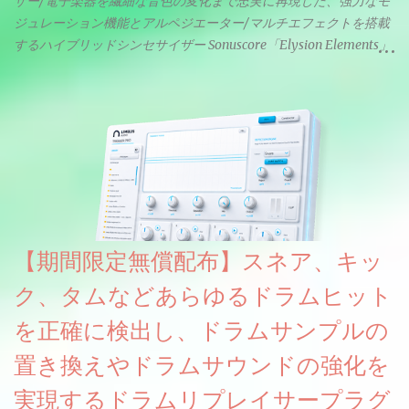
ザー/電子楽器を繊細な音色の変化まで忠実に再現した、強力なモ
ジュレーション機能とアルペジエーター/マルチエフェクトを搭載
するハイブリッドシンセサイザー Sonuscore「Elysion Elements」
リリース & 無料配布中。Elysion 2からライブラリを抜粋した製品
です。パフォーマンス機能とエディット機能以外全ての機能が使
えるようになっています。総容量も7GBを超えます。複数の設定に
より音色が作りこまれているため、あらかじめアルペジオがプロ
グラムされているプリセットも多いですが、アルペジオを切るこ
とももちろんできます。 ほとんどのシンセライブラリは、音を一
度サンプリングしてベロシティで音量を調整します。 しかし、
ELYSIONは違います。ビンテージシンセを含む様々な音源から、
複数のベロシティレイヤーにわたって録音し、各レイヤーを整形
【期間限定無償配布】スネア、キッ
することで、弱く演奏した場合と強く演奏した場合で、全く異な
る音色が得られます。単に音量を変えただけの同じ音ではありま
ク、タムなどあらゆるドラムヒット
せん。
を正確に検出し、ドラムサンプルの
置き換えやドラムサウンドの強化を
実現するドラムリプレイサープラグ