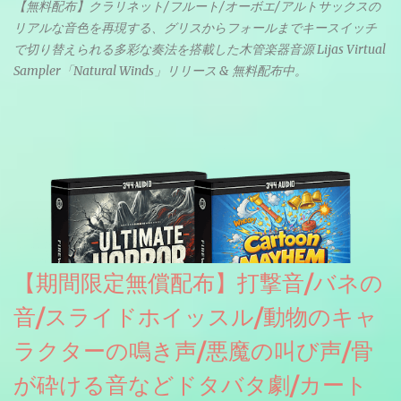
【無料配布】クラリネット/フルート/オーボエ/アルトサックスの
リアルな音色を再現する、グリスからフォールまでキースイッチ
で切り替えられる多彩な奏法を搭載した木管楽器音源 Lijas Virtual
Sampler「Natural Winds」リリース & 無料配布中。
【期間限定無償配布】打撃音/バネの
音/スライドホイッスル/動物のキャ
ラクターの鳴き声/悪魔の叫び声/骨
が砕ける音などドタバタ劇/カート