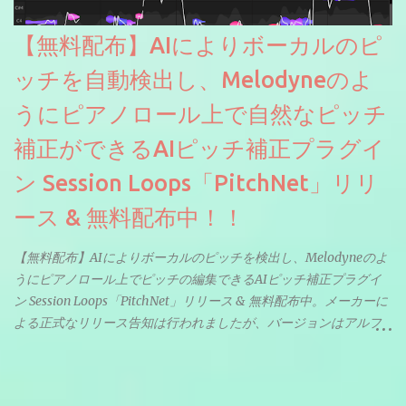
【無料配布】AIによりボーカルのピ
ッチを自動検出し、Melodyneのよ
うにピアノロール上で自然なピッチ
補正ができるAIピッチ補正プラグイ
ン Session Loops「PitchNet」リリ
ース & 無料配布中！！
【無料配布】AIによりボーカルのピッチを検出し、Melodyneのよ
うにピアノロール上でピッチの編集できるAIピッチ補正プラグイ
ン Session Loops「PitchNet」リリース & 無料配布中。メーカーに
よる正式なリリース告知は行われましたが、バージョンはアルフ
ァと記載されているようなので今後アップデートで細かいバグな
どが修正されていくのだと思われます。筆者もざっくりと確認し
たところ動作は問題なさそうです。KVR Developer Challenge