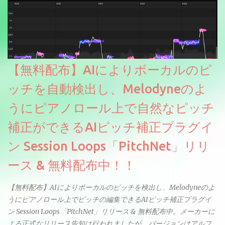
【無料配布】AIによりボーカルのピ
ッチを自動検出し、Melodyneのよ
うにピアノロール上で自然なピッチ
補正ができるAIピッチ補正プラグイ
ン Session Loops「PitchNet」リリ
ース & 無料配布中！！
【無料配布】AIによりボーカルのピッチを検出し、Melodyneのよ
うにピアノロール上でピッチの編集できるAIピッチ補正プラグイ
ン Session Loops「PitchNet」リリース & 無料配布中。メーカーに
よる正式なリリース告知は行われましたが、バージョンはアルフ