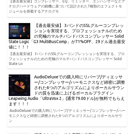
【過去最安値】コンプレッサー、EQ、リミッター、エンハンサーなどア
ナログハードウェアの銘機に基づいて設計された7種類のエフェクトモ
ジュールを搭載するアナログモ
【過去最安値】 3バンドのSSLグルーコンプレッ
ションを実現する、プロフェッショナルのため
の究極のマルチバンドバスコンプレッサー Solid
State Logic「G3 MultiBusComp」が71%OFF、29ドル過去最安
値に！！！
【過去最安値】 3バンドのSSLグルーコンプレッションを実現する、プロ
フェッショナルのための究極のマルチバンドバスコンプレッサー Solid
State Lo
AudioDeluxeでの購入時にリバーブ/ディエッサ
ー/コンプレッサー/ハーモニクスなど綿密に調整
された6つのアルゴリズムによりボーカルサウン
ドの質を迅速に上げるボーカルプラグイン
Leapwing Audio「UltraVox 2」(通常79.00ドル)が無料でもらえ
ます！！！
AudioDeluxeでの購入時にリバーブ/ディエッサー/コンプレッサー/ハー
モニクスなど綿密に調整された6つのアルゴリズムによりボーカルサウ
ン