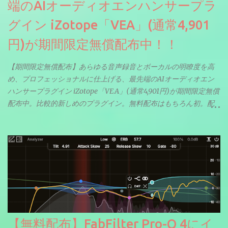
端のAIオーディオエンハンサープラ
グイン iZotope「VEA」(通常4,901
円)が期間限定無償配布中！！
【期間限定無償配布】あらゆる音声録音とボーカルの明瞭度を高
め、プロフェッショナルに仕上げる、最先端のAIオーディオエン
ハンサープラグイン iZotope「VEA」(通常4,901円)が期間限定無償
配布中。比較的新しめのプラグイン。無料配布はもちろん初。配
信やナレーションにもぴったり。ボーカルミックスやVTuberさん
にも。
【無料配布】FabFilter Pro-Q 4にイ