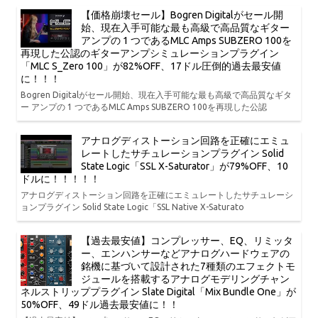
【価格崩壊セール】Bogren Digitalがセール開
始、現在入手可能な最も高級で高品質なギター
アンプの 1 つであるMLC Amps SUBZERO 100を
再現した公認のギターアンプシミュレーションプラグイン
「MLC S_Zero 100」が82%OFF、17ドル圧倒的過去最安値
に！！！
Bogren Digitalがセール開始、現在入手可能な最も高級で高品質なギタ
ー アンプの 1 つであるMLC Amps SUBZERO 100を再現した公認
アナログディストーション回路を正確にエミュ
レートしたサチュレーションプラグイン Solid
State Logic「SSL X-Saturator」が79%OFF、10
ドルに！！！！！
アナログディストーション回路を正確にエミュレートしたサチュレーシ
ョンプラグイン Solid State Logic「SSL Native X-Saturato
【過去最安値】コンプレッサー、EQ、リミッタ
ー、エンハンサーなどアナログハードウェアの
銘機に基づいて設計された7種類のエフェクトモ
ジュールを搭載するアナログモデリングチャン
ネルストリッププラグイン Slate Digital「Mix Bundle One」が
50%OFF、49ドル過去最安値に！！