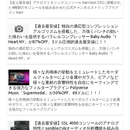
【史上最安値】アナログミキシングコンソール Harrison 32Cに搭載され
た4種類のモジュールを組み合わせた公式チャンネルストリッププラグ
イン Harr
【過去最安値】独自の適応型コンプレッション
アルゴリズムを搭載した、力強くパンチの効い
た味わいを提供するパラレルコンプレッサー Baby Audio「I
Heart NY」が87%OFF、5ドル圧倒的過去最安値に！！
独自の適応型コンプレッションアルゴリズムを搭載した、力強くパンチ
の効いた味わいを提供するパラレルコンプレッサー Baby Audio「I
Heart NY」が
様々な共鳴体の挙動をエミュレートしたモーダ
ルフィルターにより金属やガラス、ピアノなど
様々な素材の音響特性を自在にモーフィングで
きる強力なフィルタープラグイン Polyverse
Music「Supermodal」が30%OFF、69ドルに！！！
様々な共鳴体の挙動をエミュレートしたモーダルフィルターにより金属
やガラス、ピアノなど様々な素材の音響特性を自在にモーフィングでき
る強力なフィルタープラグイン
【過去最安値】SSL 4000コンソールのアナログ
特性とsonibleのAIオーディオ分析機能を組み合