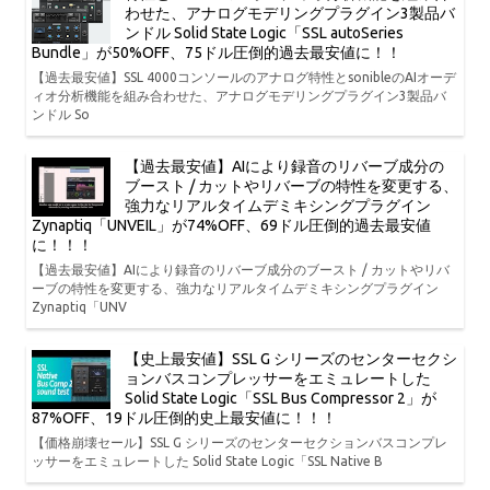
わせた、アナログモデリングプラグイン3製品バ
ンドル Solid State Logic「SSL autoSeries
Bundle」が50%OFF、75ドル圧倒的過去最安値に！！
【過去最安値】SSL 4000コンソールのアナログ特性とsonibleのAIオーデ
ィオ分析機能を組み合わせた、アナログモデリングプラグイン3製品バ
ンドル So
【過去最安値】AIにより録音のリバーブ成分の
ブースト / カットやリバーブの特性を変更する、
強力なリアルタイムデミキシングプラグイン
Zynaptiq「UNVEIL」が74%OFF、69ドル圧倒的過去最安値
に！！！
【過去最安値】AIにより録音のリバーブ成分のブースト / カットやリバ
ーブの特性を変更する、強力なリアルタイムデミキシングプラグイン
Zynaptiq「UNV
【史上最安値】SSL G シリーズのセンターセクシ
ョンバスコンプレッサーをエミュレートした
Solid State Logic「SSL Bus Compressor 2」が
87%OFF、19ドル圧倒的史上最安値に！！！
【価格崩壊セール】SSL G シリーズのセンターセクションバスコンプレ
ッサーをエミュレートした Solid State Logic「SSL Native B